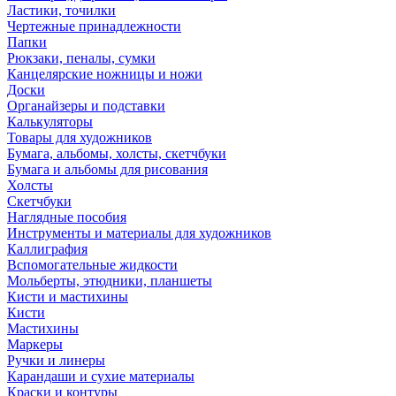
Ластики, точилки
Чертежные принадлежности
Папки
Рюкзаки, пеналы, сумки
Канцелярские ножницы и ножи
Доски
Органайзеры и подставки
Калькуляторы
Товары для художников
Бумага, альбомы, холсты, скетчбуки
Бумага и альбомы для рисования
Холсты
Скетчбуки
Наглядные пособия
Инструменты и материалы для художников
Каллиграфия
Вспомогательные жидкости
Мольберты, этюдники, планшеты
Кисти и мастихины
Кисти
Мастихины
Маркеры
Ручки и линеры
Карандаши и сухие материалы
Краски и контуры