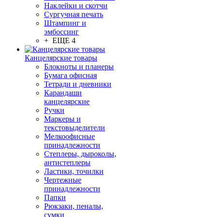
Наклейки и скотчи
Сургучная печать
Штампинг и
эмбоссинг
+ ЕЩЕ 4
Канцелярские товары
Блокноты и планеры
Бумага офисная
Тетради и дневники
Карандаши
канцелярские
Ручки
Маркеры и
текстовыделители
Мелкоофисные
принадлежности
Степлеры, дыроколы,
антистеплеры
Ластики, точилки
Чертежные
принадлежности
Папки
Рюкзаки, пеналы,
сумки