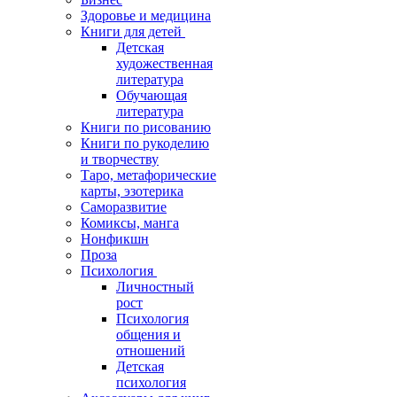
Здоровье и медицина
Книги для детей
Детская
художественная
литература
Обучающая
литература
Книги по рисованию
Книги по рукоделию
и творчеству
Таро, метафорические
карты, эзотерика
Саморазвитие
Комиксы, манга
Нонфикшн
Проза
Психология
Личностный
рост
Психология
общения и
отношений
Детская
психология