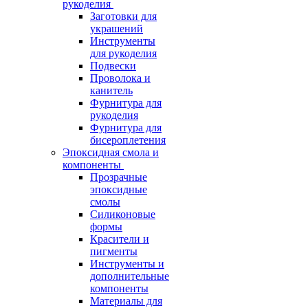
рукоделия
Заготовки для
украшений
Инструменты
для рукоделия
Подвески
Проволока и
канитель
Фурнитура для
рукоделия
Фурнитура для
бисероплетения
Эпоксидная смола и
компоненты
Прозрачные
эпоксидные
смолы
Силиконовые
формы
Красители и
пигменты
Инструменты и
дополнительные
компоненты
Материалы для