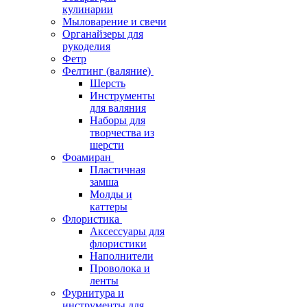
кулинарии
Мыловарение и свечи
Органайзеры для
рукоделия
Фетр
Фелтинг (валяние)
Шерсть
Инструменты
для валяния
Наборы для
творчества из
шерсти
Фоамиран
Пластичная
замша
Молды и
каттеры
Флористика
Аксессуары для
флористики
Наполнители
Проволока и
ленты
Фурнитура и
инструменты для