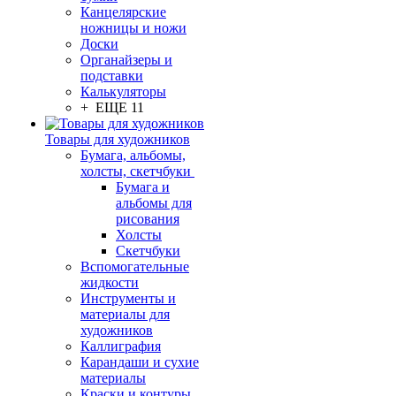
Канцелярские
ножницы и ножи
Доски
Органайзеры и
подставки
Калькуляторы
+ ЕЩЕ 11
Товары для художников
Бумага, альбомы,
холсты, скетчбуки
Бумага и
альбомы для
рисования
Холсты
Скетчбуки
Вспомогательные
жидкости
Инструменты и
материалы для
художников
Каллиграфия
Карандаши и сухие
материалы
Краски и контуры