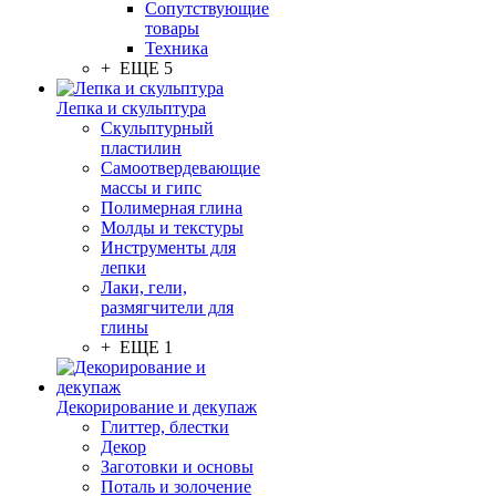
Сопутствующие
товары
Техника
+ ЕЩЕ 5
Лепка и скульптура
Скульптурный
пластилин
Самоотвердевающие
массы и гипс
Полимерная глина
Молды и текстуры
Инструменты для
лепки
Лаки, гели,
размягчители для
глины
+ ЕЩЕ 1
Декорирование и декупаж
Глиттер, блестки
Декор
Заготовки и основы
Поталь и золочение