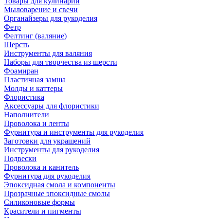
Товары для кулинарии
Мыловарение и свечи
Органайзеры для рукоделия
Фетр
Фелтинг (валяние)
Шерсть
Инструменты для валяния
Наборы для творчества из шерсти
Фоамиран
Пластичная замша
Молды и каттеры
Флористика
Аксессуары для флористики
Наполнители
Проволока и ленты
Фурнитура и инструменты для рукоделия
Заготовки для украшений
Инструменты для рукоделия
Подвески
Проволока и канитель
Фурнитура для рукоделия
Эпоксидная смола и компоненты
Прозрачные эпоксидные смолы
Силиконовые формы
Красители и пигменты