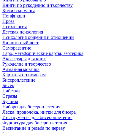
Книги по рукоделию и творчеству
Комиксы, манга
Нонфикшн
Проза
Психология
Детская психология
Психология общения и отношений
Личностный рост
Саморазвитие
Таро, метафорические карты, эзотерика
Аксессуары для книг
Рукоделие и творчество
Алмазная мозаика
Картины по номерам
Бисероплетение
Бисер
Пайетки
Стразы
Бусины
Наборы для бисероплетения
Леска, проволока, нитки для бисера
Инструменты для бисероплетения
Фурнитура для бисероплетения
Выжигание и резьба по дереву