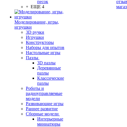
песок
отзыв
+ ЕЩЕ 4
мага
Моделирование, игры,
игрушки
3D ручки
Игрушки
Конструкторы
Наборы для опытов
Настольные игры
Пазлы
3D пазлы
Деревянные
пазлы
Классические
пазлы
Роботы и
радиоуправляемые
модели
Развивающие игры
Раннее развитие
Сборные модели
Интерьерные
миниатюры