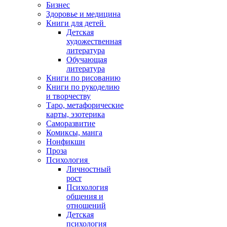
Бизнес
Здоровье и медицина
Книги для детей
Детская
художественная
литература
Обучающая
литература
Книги по рисованию
Книги по рукоделию
и творчеству
Таро, метафорические
карты, эзотерика
Саморазвитие
Комиксы, манга
Нонфикшн
Проза
Психология
Личностный
рост
Психология
общения и
отношений
Детская
психология