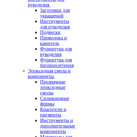
рукоделия
Заготовки для
украшений
Инструменты
для рукоделия
Подвески
Проволока и
канитель
Фурнитура для
рукоделия
Фурнитура для
бисероплетения
Эпоксидная смола и
компоненты
Прозрачные
эпоксидные
смолы
Силиконовые
формы
Красители и
пигменты
Инструменты и
дополнительные
компоненты
Материалы для