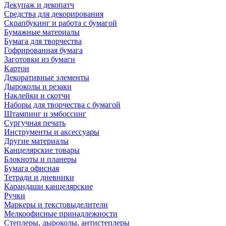
Декупаж и декопатч
Средства для декорирования
Скрапбукинг и работа с бумагой
Бумажные материалы
Бумага для творчества
Гофрированная бумага
Заготовки из бумаги
Картон
Декоративные элементы
Дыроколы и резаки
Наклейки и скотчи
Наборы для творчества с бумагой
Штампинг и эмбоссинг
Сургучная печать
Инструменты и аксессуары
Другие материалы
Канцелярские товары
Блокноты и планеры
Бумага офисная
Тетради и дневники
Карандаши канцелярские
Ручки
Маркеры и текстовыделители
Мелкоофисные принадлежности
Степлеры, дыроколы, антистеплеры