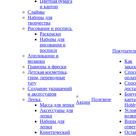
Цветная бумага
и картон
Слаймы
Наборы для
творчества
Рисование и роспись
Раскраски
Наборы для
рисования и
росписи
Покупател
Аппликации и
мозаики
Как
Гравюры и фрески
заказ
Детская косметика,
Спос
грим, переводные
опла
тату
Спос
Создание украшений
дост
и аксессуаров
Бону
Лепка
Полезное
карта
Акции
Масса для лепки
Hobb
Аксессуары для
Усло
лепки
возвр
Наборы для
Вопр
лепки
ответ
Кинетический
Оста