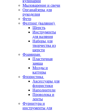
кулинарии
Мыловарение и свечи
Органайзеры для
рукоделия
Фетр
Фелтинг (валяние)
Шерсть
Инструменты
для валяния
Наборы для
творчества из
шерсти
Фоамиран
Пластичная
замша
Молды и
каттеры
Флористика
Аксессуары для
флористики
Наполнители
Проволока и
ленты
Фурнитура и
инструменты для