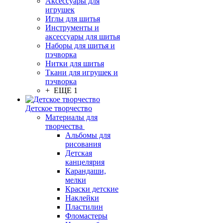
Аксессуары для
игрушек
Иглы для шитья
Инструменты и
аксессуары для шитья
Наборы для шитья и
пэчворка
Нитки для шитья
Ткани для игрушек и
пэчворка
+ ЕЩЕ 1
Детское творчество
Материалы для
творчества
Альбомы для
рисования
Детская
канцелярия
Карандаши,
мелки
Краски детские
Наклейки
Пластилин
Фломастеры