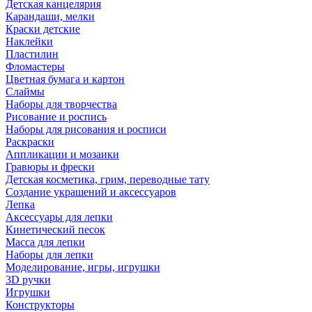
Детская канцелярия
Карандаши, мелки
Краски детские
Наклейки
Пластилин
Фломастеры
Цветная бумага и картон
Слаймы
Наборы для творчества
Рисование и роспись
Наборы для рисования и росписи
Раскраски
Аппликации и мозаики
Гравюры и фрески
Детская косметика, грим, переводные тату
Создание украшений и аксессуаров
Лепка
Аксессуары для лепки
Кинетический песок
Масса для лепки
Наборы для лепки
Моделирование, игры, игрушки
3D ручки
Игрушки
Конструкторы