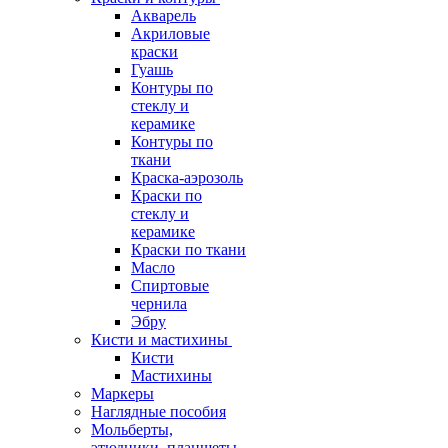
Акварель
Акриловые
краски
Гуашь
Контуры по
стеклу и
керамике
Контуры по
ткани
Краска-аэрозоль
Краски по
стеклу и
керамике
Краски по ткани
Масло
Спиртовые
чернила
Эбру
Кисти и мастихины
Кисти
Мастихины
Маркеры
Наглядные пособия
Мольберты,
этюдники, планшеты