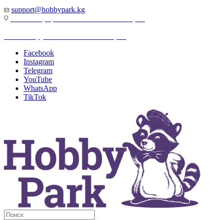
support@hobbypark.kg
г. Бишкек, пр-т. Чынгыза Айтматова, 91
г. Бишкек, ул. Якова Логвиненко, 55
Facebook
Instagram
Telegram
YouTube
WhatsApp
TikTok