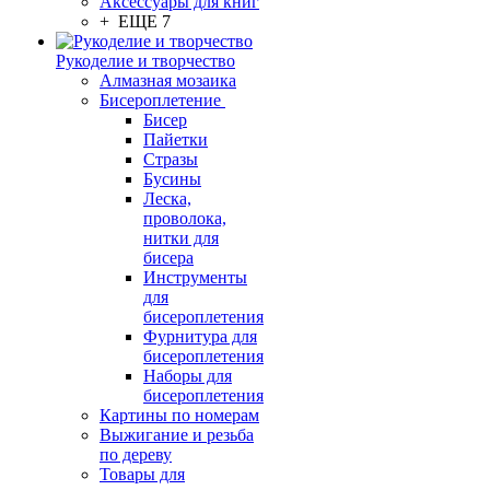
Аксессуары для книг
+ ЕЩЕ 7
Рукоделие и творчество
Алмазная мозаика
Бисероплетение
Бисер
Пайетки
Стразы
Бусины
Леска,
проволока,
нитки для
бисера
Инструменты
для
бисероплетения
Фурнитура для
бисероплетения
Наборы для
бисероплетения
Картины по номерам
Выжигание и резьба
по дереву
Товары для