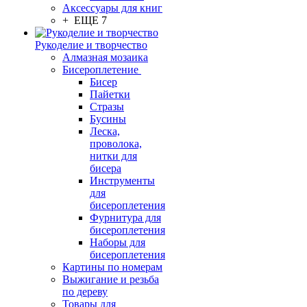
Аксессуары для книг
+ ЕЩЕ 7
Рукоделие и творчество
Алмазная мозаика
Бисероплетение
Бисер
Пайетки
Стразы
Бусины
Леска,
проволока,
нитки для
бисера
Инструменты
для
бисероплетения
Фурнитура для
бисероплетения
Наборы для
бисероплетения
Картины по номерам
Выжигание и резьба
по дереву
Товары для