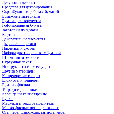
Декупаж и декопатч
Средства для декорирования
Скрапбукинг и работа с бумагой
Бумажные материалы
Бумага для творчества
Гофрированная бумага
Заготовки из бумаги
Картон
Декоративные элементы
Дыроколы и резаки
Наклейки и скотчи
Наборы для творчества с бумагой
Штампинг и эмбоссинг
Сургучная печать
Инструменты и аксессуары
Другие материалы
Канцелярские товары
Блокноты и планеры
Бумага офисная
Тетради и дневники
Карандаши канцелярские
Ручки
Маркеры и текстовыделители
Мелкоофисные принадлежности
Степлеры, дыроколы, антистеплеры