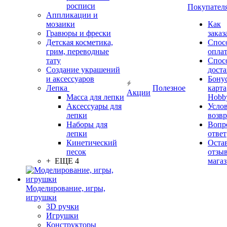
росписи
Покупател
Аппликации и
мозаики
Как
Гравюры и фрески
заказ
Детская косметика,
Спос
грим, переводные
опла
тату
Спос
Создание украшений
дост
и аксессуаров
Бону
Лепка
Полезное
карта
Акции
Масса для лепки
Hobb
Аксессуары для
Усло
лепки
возвр
Наборы для
Вопр
лепки
ответ
Кинетический
Оста
песок
отзыв
+ ЕЩЕ 4
мага
Моделирование, игры,
игрушки
3D ручки
Игрушки
Конструкторы