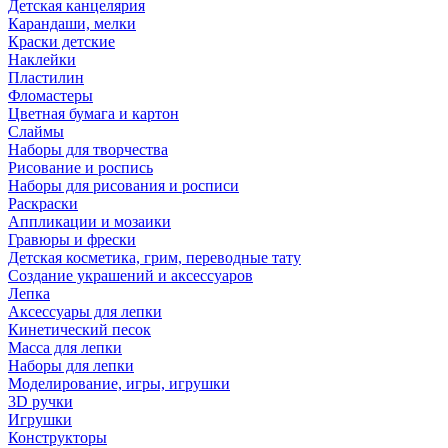
Детская канцелярия
Карандаши, мелки
Краски детские
Наклейки
Пластилин
Фломастеры
Цветная бумага и картон
Слаймы
Наборы для творчества
Рисование и роспись
Наборы для рисования и росписи
Раскраски
Аппликации и мозаики
Гравюры и фрески
Детская косметика, грим, переводные тату
Создание украшений и аксессуаров
Лепка
Аксессуары для лепки
Кинетический песок
Масса для лепки
Наборы для лепки
Моделирование, игры, игрушки
3D ручки
Игрушки
Конструкторы