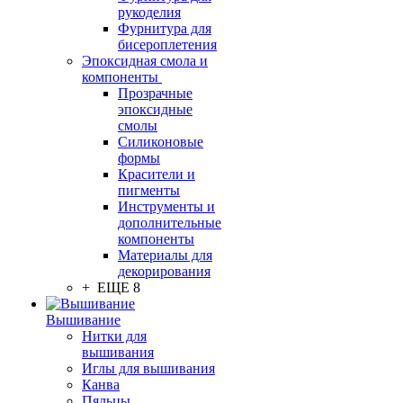
рукоделия
Фурнитура для
бисероплетения
Эпоксидная смола и
компоненты
Прозрачные
эпоксидные
смолы
Силиконовые
формы
Красители и
пигменты
Инструменты и
дополнительные
компоненты
Материалы для
декорирования
+ ЕЩЕ 8
Вышивание
Нитки для
вышивания
Иглы для вышивания
Канва
Пяльцы