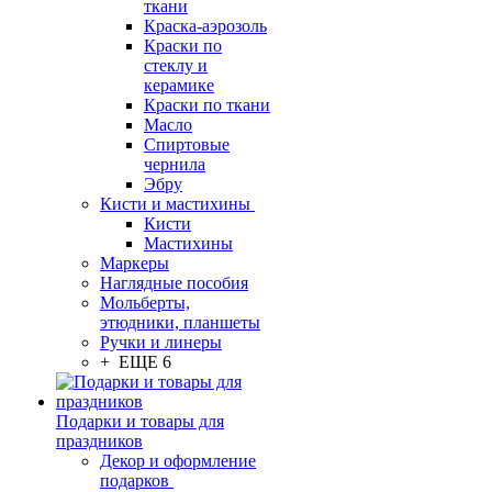
ткани
Краска-аэрозоль
Краски по
стеклу и
керамике
Краски по ткани
Масло
Спиртовые
чернила
Эбру
Кисти и мастихины
Кисти
Мастихины
Маркеры
Наглядные пособия
Мольберты,
этюдники, планшеты
Ручки и линеры
+ ЕЩЕ 6
Подарки и товары для
праздников
Декор и оформление
подарков