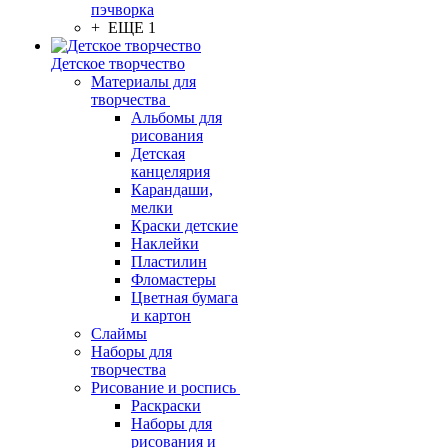
пэчворка
+ ЕЩЕ 1
Детское творчество
Материалы для
творчества
Альбомы для
рисования
Детская
канцелярия
Карандаши,
мелки
Краски детские
Наклейки
Пластилин
Фломастеры
Цветная бумага
и картон
Слаймы
Наборы для
творчества
Рисование и роспись
Раскраски
Наборы для
рисования и