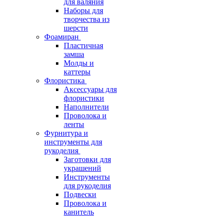
для валяния
Наборы для
творчества из
шерсти
Фоамиран
Пластичная
замша
Молды и
каттеры
Флористика
Аксессуары для
флористики
Наполнители
Проволока и
ленты
Фурнитура и
инструменты для
рукоделия
Заготовки для
украшений
Инструменты
для рукоделия
Подвески
Проволока и
канитель