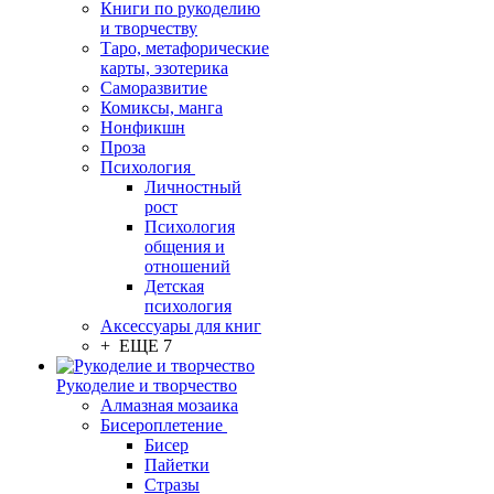
Книги по рукоделию
и творчеству
Таро, метафорические
карты, эзотерика
Саморазвитие
Комиксы, манга
Нонфикшн
Проза
Психология
Личностный
рост
Психология
общения и
отношений
Детская
психология
Аксессуары для книг
+ ЕЩЕ 7
Рукоделие и творчество
Алмазная мозаика
Бисероплетение
Бисер
Пайетки
Стразы