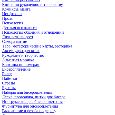
Книги по рукоделию и творчеству
Комиксы, манга
Нонфикшн
Проза
Психология
Детская психология
Психология общения и отношений
Личностный рост
Саморазвитие
Таро, метафорические карты, эзотерика
Аксессуары для книг
Рукоделие и творчество
Алмазная мозаика
Картины по номерам
Бисероплетение
Бисер
Пайетки
Стразы
Бусины
Наборы для бисероплетения
Леска, проволока, нитки для бисера
Инструменты для бисероплетения
Фурнитура для бисероплетения
Выжигание и резьба по дереву