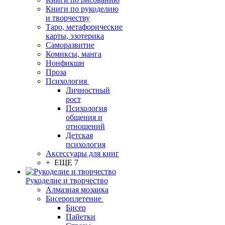
Книги по рукоделию
и творчеству
Таро, метафорические
карты, эзотерика
Саморазвитие
Комиксы, манга
Нонфикшн
Проза
Психология
Личностный
рост
Психология
общения и
отношений
Детская
психология
Аксессуары для книг
+ ЕЩЕ 7
Рукоделие и творчество
Алмазная мозаика
Бисероплетение
Бисер
Пайетки