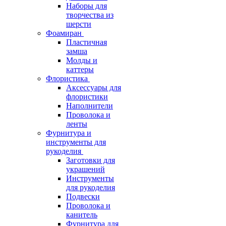
Наборы для
творчества из
шерсти
Фоамиран
Пластичная
замша
Молды и
каттеры
Флористика
Аксессуары для
флористики
Наполнители
Проволока и
ленты
Фурнитура и
инструменты для
рукоделия
Заготовки для
украшений
Инструменты
для рукоделия
Подвески
Проволока и
канитель
Фурнитура для