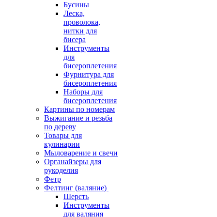
Бусины
Леска,
проволока,
нитки для
бисера
Инструменты
для
бисероплетения
Фурнитура для
бисероплетения
Наборы для
бисероплетения
Картины по номерам
Выжигание и резьба
по дереву
Товары для
кулинарии
Мыловарение и свечи
Органайзеры для
рукоделия
Фетр
Фелтинг (валяние)
Шерсть
Инструменты
для валяния