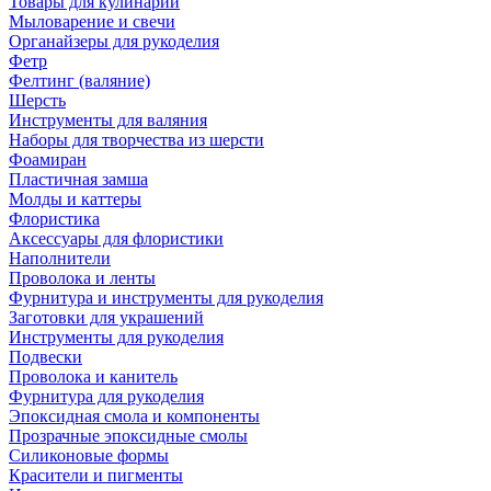
Товары для кулинарии
Мыловарение и свечи
Органайзеры для рукоделия
Фетр
Фелтинг (валяние)
Шерсть
Инструменты для валяния
Наборы для творчества из шерсти
Фоамиран
Пластичная замша
Молды и каттеры
Флористика
Аксессуары для флористики
Наполнители
Проволока и ленты
Фурнитура и инструменты для рукоделия
Заготовки для украшений
Инструменты для рукоделия
Подвески
Проволока и канитель
Фурнитура для рукоделия
Эпоксидная смола и компоненты
Прозрачные эпоксидные смолы
Силиконовые формы
Красители и пигменты