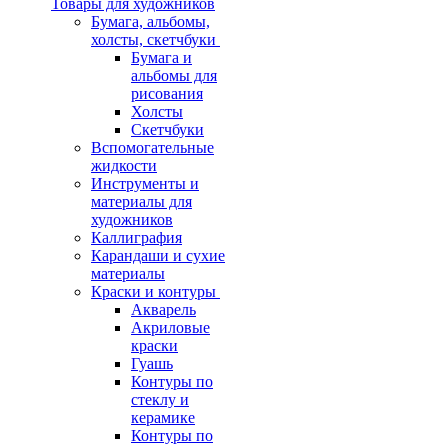
Товары для художников
Бумага, альбомы,
холсты, скетчбуки
Бумага и
альбомы для
рисования
Холсты
Скетчбуки
Вспомогательные
жидкости
Инструменты и
материалы для
художников
Каллиграфия
Карандаши и сухие
материалы
Краски и контуры
Акварель
Акриловые
краски
Гуашь
Контуры по
стеклу и
керамике
Контуры по