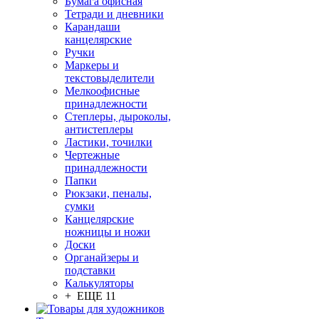
Бумага офисная
Тетради и дневники
Карандаши
канцелярские
Ручки
Маркеры и
текстовыделители
Мелкоофисные
принадлежности
Степлеры, дыроколы,
антистеплеры
Ластики, точилки
Чертежные
принадлежности
Папки
Рюкзаки, пеналы,
сумки
Канцелярские
ножницы и ножи
Доски
Органайзеры и
подставки
Калькуляторы
+ ЕЩЕ 11