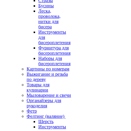
Стразы
Бусины
Леска,
проволока,
нитки для
бисера
Инструменты
для
бисероплетения
Фурнитура для
бисероплетения
Наборы для
бисероплетения
Картины по номерам
Выжигание и резьба
по дереву
Товары для
кулинарии
Мыловарение и свечи
Органайзеры для
рукоделия
Фетр
Фелтинг (валяние)
Шерсть
Инструменты