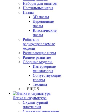
Наборы для опытов
Настольные игры
Пазлы
3D пазлы
Деревянные
пазлы
Классические
пазлы
Роботы и
радиоуправляемые
модели
Развивающие игры
Раннее развитие
Сборные модели
Интерьерные
миниатюры
Сопутствующие
товары
Техника
+ ЕЩЕ 5
Лепка и скульптура
Скульптурный
пластилин
Самоотвердевающие