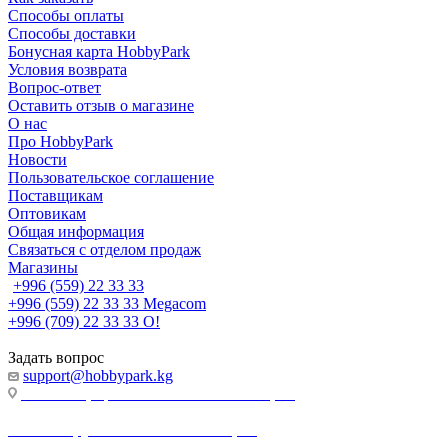
Способы оплаты
Способы доставки
Бонусная карта HobbyPark
Условия возврата
Вопрос-ответ
Оставить отзыв о магазине
О нас
Про HobbyPark
Новости
Пользовательское соглашение
Поставщикам
Оптовикам
Общая информация
Связаться с отделом продаж
Магазины
+996 (559) 22 33 33
+996 (559) 22 33 33
Megacom
+996 (709) 22 33 33
O!
Задать вопрос
support@hobbypark.kg
г. Бишкек, пр-т. Чынгыза Айтматова, 91
г. Бишкек, ул. Якова Логвиненко, 55