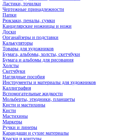
Ластики, точилки
Чертежные принадлежности
Папки
Рюкзаки, пеналы, сумки
Канцелярские ножницы и ножи
Доски
Органайзеры и подставки
Калькуляторы
Товары для художников
Бумага, альбомы, холсты, скетчбуки
Бумага и альбомы для рисования
Холсты
Скетчбуки
Наглядные пособия
Инструменты и материалы для художников
Каллиграфия
Вспомогательные жидкости
Мольберты, этюдники, планшеты
Кисти и мастихины
Кисти
Мастихины
Маркеры
Ручки и линеры
Карандаши и сухие материалы
Краски и контуры