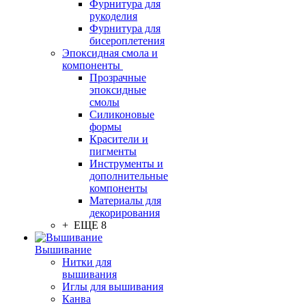
Фурнитура для
рукоделия
Фурнитура для
бисероплетения
Эпоксидная смола и
компоненты
Прозрачные
эпоксидные
смолы
Силиконовые
формы
Красители и
пигменты
Инструменты и
дополнительные
компоненты
Материалы для
декорирования
+ ЕЩЕ 8
Вышивание
Нитки для
вышивания
Иглы для вышивания
Канва