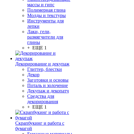
массы и гипс
Полимерная глина
Молды и текстуры
Инструменты для
лепки
Лаки, гели,
размягчители для
глины
+ ЕЩЕ 1
Декорирование и декупаж
Глиттер, блестки
Декор
Заготовки и основы
Поталь и золочение
Декупаж и декопатч
Средства для
декорирования
+ ЕЩЕ 1
Скрапбукинг и работа с
бумагой
Бумажные материалы