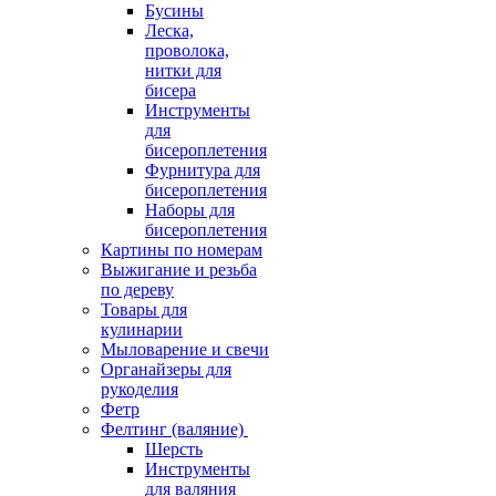
Бусины
Леска,
проволока,
нитки для
бисера
Инструменты
для
бисероплетения
Фурнитура для
бисероплетения
Наборы для
бисероплетения
Картины по номерам
Выжигание и резьба
по дереву
Товары для
кулинарии
Мыловарение и свечи
Органайзеры для
рукоделия
Фетр
Фелтинг (валяние)
Шерсть
Инструменты
для валяния