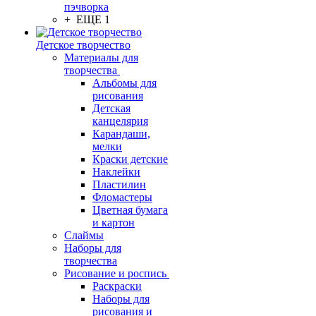
пэчворка
+ ЕЩЕ 1
Детское творчество
Материалы для
творчества
Альбомы для
рисования
Детская
канцелярия
Карандаши,
мелки
Краски детские
Наклейки
Пластилин
Фломастеры
Цветная бумага
и картон
Слаймы
Наборы для
творчества
Рисование и роспись
Раскраски
Наборы для
рисования и