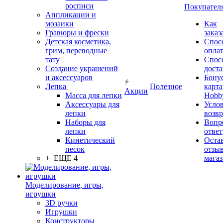
росписи
Покупател
Аппликации и
мозаики
Как
Гравюры и фрески
заказ
Детская косметика,
Спос
грим, переводные
опла
тату
Спос
Создание украшений
дост
и аксессуаров
Бону
Лепка
Полезное
карта
Акции
Масса для лепки
Hobb
Аксессуары для
Усло
лепки
возвр
Наборы для
Вопр
лепки
ответ
Кинетический
Оста
песок
отзыв
+ ЕЩЕ 4
мага
Моделирование, игры,
игрушки
3D ручки
Игрушки
Конструкторы