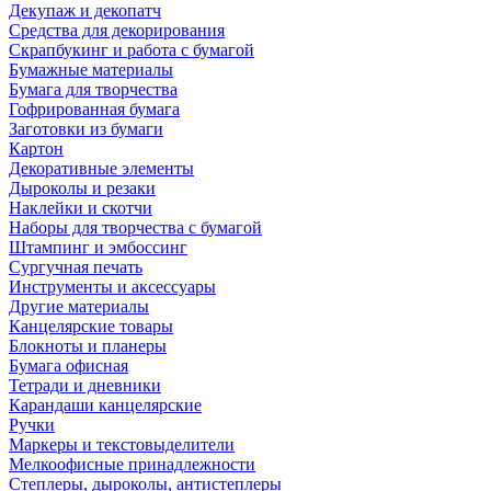
Декупаж и декопатч
Средства для декорирования
Скрапбукинг и работа с бумагой
Бумажные материалы
Бумага для творчества
Гофрированная бумага
Заготовки из бумаги
Картон
Декоративные элементы
Дыроколы и резаки
Наклейки и скотчи
Наборы для творчества с бумагой
Штампинг и эмбоссинг
Сургучная печать
Инструменты и аксессуары
Другие материалы
Канцелярские товары
Блокноты и планеры
Бумага офисная
Тетради и дневники
Карандаши канцелярские
Ручки
Маркеры и текстовыделители
Мелкоофисные принадлежности
Степлеры, дыроколы, антистеплеры