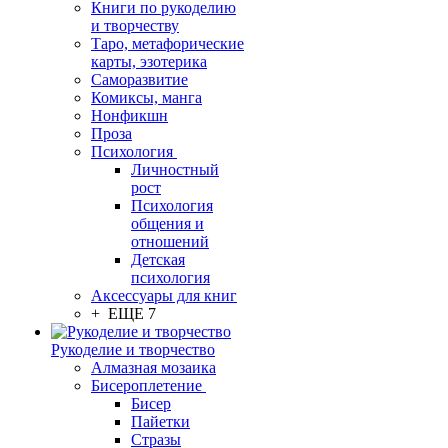
Книги по рукоделию
и творчеству
Таро, метафорические
карты, эзотерика
Саморазвитие
Комиксы, манга
Нонфикшн
Проза
Психология
Личностный
рост
Психология
общения и
отношений
Детская
психология
Аксессуары для книг
+ ЕЩЕ 7
Рукоделие и творчество
Алмазная мозаика
Бисероплетение
Бисер
Пайетки
Стразы