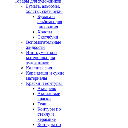
Товары для художников
Бумага, альбомы,
холсты, скетчбуки
Бумага и
альбомы для
рисования
Холсты
Скетчбуки
Вспомогательные
жидкости
Инструменты и
материалы для
художников
Каллиграфия
Карандаши и сухие
материалы
Краски и контуры
Акварель
Акриловые
краски
Гуашь
Контуры по
стеклу и
керамике
Контуры по