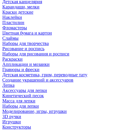
Детская канцелярия
Карандаши, мелки
Краски детские
Наклейки
Пластилин
Фломастеры
Цветная бумага и картон
Слаймы
Наборы для творчества
Рисование и роспись
Наборы для рисования и росписи
Раскраски
Аппликации и мозаики
Гравюры и фрески
Детская косметика, грим, переводные тату
Создание украшений и аксессуаров
Лепка
Аксессуары для лепки
Кинетический песок
Масса для лепки
Наборы для лепки
Моделирование, игры, игрушки
3D ручки
Игрушки
Конструкторы