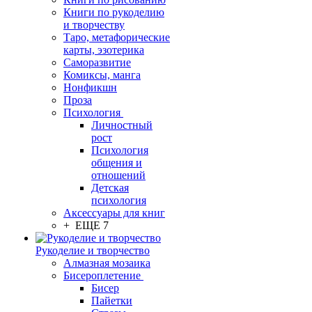
Книги по рукоделию
и творчеству
Таро, метафорические
карты, эзотерика
Саморазвитие
Комиксы, манга
Нонфикшн
Проза
Психология
Личностный
рост
Психология
общения и
отношений
Детская
психология
Аксессуары для книг
+ ЕЩЕ 7
Рукоделие и творчество
Алмазная мозаика
Бисероплетение
Бисер
Пайетки