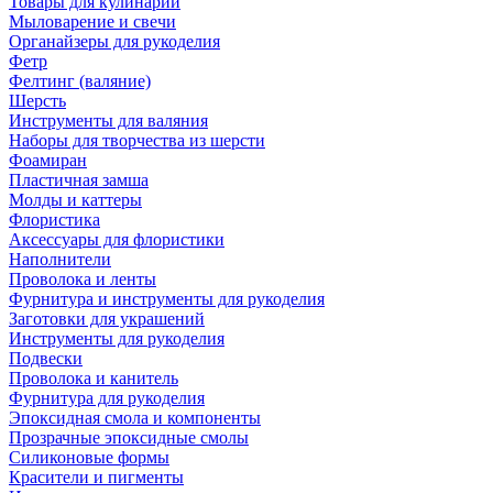
Товары для кулинарии
Мыловарение и свечи
Органайзеры для рукоделия
Фетр
Фелтинг (валяние)
Шерсть
Инструменты для валяния
Наборы для творчества из шерсти
Фоамиран
Пластичная замша
Молды и каттеры
Флористика
Аксессуары для флористики
Наполнители
Проволока и ленты
Фурнитура и инструменты для рукоделия
Заготовки для украшений
Инструменты для рукоделия
Подвески
Проволока и канитель
Фурнитура для рукоделия
Эпоксидная смола и компоненты
Прозрачные эпоксидные смолы
Силиконовые формы
Красители и пигменты