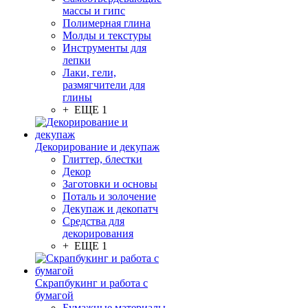
массы и гипс
Полимерная глина
Молды и текстуры
Инструменты для
лепки
Лаки, гели,
размягчители для
глины
+ ЕЩЕ 1
Декорирование и декупаж
Глиттер, блестки
Декор
Заготовки и основы
Поталь и золочение
Декупаж и декопатч
Средства для
декорирования
+ ЕЩЕ 1
Скрапбукинг и работа с
бумагой
Бумажные материалы