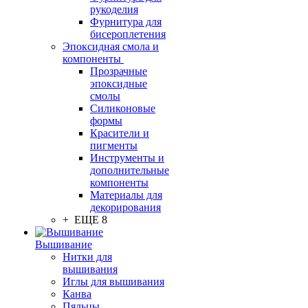
рукоделия
Фурнитура для
бисероплетения
Эпоксидная смола и
компоненты
Прозрачные
эпоксидные
смолы
Силиконовые
формы
Красители и
пигменты
Инструменты и
дополнительные
компоненты
Материалы для
декорирования
+ ЕЩЕ 8
Вышивание
Нитки для
вышивания
Иглы для вышивания
Канва
Пяльцы