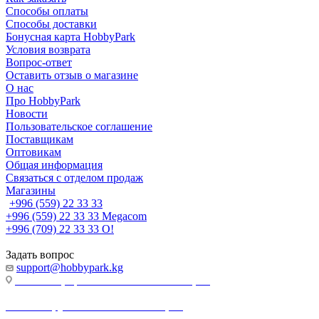
Способы оплаты
Способы доставки
Бонусная карта HobbyPark
Условия возврата
Вопрос-ответ
Оставить отзыв о магазине
О нас
Про HobbyPark
Новости
Пользовательское соглашение
Поставщикам
Оптовикам
Общая информация
Связаться с отделом продаж
Магазины
+996 (559) 22 33 33
+996 (559) 22 33 33
Megacom
+996 (709) 22 33 33
O!
Задать вопрос
support@hobbypark.kg
г. Бишкек, пр-т. Чынгыза Айтматова, 91
г. Бишкек, ул. Якова Логвиненко, 55