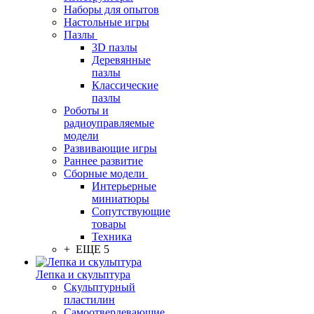
Наборы для опытов
Настольные игры
Пазлы
3D пазлы
Деревянные
пазлы
Классические
пазлы
Роботы и
радиоуправляемые
модели
Развивающие игры
Раннее развитие
Сборные модели
Интерьерные
миниатюры
Сопутствующие
товары
Техника
+ ЕЩЕ 5
Лепка и скульптура
Скульптурный
пластилин
Самоотвердевающие