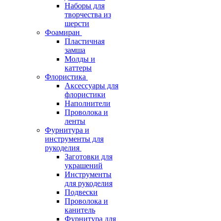
Наборы для
творчества из
шерсти
Фоамиран
Пластичная
замша
Молды и
каттеры
Флористика
Аксессуары для
флористики
Наполнители
Проволока и
ленты
Фурнитура и
инструменты для
рукоделия
Заготовки для
украшений
Инструменты
для рукоделия
Подвески
Проволока и
канитель
Фурнитура для