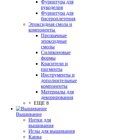
Фурнитура для
рукоделия
Фурнитура для
бисероплетения
Эпоксидная смола и
компоненты
Прозрачные
эпоксидные
смолы
Силиконовые
формы
Красители и
пигменты
Инструменты и
дополнительные
компоненты
Материалы для
декорирования
+ ЕЩЕ 8
Вышивание
Нитки для
вышивания
Иглы для вышивания
Канва