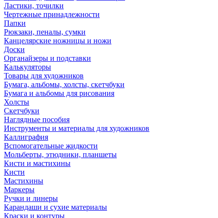
Ластики, точилки
Чертежные принадлежности
Папки
Рюкзаки, пеналы, сумки
Канцелярские ножницы и ножи
Доски
Органайзеры и подставки
Калькуляторы
Товары для художников
Бумага, альбомы, холсты, скетчбуки
Бумага и альбомы для рисования
Холсты
Скетчбуки
Наглядные пособия
Инструменты и материалы для художников
Каллиграфия
Вспомогательные жидкости
Мольберты, этюдники, планшеты
Кисти и мастихины
Кисти
Мастихины
Маркеры
Ручки и линеры
Карандаши и сухие материалы
Краски и контуры