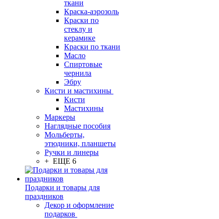
ткани
Краска-аэрозоль
Краски по
стеклу и
керамике
Краски по ткани
Масло
Спиртовые
чернила
Эбру
Кисти и мастихины
Кисти
Мастихины
Маркеры
Наглядные пособия
Мольберты,
этюдники, планшеты
Ручки и линеры
+ ЕЩЕ 6
Подарки и товары для
праздников
Декор и оформление
подарков