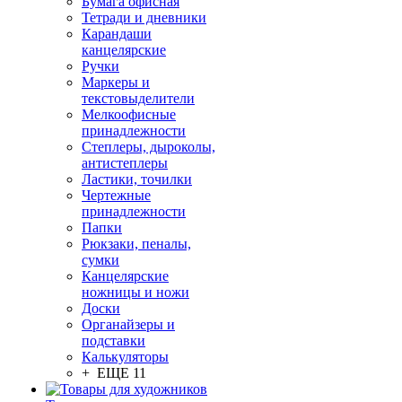
Бумага офисная
Тетради и дневники
Карандаши
канцелярские
Ручки
Маркеры и
текстовыделители
Мелкоофисные
принадлежности
Степлеры, дыроколы,
антистеплеры
Ластики, точилки
Чертежные
принадлежности
Папки
Рюкзаки, пеналы,
сумки
Канцелярские
ножницы и ножи
Доски
Органайзеры и
подставки
Калькуляторы
+ ЕЩЕ 11