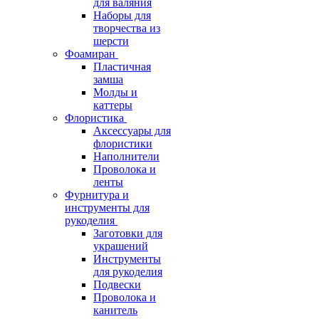
для валяния
Наборы для
творчества из
шерсти
Фоамиран
Пластичная
замша
Молды и
каттеры
Флористика
Аксессуары для
флористики
Наполнители
Проволока и
ленты
Фурнитура и
инструменты для
рукоделия
Заготовки для
украшений
Инструменты
для рукоделия
Подвески
Проволока и
канитель