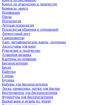
Книги по рукоделию и творчеству
Комиксы, манга
Нонфикшн
Проза
Психология
Детская психология
Психология общения и отношений
Личностный рост
Саморазвитие
Таро, метафорические карты, эзотерика
Аксессуары для книг
Рукоделие и творчество
Алмазная мозаика
Картины по номерам
Бисероплетение
Бисер
Пайетки
Стразы
Бусины
Наборы для бисероплетения
Леска, проволока, нитки для бисера
Инструменты для бисероплетения
Фурнитура для бисероплетения
Выжигание и резьба по дереву