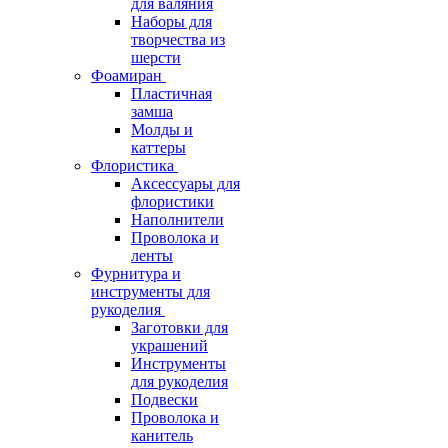
для валяния
Наборы для
творчества из
шерсти
Фоамиран
Пластичная
замша
Молды и
каттеры
Флористика
Аксессуары для
флористики
Наполнители
Проволока и
ленты
Фурнитура и
инструменты для
рукоделия
Заготовки для
украшений
Инструменты
для рукоделия
Подвески
Проволока и
канитель