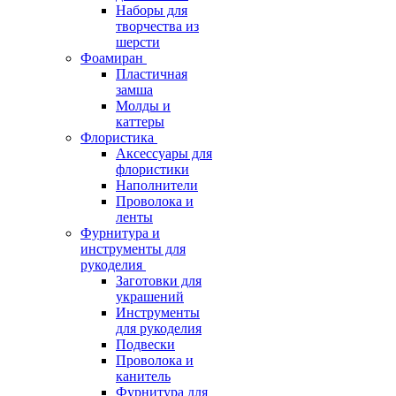
Наборы для
творчества из
шерсти
Фоамиран
Пластичная
замша
Молды и
каттеры
Флористика
Аксессуары для
флористики
Наполнители
Проволока и
ленты
Фурнитура и
инструменты для
рукоделия
Заготовки для
украшений
Инструменты
для рукоделия
Подвески
Проволока и
канитель
Фурнитура для