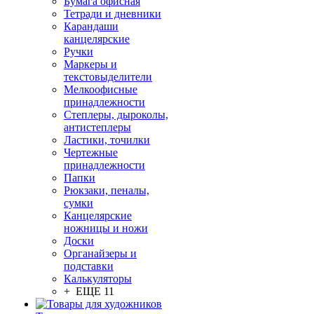
Бумага офисная
Тетради и дневники
Карандаши
канцелярские
Ручки
Маркеры и
текстовыделители
Мелкоофисные
принадлежности
Степлеры, дыроколы,
антистеплеры
Ластики, точилки
Чертежные
принадлежности
Папки
Рюкзаки, пеналы,
сумки
Канцелярские
ножницы и ножи
Доски
Органайзеры и
подставки
Калькуляторы
+ ЕЩЕ 11