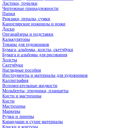
Ластики, точилки
Чертежные принадлежности
Папки
Рюкзаки, пеналы, сумки
Канцелярские ножницы и ножи
Доски
Органайзеры и подставки
Калькуляторы
Товары для художников
Бумага, альбомы, холсты, скетчбуки
Бумага и альбомы для рисования
Холсты
Скетчбуки
Наглядные пособия
Инструменты и материалы для художников
Каллиграфия
Вспомогательные жидкости
Мольберты, этюдники, планшеты
Кисти и мастихины
Кисти
Мастихины
Маркеры
Ручки и линеры
Карандаши и сухие материалы
Краски и контуры