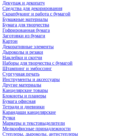
Декупаж и декопатч
Средства для декорирования
Скрапбукинг и работа с бумагой
Бумажные материалы
Бумага для творчества
Гофрированная бумага
Заготовки из бумаги
Картон
Декоративные элементы
Дыроколы и резаки
Наклейки и скотчи
Наборы для творчества с бумагой
Штампинг и эмбоссинг
Сургучная печать
Инструменты и аксессуары
Другие материалы
Канцелярские товары
Блокноты и планеры
Бумага офисная
Тетради и дневники
Карандаши канцелярские
Ручки
Маркеры и текстовыделители
Мелкоофисные принадлежности
Степлеры, дыроколы, антистеплеры