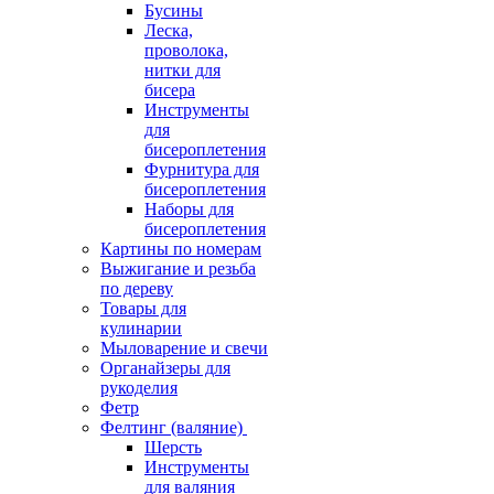
Бусины
Леска,
проволока,
нитки для
бисера
Инструменты
для
бисероплетения
Фурнитура для
бисероплетения
Наборы для
бисероплетения
Картины по номерам
Выжигание и резьба
по дереву
Товары для
кулинарии
Мыловарение и свечи
Органайзеры для
рукоделия
Фетр
Фелтинг (валяние)
Шерсть
Инструменты
для валяния