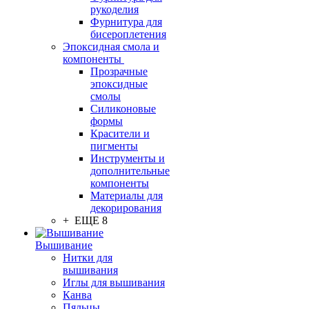
рукоделия
Фурнитура для
бисероплетения
Эпоксидная смола и
компоненты
Прозрачные
эпоксидные
смолы
Силиконовые
формы
Красители и
пигменты
Инструменты и
дополнительные
компоненты
Материалы для
декорирования
+ ЕЩЕ 8
Вышивание
Нитки для
вышивания
Иглы для вышивания
Канва
Пяльцы