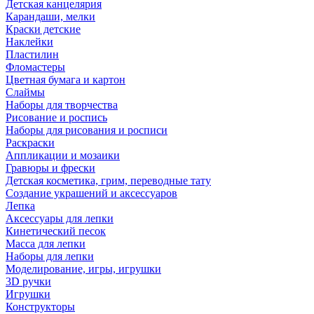
Детская канцелярия
Карандаши, мелки
Краски детские
Наклейки
Пластилин
Фломастеры
Цветная бумага и картон
Слаймы
Наборы для творчества
Рисование и роспись
Наборы для рисования и росписи
Раскраски
Аппликации и мозаики
Гравюры и фрески
Детская косметика, грим, переводные тату
Создание украшений и аксессуаров
Лепка
Аксессуары для лепки
Кинетический песок
Масса для лепки
Наборы для лепки
Моделирование, игры, игрушки
3D ручки
Игрушки
Конструкторы