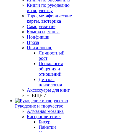
Книги по рукоделию
и творчеству
Таро, метафорические
карты, эзотерика
Саморазвитие
Комиксы, манга
Нонфикшн
Проза
Психология
Личностный
рост
Психология
общения и
отношений
Детская
психология
Аксессуары для книг
+ ЕЩЕ 7
Рукоделие и творчество
Алмазная мозаика
Бисероплетение
Бисер
Пайетки