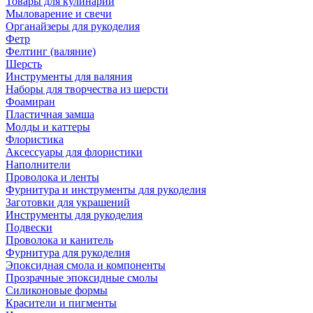
Товары для кулинарии
Мыловарение и свечи
Органайзеры для рукоделия
Фетр
Фелтинг (валяние)
Шерсть
Инструменты для валяния
Наборы для творчества из шерсти
Фоамиран
Пластичная замша
Молды и каттеры
Флористика
Аксессуары для флористики
Наполнители
Проволока и ленты
Фурнитура и инструменты для рукоделия
Заготовки для украшений
Инструменты для рукоделия
Подвески
Проволока и канитель
Фурнитура для рукоделия
Эпоксидная смола и компоненты
Прозрачные эпоксидные смолы
Силиконовые формы
Красители и пигменты