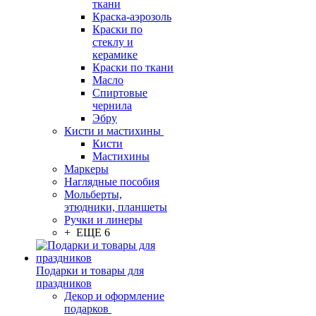
ткани
Краска-аэрозоль
Краски по
стеклу и
керамике
Краски по ткани
Масло
Спиртовые
чернила
Эбру
Кисти и мастихины
Кисти
Мастихины
Маркеры
Наглядные пособия
Мольберты,
этюдники, планшеты
Ручки и линеры
+ ЕЩЕ 6
Подарки и товары для
праздников
Декор и оформление
подарков