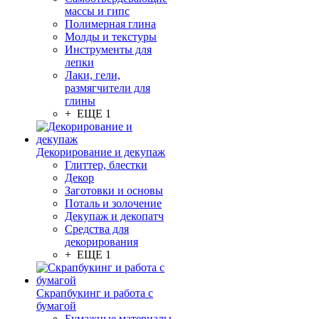
массы и гипс
Полимерная глина
Молды и текстуры
Инструменты для
лепки
Лаки, гели,
размягчители для
глины
+ ЕЩЕ 1
Декорирование и декупаж
Глиттер, блестки
Декор
Заготовки и основы
Поталь и золочение
Декупаж и декопатч
Средства для
декорирования
+ ЕЩЕ 1
Скрапбукинг и работа с
бумагой
Бумажные материалы