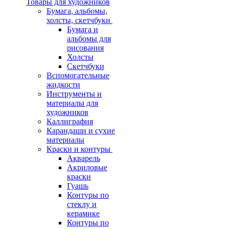
Товары для художников
Бумага, альбомы,
холсты, скетчбуки
Бумага и
альбомы для
рисования
Холсты
Скетчбуки
Вспомогательные
жидкости
Инструменты и
материалы для
художников
Каллиграфия
Карандаши и сухие
материалы
Краски и контуры
Акварель
Акриловые
краски
Гуашь
Контуры по
стеклу и
керамике
Контуры по