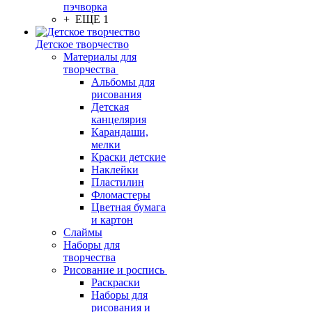
пэчворка
+ ЕЩЕ 1
Детское творчество
Материалы для
творчества
Альбомы для
рисования
Детская
канцелярия
Карандаши,
мелки
Краски детские
Наклейки
Пластилин
Фломастеры
Цветная бумага
и картон
Слаймы
Наборы для
творчества
Рисование и роспись
Раскраски
Наборы для
рисования и