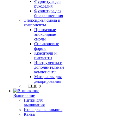
Фурнитура для
рукоделия
Фурнитура для
бисероплетения
Эпоксидная смола и
компоненты
Прозрачные
эпоксидные
смолы
Силиконовые
формы
Красители и
пигменты
Инструменты и
дополнительные
компоненты
Материалы для
декорирования
+ ЕЩЕ 8
Вышивание
Нитки для
вышивания
Иглы для вышивания
Канва