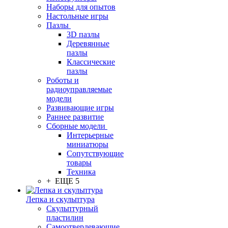
Наборы для опытов
Настольные игры
Пазлы
3D пазлы
Деревянные
пазлы
Классические
пазлы
Роботы и
радиоуправляемые
модели
Развивающие игры
Раннее развитие
Сборные модели
Интерьерные
миниатюры
Сопутствующие
товары
Техника
+ ЕЩЕ 5
Лепка и скульптура
Скульптурный
пластилин
Самоотвердевающие