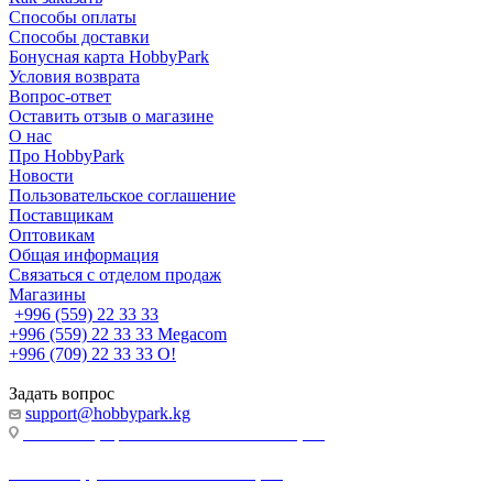
Способы оплаты
Способы доставки
Бонусная карта HobbyPark
Условия возврата
Вопрос-ответ
Оставить отзыв о магазине
О нас
Про HobbyPark
Новости
Пользовательское соглашение
Поставщикам
Оптовикам
Общая информация
Связаться с отделом продаж
Магазины
+996 (559) 22 33 33
+996 (559) 22 33 33
Megacom
+996 (709) 22 33 33
O!
Задать вопрос
support@hobbypark.kg
г. Бишкек, пр-т. Чынгыза Айтматова, 91
г. Бишкек, ул. Якова Логвиненко, 55