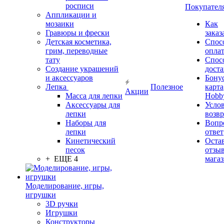
росписи
Покупател
Аппликации и
мозаики
Как
Гравюры и фрески
заказ
Детская косметика,
Спос
грим, переводные
опла
тату
Спос
Создание украшений
дост
и аксессуаров
Бону
Лепка
Полезное
карта
Акции
Масса для лепки
Hobb
Аксессуары для
Усло
лепки
возвр
Наборы для
Вопр
лепки
ответ
Кинетический
Оста
песок
отзыв
+ ЕЩЕ 4
мага
Моделирование, игры,
игрушки
3D ручки
Игрушки
Конструкторы