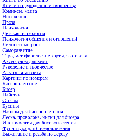
Книги по рукоделию и творчеству
Комиксы, манга
Нонфикшн
Проза
Психология
Детская психология
Психология общения и отношений
Личностный рост
Саморазвитие
Таро, метафорические карты, эзотерика
Аксессуары для книг
Рукоделие и творчество
Алмазная мозаика
Картины по номерам
Бисероплетение
Бисер
Пайетки
Стразы
Бусины
Наборы для бисероплетения
Леска, проволока, нитки для бисера
Инструменты для бисероплетения
Фурнитура для бисероплетения
Выжигание и резьба по дереву