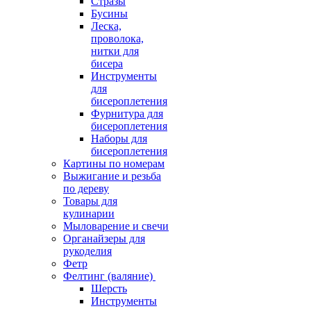
Стразы
Бусины
Леска,
проволока,
нитки для
бисера
Инструменты
для
бисероплетения
Фурнитура для
бисероплетения
Наборы для
бисероплетения
Картины по номерам
Выжигание и резьба
по дереву
Товары для
кулинарии
Мыловарение и свечи
Органайзеры для
рукоделия
Фетр
Фелтинг (валяние)
Шерсть
Инструменты