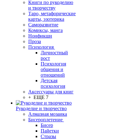
Книги по рукоделию
и творчеству
Таро, метафорические
карты, эзотерика
Саморазвитие
Комиксы, манга
Нонфикшн
Проза
Психология
Личностный
рост
Психология
общения и
отношений
Детская
психология
Аксессуары для книг
+ ЕЩЕ 7
Рукоделие и творчество
Алмазная мозаика
Бисероплетение
Бисер
Пайетки
Стразы