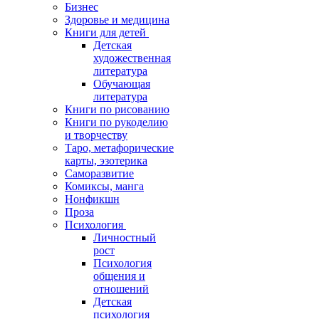
Бизнес
Здоровье и медицина
Книги для детей
Детская
художественная
литература
Обучающая
литература
Книги по рисованию
Книги по рукоделию
и творчеству
Таро, метафорические
карты, эзотерика
Саморазвитие
Комиксы, манга
Нонфикшн
Проза
Психология
Личностный
рост
Психология
общения и
отношений
Детская
психология