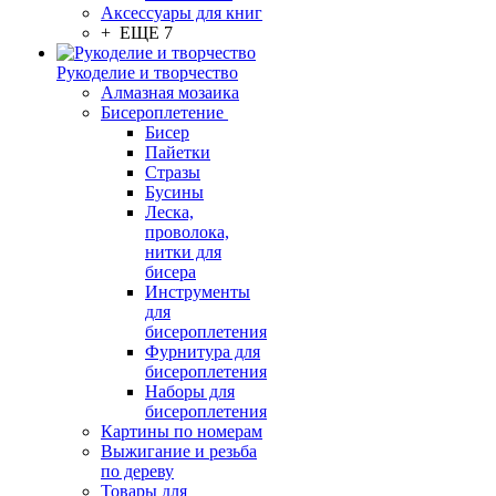
Аксессуары для книг
+ ЕЩЕ 7
Рукоделие и творчество
Алмазная мозаика
Бисероплетение
Бисер
Пайетки
Стразы
Бусины
Леска,
проволока,
нитки для
бисера
Инструменты
для
бисероплетения
Фурнитура для
бисероплетения
Наборы для
бисероплетения
Картины по номерам
Выжигание и резьба
по дереву
Товары для