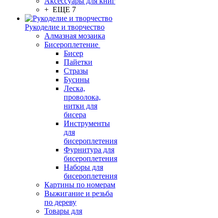
Аксессуары для книг
+ ЕЩЕ 7
Рукоделие и творчество
Алмазная мозаика
Бисероплетение
Бисер
Пайетки
Стразы
Бусины
Леска,
проволока,
нитки для
бисера
Инструменты
для
бисероплетения
Фурнитура для
бисероплетения
Наборы для
бисероплетения
Картины по номерам
Выжигание и резьба
по дереву
Товары для