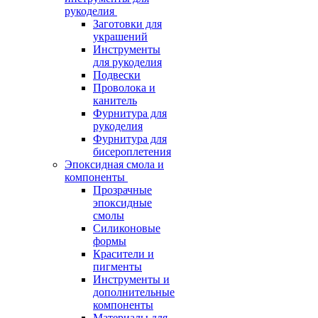
рукоделия
Заготовки для
украшений
Инструменты
для рукоделия
Подвески
Проволока и
канитель
Фурнитура для
рукоделия
Фурнитура для
бисероплетения
Эпоксидная смола и
компоненты
Прозрачные
эпоксидные
смолы
Силиконовые
формы
Красители и
пигменты
Инструменты и
дополнительные
компоненты
Материалы для