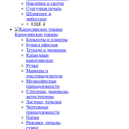
Наклейки и скотчи
Сургучная печать
Штампинг и
эмбоссинг
+ ЕЩЕ 4
Канцелярские товары
Блокноты и планеры
Бумага офисная
Тетради и дневники
Карандаши
канцелярские
Ручки
Маркеры и
текстовыделители
Мелкоофисные
принадлежности
Степлеры, дыроколы,
антистеплеры
Ластики, точилки
Чертежные
принадлежности
Папки
Рюкзаки, пеналы,
сумки