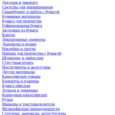
Декупаж и декопатч
Средства для декорирования
Скрапбукинг и работа с бумагой
Бумажные материалы
Бумага для творчества
Гофрированная бумага
Заготовки из бумаги
Картон
Декоративные элементы
Дыроколы и резаки
Наклейки и скотчи
Наборы для творчества с бумагой
Штампинг и эмбоссинг
Сургучная печать
Инструменты и аксессуары
Другие материалы
Канцелярские товары
Блокноты и планеры
Бумага офисная
Тетради и дневники
Карандаши канцелярские
Ручки
Маркеры и текстовыделители
Мелкоофисные принадлежности
Степлеры, дыроколы, антистеплеры