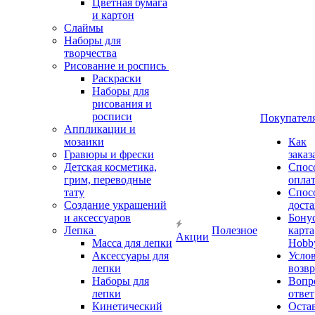
Цветная бумага
и картон
Слаймы
Наборы для
творчества
Рисование и роспись
Раскраски
Наборы для
рисования и
росписи
Покупател
Аппликации и
мозаики
Как
Гравюры и фрески
заказ
Детская косметика,
Спос
грим, переводные
опла
тату
Спос
Создание украшений
дост
и аксессуаров
Бону
Лепка
Полезное
карта
Акции
Масса для лепки
Hobb
Аксессуары для
Усло
лепки
возвр
Наборы для
Вопр
лепки
ответ
Кинетический
Оста