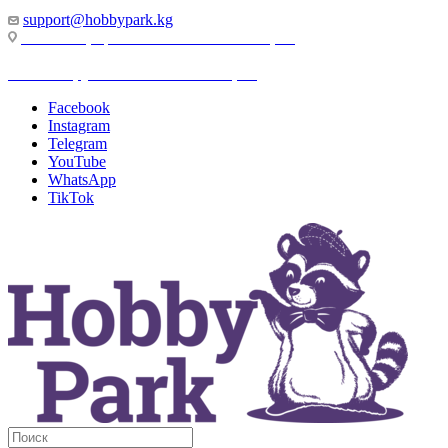
support@hobbypark.kg
г. Бишкек, пр-т. Чынгыза Айтматова, 91
г. Бишкек, ул. Якова Логвиненко, 55
Facebook
Instagram
Telegram
YouTube
WhatsApp
TikTok