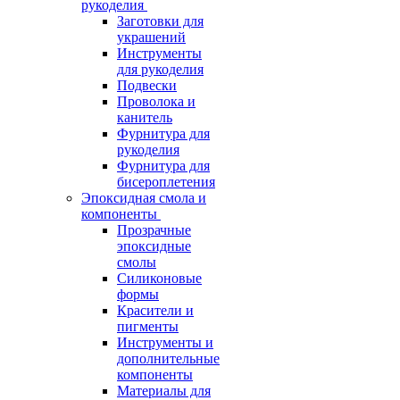
рукоделия
Заготовки для
украшений
Инструменты
для рукоделия
Подвески
Проволока и
канитель
Фурнитура для
рукоделия
Фурнитура для
бисероплетения
Эпоксидная смола и
компоненты
Прозрачные
эпоксидные
смолы
Силиконовые
формы
Красители и
пигменты
Инструменты и
дополнительные
компоненты
Материалы для