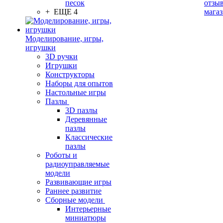
песок
отзыв
+ ЕЩЕ 4
мага
Моделирование, игры,
игрушки
3D ручки
Игрушки
Конструкторы
Наборы для опытов
Настольные игры
Пазлы
3D пазлы
Деревянные
пазлы
Классические
пазлы
Роботы и
радиоуправляемые
модели
Развивающие игры
Раннее развитие
Сборные модели
Интерьерные
миниатюры