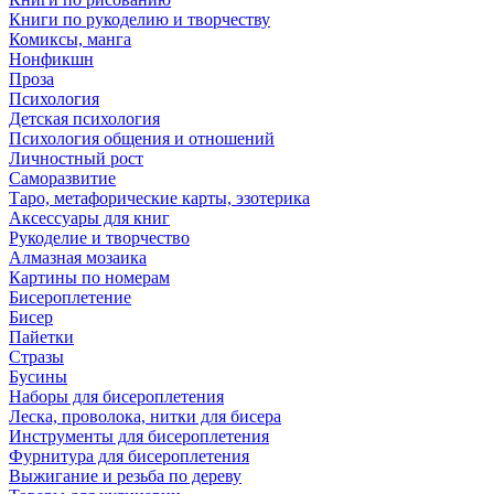
Книги по рукоделию и творчеству
Комиксы, манга
Нонфикшн
Проза
Психология
Детская психология
Психология общения и отношений
Личностный рост
Саморазвитие
Таро, метафорические карты, эзотерика
Аксессуары для книг
Рукоделие и творчество
Алмазная мозаика
Картины по номерам
Бисероплетение
Бисер
Пайетки
Стразы
Бусины
Наборы для бисероплетения
Леска, проволока, нитки для бисера
Инструменты для бисероплетения
Фурнитура для бисероплетения
Выжигание и резьба по дереву