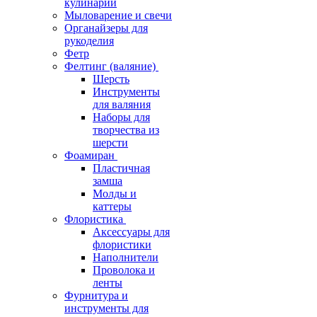
кулинарии
Мыловарение и свечи
Органайзеры для
рукоделия
Фетр
Фелтинг (валяние)
Шерсть
Инструменты
для валяния
Наборы для
творчества из
шерсти
Фоамиран
Пластичная
замша
Молды и
каттеры
Флористика
Аксессуары для
флористики
Наполнители
Проволока и
ленты
Фурнитура и
инструменты для