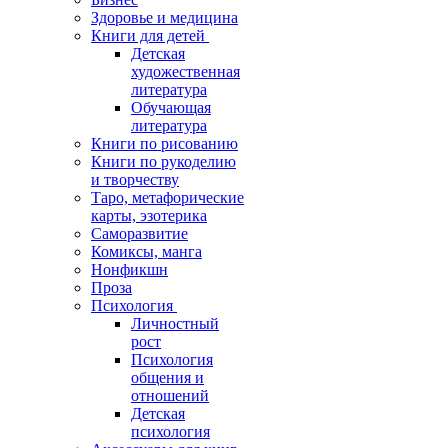
Здоровье и медицина
Книги для детей
Детская
художественная
литература
Обучающая
литература
Книги по рисованию
Книги по рукоделию
и творчеству
Таро, метафорические
карты, эзотерика
Саморазвитие
Комиксы, манга
Нонфикшн
Проза
Психология
Личностный
рост
Психология
общения и
отношений
Детская
психология