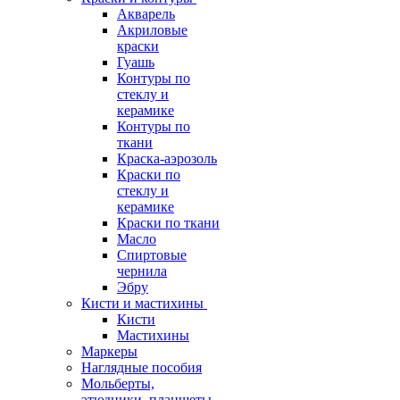
Акварель
Акриловые
краски
Гуашь
Контуры по
стеклу и
керамике
Контуры по
ткани
Краска-аэрозоль
Краски по
стеклу и
керамике
Краски по ткани
Масло
Спиртовые
чернила
Эбру
Кисти и мастихины
Кисти
Мастихины
Маркеры
Наглядные пособия
Мольберты,
этюдники, планшеты