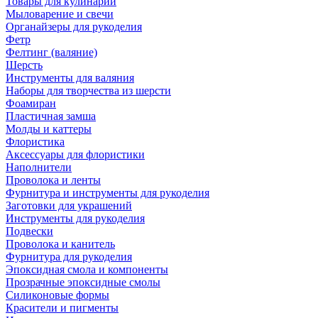
Товары для кулинарии
Мыловарение и свечи
Органайзеры для рукоделия
Фетр
Фелтинг (валяние)
Шерсть
Инструменты для валяния
Наборы для творчества из шерсти
Фоамиран
Пластичная замша
Молды и каттеры
Флористика
Аксессуары для флористики
Наполнители
Проволока и ленты
Фурнитура и инструменты для рукоделия
Заготовки для украшений
Инструменты для рукоделия
Подвески
Проволока и канитель
Фурнитура для рукоделия
Эпоксидная смола и компоненты
Прозрачные эпоксидные смолы
Силиконовые формы
Красители и пигменты