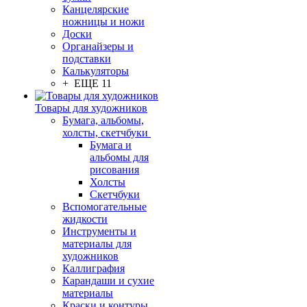
Канцелярские
ножницы и ножи
Доски
Органайзеры и
подставки
Калькуляторы
+ ЕЩЕ 11
Товары для художников
Бумага, альбомы,
холсты, скетчбуки
Бумага и
альбомы для
рисования
Холсты
Скетчбуки
Вспомогательные
жидкости
Инструменты и
материалы для
художников
Каллиграфия
Карандаши и сухие
материалы
Краски и контуры