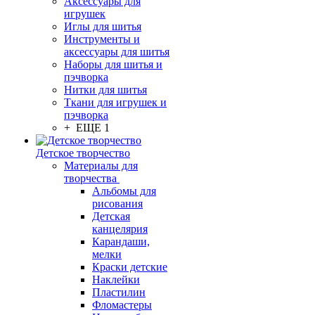
Аксессуары для
игрушек
Иглы для шитья
Инструменты и
аксессуары для шитья
Наборы для шитья и
пэчворка
Нитки для шитья
Ткани для игрушек и
пэчворка
+ ЕЩЕ 1
Детское творчество
Материалы для
творчества
Альбомы для
рисования
Детская
канцелярия
Карандаши,
мелки
Краски детские
Наклейки
Пластилин
Фломастеры