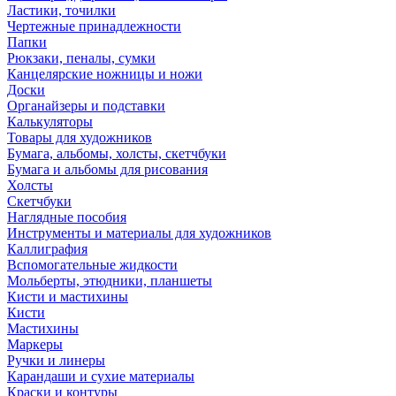
Ластики, точилки
Чертежные принадлежности
Папки
Рюкзаки, пеналы, сумки
Канцелярские ножницы и ножи
Доски
Органайзеры и подставки
Калькуляторы
Товары для художников
Бумага, альбомы, холсты, скетчбуки
Бумага и альбомы для рисования
Холсты
Скетчбуки
Наглядные пособия
Инструменты и материалы для художников
Каллиграфия
Вспомогательные жидкости
Мольберты, этюдники, планшеты
Кисти и мастихины
Кисти
Мастихины
Маркеры
Ручки и линеры
Карандаши и сухие материалы
Краски и контуры