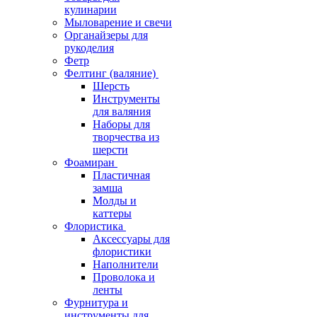
кулинарии
Мыловарение и свечи
Органайзеры для
рукоделия
Фетр
Фелтинг (валяние)
Шерсть
Инструменты
для валяния
Наборы для
творчества из
шерсти
Фоамиран
Пластичная
замша
Молды и
каттеры
Флористика
Аксессуары для
флористики
Наполнители
Проволока и
ленты
Фурнитура и
инструменты для