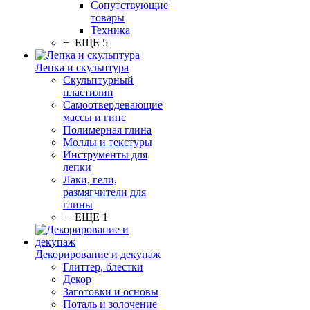
Сопутствующие
товары
Техника
+ ЕЩЕ 5
Лепка и скульптура
Скульптурный
пластилин
Самоотвердевающие
массы и гипс
Полимерная глина
Молды и текстуры
Инструменты для
лепки
Лаки, гели,
размягчители для
глины
+ ЕЩЕ 1
Декорирование и декупаж
Глиттер, блестки
Декор
Заготовки и основы
Поталь и золочение