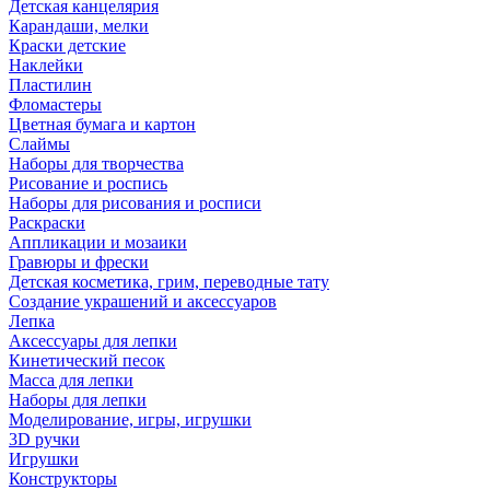
Детская канцелярия
Карандаши, мелки
Краски детские
Наклейки
Пластилин
Фломастеры
Цветная бумага и картон
Слаймы
Наборы для творчества
Рисование и роспись
Наборы для рисования и росписи
Раскраски
Аппликации и мозаики
Гравюры и фрески
Детская косметика, грим, переводные тату
Создание украшений и аксессуаров
Лепка
Аксессуары для лепки
Кинетический песок
Масса для лепки
Наборы для лепки
Моделирование, игры, игрушки
3D ручки
Игрушки
Конструкторы