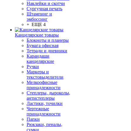
Наклейки и скотчи
Сургучная печать
Штампинг и
эмбоссинг
+ ЕЩЕ 4
Канцелярские товары
Блокноты и планеры
Бумага офисная
Тетради и дневники
Карандаши
канцелярские
Ручки
Маркеры и
текстовыделители
Мелкоофисные
принадлежности
Степлеры, дыроколы,
антистеплеры
Ластики, точилки
Чертежные
принадлежности
Папки
Рюкзаки, пеналы,
сумки