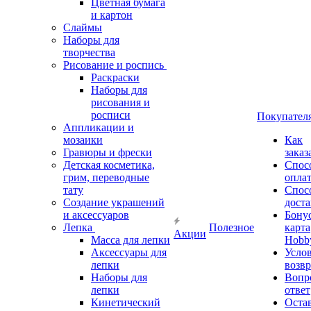
Цветная бумага
и картон
Слаймы
Наборы для
творчества
Рисование и роспись
Раскраски
Наборы для
рисования и
росписи
Покупател
Аппликации и
мозаики
Как
Гравюры и фрески
заказ
Детская косметика,
Спос
грим, переводные
опла
тату
Спос
Создание украшений
дост
и аксессуаров
Бону
Лепка
Полезное
карта
Акции
Масса для лепки
Hobb
Аксессуары для
Усло
лепки
возвр
Наборы для
Вопр
лепки
ответ
Кинетический
Оста