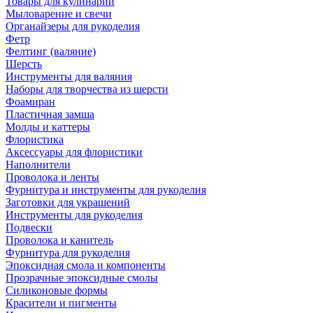
Товары для кулинарии
Мыловарение и свечи
Органайзеры для рукоделия
Фетр
Фелтинг (валяние)
Шерсть
Инструменты для валяния
Наборы для творчества из шерсти
Фоамиран
Пластичная замша
Молды и каттеры
Флористика
Аксессуары для флористики
Наполнители
Проволока и ленты
Фурнитура и инструменты для рукоделия
Заготовки для украшений
Инструменты для рукоделия
Подвески
Проволока и канитель
Фурнитура для рукоделия
Эпоксидная смола и компоненты
Прозрачные эпоксидные смолы
Силиконовые формы
Красители и пигменты