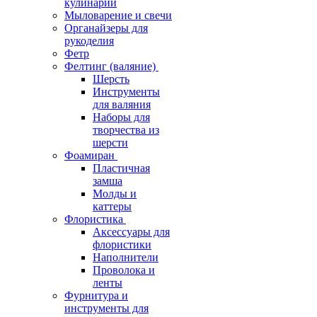
кулинарии
Мыловарение и свечи
Органайзеры для
рукоделия
Фетр
Фелтинг (валяние)
Шерсть
Инструменты
для валяния
Наборы для
творчества из
шерсти
Фоамиран
Пластичная
замша
Молды и
каттеры
Флористика
Аксессуары для
флористики
Наполнители
Проволока и
ленты
Фурнитура и
инструменты для