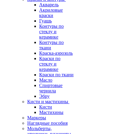
Акварель
Акриловые
краски
Гуашь
Контуры по
стеклу и
керамике
Контуры по
ткани
Краска-аэрозоль
Краски по
стеклу и
керамике
Краски по ткани
Масло
Спиртовые
чернила
Эбру
Кисти и мастихины
Кисти
Мастихины
Маркеры
Наглядные пособия
Мольберты,
этюдники, планшеты