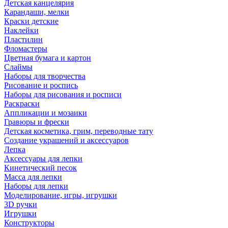
Детская канцелярия
Карандаши, мелки
Краски детские
Наклейки
Пластилин
Фломастеры
Цветная бумага и картон
Слаймы
Наборы для творчества
Рисование и роспись
Наборы для рисования и росписи
Раскраски
Аппликации и мозаики
Гравюры и фрески
Детская косметика, грим, переводные тату
Создание украшений и аксессуаров
Лепка
Аксессуары для лепки
Кинетический песок
Масса для лепки
Наборы для лепки
Моделирование, игры, игрушки
3D ручки
Игрушки
Конструкторы