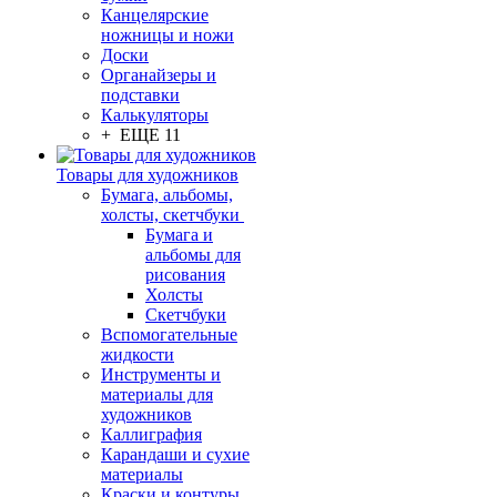
Канцелярские
ножницы и ножи
Доски
Органайзеры и
подставки
Калькуляторы
+ ЕЩЕ 11
Товары для художников
Бумага, альбомы,
холсты, скетчбуки
Бумага и
альбомы для
рисования
Холсты
Скетчбуки
Вспомогательные
жидкости
Инструменты и
материалы для
художников
Каллиграфия
Карандаши и сухие
материалы
Краски и контуры