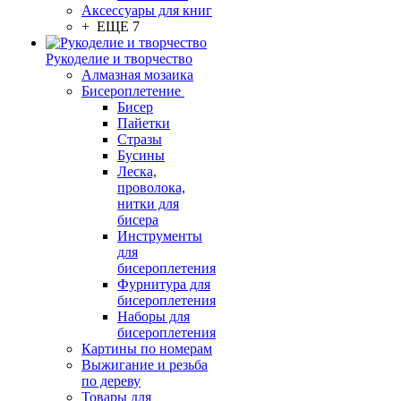
Аксессуары для книг
+ ЕЩЕ 7
Рукоделие и творчество
Алмазная мозаика
Бисероплетение
Бисер
Пайетки
Стразы
Бусины
Леска,
проволока,
нитки для
бисера
Инструменты
для
бисероплетения
Фурнитура для
бисероплетения
Наборы для
бисероплетения
Картины по номерам
Выжигание и резьба
по дереву
Товары для