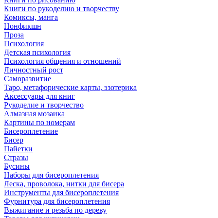
Книги по рукоделию и творчеству
Комиксы, манга
Нонфикшн
Проза
Психология
Детская психология
Психология общения и отношений
Личностный рост
Саморазвитие
Таро, метафорические карты, эзотерика
Аксессуары для книг
Рукоделие и творчество
Алмазная мозаика
Картины по номерам
Бисероплетение
Бисер
Пайетки
Стразы
Бусины
Наборы для бисероплетения
Леска, проволока, нитки для бисера
Инструменты для бисероплетения
Фурнитура для бисероплетения
Выжигание и резьба по дереву