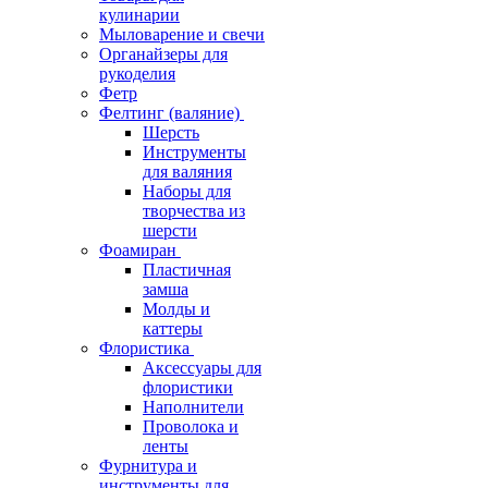
кулинарии
Мыловарение и свечи
Органайзеры для
рукоделия
Фетр
Фелтинг (валяние)
Шерсть
Инструменты
для валяния
Наборы для
творчества из
шерсти
Фоамиран
Пластичная
замша
Молды и
каттеры
Флористика
Аксессуары для
флористики
Наполнители
Проволока и
ленты
Фурнитура и
инструменты для