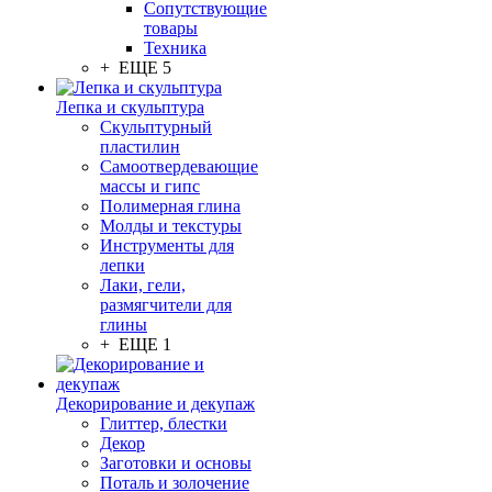
Сопутствующие
товары
Техника
+ ЕЩЕ 5
Лепка и скульптура
Скульптурный
пластилин
Самоотвердевающие
массы и гипс
Полимерная глина
Молды и текстуры
Инструменты для
лепки
Лаки, гели,
размягчители для
глины
+ ЕЩЕ 1
Декорирование и декупаж
Глиттер, блестки
Декор
Заготовки и основы
Поталь и золочение