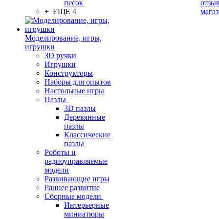
песок
отзыв
+ ЕЩЕ 4
мага
Моделирование, игры,
игрушки
3D ручки
Игрушки
Конструкторы
Наборы для опытов
Настольные игры
Пазлы
3D пазлы
Деревянные
пазлы
Классические
пазлы
Роботы и
радиоуправляемые
модели
Развивающие игры
Раннее развитие
Сборные модели
Интерьерные
миниатюры