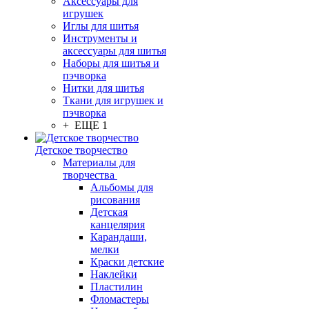
Аксессуары для
игрушек
Иглы для шитья
Инструменты и
аксессуары для шитья
Наборы для шитья и
пэчворка
Нитки для шитья
Ткани для игрушек и
пэчворка
+ ЕЩЕ 1
Детское творчество
Материалы для
творчества
Альбомы для
рисования
Детская
канцелярия
Карандаши,
мелки
Краски детские
Наклейки
Пластилин
Фломастеры