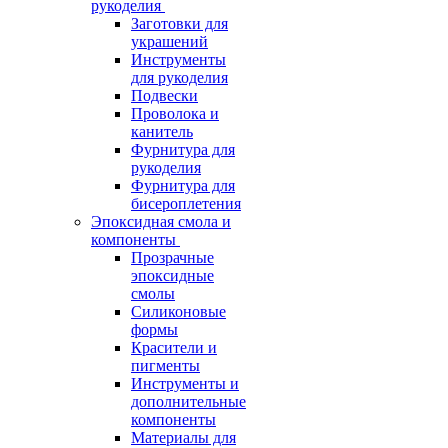
рукоделия
Заготовки для
украшений
Инструменты
для рукоделия
Подвески
Проволока и
канитель
Фурнитура для
рукоделия
Фурнитура для
бисероплетения
Эпоксидная смола и
компоненты
Прозрачные
эпоксидные
смолы
Силиконовые
формы
Красители и
пигменты
Инструменты и
дополнительные
компоненты
Материалы для