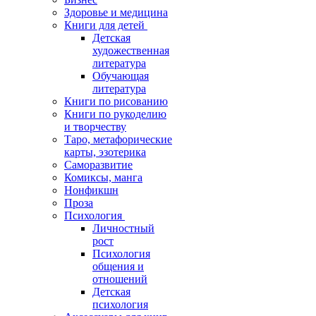
Здоровье и медицина
Книги для детей
Детская
художественная
литература
Обучающая
литература
Книги по рисованию
Книги по рукоделию
и творчеству
Таро, метафорические
карты, эзотерика
Саморазвитие
Комиксы, манга
Нонфикшн
Проза
Психология
Личностный
рост
Психология
общения и
отношений
Детская
психология