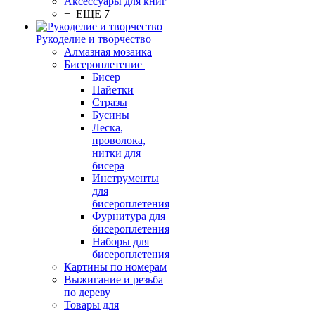
Аксессуары для книг
+ ЕЩЕ 7
Рукоделие и творчество
Алмазная мозаика
Бисероплетение
Бисер
Пайетки
Стразы
Бусины
Леска,
проволока,
нитки для
бисера
Инструменты
для
бисероплетения
Фурнитура для
бисероплетения
Наборы для
бисероплетения
Картины по номерам
Выжигание и резьба
по дереву
Товары для