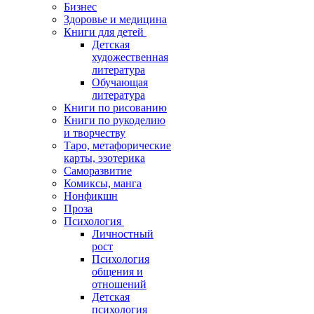
Бизнес
Здоровье и медицина
Книги для детей
Детская
художественная
литература
Обучающая
литература
Книги по рисованию
Книги по рукоделию
и творчеству
Таро, метафорические
карты, эзотерика
Саморазвитие
Комиксы, манга
Нонфикшн
Проза
Психология
Личностный
рост
Психология
общения и
отношений
Детская
психология