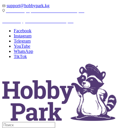
support@hobbypark.kg
г. Бишкек, пр-т. Чынгыза Айтматова, 91
г. Бишкек, ул. Якова Логвиненко, 55
Facebook
Instagram
Telegram
YouTube
WhatsApp
TikTok