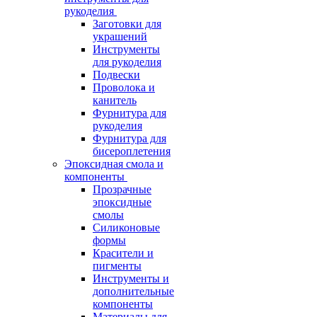
рукоделия
Заготовки для
украшений
Инструменты
для рукоделия
Подвески
Проволока и
канитель
Фурнитура для
рукоделия
Фурнитура для
бисероплетения
Эпоксидная смола и
компоненты
Прозрачные
эпоксидные
смолы
Силиконовые
формы
Красители и
пигменты
Инструменты и
дополнительные
компоненты
Материалы для