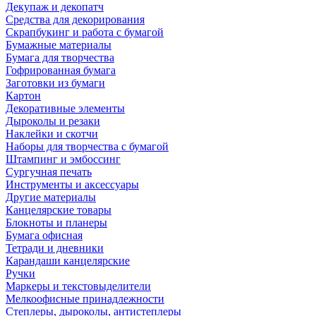
Декупаж и декопатч
Средства для декорирования
Скрапбукинг и работа с бумагой
Бумажные материалы
Бумага для творчества
Гофрированная бумага
Заготовки из бумаги
Картон
Декоративные элементы
Дыроколы и резаки
Наклейки и скотчи
Наборы для творчества с бумагой
Штампинг и эмбоссинг
Сургучная печать
Инструменты и аксессуары
Другие материалы
Канцелярские товары
Блокноты и планеры
Бумага офисная
Тетради и дневники
Карандаши канцелярские
Ручки
Маркеры и текстовыделители
Мелкоофисные принадлежности
Степлеры, дыроколы, антистеплеры