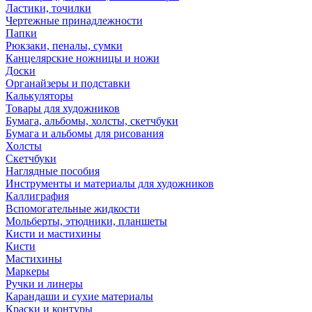
Ластики, точилки
Чертежные принадлежности
Папки
Рюкзаки, пеналы, сумки
Канцелярские ножницы и ножи
Доски
Органайзеры и подставки
Калькуляторы
Товары для художников
Бумага, альбомы, холсты, скетчбуки
Бумага и альбомы для рисования
Холсты
Скетчбуки
Наглядные пособия
Инструменты и материалы для художников
Каллиграфия
Вспомогательные жидкости
Мольберты, этюдники, планшеты
Кисти и мастихины
Кисти
Мастихины
Маркеры
Ручки и линеры
Карандаши и сухие материалы
Краски и контуры