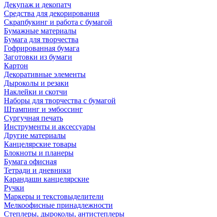
Декупаж и декопатч
Средства для декорирования
Скрапбукинг и работа с бумагой
Бумажные материалы
Бумага для творчества
Гофрированная бумага
Заготовки из бумаги
Картон
Декоративные элементы
Дыроколы и резаки
Наклейки и скотчи
Наборы для творчества с бумагой
Штампинг и эмбоссинг
Сургучная печать
Инструменты и аксессуары
Другие материалы
Канцелярские товары
Блокноты и планеры
Бумага офисная
Тетради и дневники
Карандаши канцелярские
Ручки
Маркеры и текстовыделители
Мелкоофисные принадлежности
Степлеры, дыроколы, антистеплеры