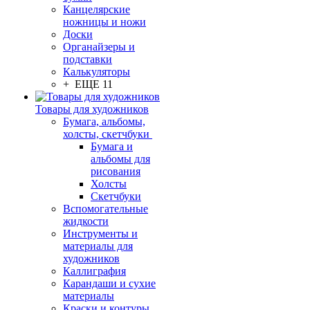
Канцелярские
ножницы и ножи
Доски
Органайзеры и
подставки
Калькуляторы
+ ЕЩЕ 11
Товары для художников
Бумага, альбомы,
холсты, скетчбуки
Бумага и
альбомы для
рисования
Холсты
Скетчбуки
Вспомогательные
жидкости
Инструменты и
материалы для
художников
Каллиграфия
Карандаши и сухие
материалы
Краски и контуры