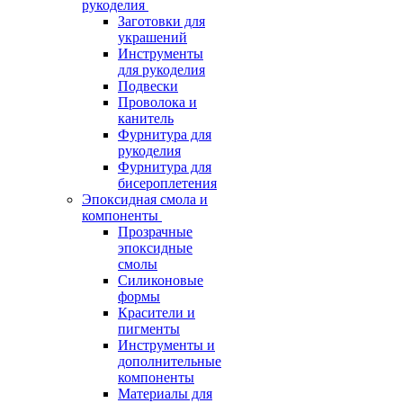
рукоделия
Заготовки для
украшений
Инструменты
для рукоделия
Подвески
Проволока и
канитель
Фурнитура для
рукоделия
Фурнитура для
бисероплетения
Эпоксидная смола и
компоненты
Прозрачные
эпоксидные
смолы
Силиконовые
формы
Красители и
пигменты
Инструменты и
дополнительные
компоненты
Материалы для