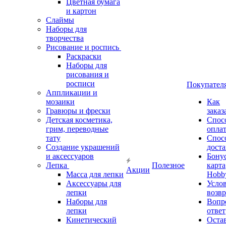
Цветная бумага
и картон
Слаймы
Наборы для
творчества
Рисование и роспись
Раскраски
Наборы для
рисования и
росписи
Покупател
Аппликации и
мозаики
Как
Гравюры и фрески
заказ
Детская косметика,
Спос
грим, переводные
опла
тату
Спос
Создание украшений
дост
и аксессуаров
Бону
Лепка
Полезное
карта
Акции
Масса для лепки
Hobb
Аксессуары для
Усло
лепки
возвр
Наборы для
Вопр
лепки
ответ
Кинетический
Оста