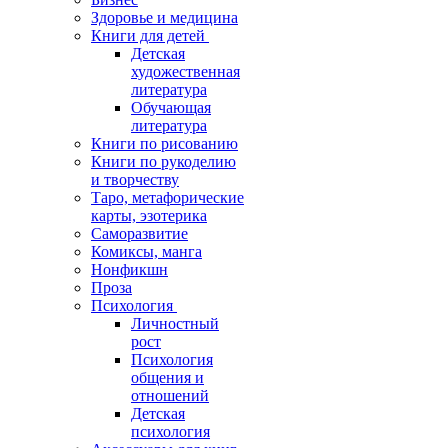
Здоровье и медицина
Книги для детей
Детская
художественная
литература
Обучающая
литература
Книги по рисованию
Книги по рукоделию
и творчеству
Таро, метафорические
карты, эзотерика
Саморазвитие
Комиксы, манга
Нонфикшн
Проза
Психология
Личностный
рост
Психология
общения и
отношений
Детская
психология