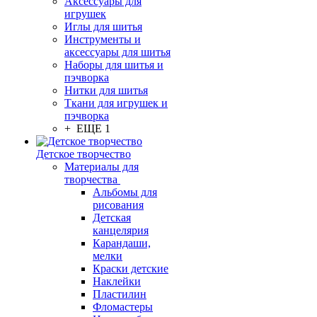
Аксессуары для
игрушек
Иглы для шитья
Инструменты и
аксессуары для шитья
Наборы для шитья и
пэчворка
Нитки для шитья
Ткани для игрушек и
пэчворка
+ ЕЩЕ 1
Детское творчество
Материалы для
творчества
Альбомы для
рисования
Детская
канцелярия
Карандаши,
мелки
Краски детские
Наклейки
Пластилин
Фломастеры