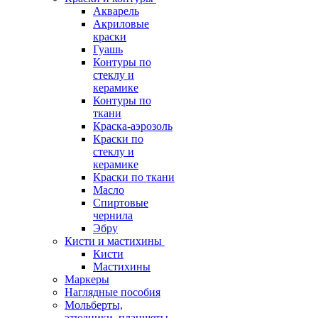
Акварель
Акриловые
краски
Гуашь
Контуры по
стеклу и
керамике
Контуры по
ткани
Краска-аэрозоль
Краски по
стеклу и
керамике
Краски по ткани
Масло
Спиртовые
чернила
Эбру
Кисти и мастихины
Кисти
Мастихины
Маркеры
Наглядные пособия
Мольберты,
этюдники, планшеты