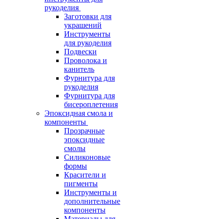
рукоделия
Заготовки для
украшений
Инструменты
для рукоделия
Подвески
Проволока и
канитель
Фурнитура для
рукоделия
Фурнитура для
бисероплетения
Эпоксидная смола и
компоненты
Прозрачные
эпоксидные
смолы
Силиконовые
формы
Красители и
пигменты
Инструменты и
дополнительные
компоненты
Материалы для