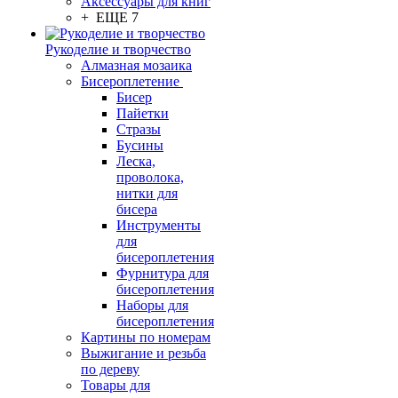
Аксессуары для книг
+ ЕЩЕ 7
Рукоделие и творчество
Алмазная мозаика
Бисероплетение
Бисер
Пайетки
Стразы
Бусины
Леска,
проволока,
нитки для
бисера
Инструменты
для
бисероплетения
Фурнитура для
бисероплетения
Наборы для
бисероплетения
Картины по номерам
Выжигание и резьба
по дереву
Товары для