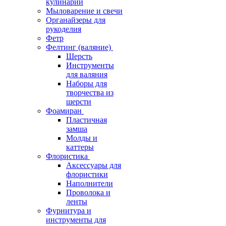
кулинарии
Мыловарение и свечи
Органайзеры для
рукоделия
Фетр
Фелтинг (валяние)
Шерсть
Инструменты
для валяния
Наборы для
творчества из
шерсти
Фоамиран
Пластичная
замша
Молды и
каттеры
Флористика
Аксессуары для
флористики
Наполнители
Проволока и
ленты
Фурнитура и
инструменты для