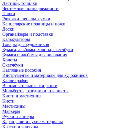
Ластики, точилки
Чертежные принадлежности
Папки
Рюкзаки, пеналы, сумки
Канцелярские ножницы и ножи
Доски
Органайзеры и подставки
Калькуляторы
Товары для художников
Бумага, альбомы, холсты, скетчбуки
Бумага и альбомы для рисования
Холсты
Скетчбуки
Наглядные пособия
Инструменты и материалы для художников
Каллиграфия
Вспомогательные жидкости
Мольберты, этюдники, планшеты
Кисти и мастихины
Кисти
Мастихины
Маркеры
Ручки и линеры
Карандаши и сухие материалы
Краски и контуры