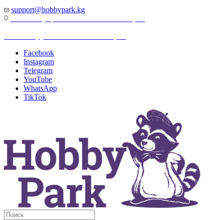
support@hobbypark.kg
г. Бишкек, пр-т. Чынгыза Айтматова, 91
г. Бишкек, ул. Якова Логвиненко, 55
Facebook
Instagram
Telegram
YouTube
WhatsApp
TikTok