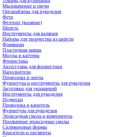
Товары для кулинарии
Мыловарение и свечи
Органайзеры для рукоделия
Фетр
Фелтинг (валяние)
Шерсть
Инструменты для валяния
Наборы для творчества из шерсти
Фоамиран
Пластичная замша
Молды и каттеры
Флористика
Аксессуары для флористики
Наполнители
Проволока и ленты
Фурнитура и инструменты для рукоделия
Заготовки для украшений
Инструменты для рукоделия
Подвески
Проволока и канитель
Фурнитура для рукоделия
Эпоксидная смола и компоненты
Прозрачные эпоксидные смолы
Силиконовые формы
Красители и пигменты