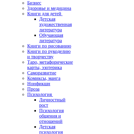
Бизнес
Здоровье и медицина
Книги для детей
Детская
художественная
литература
Обучающая
литература
Книги по рисованию
Книги по рукоделию
и творчеству
Таро, метафорические
карты, эзотерика
Саморазвитие
Комиксы, манга
Нонфикшн
Проза
Психология
Личностный
рост
Психология
общения и
отношений
Детская
психология