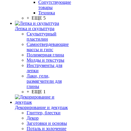
Сопутствующие
товары
Техника
+ ЕЩЕ 5
Лепка и скульптура
Скульптурный
пластилин
Самоотвердевающие
массы и гипс
Полимерная глина
Молды и текстуры
Инструменты для
лепки
Лаки, гели,
размягчители для
глины
+ ЕЩЕ 1
Декорирование и декупаж
Глиттер, блестки
Декор
Заготовки и основы
Поталь и золочение