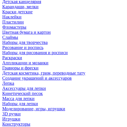
Детская канцелярия
Карандаши, мелки
Краски детские
Наклейки
Пластилин
Фломастеры
Цветная бумага и картон
Слаймы
Наборы для творчества
Рисование и роспись
Наборы для рисования и росписи
Раскраски
Аппликации и мозаики
Гравюры и фрески
Детская косметика, грим, переводные тату
Создание украшений и аксессуаров
Лепка
Аксессуары для лепки
Кинетический песок
Масса для лепки
Наборы для лепки
Моделирование, игры, игрушки
3D ручки
Игрушки
Конструкторы