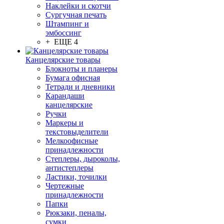
Наклейки и скотчи
Сургучная печать
Штампинг и
эмбоссинг
+ ЕЩЕ 4
Канцелярские товары
Блокноты и планеры
Бумага офисная
Тетради и дневники
Карандаши
канцелярские
Ручки
Маркеры и
текстовыделители
Мелкоофисные
принадлежности
Степлеры, дыроколы,
антистеплеры
Ластики, точилки
Чертежные
принадлежности
Папки
Рюкзаки, пеналы,
сумки