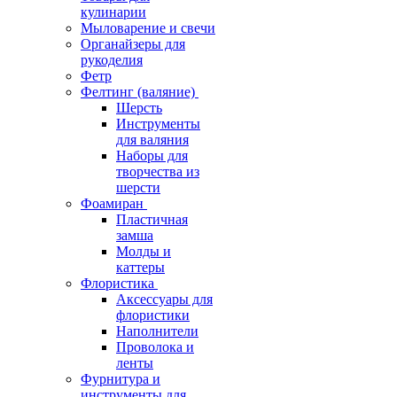
кулинарии
Мыловарение и свечи
Органайзеры для
рукоделия
Фетр
Фелтинг (валяние)
Шерсть
Инструменты
для валяния
Наборы для
творчества из
шерсти
Фоамиран
Пластичная
замша
Молды и
каттеры
Флористика
Аксессуары для
флористики
Наполнители
Проволока и
ленты
Фурнитура и
инструменты для