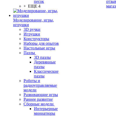
песок
отзыв
+ ЕЩЕ 4
мага
Моделирование, игры,
игрушки
3D ручки
Игрушки
Конструкторы
Наборы для опытов
Настольные игры
Пазлы
3D пазлы
Деревянные
пазлы
Классические
пазлы
Роботы и
радиоуправляемые
модели
Развивающие игры
Раннее развитие
Сборные модели
Интерьерные
миниатюры