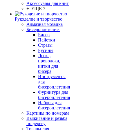
Аксессуары для книг
+ ЕЩЕ 7
Рукоделие и творчество
Алмазная мозаика
Бисероплетение
Бисер
Пайетки
Стразы
Бусины
Леска,
проволока,
нитки для
бисера
Инструменты
для
бисероплетения
Фурнитура для
бисероплетения
Наборы для
бисероплетения
Картины по номерам
Выжигание и резьба
по дереву
Товары для