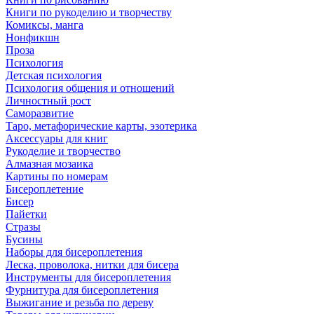
Книги по рукоделию и творчеству
Комиксы, манга
Нонфикшн
Проза
Психология
Детская психология
Психология общения и отношений
Личностный рост
Саморазвитие
Таро, метафорические карты, эзотерика
Аксессуары для книг
Рукоделие и творчество
Алмазная мозаика
Картины по номерам
Бисероплетение
Бисер
Пайетки
Стразы
Бусины
Наборы для бисероплетения
Леска, проволока, нитки для бисера
Инструменты для бисероплетения
Фурнитура для бисероплетения
Выжигание и резьба по дереву