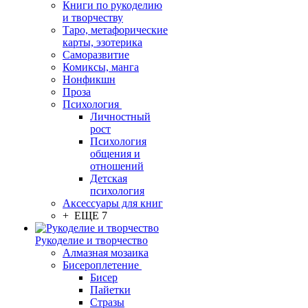
Книги по рукоделию
и творчеству
Таро, метафорические
карты, эзотерика
Саморазвитие
Комиксы, манга
Нонфикшн
Проза
Психология
Личностный
рост
Психология
общения и
отношений
Детская
психология
Аксессуары для книг
+ ЕЩЕ 7
Рукоделие и творчество
Алмазная мозаика
Бисероплетение
Бисер
Пайетки
Стразы