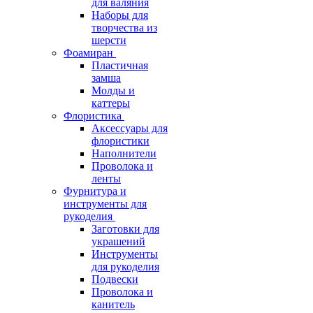
для валяния
Наборы для
творчества из
шерсти
Фоамиран
Пластичная
замша
Молды и
каттеры
Флористика
Аксессуары для
флористики
Наполнители
Проволока и
ленты
Фурнитура и
инструменты для
рукоделия
Заготовки для
украшений
Инструменты
для рукоделия
Подвески
Проволока и
канитель