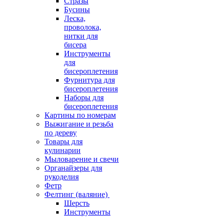
Стразы
Бусины
Леска,
проволока,
нитки для
бисера
Инструменты
для
бисероплетения
Фурнитура для
бисероплетения
Наборы для
бисероплетения
Картины по номерам
Выжигание и резьба
по дереву
Товары для
кулинарии
Мыловарение и свечи
Органайзеры для
рукоделия
Фетр
Фелтинг (валяние)
Шерсть
Инструменты