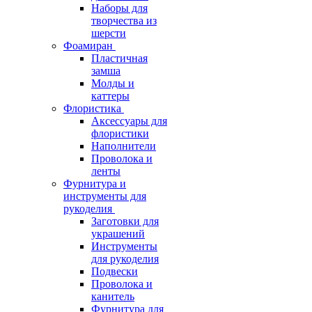
Наборы для
творчества из
шерсти
Фоамиран
Пластичная
замша
Молды и
каттеры
Флористика
Аксессуары для
флористики
Наполнители
Проволока и
ленты
Фурнитура и
инструменты для
рукоделия
Заготовки для
украшений
Инструменты
для рукоделия
Подвески
Проволока и
канитель
Фурнитура для