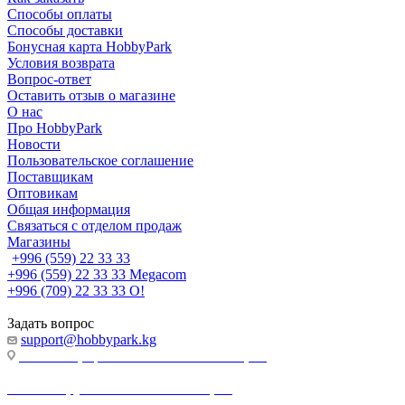
Способы оплаты
Способы доставки
Бонусная карта HobbyPark
Условия возврата
Вопрос-ответ
Оставить отзыв о магазине
О нас
Про HobbyPark
Новости
Пользовательское соглашение
Поставщикам
Оптовикам
Общая информация
Связаться с отделом продаж
Магазины
+996 (559) 22 33 33
+996 (559) 22 33 33
Megacom
+996 (709) 22 33 33
O!
Задать вопрос
support@hobbypark.kg
г. Бишкек, пр-т. Чынгыза Айтматова, 91
г. Бишкек, ул. Якова Логвиненко, 55