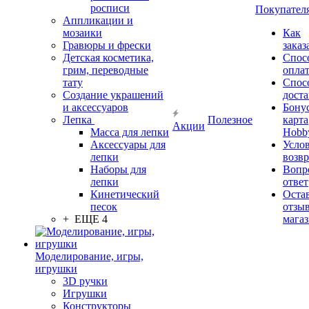
росписи
Покупател
Аппликации и
мозаики
Как
Гравюры и фрески
заказ
Детская косметика,
Спос
грим, переводные
опла
тату
Спос
Создание украшений
дост
и аксессуаров
Бону
Лепка
Полезное
карта
Акции
Масса для лепки
Hobb
Аксессуары для
Усло
лепки
возвр
Наборы для
Вопр
лепки
ответ
Кинетический
Оста
песок
отзыв
+ ЕЩЕ 4
мага
Моделирование, игры,
игрушки
3D ручки
Игрушки
Конструкторы