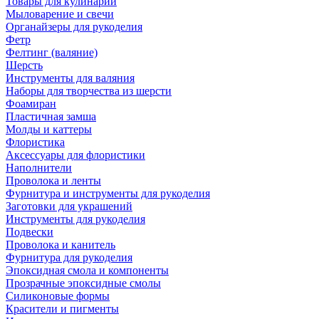
Товары для кулинарии
Мыловарение и свечи
Органайзеры для рукоделия
Фетр
Фелтинг (валяние)
Шерсть
Инструменты для валяния
Наборы для творчества из шерсти
Фоамиран
Пластичная замша
Молды и каттеры
Флористика
Аксессуары для флористики
Наполнители
Проволока и ленты
Фурнитура и инструменты для рукоделия
Заготовки для украшений
Инструменты для рукоделия
Подвески
Проволока и канитель
Фурнитура для рукоделия
Эпоксидная смола и компоненты
Прозрачные эпоксидные смолы
Силиконовые формы
Красители и пигменты