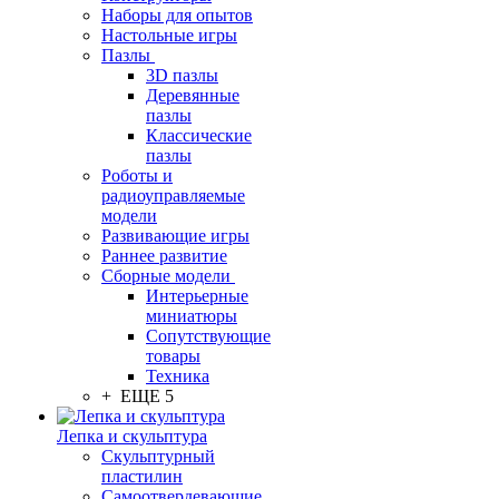
Наборы для опытов
Настольные игры
Пазлы
3D пазлы
Деревянные
пазлы
Классические
пазлы
Роботы и
радиоуправляемые
модели
Развивающие игры
Раннее развитие
Сборные модели
Интерьерные
миниатюры
Сопутствующие
товары
Техника
+ ЕЩЕ 5
Лепка и скульптура
Скульптурный
пластилин
Самоотвердевающие