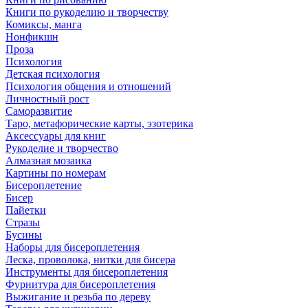
Книги по рукоделию и творчеству
Комиксы, манга
Нонфикшн
Проза
Психология
Детская психология
Психология общения и отношений
Личностный рост
Саморазвитие
Таро, метафорические карты, эзотерика
Аксессуары для книг
Рукоделие и творчество
Алмазная мозаика
Картины по номерам
Бисероплетение
Бисер
Пайетки
Стразы
Бусины
Наборы для бисероплетения
Леска, проволока, нитки для бисера
Инструменты для бисероплетения
Фурнитура для бисероплетения
Выжигание и резьба по дереву