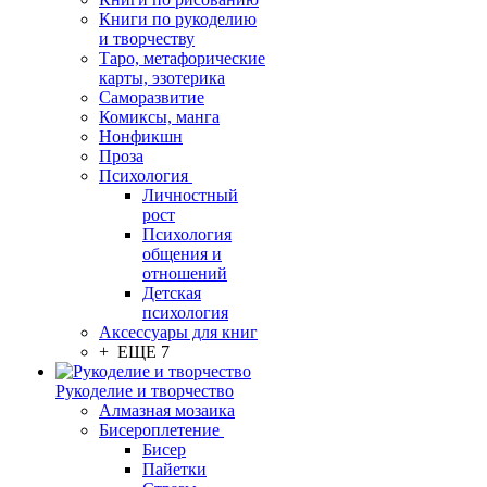
Книги по рукоделию
и творчеству
Таро, метафорические
карты, эзотерика
Саморазвитие
Комиксы, манга
Нонфикшн
Проза
Психология
Личностный
рост
Психология
общения и
отношений
Детская
психология
Аксессуары для книг
+ ЕЩЕ 7
Рукоделие и творчество
Алмазная мозаика
Бисероплетение
Бисер
Пайетки