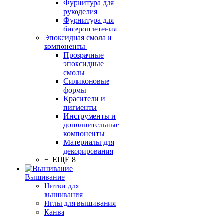
Фурнитура для
рукоделия
Фурнитура для
бисероплетения
Эпоксидная смола и
компоненты
Прозрачные
эпоксидные
смолы
Силиконовые
формы
Красители и
пигменты
Инструменты и
дополнительные
компоненты
Материалы для
декорирования
+ ЕЩЕ 8
Вышивание
Нитки для
вышивания
Иглы для вышивания
Канва