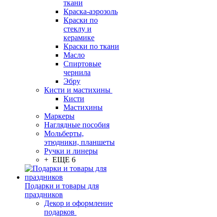
ткани
Краска-аэрозоль
Краски по
стеклу и
керамике
Краски по ткани
Масло
Спиртовые
чернила
Эбру
Кисти и мастихины
Кисти
Мастихины
Маркеры
Наглядные пособия
Мольберты,
этюдники, планшеты
Ручки и линеры
+ ЕЩЕ 6
Подарки и товары для
праздников
Декор и оформление
подарков