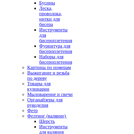
Бусины
Леска,
проволока,
нитки для
бисера
Инструменты
для
бисероплетения
Фурнитура для
бисероплетения
Наборы для
бисероплетения
Картины по номерам
Выжигание и резьба
по дереву
Товары для
кулинарии
Мыловарение и свечи
Органайзеры для
рукоделия
Фетр
Фелтинг (валяние)
Шерсть
Инструменты
для валяния