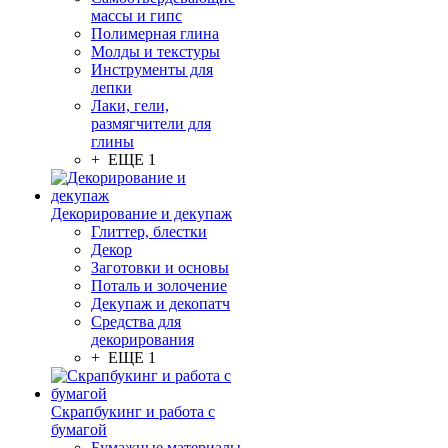
массы и гипс
Полимерная глина
Молды и текстуры
Инструменты для
лепки
Лаки, гели,
размягчители для
глины
+ ЕЩЕ 1
Декорирование и декупаж
Глиттер, блестки
Декор
Заготовки и основы
Поталь и золочение
Декупаж и декопатч
Средства для
декорирования
+ ЕЩЕ 1
Скрапбукинг и работа с
бумагой
Бумажные материалы