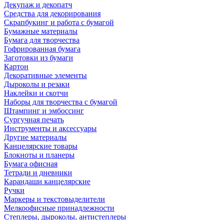
Декупаж и декопатч
Средства для декорирования
Скрапбукинг и работа с бумагой
Бумажные материалы
Бумага для творчества
Гофрированная бумага
Заготовки из бумаги
Картон
Декоративные элементы
Дыроколы и резаки
Наклейки и скотчи
Наборы для творчества с бумагой
Штампинг и эмбоссинг
Сургучная печать
Инструменты и аксессуары
Другие материалы
Канцелярские товары
Блокноты и планеры
Бумага офисная
Тетради и дневники
Карандаши канцелярские
Ручки
Маркеры и текстовыделители
Мелкоофисные принадлежности
Степлеры, дыроколы, антистеплеры