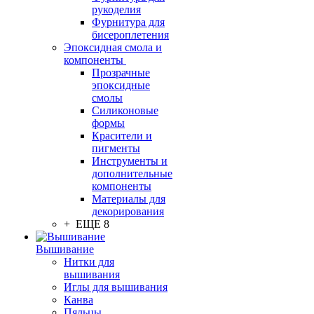
рукоделия
Фурнитура для
бисероплетения
Эпоксидная смола и
компоненты
Прозрачные
эпоксидные
смолы
Силиконовые
формы
Красители и
пигменты
Инструменты и
дополнительные
компоненты
Материалы для
декорирования
+ ЕЩЕ 8
Вышивание
Нитки для
вышивания
Иглы для вышивания
Канва
Пяльцы