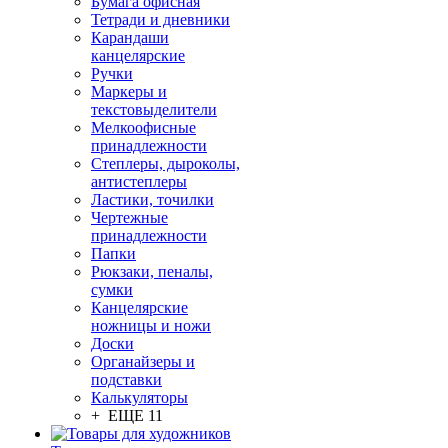
Бумага офисная
Тетради и дневники
Карандаши
канцелярские
Ручки
Маркеры и
текстовыделители
Мелкоофисные
принадлежности
Степлеры, дыроколы,
антистеплеры
Ластики, точилки
Чертежные
принадлежности
Папки
Рюкзаки, пеналы,
сумки
Канцелярские
ножницы и ножи
Доски
Органайзеры и
подставки
Калькуляторы
+ ЕЩЕ 11