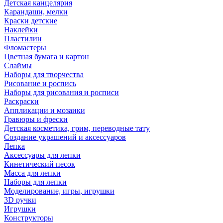
Детская канцелярия
Карандаши, мелки
Краски детские
Наклейки
Пластилин
Фломастеры
Цветная бумага и картон
Слаймы
Наборы для творчества
Рисование и роспись
Наборы для рисования и росписи
Раскраски
Аппликации и мозаики
Гравюры и фрески
Детская косметика, грим, переводные тату
Создание украшений и аксессуаров
Лепка
Аксессуары для лепки
Кинетический песок
Масса для лепки
Наборы для лепки
Моделирование, игры, игрушки
3D ручки
Игрушки
Конструкторы