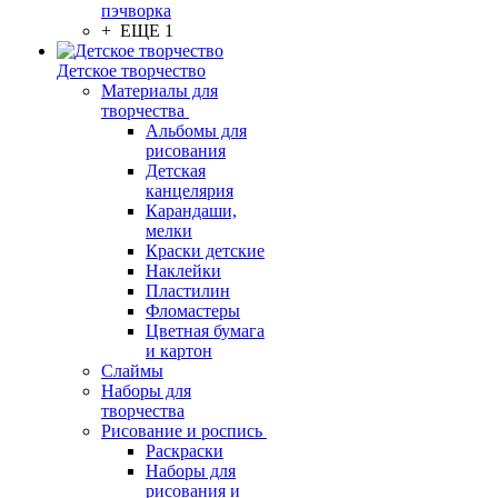
пэчворка
+ ЕЩЕ 1
Детское творчество
Материалы для
творчества
Альбомы для
рисования
Детская
канцелярия
Карандаши,
мелки
Краски детские
Наклейки
Пластилин
Фломастеры
Цветная бумага
и картон
Слаймы
Наборы для
творчества
Рисование и роспись
Раскраски
Наборы для
рисования и