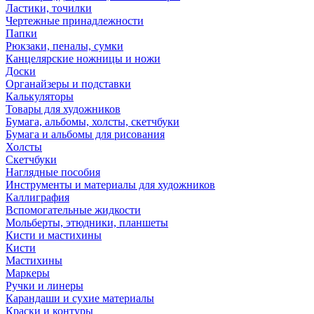
Ластики, точилки
Чертежные принадлежности
Папки
Рюкзаки, пеналы, сумки
Канцелярские ножницы и ножи
Доски
Органайзеры и подставки
Калькуляторы
Товары для художников
Бумага, альбомы, холсты, скетчбуки
Бумага и альбомы для рисования
Холсты
Скетчбуки
Наглядные пособия
Инструменты и материалы для художников
Каллиграфия
Вспомогательные жидкости
Мольберты, этюдники, планшеты
Кисти и мастихины
Кисти
Мастихины
Маркеры
Ручки и линеры
Карандаши и сухие материалы
Краски и контуры