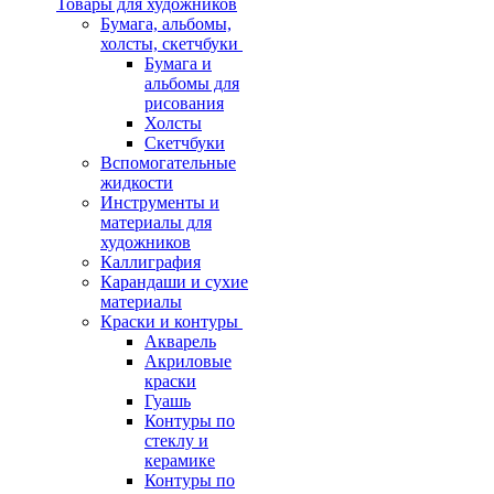
Товары для художников
Бумага, альбомы,
холсты, скетчбуки
Бумага и
альбомы для
рисования
Холсты
Скетчбуки
Вспомогательные
жидкости
Инструменты и
материалы для
художников
Каллиграфия
Карандаши и сухие
материалы
Краски и контуры
Акварель
Акриловые
краски
Гуашь
Контуры по
стеклу и
керамике
Контуры по