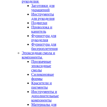
рукоделия
Заготовки для
украшений
Инструменты
для рукоделия
Подвески
Проволока и
канитель
Фурнитура для
рукоделия
Фурнитура для
бисероплетения
Эпоксидная смола и
компоненты
Прозрачные
эпоксидные
смолы
Силиконовые
формы
Красители и
пигменты
Инструменты и
дополнительные
компоненты
Материалы для