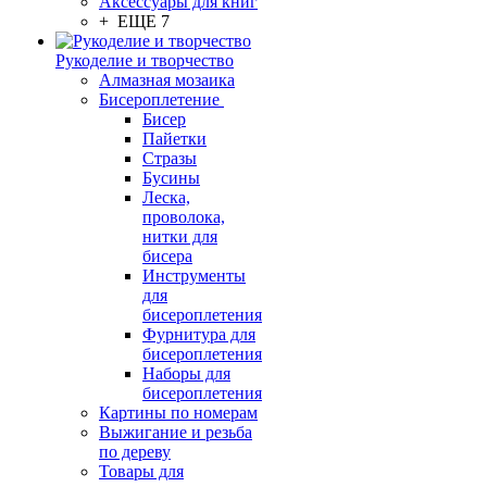
Аксессуары для книг
+ ЕЩЕ 7
Рукоделие и творчество
Алмазная мозаика
Бисероплетение
Бисер
Пайетки
Стразы
Бусины
Леска,
проволока,
нитки для
бисера
Инструменты
для
бисероплетения
Фурнитура для
бисероплетения
Наборы для
бисероплетения
Картины по номерам
Выжигание и резьба
по дереву
Товары для