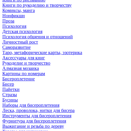
Книги по рукоделию и творчеству
Комиксы, манга
Нонфикшн
Проза
Психология
Детская психология
Психология общения и отношений
Личностный рост
Саморазвитие
Таро, метафорические карты, эзотерика
Аксессуары для книг
Рукоделие и творчество
Алмазная мозаика
Картины по номерам
Бисероплетение
Бисер
Пайетки
Стразы
Бусины
Наборы для бисероплетения
Леска, проволока, нитки для бисера
Инструменты для бисероплетения
Фурнитура для бисероплетения
Выжигание и резьба по дереву