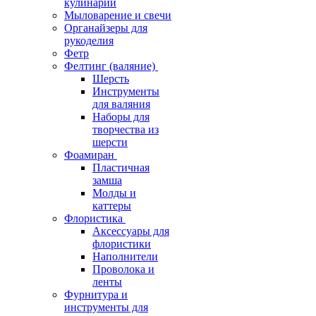
кулинарии
Мыловарение и свечи
Органайзеры для
рукоделия
Фетр
Фелтинг (валяние)
Шерсть
Инструменты
для валяния
Наборы для
творчества из
шерсти
Фоамиран
Пластичная
замша
Молды и
каттеры
Флористика
Аксессуары для
флористики
Наполнители
Проволока и
ленты
Фурнитура и
инструменты для