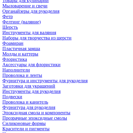
Товары для кулинарии
Мыловарение и свечи
Органайзеры для рукоделия
Фетр
Фелтинг (валяние)
Шерсть
Инструменты для валяния
Наборы для творчества из шерсти
Фоамиран
Пластичная замша
Молды и каттеры
Флористика
Аксессуары для флористики
Наполнители
Проволока и ленты
Фурнитура и инструменты для рукоделия
Заготовки для украшений
Инструменты для рукоделия
Подвески
Проволока и канитель
Фурнитура для рукоделия
Эпоксидная смола и компоненты
Прозрачные эпоксидные смолы
Силиконовые формы
Красители и пигменты