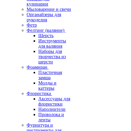
кулинарии
Мыловарение и свечи
Органайзеры для
рукоделия
Фетр
Фелтинг (валяние)
Шерсть
Инструменты
для валяния
Наборы для
творчества из
шерсти
Фоамиран
Пластичная
замша
Молды и
каттеры
Флористика
Аксессуары для
флористики
Наполнители
Проволока и
ленты
Фурнитура и
инструменты для