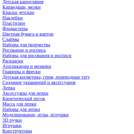
Детская канцелярия
Карандаши, мелки
Краски детские
Наклейки
Пластилин
Фломастеры
Цветная бумага и картон
Слаймы
Наборы для творчества
Рисование и роспись
Наборы для рисования и росписи
Раскраски
Аппликации и мозаики
Гравюры и фрески
Детская косметика, грим, переводные тату
Создание украшений и аксессуаров
Лепка
Аксессуары для лепки
Кинетический песок
Масса для лепки
Наборы для лепки
Моделирование, игры, игрушки
3D ручки
Игрушки
Конструкторы