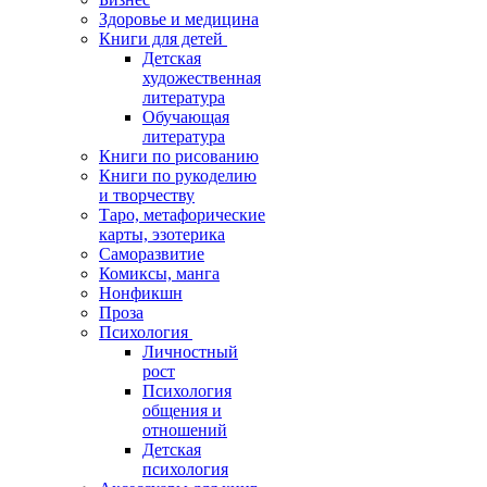
Здоровье и медицина
Книги для детей
Детская
художественная
литература
Обучающая
литература
Книги по рисованию
Книги по рукоделию
и творчеству
Таро, метафорические
карты, эзотерика
Саморазвитие
Комиксы, манга
Нонфикшн
Проза
Психология
Личностный
рост
Психология
общения и
отношений
Детская
психология