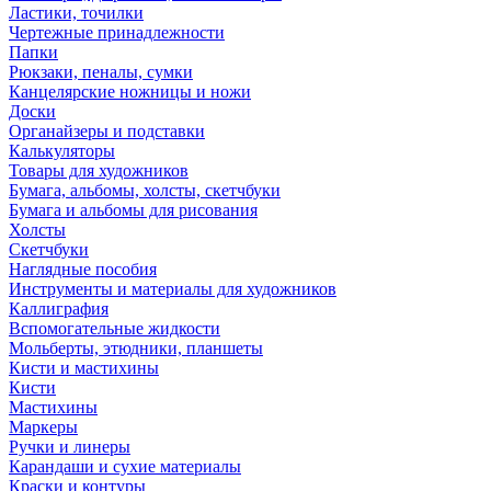
Ластики, точилки
Чертежные принадлежности
Папки
Рюкзаки, пеналы, сумки
Канцелярские ножницы и ножи
Доски
Органайзеры и подставки
Калькуляторы
Товары для художников
Бумага, альбомы, холсты, скетчбуки
Бумага и альбомы для рисования
Холсты
Скетчбуки
Наглядные пособия
Инструменты и материалы для художников
Каллиграфия
Вспомогательные жидкости
Мольберты, этюдники, планшеты
Кисти и мастихины
Кисти
Мастихины
Маркеры
Ручки и линеры
Карандаши и сухие материалы
Краски и контуры