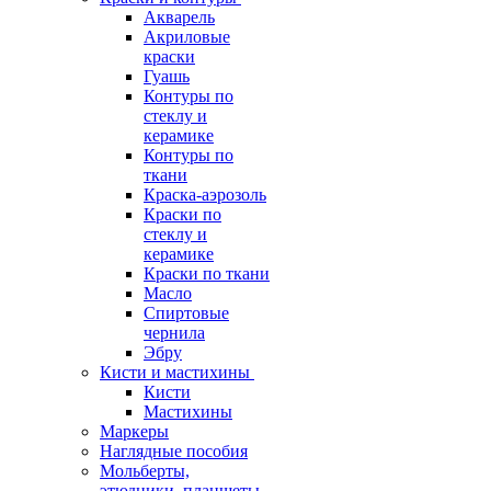
Акварель
Акриловые
краски
Гуашь
Контуры по
стеклу и
керамике
Контуры по
ткани
Краска-аэрозоль
Краски по
стеклу и
керамике
Краски по ткани
Масло
Спиртовые
чернила
Эбру
Кисти и мастихины
Кисти
Мастихины
Маркеры
Наглядные пособия
Мольберты,
этюдники, планшеты