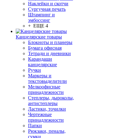
Наклейки и скотчи
Сургучная печать
Штампинг и
эмбоссинг
+ ЕЩЕ 4
Канцелярские товары
Блокноты и планеры
Бумага офисная
Тетради и дневники
Карандаши
канцелярские
Ручки
Маркеры и
текстовыделители
Мелкоофисные
принадлежности
Степлеры, дыроколы,
антистеплеры
Ластики, точилки
Чертежные
принадлежности
Папки
Рюкзаки, пеналы,
сумки