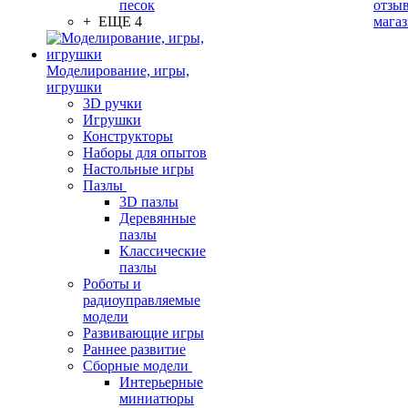
песок
отзыв
+ ЕЩЕ 4
мага
Моделирование, игры,
игрушки
3D ручки
Игрушки
Конструкторы
Наборы для опытов
Настольные игры
Пазлы
3D пазлы
Деревянные
пазлы
Классические
пазлы
Роботы и
радиоуправляемые
модели
Развивающие игры
Раннее развитие
Сборные модели
Интерьерные
миниатюры