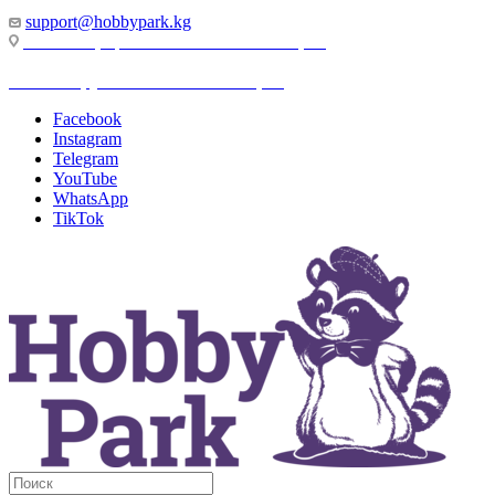
support@hobbypark.kg
г. Бишкек, пр-т. Чынгыза Айтматова, 91
г. Бишкек, ул. Якова Логвиненко, 55
Facebook
Instagram
Telegram
YouTube
WhatsApp
TikTok