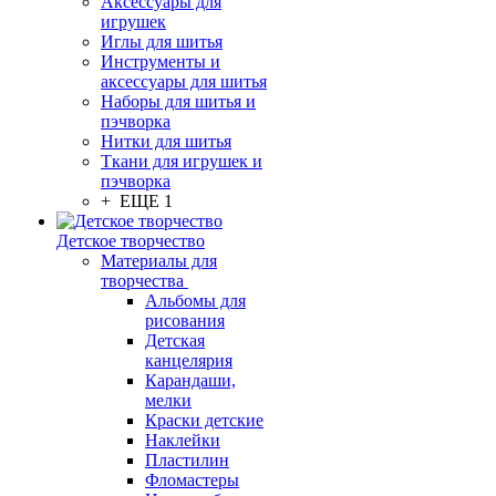
Аксессуары для
игрушек
Иглы для шитья
Инструменты и
аксессуары для шитья
Наборы для шитья и
пэчворка
Нитки для шитья
Ткани для игрушек и
пэчворка
+ ЕЩЕ 1
Детское творчество
Материалы для
творчества
Альбомы для
рисования
Детская
канцелярия
Карандаши,
мелки
Краски детские
Наклейки
Пластилин
Фломастеры