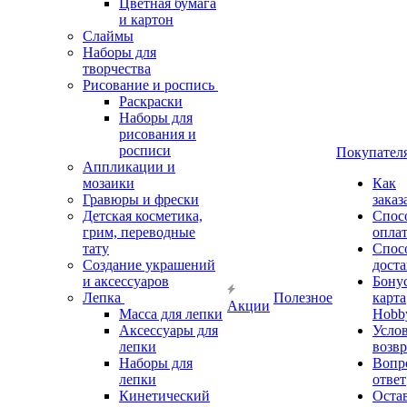
Цветная бумага
и картон
Слаймы
Наборы для
творчества
Рисование и роспись
Раскраски
Наборы для
рисования и
росписи
Покупател
Аппликации и
мозаики
Как
Гравюры и фрески
заказ
Детская косметика,
Спос
грим, переводные
опла
тату
Спос
Создание украшений
дост
и аксессуаров
Бону
Лепка
Полезное
карта
Акции
Масса для лепки
Hobb
Аксессуары для
Усло
лепки
возвр
Наборы для
Вопр
лепки
ответ
Кинетический
Оста