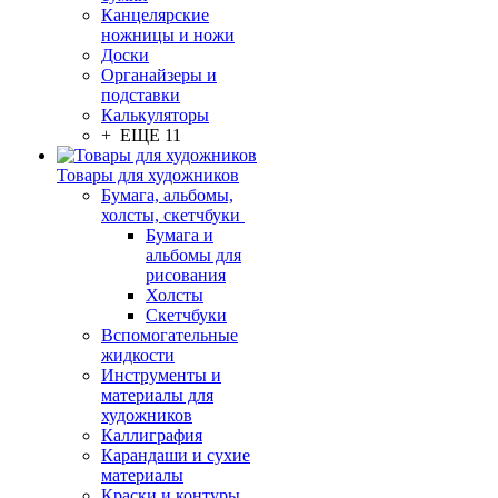
Канцелярские
ножницы и ножи
Доски
Органайзеры и
подставки
Калькуляторы
+ ЕЩЕ 11
Товары для художников
Бумага, альбомы,
холсты, скетчбуки
Бумага и
альбомы для
рисования
Холсты
Скетчбуки
Вспомогательные
жидкости
Инструменты и
материалы для
художников
Каллиграфия
Карандаши и сухие
материалы
Краски и контуры