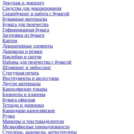
Декупаж и декопатч
Средства для декорирования
Скрапбукинг и работа с бумагой
Бумажные материалы
Бумага для творчества
Гофрированная бумага
Заготовки из бумаги
Картон
Декоративные элементы
Дыроколы и резаки
Наклейки и скотчи
Наборы для творчества с бумагой
Штампинг и эмбоссинг
Сургучная печать
Инструменты и аксессуары
Другие материалы
Канцелярские товары
Блокноты и планеры
Бумага офисная
Тетради и дневники
Карандаши канцелярские
Ручки
Маркеры и текстовыделители
Мелкоофисные принадлежности
Степлеры, дыроколы, антистеплеры