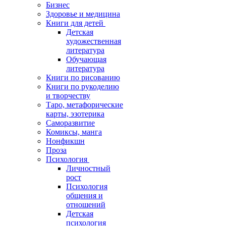
Бизнес
Здоровье и медицина
Книги для детей
Детская
художественная
литература
Обучающая
литература
Книги по рисованию
Книги по рукоделию
и творчеству
Таро, метафорические
карты, эзотерика
Саморазвитие
Комиксы, манга
Нонфикшн
Проза
Психология
Личностный
рост
Психология
общения и
отношений
Детская
психология