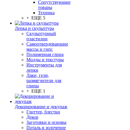
Сопутствующие
товары
Техника
+ ЕЩЕ 5
Лепка и скульптура
Скульптурный
пластилин
Самоотвердевающие
массы и гипс
Полимерная глина
Молды и текстуры
Инструменты для
лепки
Лаки, гели,
размягчители для
глины
+ ЕЩЕ 1
Декорирование и декупаж
Глиттер, блестки
Декор
Заготовки и основы
Поталь и золочение