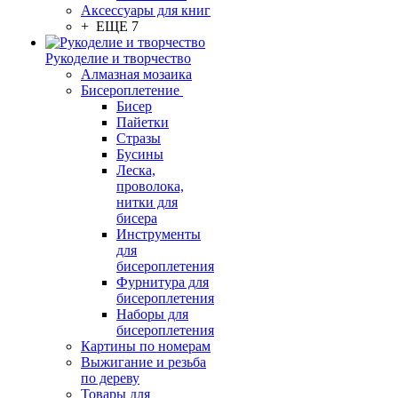
Аксессуары для книг
+ ЕЩЕ 7
Рукоделие и творчество
Алмазная мозаика
Бисероплетение
Бисер
Пайетки
Стразы
Бусины
Леска,
проволока,
нитки для
бисера
Инструменты
для
бисероплетения
Фурнитура для
бисероплетения
Наборы для
бисероплетения
Картины по номерам
Выжигание и резьба
по дереву
Товары для