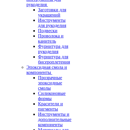
рукоделия
Заготовки для
украшений
Инструменты
для рукоделия
Подвески
Проволока и
канитель
Фурнитура для
рукоделия
Фурнитура для
бисероплетения
Эпоксидная смола и
компоненты
Прозрачные
эпоксидные
смолы
Силиконовые
формы
Красители и
пигменты
Инструменты и
дополнительные
компоненты
Материалы для