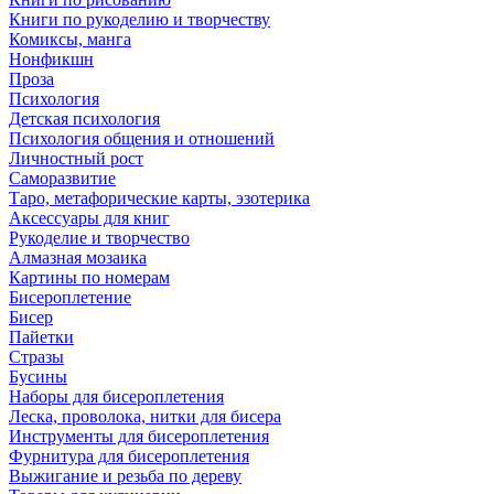
Книги по рукоделию и творчеству
Комиксы, манга
Нонфикшн
Проза
Психология
Детская психология
Психология общения и отношений
Личностный рост
Саморазвитие
Таро, метафорические карты, эзотерика
Аксессуары для книг
Рукоделие и творчество
Алмазная мозаика
Картины по номерам
Бисероплетение
Бисер
Пайетки
Стразы
Бусины
Наборы для бисероплетения
Леска, проволока, нитки для бисера
Инструменты для бисероплетения
Фурнитура для бисероплетения
Выжигание и резьба по дереву