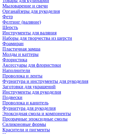
Товары для кулинарии
Мыловарение и свечи
Органайзеры для рукоделия
Фетр
Фелтинг (валяние)
Шерсть
Инструменты для валяния
Наборы для творчества из шерсти
Фоамиран
Пластичная замша
Молды и каттеры
Флористика
Аксессуары для флористики
Наполнители
Проволока и ленты
Фурнитура и инструменты для рукоделия
Заготовки для украшений
Инструменты для рукоделия
Подвески
Проволока и канитель
Фурнитура для рукоделия
Эпоксидная смола и компоненты
Прозрачные эпоксидные смолы
Силиконовые формы
Красители и пигменты