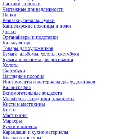
Ластики, точилки
Чертежные принадлежности
Папки
Рюкзаки, пеналы, сумки
Канцелярские ножницы и ножи
Доски
Органайзеры и подставки
Калькуляторы
Товары для художников
Бумага, альбомы, холсты, скетчбуки
Бумага и альбомы для рисования
Холсты
Скетчбуки
Наглядные пособия
Инструменты и материалы для художников
Каллиграфия
Вспомогательные жидкости
Мольберты, этюдники, планшеты
Кисти и мастихины
Кисти
Мастихины
Маркеры
Ручки и линеры
Карандаши и сухие материалы
Краски и контуры