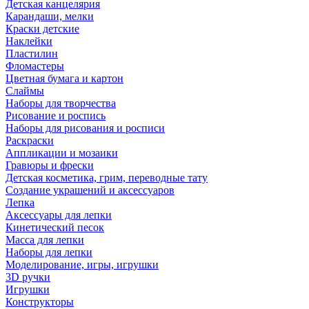
Детская канцелярия
Карандаши, мелки
Краски детские
Наклейки
Пластилин
Фломастеры
Цветная бумага и картон
Слаймы
Наборы для творчества
Рисование и роспись
Наборы для рисования и росписи
Раскраски
Аппликации и мозаики
Гравюры и фрески
Детская косметика, грим, переводные тату
Создание украшений и аксессуаров
Лепка
Аксессуары для лепки
Кинетический песок
Масса для лепки
Наборы для лепки
Моделирование, игры, игрушки
3D ручки
Игрушки
Конструкторы