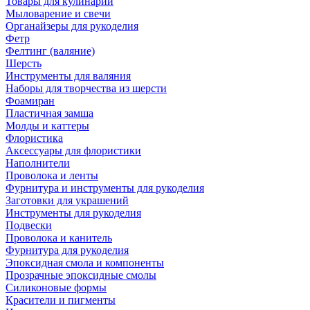
Товары для кулинарии
Мыловарение и свечи
Органайзеры для рукоделия
Фетр
Фелтинг (валяние)
Шерсть
Инструменты для валяния
Наборы для творчества из шерсти
Фоамиран
Пластичная замша
Молды и каттеры
Флористика
Аксессуары для флористики
Наполнители
Проволока и ленты
Фурнитура и инструменты для рукоделия
Заготовки для украшений
Инструменты для рукоделия
Подвески
Проволока и канитель
Фурнитура для рукоделия
Эпоксидная смола и компоненты
Прозрачные эпоксидные смолы
Силиконовые формы
Красители и пигменты