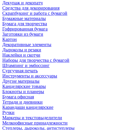
Декупаж и декопатч
Средства для декорирования
Скрапбукинг и работа с бумагой
Бумажные материалы
Бумага для творчества
Гофрированная бумага
Заготовки из бумаги
Картон
Декоративные элементы
Дыроколы и резаки
Наклейки и скотчи
Наборы для творчества с бумагой
Штампинг и эмбоссинг
Сургучная печать
Инструменты и аксессуары
Другие материалы
Канцелярские товары
Блокноты и планеры
Бумага офисная
Тетради и дневники
Карандаши канцелярские
Ручки
Маркеры и текстовыделители
Мелкоофисные принадлежности
Степлеры, дыроколы, антистеплеры