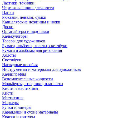
Ластики, точилки
Чертежные принадлежности
Папки
Рюкзаки, пеналы, сумки
Канцелярские ножницы и ножи
Доски
Органайзеры и подставки
Калькуляторы
Товары для художников
Бумага, альбомы, холсты, скетчбуки
Бумага и альбомы для рисования
Холсты
Скетчбуки
Наглядные пособия
Инструменты и материалы для художников
Каллиграфия
Вспомогательные жидкости
Мольберты, этюдники, планшеты
Кисти и мастихины
Кисти
Мастихины
Маркеры
Ручки и линеры
Карандаши и сухие материалы
Краски и контуры