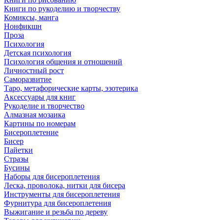
Книги по рукоделию и творчеству
Комиксы, манга
Нонфикшн
Проза
Психология
Детская психология
Психология общения и отношений
Личностный рост
Саморазвитие
Таро, метафорические карты, эзотерика
Аксессуары для книг
Рукоделие и творчество
Алмазная мозаика
Картины по номерам
Бисероплетение
Бисер
Пайетки
Стразы
Бусины
Наборы для бисероплетения
Леска, проволока, нитки для бисера
Инструменты для бисероплетения
Фурнитура для бисероплетения
Выжигание и резьба по дереву