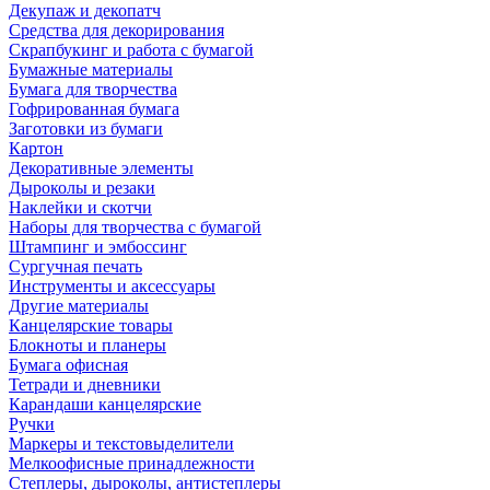
Декупаж и декопатч
Средства для декорирования
Скрапбукинг и работа с бумагой
Бумажные материалы
Бумага для творчества
Гофрированная бумага
Заготовки из бумаги
Картон
Декоративные элементы
Дыроколы и резаки
Наклейки и скотчи
Наборы для творчества с бумагой
Штампинг и эмбоссинг
Сургучная печать
Инструменты и аксессуары
Другие материалы
Канцелярские товары
Блокноты и планеры
Бумага офисная
Тетради и дневники
Карандаши канцелярские
Ручки
Маркеры и текстовыделители
Мелкоофисные принадлежности
Степлеры, дыроколы, антистеплеры