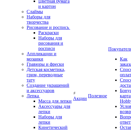
Цветная бумага
и картон
Слаймы
Наборы для
творчества
Рисование и роспись
Раскраски
Наборы для
рисования и
росписи
Покупател
Аппликации и
мозаики
Как
Гравюры и фрески
заказ
Детская косметика,
Спос
грим, переводные
опла
тату
Спос
Создание украшений
дост
и аксессуаров
Бону
Лепка
Полезное
карта
Акции
Масса для лепки
Hobb
Аксессуары для
Усло
лепки
возвр
Наборы для
Вопр
лепки
ответ
Кинетический
Оста