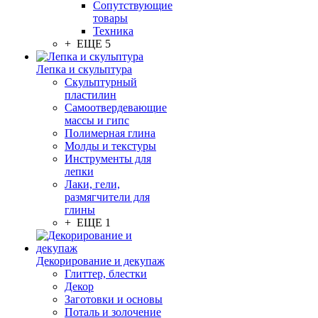
Сопутствующие
товары
Техника
+ ЕЩЕ 5
Лепка и скульптура
Скульптурный
пластилин
Самоотвердевающие
массы и гипс
Полимерная глина
Молды и текстуры
Инструменты для
лепки
Лаки, гели,
размягчители для
глины
+ ЕЩЕ 1
Декорирование и декупаж
Глиттер, блестки
Декор
Заготовки и основы
Поталь и золочение