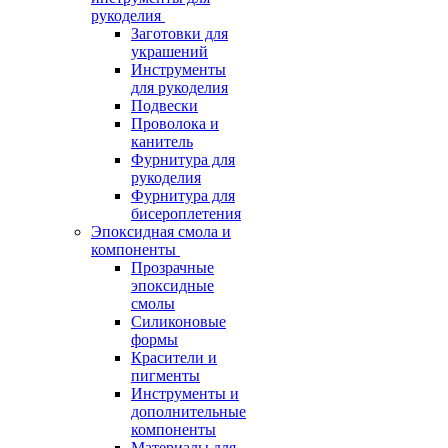
рукоделия
Заготовки для
украшений
Инструменты
для рукоделия
Подвески
Проволока и
канитель
Фурнитура для
рукоделия
Фурнитура для
бисероплетения
Эпоксидная смола и
компоненты
Прозрачные
эпоксидные
смолы
Силиконовые
формы
Красители и
пигменты
Инструменты и
дополнительные
компоненты
Материалы для