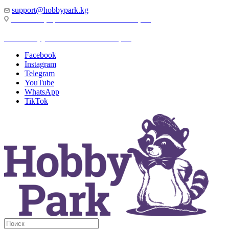
support@hobbypark.kg
г. Бишкек, пр-т. Чынгыза Айтматова, 91
г. Бишкек, ул. Якова Логвиненко, 55
Facebook
Instagram
Telegram
YouTube
WhatsApp
TikTok