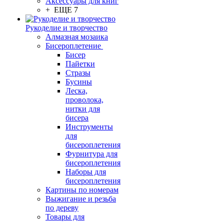
Аксессуары для книг
+ ЕЩЕ 7
Рукоделие и творчество
Алмазная мозаика
Бисероплетение
Бисер
Пайетки
Стразы
Бусины
Леска,
проволока,
нитки для
бисера
Инструменты
для
бисероплетения
Фурнитура для
бисероплетения
Наборы для
бисероплетения
Картины по номерам
Выжигание и резьба
по дереву
Товары для