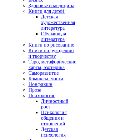
Здоровье и медицина
Книги для детей
Детская
художественная
литература
Обучающая
литература
Книги по рисованию
Книги по рукоделию
и творчеству
Таро, метафорические
карты, эзотерика
Саморазвитие
Комиксы, манга
Нонфикшн
Проза
Психология
Личностный
рост
Психология
общения и
отношений
Детская
психология