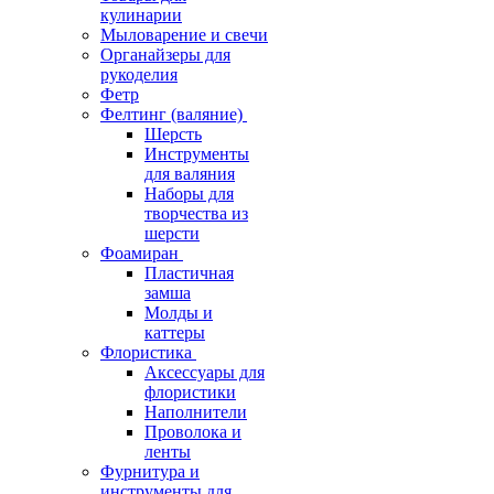
кулинарии
Мыловарение и свечи
Органайзеры для
рукоделия
Фетр
Фелтинг (валяние)
Шерсть
Инструменты
для валяния
Наборы для
творчества из
шерсти
Фоамиран
Пластичная
замша
Молды и
каттеры
Флористика
Аксессуары для
флористики
Наполнители
Проволока и
ленты
Фурнитура и
инструменты для