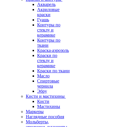
Акварель
Акриловые
краски
Гуашь
Контуры по
стеклу и
керамике
Контуры по
ткани
Краска-аэрозоль
Краски по
стеклу и
керамике
Краски по ткани
Масло
Спиртовые
чернила
Эбру
Кисти и мастихины
Кисти
Мастихины
Маркеры
Наглядные пособия
Мольберты,
этюдники, планшеты