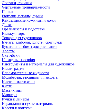
Ластики, точилки
Чертежные принадлежности
Папки
Рюкзаки, пеналы, сумки
Канцелярские ножницы и ножи
Доски
Органайзеры и подставки
Калькуляторы
Товары для художников
Бумага, альбомы, холсты, скетчбуки
Бумага и альбомы для рисования
Холсты
Скетчбуки
Наглядные пособия
Инструменты и материалы для художников
Каллиграфия
Вспомогательные жидкости
Мольберты, этюдники, планшеты
Кисти и мастихины
Кисти
Мастихины
Маркеры
Ручки и линеры
Карандаши и сухие материалы
Краски и контуры