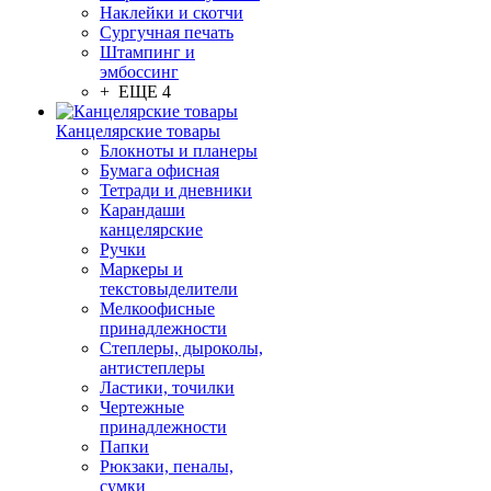
Наклейки и скотчи
Сургучная печать
Штампинг и
эмбоссинг
+ ЕЩЕ 4
Канцелярские товары
Блокноты и планеры
Бумага офисная
Тетради и дневники
Карандаши
канцелярские
Ручки
Маркеры и
текстовыделители
Мелкоофисные
принадлежности
Степлеры, дыроколы,
антистеплеры
Ластики, точилки
Чертежные
принадлежности
Папки
Рюкзаки, пеналы,
сумки