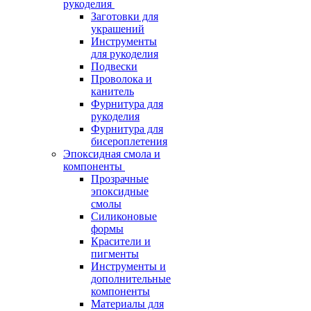
рукоделия
Заготовки для
украшений
Инструменты
для рукоделия
Подвески
Проволока и
канитель
Фурнитура для
рукоделия
Фурнитура для
бисероплетения
Эпоксидная смола и
компоненты
Прозрачные
эпоксидные
смолы
Силиконовые
формы
Красители и
пигменты
Инструменты и
дополнительные
компоненты
Материалы для