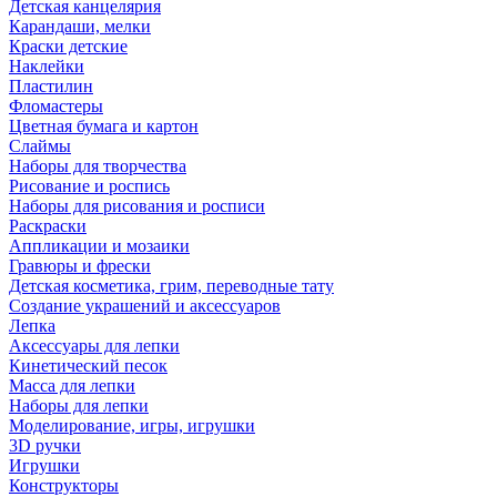
Детская канцелярия
Карандаши, мелки
Краски детские
Наклейки
Пластилин
Фломастеры
Цветная бумага и картон
Слаймы
Наборы для творчества
Рисование и роспись
Наборы для рисования и росписи
Раскраски
Аппликации и мозаики
Гравюры и фрески
Детская косметика, грим, переводные тату
Создание украшений и аксессуаров
Лепка
Аксессуары для лепки
Кинетический песок
Масса для лепки
Наборы для лепки
Моделирование, игры, игрушки
3D ручки
Игрушки
Конструкторы