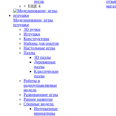
песок
отзыв
+ ЕЩЕ 4
мага
Моделирование, игры,
игрушки
3D ручки
Игрушки
Конструкторы
Наборы для опытов
Настольные игры
Пазлы
3D пазлы
Деревянные
пазлы
Классические
пазлы
Роботы и
радиоуправляемые
модели
Развивающие игры
Раннее развитие
Сборные модели
Интерьерные
миниатюры