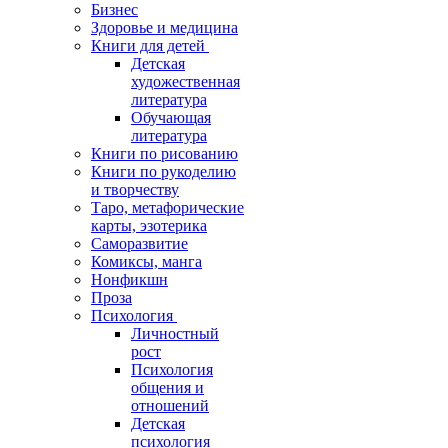
Бизнес
Здоровье и медицина
Книги для детей
Детская
художественная
литература
Обучающая
литература
Книги по рисованию
Книги по рукоделию
и творчеству
Таро, метафорические
карты, эзотерика
Саморазвитие
Комиксы, манга
Нонфикшн
Проза
Психология
Личностный
рост
Психология
общения и
отношений
Детская
психология