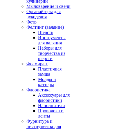
кулинарии
Мыловарение и свечи
Органайзеры для
рукоделия
Фетр
Фелтинг (валяние)
Шерсть
Инструменты
для валяния
Наборы для
творчества из
шерсти
Фоамиран
Пластичная
замша
Молды и
каттеры
Флористика
Аксессуары для
флористики
Наполнители
Проволока и
ленты
Фурнитура и
инструменты для