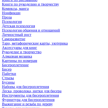
Книги по рукоделию и творчеству
Комиксы, манга
Нонфикшн
Проза
Психология
Детская психология
Психология общения и отношений
Личностный рост
Саморазвитие
Таро, метафорические карты, эзотерика
Аксессуары для книг
Рукоделие и творчество
Алмазная мозаика
Картины по номерам
Бисероплетение
Бисер
Пайетки
Стразы
Бусины
Наборы для бисероплетения
Леска, проволока, нитки для бисера
Инструменты для бисероплетения
Фурнитура для бисероплетения
Выжигание и резьба по дереву