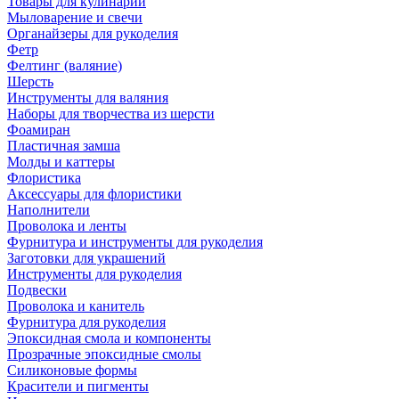
Товары для кулинарии
Мыловарение и свечи
Органайзеры для рукоделия
Фетр
Фелтинг (валяние)
Шерсть
Инструменты для валяния
Наборы для творчества из шерсти
Фоамиран
Пластичная замша
Молды и каттеры
Флористика
Аксессуары для флористики
Наполнители
Проволока и ленты
Фурнитура и инструменты для рукоделия
Заготовки для украшений
Инструменты для рукоделия
Подвески
Проволока и канитель
Фурнитура для рукоделия
Эпоксидная смола и компоненты
Прозрачные эпоксидные смолы
Силиконовые формы
Красители и пигменты