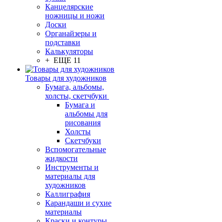
Канцелярские
ножницы и ножи
Доски
Органайзеры и
подставки
Калькуляторы
+ ЕЩЕ 11
Товары для художников
Бумага, альбомы,
холсты, скетчбуки
Бумага и
альбомы для
рисования
Холсты
Скетчбуки
Вспомогательные
жидкости
Инструменты и
материалы для
художников
Каллиграфия
Карандаши и сухие
материалы
Краски и контуры