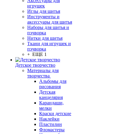
Аксессуары для
игрушек
Иглы для шитья
Инструменты и
аксессуары для шитья
Наборы для шитья и
пэчворка
Нитки для шитья
Ткани для игрушек и
пэчворка
+ ЕЩЕ 1
Детское творчество
Материалы для
творчества
Альбомы для
рисования
Детская
канцелярия
Карандаши,
мелки
Краски детские
Наклейки
Пластилин
Фломастеры