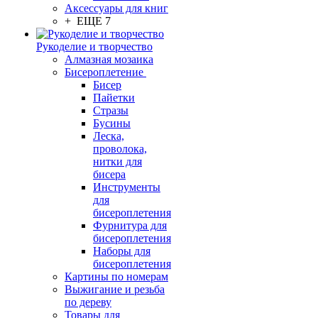
Аксессуары для книг
+ ЕЩЕ 7
Рукоделие и творчество
Алмазная мозаика
Бисероплетение
Бисер
Пайетки
Стразы
Бусины
Леска,
проволока,
нитки для
бисера
Инструменты
для
бисероплетения
Фурнитура для
бисероплетения
Наборы для
бисероплетения
Картины по номерам
Выжигание и резьба
по дереву
Товары для