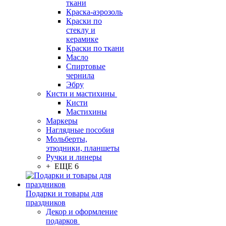
ткани
Краска-аэрозоль
Краски по
стеклу и
керамике
Краски по ткани
Масло
Спиртовые
чернила
Эбру
Кисти и мастихины
Кисти
Мастихины
Маркеры
Наглядные пособия
Мольберты,
этюдники, планшеты
Ручки и линеры
+ ЕЩЕ 6
Подарки и товары для
праздников
Декор и оформление
подарков