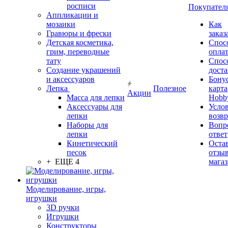
росписи
Покупател
Аппликации и
мозаики
Как
Гравюры и фрески
заказ
Детская косметика,
Спос
грим, переводные
опла
тату
Спос
Создание украшений
дост
и аксессуаров
Бону
Лепка
Полезное
карта
Акции
Масса для лепки
Hobb
Аксессуары для
Усло
лепки
возвр
Наборы для
Вопр
лепки
ответ
Кинетический
Оста
песок
отзыв
+ ЕЩЕ 4
мага
Моделирование, игры,
игрушки
3D ручки
Игрушки
Конструкторы