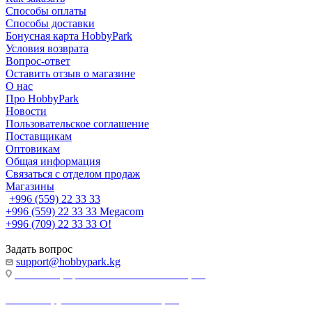
Способы оплаты
Способы доставки
Бонусная карта HobbyPark
Условия возврата
Вопрос-ответ
Оставить отзыв о магазине
О нас
Про HobbyPark
Новости
Пользовательское соглашение
Поставщикам
Оптовикам
Общая информация
Связаться с отделом продаж
Магазины
+996 (559) 22 33 33
+996 (559) 22 33 33
Megacom
+996 (709) 22 33 33
O!
Задать вопрос
support@hobbypark.kg
г. Бишкек, пр-т. Чынгыза Айтматова, 91
г. Бишкек, ул. Якова Логвиненко, 55