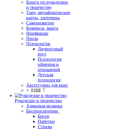
Книги по рукоделию
и творчеству
Таро, метафорические
карты, эзотерика
Саморазвитие
Комиксы, манга
Нонфикшн
Проза
Психология
Личностный
рост
Психология
общения и
отношений
Детская
психология
Аксессуары для книг
+ ЕЩЕ 7
Рукоделие и творчество
Алмазная мозаика
Бисероплетение
Бисер
Пайетки
Стразы