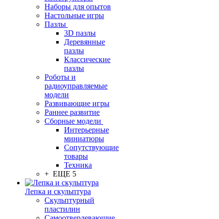
Наборы для опытов
Настольные игры
Пазлы
3D пазлы
Деревянные
пазлы
Классические
пазлы
Роботы и
радиоуправляемые
модели
Развивающие игры
Раннее развитие
Сборные модели
Интерьерные
миниатюры
Сопутствующие
товары
Техника
+ ЕЩЕ 5
Лепка и скульптура
Скульптурный
пластилин
Самоотвердевающие