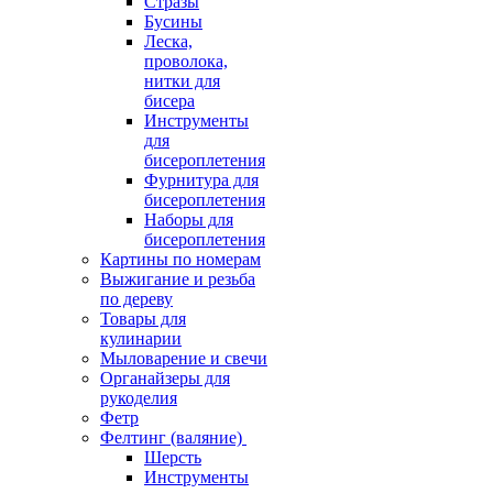
Стразы
Бусины
Леска,
проволока,
нитки для
бисера
Инструменты
для
бисероплетения
Фурнитура для
бисероплетения
Наборы для
бисероплетения
Картины по номерам
Выжигание и резьба
по дереву
Товары для
кулинарии
Мыловарение и свечи
Органайзеры для
рукоделия
Фетр
Фелтинг (валяние)
Шерсть
Инструменты