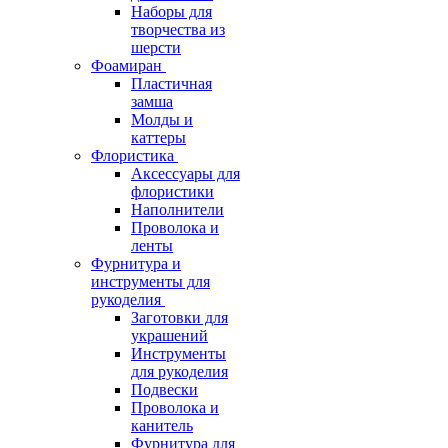
Наборы для
творчества из
шерсти
Фоамиран
Пластичная
замша
Молды и
каттеры
Флористика
Аксессуары для
флористики
Наполнители
Проволока и
ленты
Фурнитура и
инструменты для
рукоделия
Заготовки для
украшений
Инструменты
для рукоделия
Подвески
Проволока и
канитель
Фурнитура для