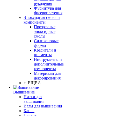
рукоделия
Фурнитура для
бисероплетения
Эпоксидная смола и
компоненты
Прозрачные
эпоксидные
смолы
Силиконовые
формы
Красители и
пигменты
Инструменты и
дополнительные
компоненты
Материалы для
декорирования
+ ЕЩЕ 8
Вышивание
Нитки для
вышивания
Иглы для вышивания
Канва
Пяльцы