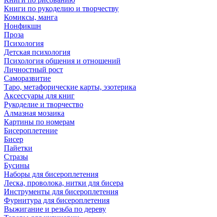
Книги по рукоделию и творчеству
Комиксы, манга
Нонфикшн
Проза
Психология
Детская психология
Психология общения и отношений
Личностный рост
Саморазвитие
Таро, метафорические карты, эзотерика
Аксессуары для книг
Рукоделие и творчество
Алмазная мозаика
Картины по номерам
Бисероплетение
Бисер
Пайетки
Стразы
Бусины
Наборы для бисероплетения
Леска, проволока, нитки для бисера
Инструменты для бисероплетения
Фурнитура для бисероплетения
Выжигание и резьба по дереву