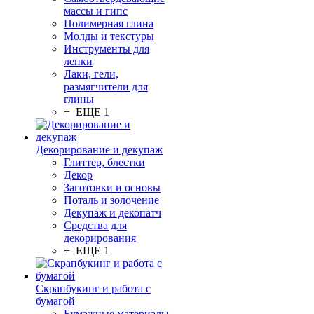
массы и гипс
Полимерная глина
Молды и текстуры
Инструменты для
лепки
Лаки, гели,
размягчители для
глины
+ ЕЩЕ 1
Декорирование и декупаж
Глиттер, блестки
Декор
Заготовки и основы
Поталь и золочение
Декупаж и декопатч
Средства для
декорирования
+ ЕЩЕ 1
Скрапбукинг и работа с
бумагой
Бумажные материалы