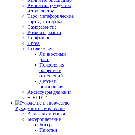
Книги по рукоделию
и творчеству
Таро, метафорические
карты, эзотерика
Саморазвитие
Комиксы, манга
Нонфикшн
Проза
Психология
Личностный
рост
Психология
общения и
отношений
Детская
психология
Аксессуары для книг
+ ЕЩЕ 7
Рукоделие и творчество
Алмазная мозаика
Бисероплетение
Бисер
Пайетки