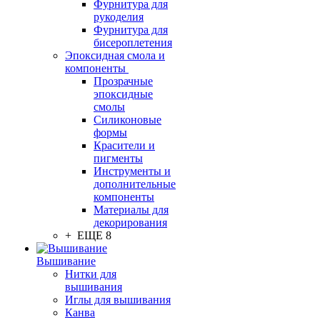
Фурнитура для
рукоделия
Фурнитура для
бисероплетения
Эпоксидная смола и
компоненты
Прозрачные
эпоксидные
смолы
Силиконовые
формы
Красители и
пигменты
Инструменты и
дополнительные
компоненты
Материалы для
декорирования
+ ЕЩЕ 8
Вышивание
Нитки для
вышивания
Иглы для вышивания
Канва