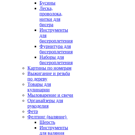
Бусины
Леска,
проволока,
нитки для
бисера
Инструменты
для
бисероплетения
Фурнитура для
бисероплетения
Наборы для
бисероплетения
Картины по номерам
Выжигание и резьба
по дереву
Товары для
кулинарии
Мыловарение и свечи
Органайзеры для
рукоделия
Фетр
Фелтинг (валяние)
Шерсть
Инструменты
для валяния