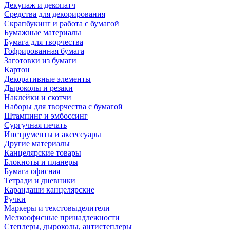
Декупаж и декопатч
Средства для декорирования
Скрапбукинг и работа с бумагой
Бумажные материалы
Бумага для творчества
Гофрированная бумага
Заготовки из бумаги
Картон
Декоративные элементы
Дыроколы и резаки
Наклейки и скотчи
Наборы для творчества с бумагой
Штампинг и эмбоссинг
Сургучная печать
Инструменты и аксессуары
Другие материалы
Канцелярские товары
Блокноты и планеры
Бумага офисная
Тетради и дневники
Карандаши канцелярские
Ручки
Маркеры и текстовыделители
Мелкоофисные принадлежности
Степлеры, дыроколы, антистеплеры