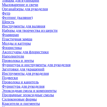
Товары для кулинарии
Мыловарение и свечи
Органайзеры для рукоделия
Фетр
Фелтинг (валяние)
Шерсть
Инструменты для валяния
Наборы для творчества из шерсти
Фоамиран
Пластичная замша
Молды и каттеры
Флористика
Аксессуары для флористики
Наполнители
Проволока и ленты
Фурнитура и инструменты для рукоделия
Заготовки для украшений
Инструменты для рукоделия
Подвески
Проволока и канитель
Фурнитура для рукоделия
Эпоксидная смола и компоненты
Прозрачные эпоксидные смолы
Силиконовые формы
Красители и пигменты