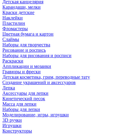
Детская канцелярия
Карандаши, мелки
Краски детские
Наклейки
Пластилин
Фломастеры
Цветная бумага и картон
Слаймы
Наборы для творчества
Рисование и роспись
Наборы для рисования и росписи
Раскраски
Аппликации и мозаики
Гравюры и фрески
Детская косметика, грим, переводные тату
Создание украшений и аксессуаров
Лепка
Аксессуары для лепки
Кинетический песок
Масса для лепки
Наборы для лепки
Моделирование, игры, игрушки
3D ручки
Игрушки
Конструкторы