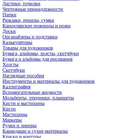
Ластики, точилки
Чертежные принадлежности
Папки
Рюкзаки, пеналы, сумки
Канцелярские ножницы и ножи
Доски
Органайзеры и подставки
Калькуляторы
Товары для художников
Бумага, альбомы, холсты, скетчбуки
Бумага и альбомы для рисования
Холсты
Скетчбуки
Наглядные пособия
Инструменты и материалы для художников
Каллиграфия
Вспомогательные жидкости
Мольберты, этюдники, планшеты
Кисти и мастихины
Кисти
Мастихины
Маркеры
Ручки и линеры
Карандаши и сухие материалы
Краски и контуры