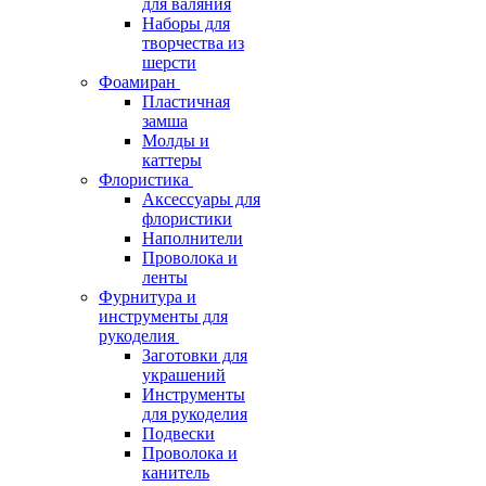
для валяния
Наборы для
творчества из
шерсти
Фоамиран
Пластичная
замша
Молды и
каттеры
Флористика
Аксессуары для
флористики
Наполнители
Проволока и
ленты
Фурнитура и
инструменты для
рукоделия
Заготовки для
украшений
Инструменты
для рукоделия
Подвески
Проволока и
канитель