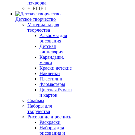
пэчворка
+ ЕЩЕ 1
Детское творчество
Материалы для
творчества
Альбомы для
рисования
Детская
канцелярия
Карандаши,
мелки
Краски детские
Наклейки
Пластилин
Фломастеры
Цветная бумага
и картон
Слаймы
Наборы для
творчества
Рисование и роспись
Раскраски
Наборы для
рисования и