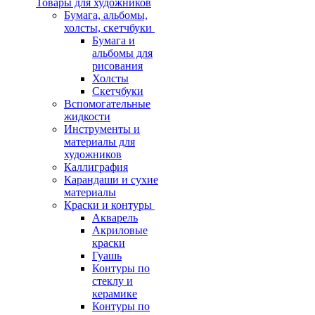
Товары для художников
Бумага, альбомы,
холсты, скетчбуки
Бумага и
альбомы для
рисования
Холсты
Скетчбуки
Вспомогательные
жидкости
Инструменты и
материалы для
художников
Каллиграфия
Карандаши и сухие
материалы
Краски и контуры
Акварель
Акриловые
краски
Гуашь
Контуры по
стеклу и
керамике
Контуры по