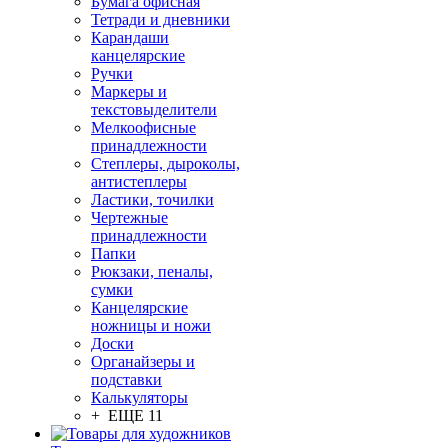
Бумага офисная
Тетради и дневники
Карандаши
канцелярские
Ручки
Маркеры и
текстовыделители
Мелкоофисные
принадлежности
Степлеры, дыроколы,
антистеплеры
Ластики, точилки
Чертежные
принадлежности
Папки
Рюкзаки, пеналы,
сумки
Канцелярские
ножницы и ножи
Доски
Органайзеры и
подставки
Калькуляторы
+ ЕЩЕ 11