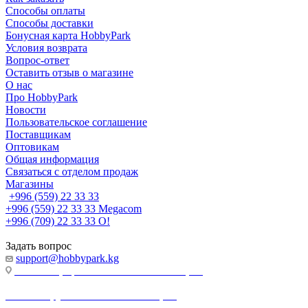
Способы оплаты
Способы доставки
Бонусная карта HobbyPark
Условия возврата
Вопрос-ответ
Оставить отзыв о магазине
О нас
Про HobbyPark
Новости
Пользовательское соглашение
Поставщикам
Оптовикам
Общая информация
Связаться с отделом продаж
Магазины
+996 (559) 22 33 33
+996 (559) 22 33 33
Megacom
+996 (709) 22 33 33
O!
Задать вопрос
support@hobbypark.kg
г. Бишкек, пр-т. Чынгыза Айтматова, 91
г. Бишкек, ул. Якова Логвиненко, 55