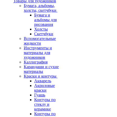
Товары для художников
Бумага, альбомы,
холсты, скетчбуки
Бумага и
альбомы для
рисования
Холсты
Скетчбуки
Вспомогательные
жидкости
Инструменты и
материалы для
художников
Каллиграфия
Карандаши и сухие
материалы
Краски и контуры
Акварель
Акриловые
краски
Гуашь
Контуры по
стеклу и
керамике
Контуры по