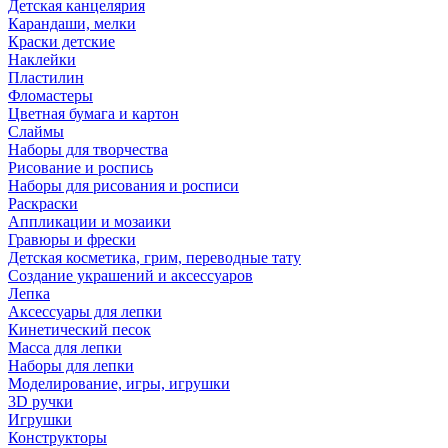
Детская канцелярия
Карандаши, мелки
Краски детские
Наклейки
Пластилин
Фломастеры
Цветная бумага и картон
Слаймы
Наборы для творчества
Рисование и роспись
Наборы для рисования и росписи
Раскраски
Аппликации и мозаики
Гравюры и фрески
Детская косметика, грим, переводные тату
Создание украшений и аксессуаров
Лепка
Аксессуары для лепки
Кинетический песок
Масса для лепки
Наборы для лепки
Моделирование, игры, игрушки
3D ручки
Игрушки
Конструкторы