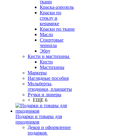
ткани
Краска-аэрозоль
Краски по
стеклу и
керамике
Краски по ткани
Масло
Спиртовые
чернила
Эбру
Кисти и мастихины
Кисти
Мастихины
Маркеры
Наглядные пособия
Мольберты,
этюдники, планшеты
Ручки и линеры
+ ЕЩЕ 6
Подарки и товары для
праздников
Декор и оформление
подарков