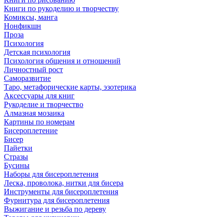
Книги по рукоделию и творчеству
Комиксы, манга
Нонфикшн
Проза
Психология
Детская психология
Психология общения и отношений
Личностный рост
Саморазвитие
Таро, метафорические карты, эзотерика
Аксессуары для книг
Рукоделие и творчество
Алмазная мозаика
Картины по номерам
Бисероплетение
Бисер
Пайетки
Стразы
Бусины
Наборы для бисероплетения
Леска, проволока, нитки для бисера
Инструменты для бисероплетения
Фурнитура для бисероплетения
Выжигание и резьба по дереву