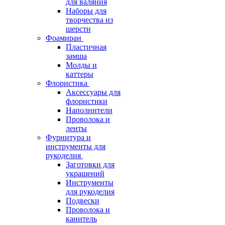
для валяния
Наборы для
творчества из
шерсти
Фоамиран
Пластичная
замша
Молды и
каттеры
Флористика
Аксессуары для
флористики
Наполнители
Проволока и
ленты
Фурнитура и
инструменты для
рукоделия
Заготовки для
украшений
Инструменты
для рукоделия
Подвески
Проволока и
канитель