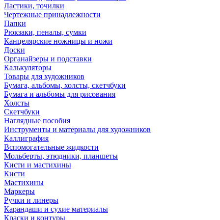
Ластики, точилки
Чертежные принадлежности
Папки
Рюкзаки, пеналы, сумки
Канцелярские ножницы и ножи
Доски
Органайзеры и подставки
Калькуляторы
Товары для художников
Бумага, альбомы, холсты, скетчбуки
Бумага и альбомы для рисования
Холсты
Скетчбуки
Наглядные пособия
Инструменты и материалы для художников
Каллиграфия
Вспомогательные жидкости
Мольберты, этюдники, планшеты
Кисти и мастихины
Кисти
Мастихины
Маркеры
Ручки и линеры
Карандаши и сухие материалы
Краски и контуры