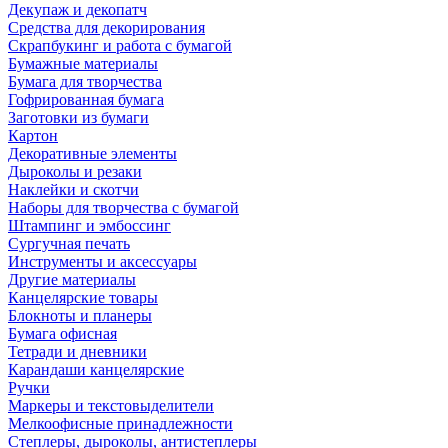
Декупаж и декопатч
Средства для декорирования
Скрапбукинг и работа с бумагой
Бумажные материалы
Бумага для творчества
Гофрированная бумага
Заготовки из бумаги
Картон
Декоративные элементы
Дыроколы и резаки
Наклейки и скотчи
Наборы для творчества с бумагой
Штампинг и эмбоссинг
Сургучная печать
Инструменты и аксессуары
Другие материалы
Канцелярские товары
Блокноты и планеры
Бумага офисная
Тетради и дневники
Карандаши канцелярские
Ручки
Маркеры и текстовыделители
Мелкоофисные принадлежности
Степлеры, дыроколы, антистеплеры