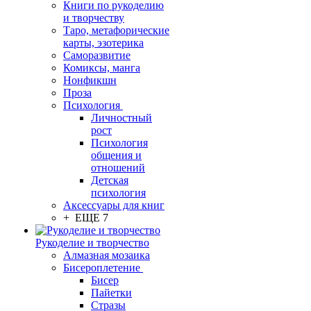
Книги по рукоделию
и творчеству
Таро, метафорические
карты, эзотерика
Саморазвитие
Комиксы, манга
Нонфикшн
Проза
Психология
Личностный
рост
Психология
общения и
отношений
Детская
психология
Аксессуары для книг
+ ЕЩЕ 7
Рукоделие и творчество
Алмазная мозаика
Бисероплетение
Бисер
Пайетки
Стразы