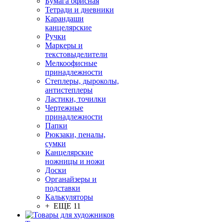
Бумага офисная
Тетради и дневники
Карандаши
канцелярские
Ручки
Маркеры и
текстовыделители
Мелкоофисные
принадлежности
Степлеры, дыроколы,
антистеплеры
Ластики, точилки
Чертежные
принадлежности
Папки
Рюкзаки, пеналы,
сумки
Канцелярские
ножницы и ножи
Доски
Органайзеры и
подставки
Калькуляторы
+ ЕЩЕ 11