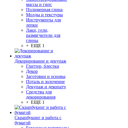
массы и гипс
Полимерная глина
Молды и текстуры
Инструменты для
лепки
Лаки, гели,
размягчители для
глины
+ ЕЩЕ 1
Декорирование и декупаж
Глиттер, блестки
Декор
Заготовки и основы
Поталь и золочение
Декупаж и декопатч
Средства для
декорирования
+ ЕЩЕ 1
Скрапбукинг и работа с
бумагой
Бумажные материалы