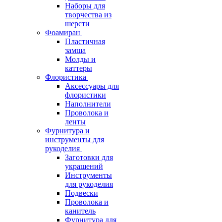
Наборы для
творчества из
шерсти
Фоамиран
Пластичная
замша
Молды и
каттеры
Флористика
Аксессуары для
флористики
Наполнители
Проволока и
ленты
Фурнитура и
инструменты для
рукоделия
Заготовки для
украшений
Инструменты
для рукоделия
Подвески
Проволока и
канитель
Фурнитура для