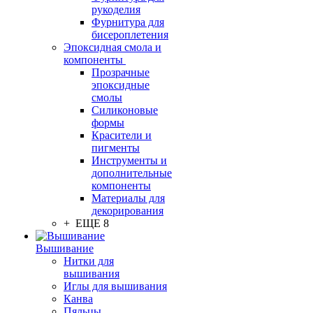
рукоделия
Фурнитура для
бисероплетения
Эпоксидная смола и
компоненты
Прозрачные
эпоксидные
смолы
Силиконовые
формы
Красители и
пигменты
Инструменты и
дополнительные
компоненты
Материалы для
декорирования
+ ЕЩЕ 8
Вышивание
Нитки для
вышивания
Иглы для вышивания
Канва
Пяльцы