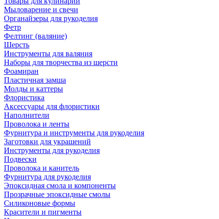
Товары для кулинарии
Мыловарение и свечи
Органайзеры для рукоделия
Фетр
Фелтинг (валяние)
Шерсть
Инструменты для валяния
Наборы для творчества из шерсти
Фоамиран
Пластичная замша
Молды и каттеры
Флористика
Аксессуары для флористики
Наполнители
Проволока и ленты
Фурнитура и инструменты для рукоделия
Заготовки для украшений
Инструменты для рукоделия
Подвески
Проволока и канитель
Фурнитура для рукоделия
Эпоксидная смола и компоненты
Прозрачные эпоксидные смолы
Силиконовые формы
Красители и пигменты