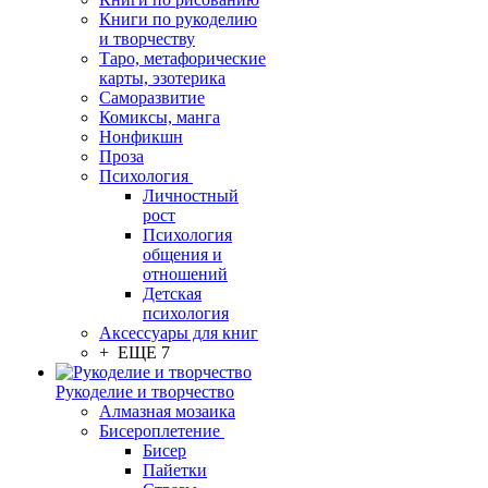
Книги по рукоделию
и творчеству
Таро, метафорические
карты, эзотерика
Саморазвитие
Комиксы, манга
Нонфикшн
Проза
Психология
Личностный
рост
Психология
общения и
отношений
Детская
психология
Аксессуары для книг
+ ЕЩЕ 7
Рукоделие и творчество
Алмазная мозаика
Бисероплетение
Бисер
Пайетки