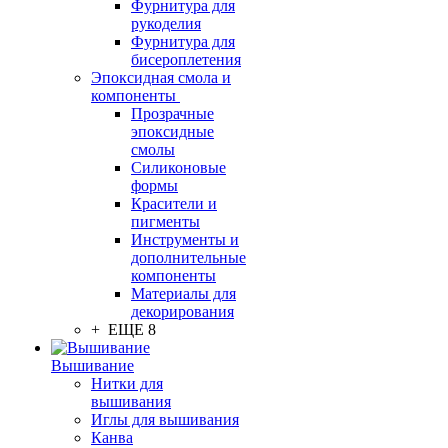
Фурнитура для
рукоделия
Фурнитура для
бисероплетения
Эпоксидная смола и
компоненты
Прозрачные
эпоксидные
смолы
Силиконовые
формы
Красители и
пигменты
Инструменты и
дополнительные
компоненты
Материалы для
декорирования
+ ЕЩЕ 8
Вышивание
Нитки для
вышивания
Иглы для вышивания
Канва