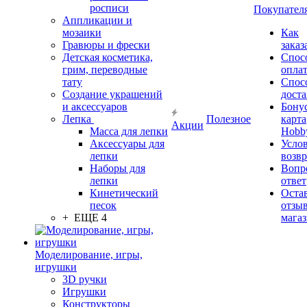
росписи
Покупател
Аппликации и
мозаики
Как
Гравюры и фрески
заказ
Детская косметика,
Спос
грим, переводные
опла
тату
Спос
Создание украшений
дост
и аксессуаров
Бону
Лепка
Полезное
карта
Акции
Масса для лепки
Hobb
Аксессуары для
Усло
лепки
возвр
Наборы для
Вопр
лепки
ответ
Кинетический
Оста
песок
отзыв
+ ЕЩЕ 4
мага
Моделирование, игры,
игрушки
3D ручки
Игрушки
Конструкторы