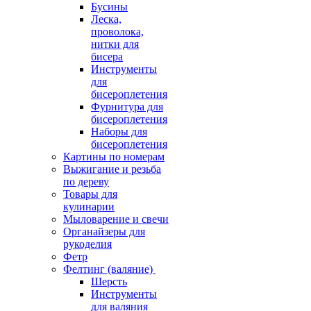
Бусины
Леска,
проволока,
нитки для
бисера
Инструменты
для
бисероплетения
Фурнитура для
бисероплетения
Наборы для
бисероплетения
Картины по номерам
Выжигание и резьба
по дереву
Товары для
кулинарии
Мыловарение и свечи
Органайзеры для
рукоделия
Фетр
Фелтинг (валяние)
Шерсть
Инструменты
для валяния