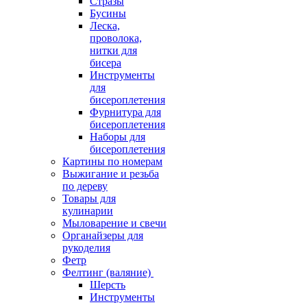
Стразы
Бусины
Леска,
проволока,
нитки для
бисера
Инструменты
для
бисероплетения
Фурнитура для
бисероплетения
Наборы для
бисероплетения
Картины по номерам
Выжигание и резьба
по дереву
Товары для
кулинарии
Мыловарение и свечи
Органайзеры для
рукоделия
Фетр
Фелтинг (валяние)
Шерсть
Инструменты