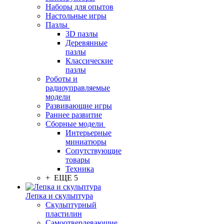
Наборы для опытов
Настольные игры
Пазлы
3D пазлы
Деревянные
пазлы
Классические
пазлы
Роботы и
радиоуправляемые
модели
Развивающие игры
Раннее развитие
Сборные модели
Интерьерные
миниатюры
Сопутствующие
товары
Техника
+ ЕЩЕ 5
Лепка и скульптура
Скульптурный
пластилин
Самоотвердевающие