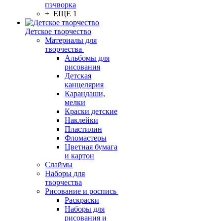
пэчворка
+ ЕЩЕ 1
Детское творчество
Материалы для
творчества
Альбомы для
рисования
Детская
канцелярия
Карандаши,
мелки
Краски детские
Наклейки
Пластилин
Фломастеры
Цветная бумага
и картон
Слаймы
Наборы для
творчества
Рисование и роспись
Раскраски
Наборы для
рисования и