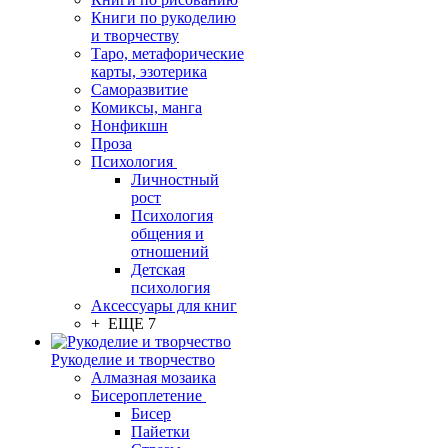
Книги по рукоделию
и творчеству
Таро, метафорические
карты, эзотерика
Саморазвитие
Комиксы, манга
Нонфикшн
Проза
Психология
Личностный
рост
Психология
общения и
отношений
Детская
психология
Аксессуары для книг
+ ЕЩЕ 7
Рукоделие и творчество
Алмазная мозаика
Бисероплетение
Бисер
Пайетки