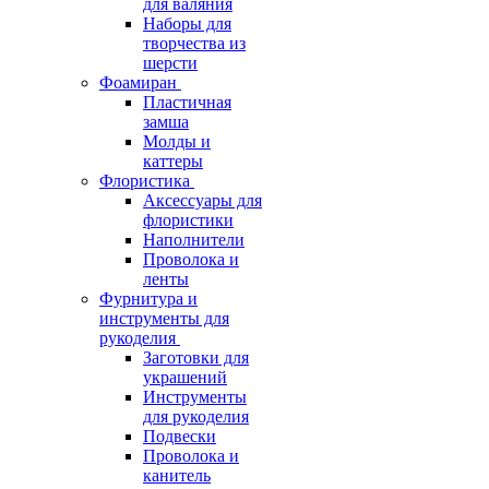
для валяния
Наборы для
творчества из
шерсти
Фоамиран
Пластичная
замша
Молды и
каттеры
Флористика
Аксессуары для
флористики
Наполнители
Проволока и
ленты
Фурнитура и
инструменты для
рукоделия
Заготовки для
украшений
Инструменты
для рукоделия
Подвески
Проволока и
канитель