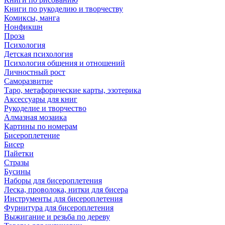
Книги по рукоделию и творчеству
Комиксы, манга
Нонфикшн
Проза
Психология
Детская психология
Психология общения и отношений
Личностный рост
Саморазвитие
Таро, метафорические карты, эзотерика
Аксессуары для книг
Рукоделие и творчество
Алмазная мозаика
Картины по номерам
Бисероплетение
Бисер
Пайетки
Стразы
Бусины
Наборы для бисероплетения
Леска, проволока, нитки для бисера
Инструменты для бисероплетения
Фурнитура для бисероплетения
Выжигание и резьба по дереву