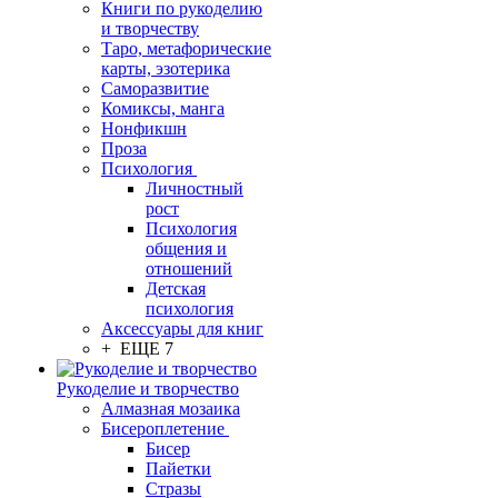
Книги по рукоделию
и творчеству
Таро, метафорические
карты, эзотерика
Саморазвитие
Комиксы, манга
Нонфикшн
Проза
Психология
Личностный
рост
Психология
общения и
отношений
Детская
психология
Аксессуары для книг
+ ЕЩЕ 7
Рукоделие и творчество
Алмазная мозаика
Бисероплетение
Бисер
Пайетки
Стразы