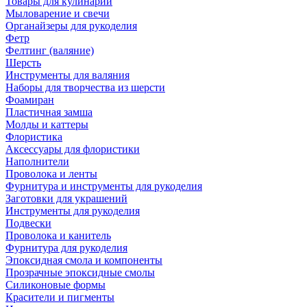
Товары для кулинарии
Мыловарение и свечи
Органайзеры для рукоделия
Фетр
Фелтинг (валяние)
Шерсть
Инструменты для валяния
Наборы для творчества из шерсти
Фоамиран
Пластичная замша
Молды и каттеры
Флористика
Аксессуары для флористики
Наполнители
Проволока и ленты
Фурнитура и инструменты для рукоделия
Заготовки для украшений
Инструменты для рукоделия
Подвески
Проволока и канитель
Фурнитура для рукоделия
Эпоксидная смола и компоненты
Прозрачные эпоксидные смолы
Силиконовые формы
Красители и пигменты