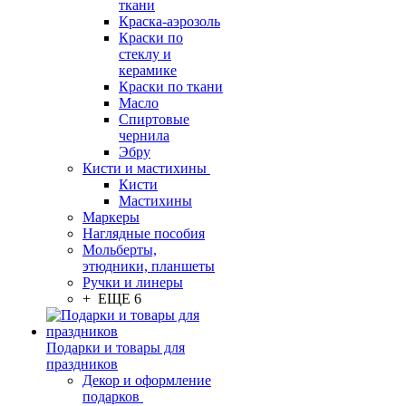
ткани
Краска-аэрозоль
Краски по
стеклу и
керамике
Краски по ткани
Масло
Спиртовые
чернила
Эбру
Кисти и мастихины
Кисти
Мастихины
Маркеры
Наглядные пособия
Мольберты,
этюдники, планшеты
Ручки и линеры
+ ЕЩЕ 6
Подарки и товары для
праздников
Декор и оформление
подарков