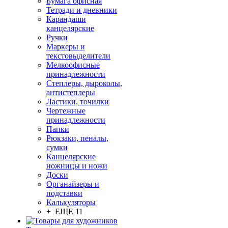
Бумага офисная
Тетради и дневники
Карандаши
канцелярские
Ручки
Маркеры и
текстовыделители
Мелкоофисные
принадлежности
Степлеры, дыроколы,
антистеплеры
Ластики, точилки
Чертежные
принадлежности
Папки
Рюкзаки, пеналы,
сумки
Канцелярские
ножницы и ножи
Доски
Органайзеры и
подставки
Калькуляторы
+ ЕЩЕ 11