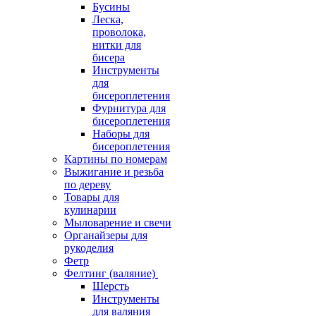
Бусины
Леска,
проволока,
нитки для
бисера
Инструменты
для
бисероплетения
Фурнитура для
бисероплетения
Наборы для
бисероплетения
Картины по номерам
Выжигание и резьба
по дереву
Товары для
кулинарии
Мыловарение и свечи
Органайзеры для
рукоделия
Фетр
Фелтинг (валяние)
Шерсть
Инструменты
для валяния