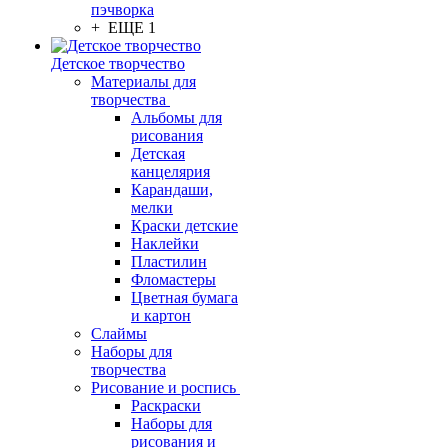
пэчворка
+ ЕЩЕ 1
Детское творчество
Материалы для
творчества
Альбомы для
рисования
Детская
канцелярия
Карандаши,
мелки
Краски детские
Наклейки
Пластилин
Фломастеры
Цветная бумага
и картон
Слаймы
Наборы для
творчества
Рисование и роспись
Раскраски
Наборы для
рисования и