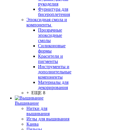
рукоделия
Фурнитура для
бисероплетения
Эпоксидная смола и
компоненты
Прозрачные
эпоксидные
смолы
Силиконовые
формы
Красители и
пигменты
Инструменты и
дополнительные
компоненты
Материалы для
декорирования
+ ЕЩЕ 8
Вышивание
Нитки для
вышивания
Иглы для вышивания
Канва
Пяльцы