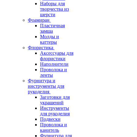
Наборы для
творчества из
шерсти
Фоамиран
Пластичная
замша
Молды и
каттеры
Флористика
Аксессуары для
флористики
Наполнители
Проволока и
ленты
Фурнитура и
инструменты для
рукоделия
Заготовки для
украшений
Инструменты
для рукоделия
Подвески
Проволока и
канитель
Фурнитура для