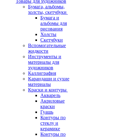
Товары для художников
Бумага, альбомы,
холсты, скетчбуки
Бумага и
альбомы для
рисования
Холсты
Скетчбуки
Вспомогательные
жидкости
Инструменты и
материалы для
художников
Каллиграфия
Карандаши и сухие
материалы
Краски и контуры
Акварель
Акриловые
краски
Гуашь
Контуры по
стеклу и
керамике
Контуры по