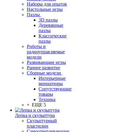
Наборы для опытов
Настольные игры
Пазлы
3D пазлы
Деревянные
пазлы
Классические
пазлы
Роботы и
радиоуправляемые
модели
Развивающие игры
Раннее развитие
Сборные модели
Интерьерные
миниатюры
Сопутствующие
товары
Техника
+ ЕЩЕ 5
Лепка и скульптура
Скульптурный
пластилин
Самоотвердевающие