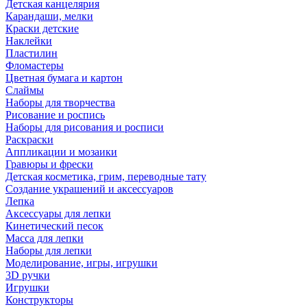
Детская канцелярия
Карандаши, мелки
Краски детские
Наклейки
Пластилин
Фломастеры
Цветная бумага и картон
Слаймы
Наборы для творчества
Рисование и роспись
Наборы для рисования и росписи
Раскраски
Аппликации и мозаики
Гравюры и фрески
Детская косметика, грим, переводные тату
Создание украшений и аксессуаров
Лепка
Аксессуары для лепки
Кинетический песок
Масса для лепки
Наборы для лепки
Моделирование, игры, игрушки
3D ручки
Игрушки
Конструкторы