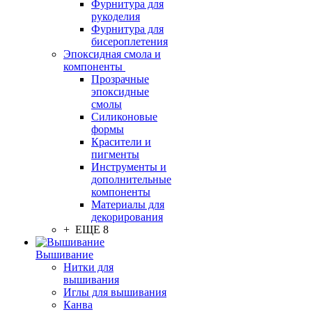
Фурнитура для
рукоделия
Фурнитура для
бисероплетения
Эпоксидная смола и
компоненты
Прозрачные
эпоксидные
смолы
Силиконовые
формы
Красители и
пигменты
Инструменты и
дополнительные
компоненты
Материалы для
декорирования
+ ЕЩЕ 8
Вышивание
Нитки для
вышивания
Иглы для вышивания
Канва