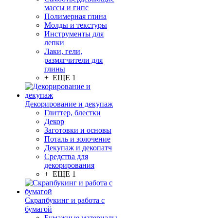
массы и гипс
Полимерная глина
Молды и текстуры
Инструменты для
лепки
Лаки, гели,
размягчители для
глины
+ ЕЩЕ 1
Декорирование и декупаж
Глиттер, блестки
Декор
Заготовки и основы
Поталь и золочение
Декупаж и декопатч
Средства для
декорирования
+ ЕЩЕ 1
Скрапбукинг и работа с
бумагой
Бумажные материалы