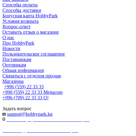
Способы оплаты
Способы доставки
Бонусная карта HobbyPark
Условия возврата
Вопрос-ответ
Оставить отзыв о магазине
О нас
Про HobbyPark
Новости
Пользовательское соглашение
Поставщикам
Оптовикам
Общая информация
Связаться с отделом продаж
Магазины
+996 (559) 22 33 33
+996 (559) 22 33 33
Megacom
+996 (709) 22 33 33
O!
Задать вопрос
support@hobbypark.kg
г. Бишкек, пр-т. Чынгыза Айтматова, 91
г. Бишкек, ул. Якова Логвиненко, 55