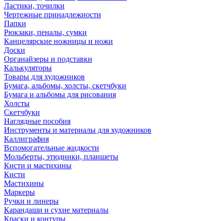
Ластики, точилки
Чертежные принадлежности
Папки
Рюкзаки, пеналы, сумки
Канцелярские ножницы и ножи
Доски
Органайзеры и подставки
Калькуляторы
Товары для художников
Бумага, альбомы, холсты, скетчбуки
Бумага и альбомы для рисования
Холсты
Скетчбуки
Наглядные пособия
Инструменты и материалы для художников
Каллиграфия
Вспомогательные жидкости
Мольберты, этюдники, планшеты
Кисти и мастихины
Кисти
Мастихины
Маркеры
Ручки и линеры
Карандаши и сухие материалы
Краски и контуры