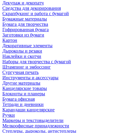
Декупаж и декопатч
Средства для декорирования
Скрапбукинг и работа с бумагой
Бумажные материалы
Бумага для творчества
Гофрированная бумага
Заготовки из бумаги
Картон
Декоративные элементы
Дыроколы и резаки
Наклейки и скотчи
Наборы для творчества с бумагой
Штампинг и эмбоссинг
Сургучная печать
Инструменты и аксессуары
Другие материалы
Канцелярские товары
Блокноты и планеры
Бумага офисная
Тетради и дневники
Карандаши канцелярские
Ручки
Маркеры и текстовыделители
Мелкоофисные принадлежности
Степлеры, дыроколы, антистеплеры