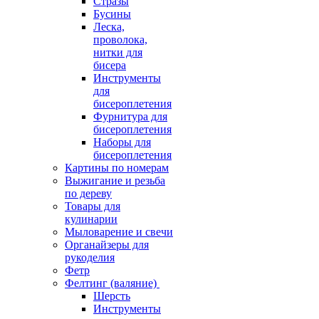
Стразы
Бусины
Леска,
проволока,
нитки для
бисера
Инструменты
для
бисероплетения
Фурнитура для
бисероплетения
Наборы для
бисероплетения
Картины по номерам
Выжигание и резьба
по дереву
Товары для
кулинарии
Мыловарение и свечи
Органайзеры для
рукоделия
Фетр
Фелтинг (валяние)
Шерсть
Инструменты