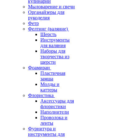
кулинарии
Мыловарение и свечи
Органайзеры для
рукоделия
Фетр
Фелтинг (валяние)
Шерсть
Инструменты
для валяния
Наборы для
творчества из
шерсти
Фоамиран
Пластичная
замша
Молды и
каттеры
Флористика
Аксессуары для
флористики
Наполнители
Проволока и
ленты
Фурнитура и
инструменты для