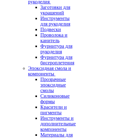
рукоделия
Заготовки для
украшений
Инструменты
для рукоделия
Подвески
Проволока и
канитель
Фурнитура для
рукоделия
Фурнитура для
бисероплетения
Эпоксидная смола и
компоненты
Прозрачные
эпоксидные
смолы
Силиконовые
формы
Красители и
пигменты
Инструменты и
дополнительные
компоненты
Материалы для