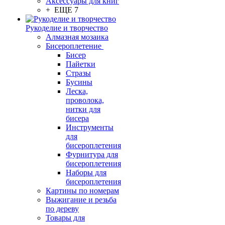
Аксессуары для книг
+ ЕЩЕ 7
Рукоделие и творчество
Алмазная мозаика
Бисероплетение
Бисер
Пайетки
Стразы
Бусины
Леска,
проволока,
нитки для
бисера
Инструменты
для
бисероплетения
Фурнитура для
бисероплетения
Наборы для
бисероплетения
Картины по номерам
Выжигание и резьба
по дереву
Товары для