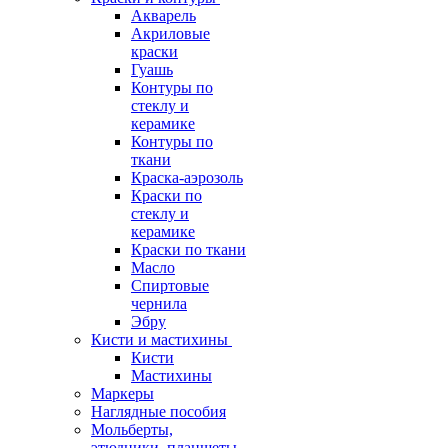
Акварель
Акриловые
краски
Гуашь
Контуры по
стеклу и
керамике
Контуры по
ткани
Краска-аэрозоль
Краски по
стеклу и
керамике
Краски по ткани
Масло
Спиртовые
чернила
Эбру
Кисти и мастихины
Кисти
Мастихины
Маркеры
Наглядные пособия
Мольберты,
этюдники, планшеты