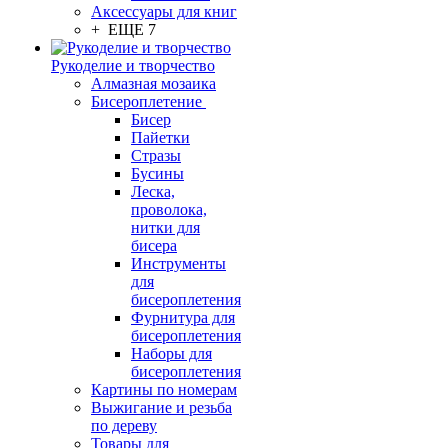
Аксессуары для книг
+ ЕЩЕ 7
Рукоделие и творчество
Алмазная мозаика
Бисероплетение
Бисер
Пайетки
Стразы
Бусины
Леска,
проволока,
нитки для
бисера
Инструменты
для
бисероплетения
Фурнитура для
бисероплетения
Наборы для
бисероплетения
Картины по номерам
Выжигание и резьба
по дереву
Товары для