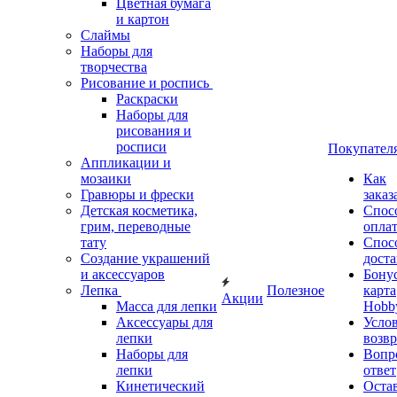
Цветная бумага
и картон
Слаймы
Наборы для
творчества
Рисование и роспись
Раскраски
Наборы для
рисования и
росписи
Покупател
Аппликации и
мозаики
Как
Гравюры и фрески
заказ
Детская косметика,
Спос
грим, переводные
опла
тату
Спос
Создание украшений
дост
и аксессуаров
Бону
Лепка
Полезное
карта
Акции
Масса для лепки
Hobb
Аксессуары для
Усло
лепки
возвр
Наборы для
Вопр
лепки
ответ
Кинетический
Оста