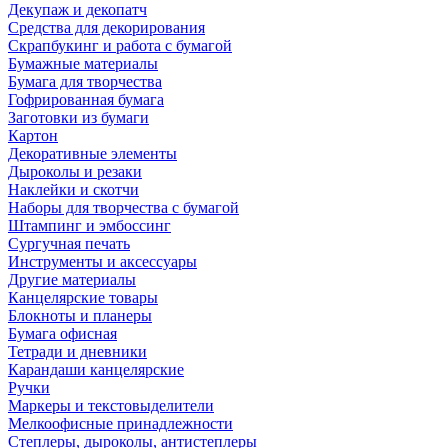
Декупаж и декопатч
Средства для декорирования
Скрапбукинг и работа с бумагой
Бумажные материалы
Бумага для творчества
Гофрированная бумага
Заготовки из бумаги
Картон
Декоративные элементы
Дыроколы и резаки
Наклейки и скотчи
Наборы для творчества с бумагой
Штампинг и эмбоссинг
Сургучная печать
Инструменты и аксессуары
Другие материалы
Канцелярские товары
Блокноты и планеры
Бумага офисная
Тетради и дневники
Карандаши канцелярские
Ручки
Маркеры и текстовыделители
Мелкоофисные принадлежности
Степлеры, дыроколы, антистеплеры