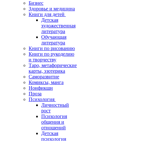
Бизнес
Здоровье и медицина
Книги для детей
Детская
художественная
литература
Обучающая
литература
Книги по рисованию
Книги по рукоделию
и творчеству
Таро, метафорические
карты, эзотерика
Саморазвитие
Комиксы, манга
Нонфикшн
Проза
Психология
Личностный
рост
Психология
общения и
отношений
Детская
психология