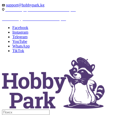
support@hobbypark.kg
г. Бишкек, пр-т. Чынгыза Айтматова, 91
г. Бишкек, ул. Якова Логвиненко, 55
Facebook
Instagram
Telegram
YouTube
WhatsApp
TikTok