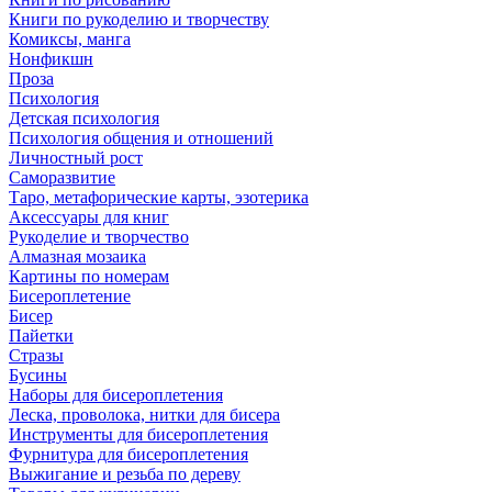
Книги по рукоделию и творчеству
Комиксы, манга
Нонфикшн
Проза
Психология
Детская психология
Психология общения и отношений
Личностный рост
Саморазвитие
Таро, метафорические карты, эзотерика
Аксессуары для книг
Рукоделие и творчество
Алмазная мозаика
Картины по номерам
Бисероплетение
Бисер
Пайетки
Стразы
Бусины
Наборы для бисероплетения
Леска, проволока, нитки для бисера
Инструменты для бисероплетения
Фурнитура для бисероплетения
Выжигание и резьба по дереву