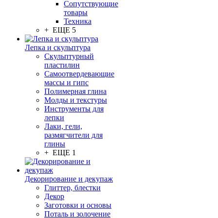
Сопутствующие
товары
Техника
+ ЕЩЕ 5
Лепка и скульптура
Скульптурный
пластилин
Самоотвердевающие
массы и гипс
Полимерная глина
Молды и текстуры
Инструменты для
лепки
Лаки, гели,
размягчители для
глины
+ ЕЩЕ 1
Декорирование и декупаж
Глиттер, блестки
Декор
Заготовки и основы
Поталь и золочение