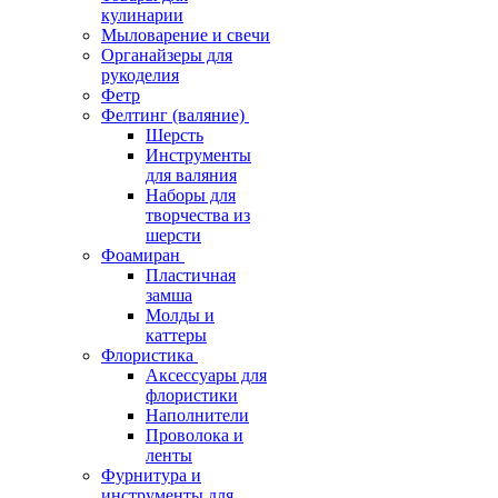
кулинарии
Мыловарение и свечи
Органайзеры для
рукоделия
Фетр
Фелтинг (валяние)
Шерсть
Инструменты
для валяния
Наборы для
творчества из
шерсти
Фоамиран
Пластичная
замша
Молды и
каттеры
Флористика
Аксессуары для
флористики
Наполнители
Проволока и
ленты
Фурнитура и
инструменты для