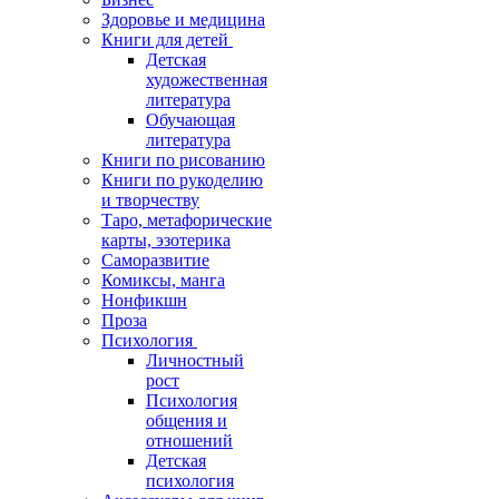
Здоровье и медицина
Книги для детей
Детская
художественная
литература
Обучающая
литература
Книги по рисованию
Книги по рукоделию
и творчеству
Таро, метафорические
карты, эзотерика
Саморазвитие
Комиксы, манга
Нонфикшн
Проза
Психология
Личностный
рост
Психология
общения и
отношений
Детская
психология