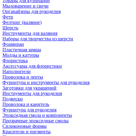
Товары для кулинарии
Мыловарение и свечи
Органайзеры для рукоделия
Фетр
Фелтинг (валяние)
Шерсть
Инструменты для валяния
Наборы для творчества из шерсти
Фоамиран
Пластичная замша
Молды и каттеры
Флористика
Аксессуары для флористики
Наполнители
Проволока и ленты
Фурнитура и инструменты для рукоделия
Заготовки для украшений
Инструменты для рукоделия
Подвески
Проволока и канитель
Фурнитура для рукоделия
Эпоксидная смола и компоненты
Прозрачные эпоксидные смолы
Силиконовые формы
Красители и пигменты