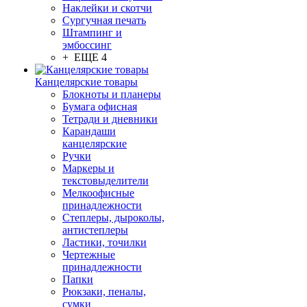
Наклейки и скотчи
Сургучная печать
Штампинг и
эмбоссинг
+ ЕЩЕ 4
Канцелярские товары
Блокноты и планеры
Бумага офисная
Тетради и дневники
Карандаши
канцелярские
Ручки
Маркеры и
текстовыделители
Мелкоофисные
принадлежности
Степлеры, дыроколы,
антистеплеры
Ластики, точилки
Чертежные
принадлежности
Папки
Рюкзаки, пеналы,
сумки