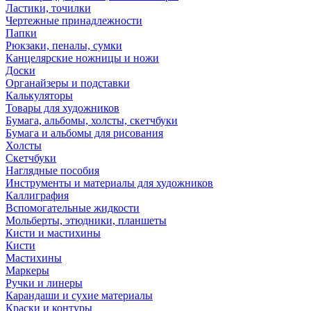
Ластики, точилки
Чертежные принадлежности
Папки
Рюкзаки, пеналы, сумки
Канцелярские ножницы и ножи
Доски
Органайзеры и подставки
Калькуляторы
Товары для художников
Бумага, альбомы, холсты, скетчбуки
Бумага и альбомы для рисования
Холсты
Скетчбуки
Наглядные пособия
Инструменты и материалы для художников
Каллиграфия
Вспомогательные жидкости
Мольберты, этюдники, планшеты
Кисти и мастихины
Кисти
Мастихины
Маркеры
Ручки и линеры
Карандаши и сухие материалы
Краски и контуры