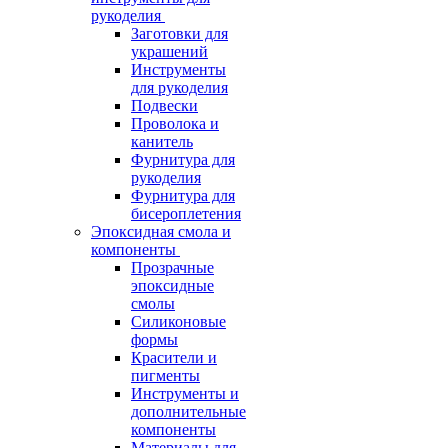
рукоделия
Заготовки для
украшений
Инструменты
для рукоделия
Подвески
Проволока и
канитель
Фурнитура для
рукоделия
Фурнитура для
бисероплетения
Эпоксидная смола и
компоненты
Прозрачные
эпоксидные
смолы
Силиконовые
формы
Красители и
пигменты
Инструменты и
дополнительные
компоненты
Материалы для