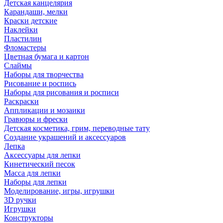
Детская канцелярия
Карандаши, мелки
Краски детские
Наклейки
Пластилин
Фломастеры
Цветная бумага и картон
Слаймы
Наборы для творчества
Рисование и роспись
Наборы для рисования и росписи
Раскраски
Аппликации и мозаики
Гравюры и фрески
Детская косметика, грим, переводные тату
Создание украшений и аксессуаров
Лепка
Аксессуары для лепки
Кинетический песок
Масса для лепки
Наборы для лепки
Моделирование, игры, игрушки
3D ручки
Игрушки
Конструкторы