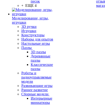
песок
отзыв
+ ЕЩЕ 4
мага
Моделирование, игры,
игрушки
3D ручки
Игрушки
Конструкторы
Наборы для опытов
Настольные игры
Пазлы
3D пазлы
Деревянные
пазлы
Классические
пазлы
Роботы и
радиоуправляемые
модели
Развивающие игры
Раннее развитие
Сборные модели
Интерьерные
миниатюры