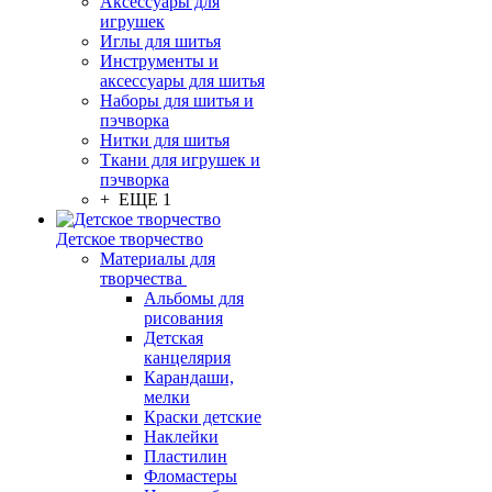
Аксессуары для
игрушек
Иглы для шитья
Инструменты и
аксессуары для шитья
Наборы для шитья и
пэчворка
Нитки для шитья
Ткани для игрушек и
пэчворка
+ ЕЩЕ 1
Детское творчество
Материалы для
творчества
Альбомы для
рисования
Детская
канцелярия
Карандаши,
мелки
Краски детские
Наклейки
Пластилин
Фломастеры