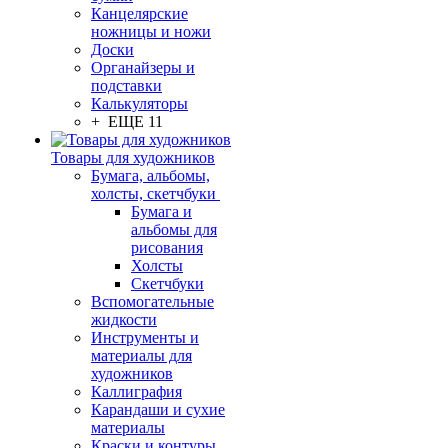
Канцелярские
ножницы и ножи
Доски
Органайзеры и
подставки
Калькуляторы
+ ЕЩЕ 11
Товары для художников
Бумага, альбомы,
холсты, скетчбуки
Бумага и
альбомы для
рисования
Холсты
Скетчбуки
Вспомогательные
жидкости
Инструменты и
материалы для
художников
Каллиграфия
Карандаши и сухие
материалы
Краски и контуры