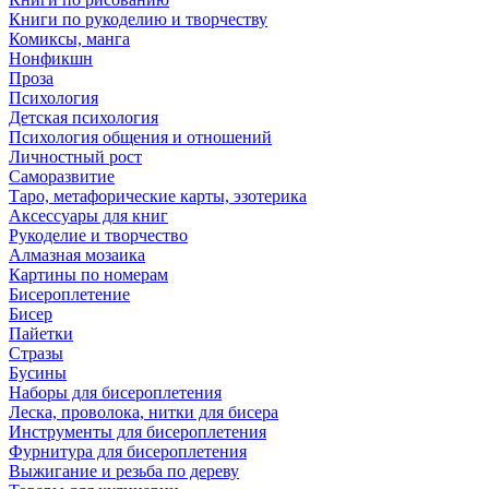
Книги по рукоделию и творчеству
Комиксы, манга
Нонфикшн
Проза
Психология
Детская психология
Психология общения и отношений
Личностный рост
Саморазвитие
Таро, метафорические карты, эзотерика
Аксессуары для книг
Рукоделие и творчество
Алмазная мозаика
Картины по номерам
Бисероплетение
Бисер
Пайетки
Стразы
Бусины
Наборы для бисероплетения
Леска, проволока, нитки для бисера
Инструменты для бисероплетения
Фурнитура для бисероплетения
Выжигание и резьба по дереву