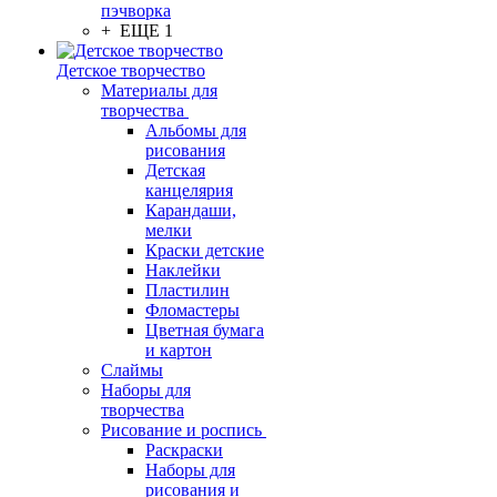
пэчворка
+ ЕЩЕ 1
Детское творчество
Материалы для
творчества
Альбомы для
рисования
Детская
канцелярия
Карандаши,
мелки
Краски детские
Наклейки
Пластилин
Фломастеры
Цветная бумага
и картон
Слаймы
Наборы для
творчества
Рисование и роспись
Раскраски
Наборы для
рисования и