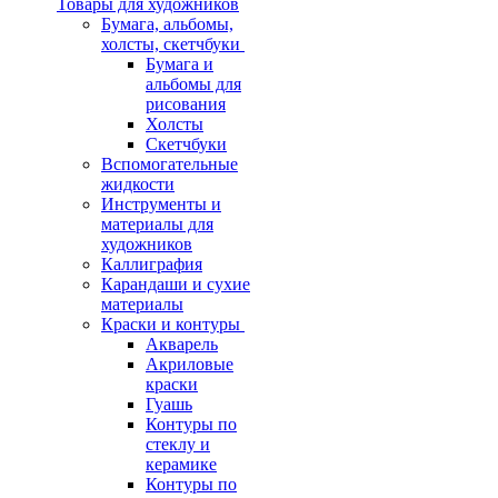
Товары для художников
Бумага, альбомы,
холсты, скетчбуки
Бумага и
альбомы для
рисования
Холсты
Скетчбуки
Вспомогательные
жидкости
Инструменты и
материалы для
художников
Каллиграфия
Карандаши и сухие
материалы
Краски и контуры
Акварель
Акриловые
краски
Гуашь
Контуры по
стеклу и
керамике
Контуры по