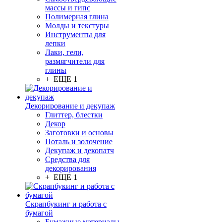
массы и гипс
Полимерная глина
Молды и текстуры
Инструменты для
лепки
Лаки, гели,
размягчители для
глины
+ ЕЩЕ 1
Декорирование и декупаж
Глиттер, блестки
Декор
Заготовки и основы
Поталь и золочение
Декупаж и декопатч
Средства для
декорирования
+ ЕЩЕ 1
Скрапбукинг и работа с
бумагой
Бумажные материалы