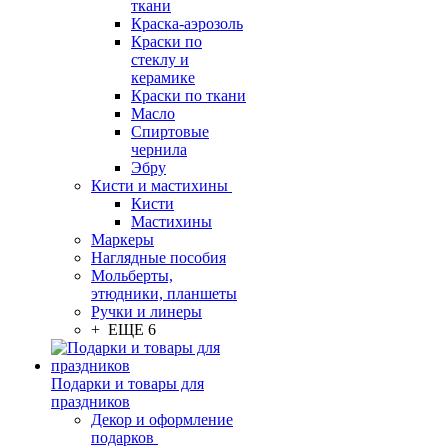
ткани
Краска-аэрозоль
Краски по
стеклу и
керамике
Краски по ткани
Масло
Спиртовые
чернила
Эбру
Кисти и мастихины
Кисти
Мастихины
Маркеры
Наглядные пособия
Мольберты,
этюдники, планшеты
Ручки и линеры
+ ЕЩЕ 6
Подарки и товары для
праздников
Декор и оформление
подарков