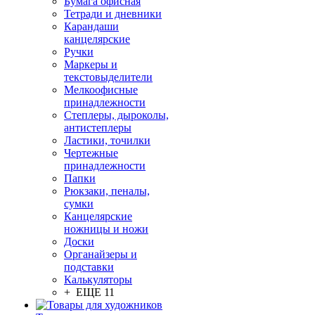
Бумага офисная
Тетради и дневники
Карандаши
канцелярские
Ручки
Маркеры и
текстовыделители
Мелкоофисные
принадлежности
Степлеры, дыроколы,
антистеплеры
Ластики, точилки
Чертежные
принадлежности
Папки
Рюкзаки, пеналы,
сумки
Канцелярские
ножницы и ножи
Доски
Органайзеры и
подставки
Калькуляторы
+ ЕЩЕ 11