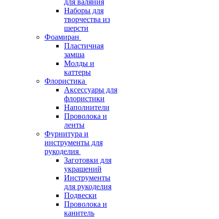
для валяния
Наборы для
творчества из
шерсти
Фоамиран
Пластичная
замша
Молды и
каттеры
Флористика
Аксессуары для
флористики
Наполнители
Проволока и
ленты
Фурнитура и
инструменты для
рукоделия
Заготовки для
украшений
Инструменты
для рукоделия
Подвески
Проволока и
канитель