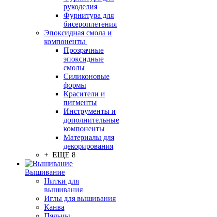
рукоделия
Фурнитура для
бисероплетения
Эпоксидная смола и
компоненты
Прозрачные
эпоксидные
смолы
Силиконовые
формы
Красители и
пигменты
Инструменты и
дополнительные
компоненты
Материалы для
декорирования
+ ЕЩЕ 8
Вышивание
Нитки для
вышивания
Иглы для вышивания
Канва
Пяльцы