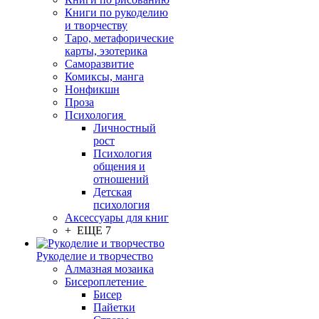
Книги по рукоделию
и творчеству
Таро, метафорические
карты, эзотерика
Саморазвитие
Комиксы, манга
Нонфикшн
Проза
Психология
Личностный
рост
Психология
общения и
отношений
Детская
психология
Аксессуары для книг
+ ЕЩЕ 7
Рукоделие и творчество
Алмазная мозаика
Бисероплетение
Бисер
Пайетки