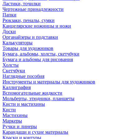
Ластики, точилки
Чертежные принадлежности
Папки
Рюкзаки, пеналы, сумки
Канцелярские ножницы и ножи
Доски
Органайзеры и подставки
Калькуляторы
Товары для художников
Бумага, альбомы, холсты, скетчбуки
Бумага и альбомы для рисования
Холсты
Скетчбуки
Наглядные пособия
Инструменты и материалы для художников
Каллиграфия
Вспомогательные жидкости
Мольберты, этюдники, планшеты
Кисти и мастихины
Кисти
Мастихины
Маркеры
Ручки и линеры
Карандаши и сухие материалы
Краски и контуры