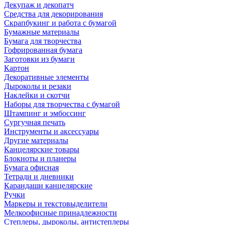
Декупаж и декопатч
Средства для декорирования
Скрапбукинг и работа с бумагой
Бумажные материалы
Бумага для творчества
Гофрированная бумага
Заготовки из бумаги
Картон
Декоративные элементы
Дыроколы и резаки
Наклейки и скотчи
Наборы для творчества с бумагой
Штампинг и эмбоссинг
Сургучная печать
Инструменты и аксессуары
Другие материалы
Канцелярские товары
Блокноты и планеры
Бумага офисная
Тетради и дневники
Карандаши канцелярские
Ручки
Маркеры и текстовыделители
Мелкоофисные принадлежности
Степлеры, дыроколы, антистеплеры