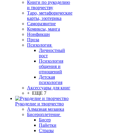
Книги по рукоделию
и творчеству
Таро, метафорические
карты, эзотерика
Саморазвитие
Комиксы, манга
Нонфикшн
Проза
Психология
Личностный
рост
Психология
общения и
отношений
Детская
психология
Аксессуары для книг
+ ЕЩЕ 7
Рукоделие и творчество
Алмазная мозаика
Бисероплетение
Бисер
Пайетки
Стразы