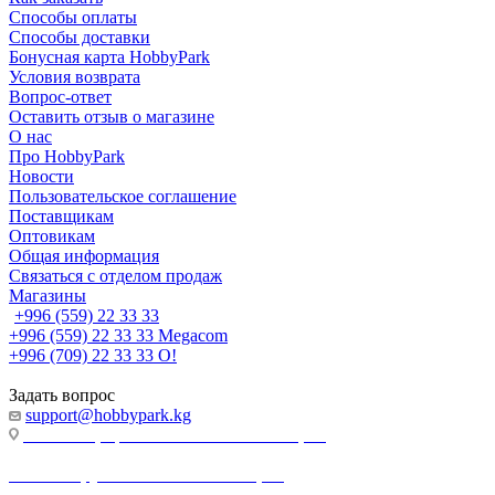
Способы оплаты
Способы доставки
Бонусная карта HobbyPark
Условия возврата
Вопрос-ответ
Оставить отзыв о магазине
О нас
Про HobbyPark
Новости
Пользовательское соглашение
Поставщикам
Оптовикам
Общая информация
Связаться с отделом продаж
Магазины
+996 (559) 22 33 33
+996 (559) 22 33 33
Megacom
+996 (709) 22 33 33
O!
Задать вопрос
support@hobbypark.kg
г. Бишкек, пр-т. Чынгыза Айтматова, 91
г. Бишкек, ул. Якова Логвиненко, 55