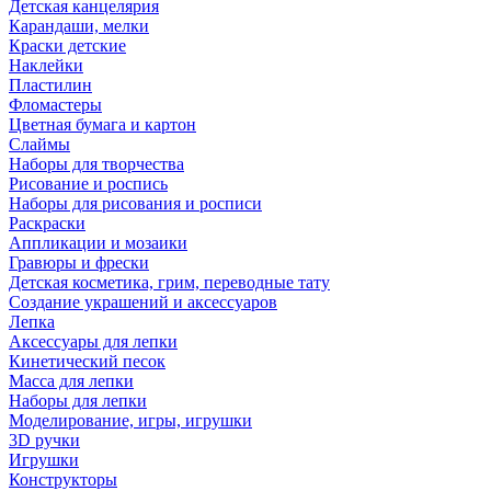
Детская канцелярия
Карандаши, мелки
Краски детские
Наклейки
Пластилин
Фломастеры
Цветная бумага и картон
Слаймы
Наборы для творчества
Рисование и роспись
Наборы для рисования и росписи
Раскраски
Аппликации и мозаики
Гравюры и фрески
Детская косметика, грим, переводные тату
Создание украшений и аксессуаров
Лепка
Аксессуары для лепки
Кинетический песок
Масса для лепки
Наборы для лепки
Моделирование, игры, игрушки
3D ручки
Игрушки
Конструкторы