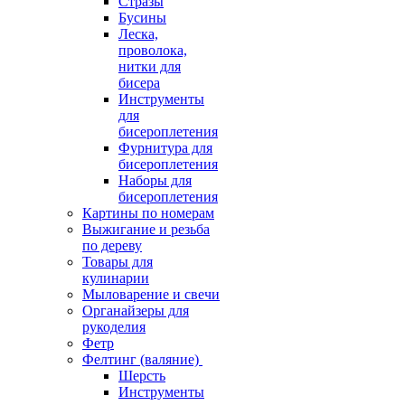
Стразы
Бусины
Леска,
проволока,
нитки для
бисера
Инструменты
для
бисероплетения
Фурнитура для
бисероплетения
Наборы для
бисероплетения
Картины по номерам
Выжигание и резьба
по дереву
Товары для
кулинарии
Мыловарение и свечи
Органайзеры для
рукоделия
Фетр
Фелтинг (валяние)
Шерсть
Инструменты