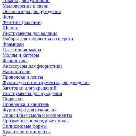
Товары для кулинарии
Мыловарение и свечи
Органайзеры для рукоделия
Фетр
Фелтинг (валяние)
Шерсть
Инструменты для валяния
Наборы для творчества из шерсти
Фоамиран
Пластичная замша
Молды и каттеры
Флористика
Аксессуары для флористики
Наполнители
Проволока и ленты
Фурнитура и инструменты для рукоделия
Заготовки для украшений
Инструменты для рукоделия
Подвески
Проволока и канитель
Фурнитура для рукоделия
Эпоксидная смола и компоненты
Прозрачные эпоксидные смолы
Силиконовые формы
Красители и пигменты