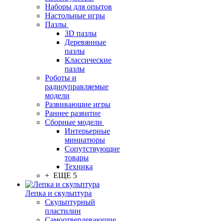
Наборы для опытов
Настольные игры
Пазлы
3D пазлы
Деревянные
пазлы
Классические
пазлы
Роботы и
радиоуправляемые
модели
Развивающие игры
Раннее развитие
Сборные модели
Интерьерные
миниатюры
Сопутствующие
товары
Техника
+ ЕЩЕ 5
Лепка и скульптура
Скульптурный
пластилин
Самоотвердевающие