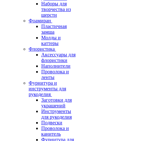
Наборы для
творчества из
шерсти
Фоамиран
Пластичная
замша
Молды и
каттеры
Флористика
Аксессуары для
флористики
Наполнители
Проволока и
ленты
Фурнитура и
инструменты для
рукоделия
Заготовки для
украшений
Инструменты
для рукоделия
Подвески
Проволока и
канитель
Фурнитура для