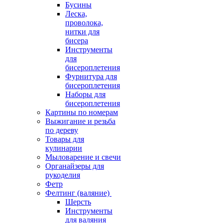
Бусины
Леска,
проволока,
нитки для
бисера
Инструменты
для
бисероплетения
Фурнитура для
бисероплетения
Наборы для
бисероплетения
Картины по номерам
Выжигание и резьба
по дереву
Товары для
кулинарии
Мыловарение и свечи
Органайзеры для
рукоделия
Фетр
Фелтинг (валяние)
Шерсть
Инструменты
для валяния