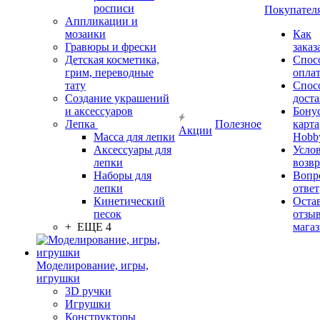
росписи
Покупател
Аппликации и
мозаики
Как
Гравюры и фрески
заказ
Детская косметика,
Спос
грим, переводные
опла
тату
Спос
Создание украшений
дост
и аксессуаров
Бону
Лепка
Полезное
карта
Акции
Масса для лепки
Hobb
Аксессуары для
Усло
лепки
возвр
Наборы для
Вопр
лепки
ответ
Кинетический
Оста
песок
отзыв
+ ЕЩЕ 4
мага
Моделирование, игры,
игрушки
3D ручки
Игрушки
Конструкторы