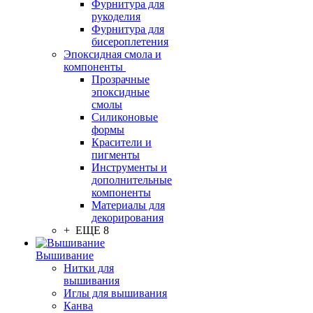
Фурнитура для
рукоделия
Фурнитура для
бисероплетения
Эпоксидная смола и
компоненты
Прозрачные
эпоксидные
смолы
Силиконовые
формы
Красители и
пигменты
Инструменты и
дополнительные
компоненты
Материалы для
декорирования
+ ЕЩЕ 8
Вышивание
Нитки для
вышивания
Иглы для вышивания
Канва