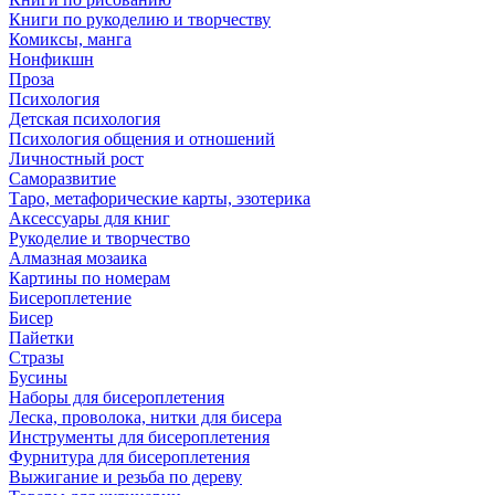
Книги по рукоделию и творчеству
Комиксы, манга
Нонфикшн
Проза
Психология
Детская психология
Психология общения и отношений
Личностный рост
Саморазвитие
Таро, метафорические карты, эзотерика
Аксессуары для книг
Рукоделие и творчество
Алмазная мозаика
Картины по номерам
Бисероплетение
Бисер
Пайетки
Стразы
Бусины
Наборы для бисероплетения
Леска, проволока, нитки для бисера
Инструменты для бисероплетения
Фурнитура для бисероплетения
Выжигание и резьба по дереву