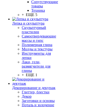
Сопутствующие
товары
Техника
+ ЕЩЕ 5
Лепка и скульптура
Скульптурный
пластилин
Самоотвердевающие
массы и гипс
Полимерная глина
Молды и текстуры
Инструменты для
лепки
Лаки, гели,
размягчители для
глины
+ ЕЩЕ 1
Декорирование и декупаж
Глиттер, блестки
Декор
Заготовки и основы
Поталь и золочение