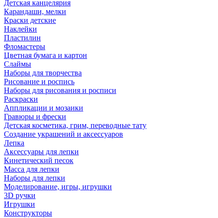
Детская канцелярия
Карандаши, мелки
Краски детские
Наклейки
Пластилин
Фломастеры
Цветная бумага и картон
Слаймы
Наборы для творчества
Рисование и роспись
Наборы для рисования и росписи
Раскраски
Аппликации и мозаики
Гравюры и фрески
Детская косметика, грим, переводные тату
Создание украшений и аксессуаров
Лепка
Аксессуары для лепки
Кинетический песок
Масса для лепки
Наборы для лепки
Моделирование, игры, игрушки
3D ручки
Игрушки
Конструкторы