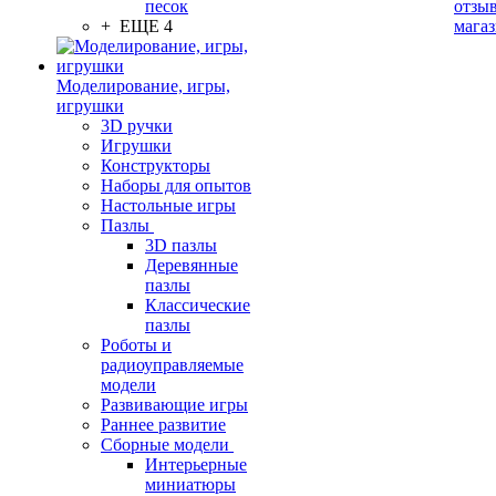
песок
отзыв
+ ЕЩЕ 4
мага
Моделирование, игры,
игрушки
3D ручки
Игрушки
Конструкторы
Наборы для опытов
Настольные игры
Пазлы
3D пазлы
Деревянные
пазлы
Классические
пазлы
Роботы и
радиоуправляемые
модели
Развивающие игры
Раннее развитие
Сборные модели
Интерьерные
миниатюры