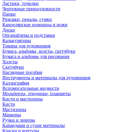
Ластики, точилки
Чертежные принадлежности
Папки
Рюкзаки, пеналы, сумки
Канцелярские ножницы и ножи
Доски
Органайзеры и подставки
Калькуляторы
Товары для художников
Бумага, альбомы, холсты, скетчбуки
Бумага и альбомы для рисования
Холсты
Скетчбуки
Наглядные пособия
Инструменты и материалы для художников
Каллиграфия
Вспомогательные жидкости
Мольберты, этюдники, планшеты
Кисти и мастихины
Кисти
Мастихины
Маркеры
Ручки и линеры
Карандаши и сухие материалы
Краски и контуры