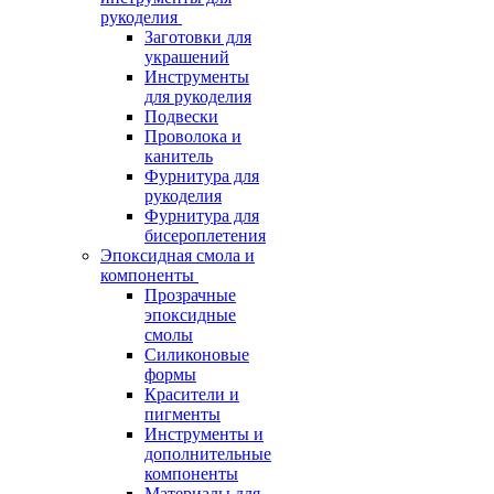
рукоделия
Заготовки для
украшений
Инструменты
для рукоделия
Подвески
Проволока и
канитель
Фурнитура для
рукоделия
Фурнитура для
бисероплетения
Эпоксидная смола и
компоненты
Прозрачные
эпоксидные
смолы
Силиконовые
формы
Красители и
пигменты
Инструменты и
дополнительные
компоненты
Материалы для