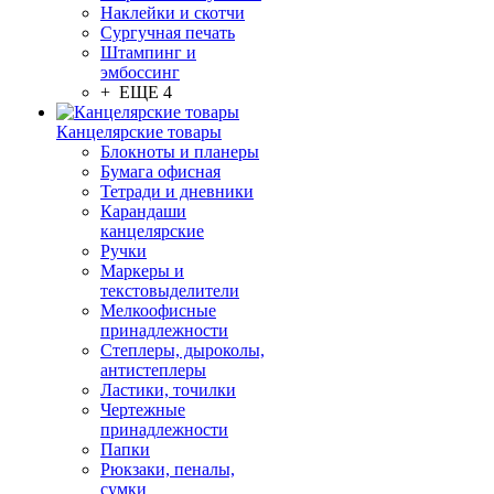
Наклейки и скотчи
Сургучная печать
Штампинг и
эмбоссинг
+ ЕЩЕ 4
Канцелярские товары
Блокноты и планеры
Бумага офисная
Тетради и дневники
Карандаши
канцелярские
Ручки
Маркеры и
текстовыделители
Мелкоофисные
принадлежности
Степлеры, дыроколы,
антистеплеры
Ластики, точилки
Чертежные
принадлежности
Папки
Рюкзаки, пеналы,
сумки