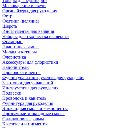
Товары для кулинарии
Мыловарение и свечи
Органайзеры для рукоделия
Фетр
Фелтинг (валяние)
Шерсть
Инструменты для валяния
Наборы для творчества из шерсти
Фоамиран
Пластичная замша
Молды и каттеры
Флористика
Аксессуары для флористики
Наполнители
Проволока и ленты
Фурнитура и инструменты для рукоделия
Заготовки для украшений
Инструменты для рукоделия
Подвески
Проволока и канитель
Фурнитура для рукоделия
Эпоксидная смола и компоненты
Прозрачные эпоксидные смолы
Силиконовые формы
Красители и пигменты