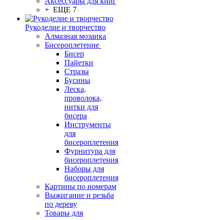
Аксессуары для книг
+ ЕЩЕ 7
Рукоделие и творчество
Алмазная мозаика
Бисероплетение
Бисер
Пайетки
Стразы
Бусины
Леска,
проволока,
нитки для
бисера
Инструменты
для
бисероплетения
Фурнитура для
бисероплетения
Наборы для
бисероплетения
Картины по номерам
Выжигание и резьба
по дереву
Товары для