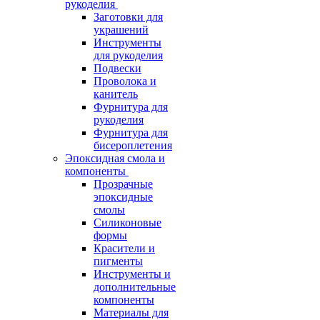
рукоделия
Заготовки для
украшений
Инструменты
для рукоделия
Подвески
Проволока и
канитель
Фурнитура для
рукоделия
Фурнитура для
бисероплетения
Эпоксидная смола и
компоненты
Прозрачные
эпоксидные
смолы
Силиконовые
формы
Красители и
пигменты
Инструменты и
дополнительные
компоненты
Материалы для