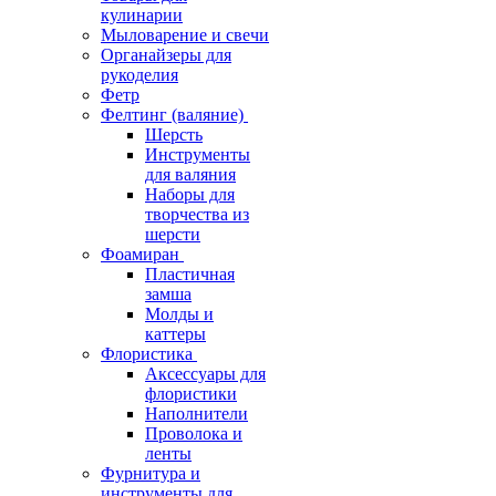
кулинарии
Мыловарение и свечи
Органайзеры для
рукоделия
Фетр
Фелтинг (валяние)
Шерсть
Инструменты
для валяния
Наборы для
творчества из
шерсти
Фоамиран
Пластичная
замша
Молды и
каттеры
Флористика
Аксессуары для
флористики
Наполнители
Проволока и
ленты
Фурнитура и
инструменты для