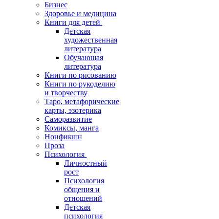
Бизнес
Здоровье и медицина
Книги для детей
Детская
художественная
литература
Обучающая
литература
Книги по рисованию
Книги по рукоделию
и творчеству
Таро, метафорические
карты, эзотерика
Саморазвитие
Комиксы, манга
Нонфикшн
Проза
Психология
Личностный
рост
Психология
общения и
отношений
Детская
психология