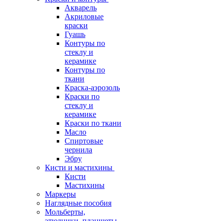
Акварель
Акриловые
краски
Гуашь
Контуры по
стеклу и
керамике
Контуры по
ткани
Краска-аэрозоль
Краски по
стеклу и
керамике
Краски по ткани
Масло
Спиртовые
чернила
Эбру
Кисти и мастихины
Кисти
Мастихины
Маркеры
Наглядные пособия
Мольберты,
этюдники, планшеты