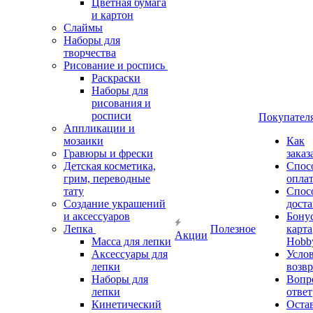
Цветная бумага
и картон
Слаймы
Наборы для
творчества
Рисование и роспись
Раскраски
Наборы для
рисования и
росписи
Покупател
Аппликации и
мозаики
Как
Гравюры и фрески
заказ
Детская косметика,
Спос
грим, переводные
опла
тату
Спос
Создание украшений
дост
и аксессуаров
Бону
Лепка
Полезное
карта
Акции
Масса для лепки
Hobb
Аксессуары для
Усло
лепки
возвр
Наборы для
Вопр
лепки
ответ
Кинетический
Оста