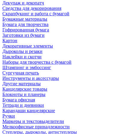
Декупаж и декопатч
Средства для декорирования
Скрапбукинг и работа с бумагой
Бумажные материалы
Бумага для творчества
Гофрированная бумага
Заготовки из бумаги
Картон
Декоративные элементы
Дыроколы и резаки
Наклейки и скотчи
Наборы для творчества с бумагой
Штампинг и эмбоссинг
Сургучная печать
Инструменты и аксессуары
Другие материалы
Канцелярские товары
Блокноты и планеры
Бумага офисная
Тетради и дневники
Карандаши канцелярские
Ручки
Маркеры и текстовыделители
Мелкоофисные принадлежности
Степлеры, дыроколы, антистеплеры