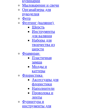
кулинарии
Мыловарение и свечи
Органайзеры для
рукоделия
Фетр
Фелтинг (валяние)
Шерсть
Инструменты
для валяния
Наборы для
творчества из
шерсти
Фоамиран
Пластичная
замша
Молды и
каттеры
Флористика
Аксессуары для
флористики
Наполнители
Проволока и
ленты
Фурнитура и
инструменты для