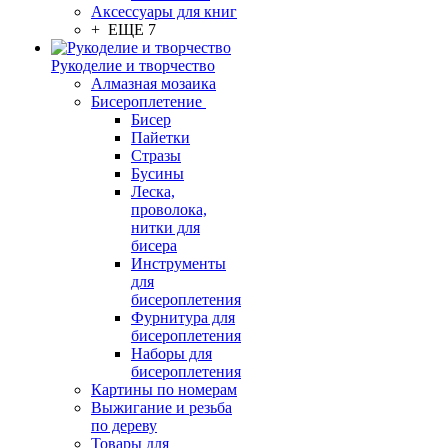
Аксессуары для книг
+ ЕЩЕ 7
Рукоделие и творчество
Алмазная мозаика
Бисероплетение
Бисер
Пайетки
Стразы
Бусины
Леска,
проволока,
нитки для
бисера
Инструменты
для
бисероплетения
Фурнитура для
бисероплетения
Наборы для
бисероплетения
Картины по номерам
Выжигание и резьба
по дереву
Товары для