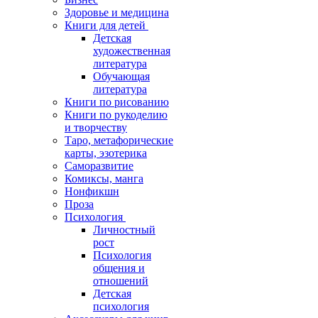
Здоровье и медицина
Книги для детей
Детская
художественная
литература
Обучающая
литература
Книги по рисованию
Книги по рукоделию
и творчеству
Таро, метафорические
карты, эзотерика
Саморазвитие
Комиксы, манга
Нонфикшн
Проза
Психология
Личностный
рост
Психология
общения и
отношений
Детская
психология