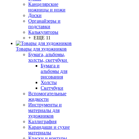
Канцелярские
ножницы и ножи
Доски
Органайзеры и
подставки
Калькуляторы
+ ЕЩЕ 11
Товары для художников
Бумага, альбомы,
холсты, скетчбуки
Бумага и
альбомы для
рисования
Холсты
Скетчбуки
Вспомогательные
жидкости
Инструменты и
материалы для
художников
Каллиграфия
Карандаши и сухие
материалы
Краски и контуры