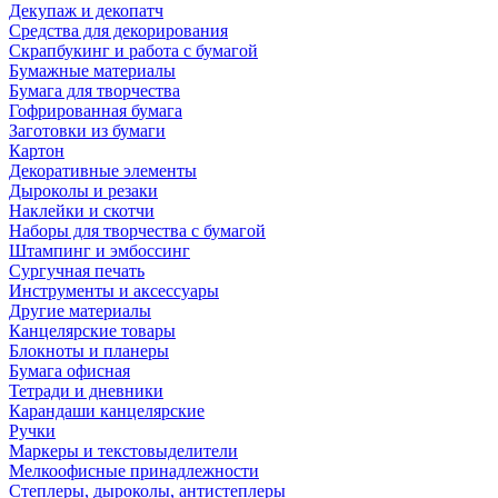
Декупаж и декопатч
Средства для декорирования
Скрапбукинг и работа с бумагой
Бумажные материалы
Бумага для творчества
Гофрированная бумага
Заготовки из бумаги
Картон
Декоративные элементы
Дыроколы и резаки
Наклейки и скотчи
Наборы для творчества с бумагой
Штампинг и эмбоссинг
Сургучная печать
Инструменты и аксессуары
Другие материалы
Канцелярские товары
Блокноты и планеры
Бумага офисная
Тетради и дневники
Карандаши канцелярские
Ручки
Маркеры и текстовыделители
Мелкоофисные принадлежности
Степлеры, дыроколы, антистеплеры