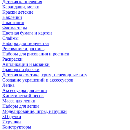
Детская канцелярия
Карандаши, мелки
Краски детские
Наклейки
Пластилин
Фломастеры
Цветная бумага и картон
Слаймы
Наборы для творчества
Рисование и роспись
Наборы для рисования и росписи
Раскраски
Аппликации и мозаики
Гравюры и фрески
Детская косметика, грим, переводные тату
Создание украшений и аксессуаров
Лепка
Аксессуары для лепки
Кинетический песок
Масса для лепки
Наборы для лепки
Моделирование, игры, игрушки
3D ручки
Игрушки
Конструкторы