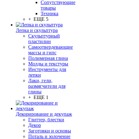
Сопутствующие
товары
Техника
+ ЕЩЕ 5
Лепка и скульптура
Скульптурный
пластилин
Самоотвердевающие
массы и гипс
Полимерная глина
Молды и текстуры
Инструменты для
лепки
Лаки, гели,
размягчители для
глины
+ ЕЩЕ 1
Декорирование и декупаж
Глиттер, блестки
Декор
Заготовки и основы
Поталь и золочение