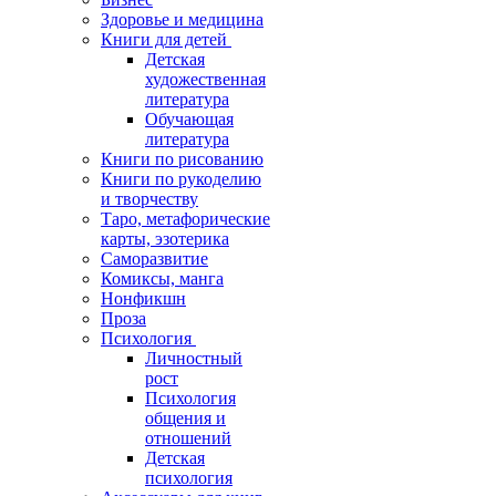
Здоровье и медицина
Книги для детей
Детская
художественная
литература
Обучающая
литература
Книги по рисованию
Книги по рукоделию
и творчеству
Таро, метафорические
карты, эзотерика
Саморазвитие
Комиксы, манга
Нонфикшн
Проза
Психология
Личностный
рост
Психология
общения и
отношений
Детская
психология