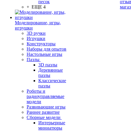
песок
отзыв
+ ЕЩЕ 4
мага
Моделирование, игры,
игрушки
3D ручки
Игрушки
Конструкторы
Наборы для опытов
Настольные игры
Пазлы
3D пазлы
Деревянные
пазлы
Классические
пазлы
Роботы и
радиоуправляемые
модели
Развивающие игры
Раннее развитие
Сборные модели
Интерьерные
миниатюры