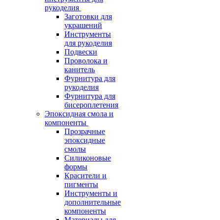
рукоделия
Заготовки для
украшений
Инструменты
для рукоделия
Подвески
Проволока и
канитель
Фурнитура для
рукоделия
Фурнитура для
бисероплетения
Эпоксидная смола и
компоненты
Прозрачные
эпоксидные
смолы
Силиконовые
формы
Красители и
пигменты
Инструменты и
дополнительные
компоненты
Материалы для