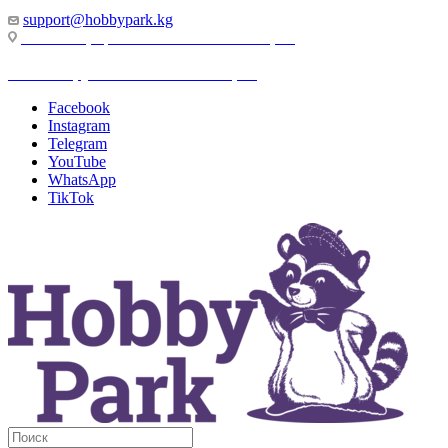
support@hobbypark.kg
г. Бишкек, пр-т. Чынгыза Айтматова, 91
г. Бишкек, ул. Якова Логвиненко, 55
Facebook
Instagram
Telegram
YouTube
WhatsApp
TikTok