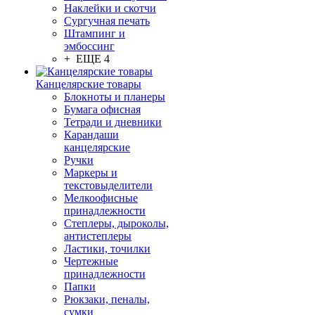
Наклейки и скотчи
Сургучная печать
Штампинг и
эмбоссинг
+ ЕЩЕ 4
Канцелярские товары
Блокноты и планеры
Бумага офисная
Тетради и дневники
Карандаши
канцелярские
Ручки
Маркеры и
текстовыделители
Мелкоофисные
принадлежности
Степлеры, дыроколы,
антистеплеры
Ластики, точилки
Чертежные
принадлежности
Папки
Рюкзаки, пеналы,
сумки