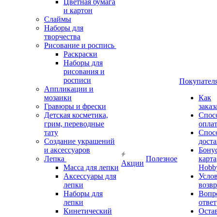
Цветная бумага
и картон
Слаймы
Наборы для
творчества
Рисование и роспись
Раскраски
Наборы для
рисования и
росписи
Покупател
Аппликации и
мозаики
Как
Гравюры и фрески
заказ
Детская косметика,
Спос
грим, переводные
опла
тату
Спос
Создание украшений
дост
и аксессуаров
Бону
Лепка
Полезное
карта
Акции
Масса для лепки
Hobb
Аксессуары для
Усло
лепки
возвр
Наборы для
Вопр
лепки
ответ
Кинетический
Оста