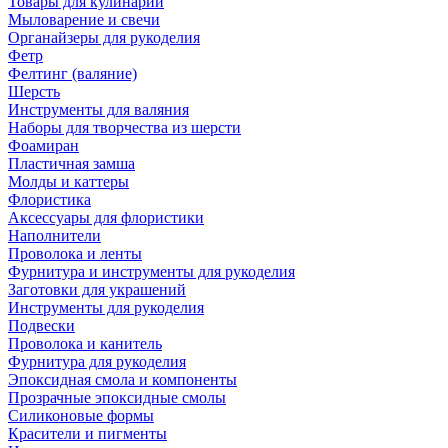
Товары для кулинарии
Мыловарение и свечи
Органайзеры для рукоделия
Фетр
Фелтинг (валяние)
Шерсть
Инструменты для валяния
Наборы для творчества из шерсти
Фоамиран
Пластичная замша
Молды и каттеры
Флористика
Аксессуары для флористики
Наполнители
Проволока и ленты
Фурнитура и инструменты для рукоделия
Заготовки для украшений
Инструменты для рукоделия
Подвески
Проволока и канитель
Фурнитура для рукоделия
Эпоксидная смола и компоненты
Прозрачные эпоксидные смолы
Силиконовые формы
Красители и пигменты