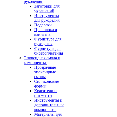
рукоделия
Заготовки для
украшений
Инструменты
для рукоделия
Подвески
Проволока и
канитель
Фурнитура для
рукоделия
Фурнитура для
бисероплетения
Эпоксидная смола и
компоненты
Прозрачные
эпоксидные
смолы
Силиконовые
формы
Красители и
пигменты
Инструменты и
дополнительные
компоненты
Материалы для