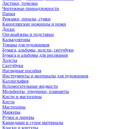
Ластики, точилки
Чертежные принадлежности
Папки
Рюкзаки, пеналы, сумки
Канцелярские ножницы и ножи
Доски
Органайзеры и подставки
Калькуляторы
Товары для художников
Бумага, альбомы, холсты, скетчбуки
Бумага и альбомы для рисования
Холсты
Скетчбуки
Наглядные пособия
Инструменты и материалы для художников
Каллиграфия
Вспомогательные жидкости
Мольберты, этюдники, планшеты
Кисти и мастихины
Кисти
Мастихины
Маркеры
Ручки и линеры
Карандаши и сухие материалы
Краски и контуры