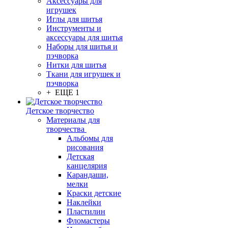
Аксессуары для
игрушек
Иглы для шитья
Инструменты и
аксессуары для шитья
Наборы для шитья и
пэчворка
Нитки для шитья
Ткани для игрушек и
пэчворка
+ ЕЩЕ 1
Детское творчество
Материалы для
творчества
Альбомы для
рисования
Детская
канцелярия
Карандаши,
мелки
Краски детские
Наклейки
Пластилин
Фломастеры