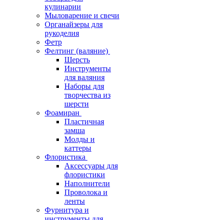
кулинарии
Мыловарение и свечи
Органайзеры для
рукоделия
Фетр
Фелтинг (валяние)
Шерсть
Инструменты
для валяния
Наборы для
творчества из
шерсти
Фоамиран
Пластичная
замша
Молды и
каттеры
Флористика
Аксессуары для
флористики
Наполнители
Проволока и
ленты
Фурнитура и
инструменты для