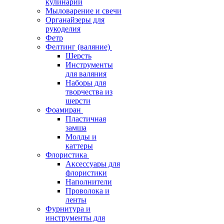
кулинарии
Мыловарение и свечи
Органайзеры для
рукоделия
Фетр
Фелтинг (валяние)
Шерсть
Инструменты
для валяния
Наборы для
творчества из
шерсти
Фоамиран
Пластичная
замша
Молды и
каттеры
Флористика
Аксессуары для
флористики
Наполнители
Проволока и
ленты
Фурнитура и
инструменты для