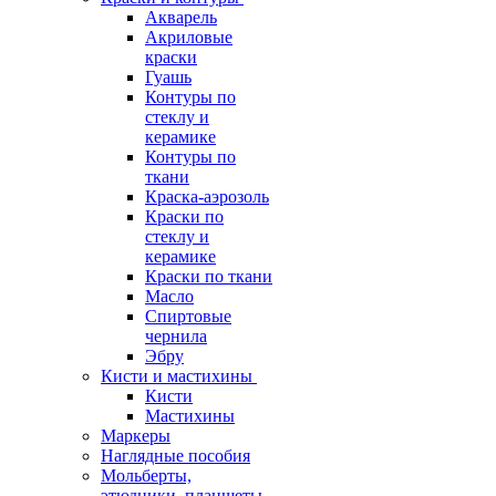
Акварель
Акриловые
краски
Гуашь
Контуры по
стеклу и
керамике
Контуры по
ткани
Краска-аэрозоль
Краски по
стеклу и
керамике
Краски по ткани
Масло
Спиртовые
чернила
Эбру
Кисти и мастихины
Кисти
Мастихины
Маркеры
Наглядные пособия
Мольберты,
этюдники, планшеты