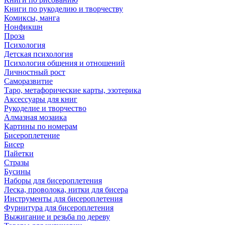
Книги по рукоделию и творчеству
Комиксы, манга
Нонфикшн
Проза
Психология
Детская психология
Психология общения и отношений
Личностный рост
Саморазвитие
Таро, метафорические карты, эзотерика
Аксессуары для книг
Рукоделие и творчество
Алмазная мозаика
Картины по номерам
Бисероплетение
Бисер
Пайетки
Стразы
Бусины
Наборы для бисероплетения
Леска, проволока, нитки для бисера
Инструменты для бисероплетения
Фурнитура для бисероплетения
Выжигание и резьба по дереву