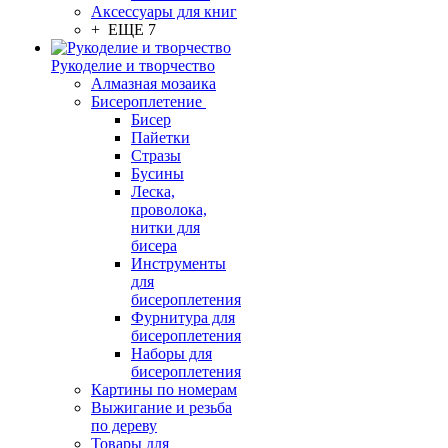
Аксессуары для книг
+ ЕЩЕ 7
Рукоделие и творчество
Алмазная мозаика
Бисероплетение
Бисер
Пайетки
Стразы
Бусины
Леска,
проволока,
нитки для
бисера
Инструменты
для
бисероплетения
Фурнитура для
бисероплетения
Наборы для
бисероплетения
Картины по номерам
Выжигание и резьба
по дереву
Товары для