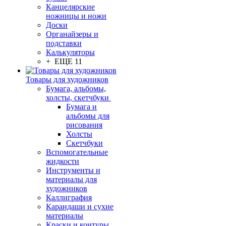
Канцелярские
ножницы и ножи
Доски
Органайзеры и
подставки
Калькуляторы
+ ЕЩЕ 11
Товары для художников
Бумага, альбомы,
холсты, скетчбуки
Бумага и
альбомы для
рисования
Холсты
Скетчбуки
Вспомогательные
жидкости
Инструменты и
материалы для
художников
Каллиграфия
Карандаши и сухие
материалы
Краски и контуры