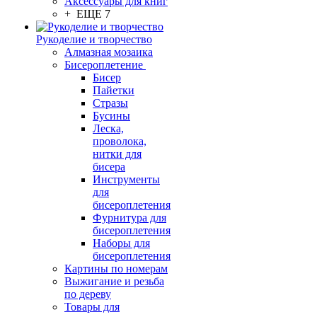
Аксессуары для книг
+ ЕЩЕ 7
Рукоделие и творчество
Алмазная мозаика
Бисероплетение
Бисер
Пайетки
Стразы
Бусины
Леска,
проволока,
нитки для
бисера
Инструменты
для
бисероплетения
Фурнитура для
бисероплетения
Наборы для
бисероплетения
Картины по номерам
Выжигание и резьба
по дереву
Товары для