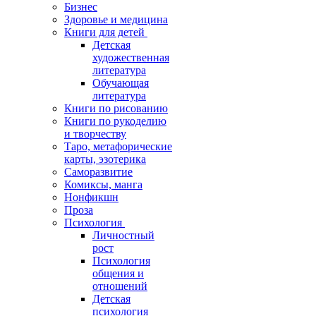
Бизнес
Здоровье и медицина
Книги для детей
Детская
художественная
литература
Обучающая
литература
Книги по рисованию
Книги по рукоделию
и творчеству
Таро, метафорические
карты, эзотерика
Саморазвитие
Комиксы, манга
Нонфикшн
Проза
Психология
Личностный
рост
Психология
общения и
отношений
Детская
психология