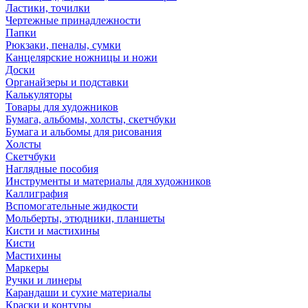
Ластики, точилки
Чертежные принадлежности
Папки
Рюкзаки, пеналы, сумки
Канцелярские ножницы и ножи
Доски
Органайзеры и подставки
Калькуляторы
Товары для художников
Бумага, альбомы, холсты, скетчбуки
Бумага и альбомы для рисования
Холсты
Скетчбуки
Наглядные пособия
Инструменты и материалы для художников
Каллиграфия
Вспомогательные жидкости
Мольберты, этюдники, планшеты
Кисти и мастихины
Кисти
Мастихины
Маркеры
Ручки и линеры
Карандаши и сухие материалы
Краски и контуры