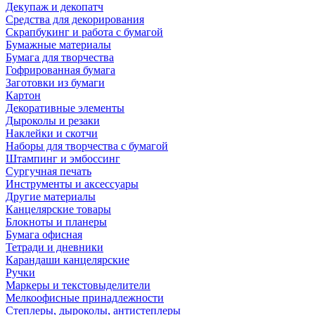
Декупаж и декопатч
Средства для декорирования
Скрапбукинг и работа с бумагой
Бумажные материалы
Бумага для творчества
Гофрированная бумага
Заготовки из бумаги
Картон
Декоративные элементы
Дыроколы и резаки
Наклейки и скотчи
Наборы для творчества с бумагой
Штампинг и эмбоссинг
Сургучная печать
Инструменты и аксессуары
Другие материалы
Канцелярские товары
Блокноты и планеры
Бумага офисная
Тетради и дневники
Карандаши канцелярские
Ручки
Маркеры и текстовыделители
Мелкоофисные принадлежности
Степлеры, дыроколы, антистеплеры