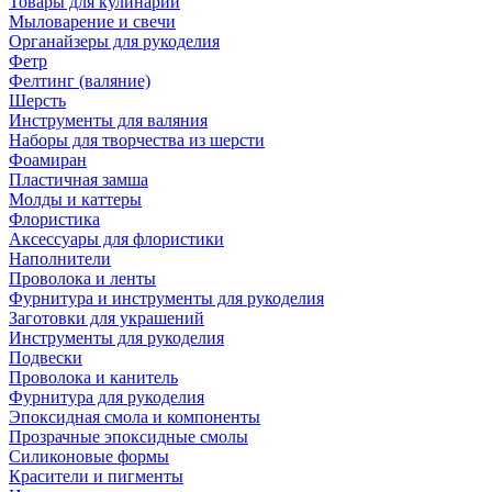
Товары для кулинарии
Мыловарение и свечи
Органайзеры для рукоделия
Фетр
Фелтинг (валяние)
Шерсть
Инструменты для валяния
Наборы для творчества из шерсти
Фоамиран
Пластичная замша
Молды и каттеры
Флористика
Аксессуары для флористики
Наполнители
Проволока и ленты
Фурнитура и инструменты для рукоделия
Заготовки для украшений
Инструменты для рукоделия
Подвески
Проволока и канитель
Фурнитура для рукоделия
Эпоксидная смола и компоненты
Прозрачные эпоксидные смолы
Силиконовые формы
Красители и пигменты