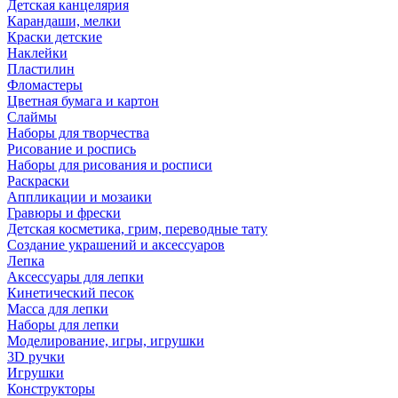
Детская канцелярия
Карандаши, мелки
Краски детские
Наклейки
Пластилин
Фломастеры
Цветная бумага и картон
Слаймы
Наборы для творчества
Рисование и роспись
Наборы для рисования и росписи
Раскраски
Аппликации и мозаики
Гравюры и фрески
Детская косметика, грим, переводные тату
Создание украшений и аксессуаров
Лепка
Аксессуары для лепки
Кинетический песок
Масса для лепки
Наборы для лепки
Моделирование, игры, игрушки
3D ручки
Игрушки
Конструкторы