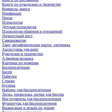
Книги по рукоделию и творчеству
Комиксы, манга
Нонфикшн
Проза
Психология
Детская психология
Психология общения и отношений
Личностный рост
Саморазвитие
Таро, метафорические карты, эзотерика
Аксессуары для книг
Рукоделие и творчество
Алмазная мозаика
Картины по номерам
Бисероплетение
Бисер
Пайетки
Стразы
Бусины
Наборы для бисероплетения
Леска, проволока, нитки для бисера
Инструменты для бисероплетения
Фурнитура для бисероплетения
Выжигание и резьба по дереву