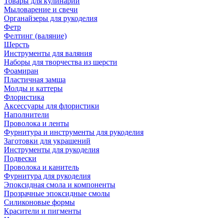
Товары для кулинарии
Мыловарение и свечи
Органайзеры для рукоделия
Фетр
Фелтинг (валяние)
Шерсть
Инструменты для валяния
Наборы для творчества из шерсти
Фоамиран
Пластичная замша
Молды и каттеры
Флористика
Аксессуары для флористики
Наполнители
Проволока и ленты
Фурнитура и инструменты для рукоделия
Заготовки для украшений
Инструменты для рукоделия
Подвески
Проволока и канитель
Фурнитура для рукоделия
Эпоксидная смола и компоненты
Прозрачные эпоксидные смолы
Силиконовые формы
Красители и пигменты