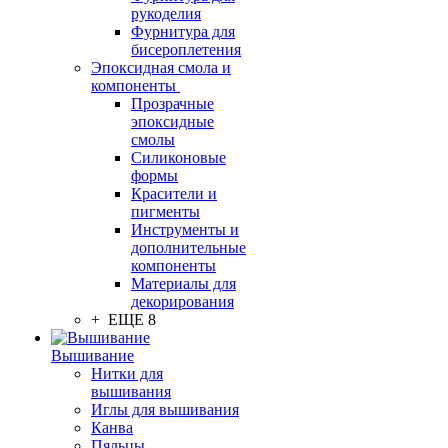
рукоделия
Фурнитура для
бисероплетения
Эпоксидная смола и
компоненты
Прозрачные
эпоксидные
смолы
Силиконовые
формы
Красители и
пигменты
Инструменты и
дополнительные
компоненты
Материалы для
декорирования
+ ЕЩЕ 8
Вышивание
Нитки для
вышивания
Иглы для вышивания
Канва
Пяльцы