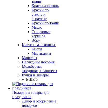
ткани
Краска-аэрозоль
Краски по
стеклу и
керамике
Краски по ткани
Масло
Спиртовые
чернила
Эбру
Кисти и мастихины
Кисти
Мастихины
Маркеры
Наглядные пособия
Мольберты,
этюдники, планшеты
Ручки и линеры
+ ЕЩЕ 6
Подарки и товары для
праздников
Декор и оформление
подарков