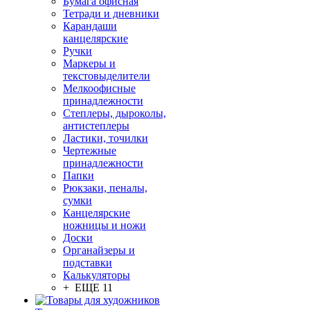
Бумага офисная
Тетради и дневники
Карандаши
канцелярские
Ручки
Маркеры и
текстовыделители
Мелкоофисные
принадлежности
Степлеры, дыроколы,
антистеплеры
Ластики, точилки
Чертежные
принадлежности
Папки
Рюкзаки, пеналы,
сумки
Канцелярские
ножницы и ножи
Доски
Органайзеры и
подставки
Калькуляторы
+ ЕЩЕ 11