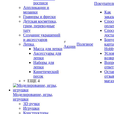
росписи
Покупател
Аппликации и
мозаики
Как
Гравюры и фрески
заказ
Детская косметика,
Спос
грим, переводные
опла
тату
Спос
Создание украшений
дост
и аксессуаров
Бону
Лепка
Полезное
карта
Акции
Масса для лепки
Hobb
Аксессуары для
Усло
лепки
возвр
Наборы для
Вопр
лепки
ответ
Кинетический
Оста
песок
отзыв
+ ЕЩЕ 4
мага
Моделирование, игры,
игрушки
3D ручки
Игрушки
Конструкторы