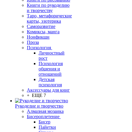
Книги по рукоделию
и творчеству
Таро, метафорические
карты, эзотерика
Саморазвитие
Комиксы, манга
Нонфикшн
Проза
Психология
Личностный
рост
Психология
общения и
отношений
Детская
психология
Аксессуары для книг
+ ЕЩЕ 7
Рукоделие и творчество
Алмазная мозаика
Бисероплетение
Бисер
Пайетки