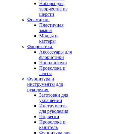
Наборы для
творчества из
шерсти
Фоамиран
Пластичная
замша
Молды и
каттеры
Флористика
Аксессуары для
флористики
Наполнители
Проволока и
ленты
Фурнитура и
инструменты для
рукоделия
Заготовки для
украшений
Инструменты
для рукоделия
Подвески
Проволока и
канитель
Фурнитура для