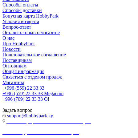
Способы оплаты
Способы доставки
Бонусная карта HobbyPark
Условия возврата
Вопрос-ответ
Оставить отзыв о магазине
О нас
Про HobbyPark
Новости
Пользовательское соглашение
Поставщикам
Оптовикам
Общая информация
Связаться с отделом продаж
Магазины
+996 (559) 22 33 33
+996 (559) 22 33 33
Megacom
+996 (709) 22 33 33
O!
Задать вопрос
support@hobbypark.kg
г. Бишкек, пр-т. Чынгыза Айтматова, 91
г. Бишкек, ул. Якова Логвиненко, 55