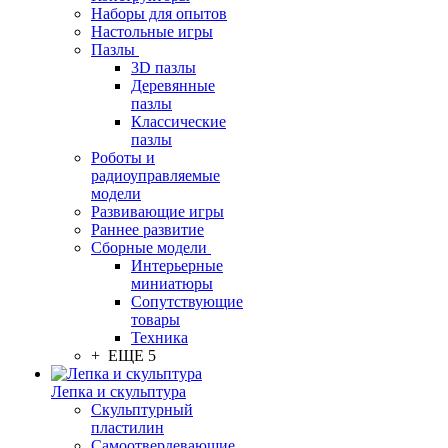
Наборы для опытов
Настольные игры
Пазлы
3D пазлы
Деревянные
пазлы
Классические
пазлы
Роботы и
радиоуправляемые
модели
Развивающие игры
Раннее развитие
Сборные модели
Интерьерные
миниатюры
Сопутствующие
товары
Техника
+ ЕЩЕ 5
Лепка и скульптура
Скульптурный
пластилин
Самоотвердевающие