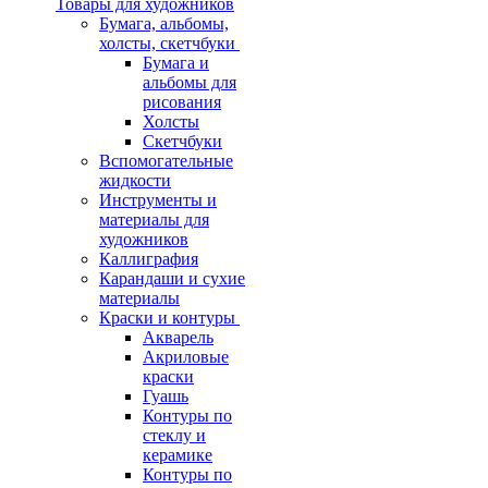
Товары для художников
Бумага, альбомы,
холсты, скетчбуки
Бумага и
альбомы для
рисования
Холсты
Скетчбуки
Вспомогательные
жидкости
Инструменты и
материалы для
художников
Каллиграфия
Карандаши и сухие
материалы
Краски и контуры
Акварель
Акриловые
краски
Гуашь
Контуры по
стеклу и
керамике
Контуры по