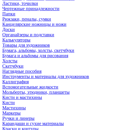
Ластики, точилки
Чертежные принадлежности
Папки
Рюкзаки, пеналы, сумки
Канцелярские ножницы и ножи
Доски
Органайзеры и подставки
Калькуляторы
Товары для художников
Бумага, альбомы, холсты, скетчбуки
Бумага и альбомы для рисования
Холсты
Скетчбуки
Наглядные пособия
Инструменты и материалы для художников
Каллиграфия
Вспомогательные жидкости
Мольберты, этюдники, планшеты
Кисти и мастихины
Кисти
Мастихины
Маркеры
Ручки и линеры
Карандаши и сухие материалы
Краски и контуры