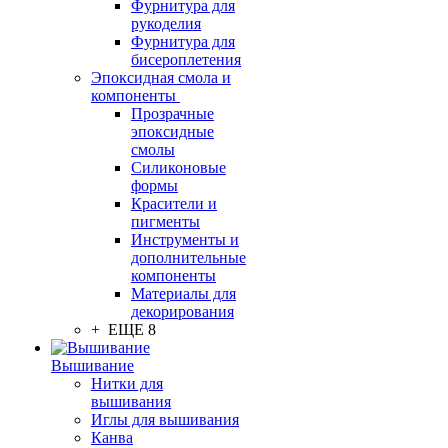
Фурнитура для
рукоделия
Фурнитура для
бисероплетения
Эпоксидная смола и
компоненты
Прозрачные
эпоксидные
смолы
Силиконовые
формы
Красители и
пигменты
Инструменты и
дополнительные
компоненты
Материалы для
декорирования
+ ЕЩЕ 8
Вышивание
Нитки для
вышивания
Иглы для вышивания
Канва