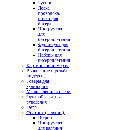
Бусины
Леска,
проволока,
нитки для
бисера
Инструменты
для
бисероплетения
Фурнитура для
бисероплетения
Наборы для
бисероплетения
Картины по номерам
Выжигание и резьба
по дереву
Товары для
кулинарии
Мыловарение и свечи
Органайзеры для
рукоделия
Фетр
Фелтинг (валяние)
Шерсть
Инструменты
для валяния