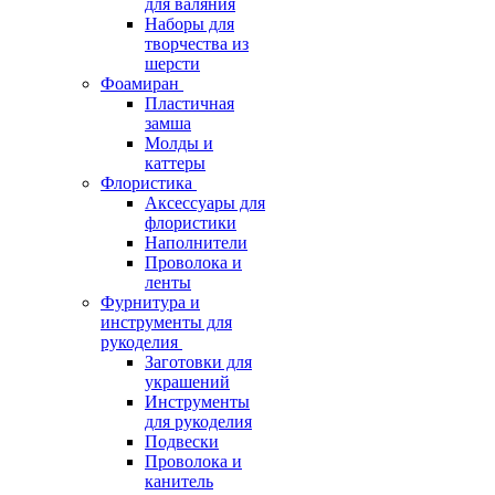
для валяния
Наборы для
творчества из
шерсти
Фоамиран
Пластичная
замша
Молды и
каттеры
Флористика
Аксессуары для
флористики
Наполнители
Проволока и
ленты
Фурнитура и
инструменты для
рукоделия
Заготовки для
украшений
Инструменты
для рукоделия
Подвески
Проволока и
канитель