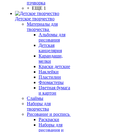
пэчворка
+ ЕЩЕ 1
Детское творчество
Материалы для
творчества
Альбомы для
рисования
Детская
канцелярия
Карандаши,
мелки
Краски детские
Наклейки
Пластилин
Фломастеры
Цветная бумага
и картон
Слаймы
Наборы для
творчества
Рисование и роспись
Раскраски
Наборы для
рисования и