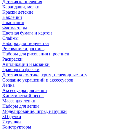
Детская канцелярия
Карандаши, мелки
Краски детские
Наклейки
Пластилин
Фломастеры
Цветная бумага и картон
Слаймы
Наборы для творчества
Рисование и роспись
Наборы для рисования и росписи
Раскраски
Аппликации и мозаики
Гравюры и фрески
Детская косметика, грим, переводные тату
Создание украшений и аксессуаров
Лепка
Аксессуары для лепки
Кинетический песок
Масса для лепки
Наборы для лепки
Моделирование, игры, игрушки
3D ручки
Игрушки
Конструкторы