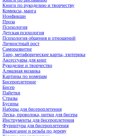
Книги по рукоделию и творчеству
Комиксы, манга
Нонфикшн
Проза
Психология
Детская психология
Психология общения и отношений
Личностный рост
Саморазвитие
Таро, метафорические карты, эзотерика
Аксессуары для книг
Рукоделие и творчество
Алмазная мозаика
Картины по номерам
Бисероплетение
Бисер
Пайетки
Стразы
Бусины
Наборы для бисероплетения
Леска, проволока, нитки для бисера
Инструменты для бисероплетения
Фурнитура для бисероплетения
Выжигание и резьба по дереву