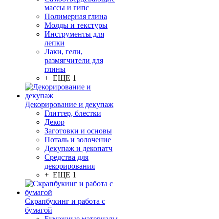
массы и гипс
Полимерная глина
Молды и текстуры
Инструменты для
лепки
Лаки, гели,
размягчители для
глины
+ ЕЩЕ 1
Декорирование и декупаж
Глиттер, блестки
Декор
Заготовки и основы
Поталь и золочение
Декупаж и декопатч
Средства для
декорирования
+ ЕЩЕ 1
Скрапбукинг и работа с
бумагой
Бумажные материалы