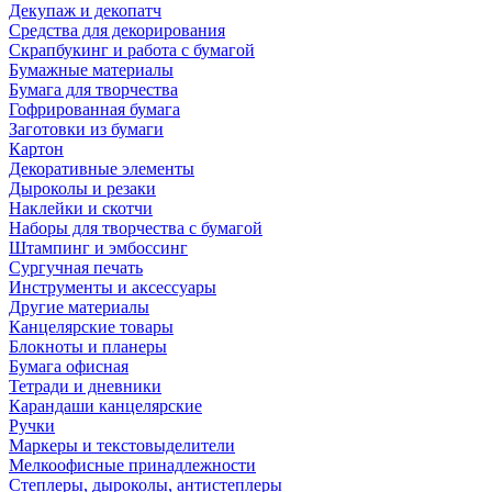
Декупаж и декопатч
Средства для декорирования
Скрапбукинг и работа с бумагой
Бумажные материалы
Бумага для творчества
Гофрированная бумага
Заготовки из бумаги
Картон
Декоративные элементы
Дыроколы и резаки
Наклейки и скотчи
Наборы для творчества с бумагой
Штампинг и эмбоссинг
Сургучная печать
Инструменты и аксессуары
Другие материалы
Канцелярские товары
Блокноты и планеры
Бумага офисная
Тетради и дневники
Карандаши канцелярские
Ручки
Маркеры и текстовыделители
Мелкоофисные принадлежности
Степлеры, дыроколы, антистеплеры