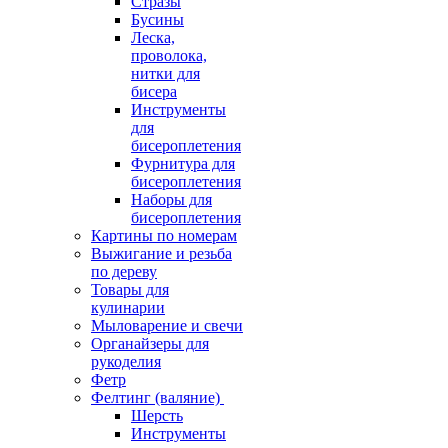
Стразы
Бусины
Леска,
проволока,
нитки для
бисера
Инструменты
для
бисероплетения
Фурнитура для
бисероплетения
Наборы для
бисероплетения
Картины по номерам
Выжигание и резьба
по дереву
Товары для
кулинарии
Мыловарение и свечи
Органайзеры для
рукоделия
Фетр
Фелтинг (валяние)
Шерсть
Инструменты