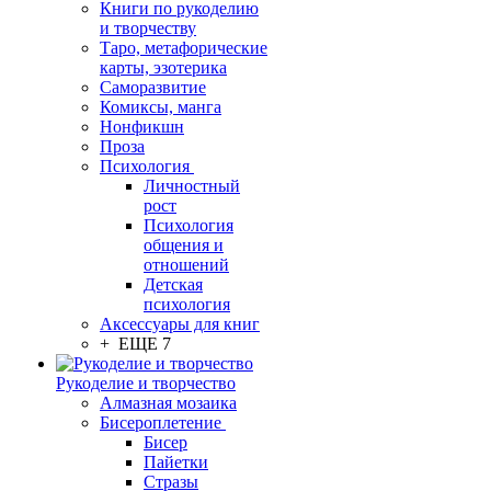
Книги по рукоделию
и творчеству
Таро, метафорические
карты, эзотерика
Саморазвитие
Комиксы, манга
Нонфикшн
Проза
Психология
Личностный
рост
Психология
общения и
отношений
Детская
психология
Аксессуары для книг
+ ЕЩЕ 7
Рукоделие и творчество
Алмазная мозаика
Бисероплетение
Бисер
Пайетки
Стразы