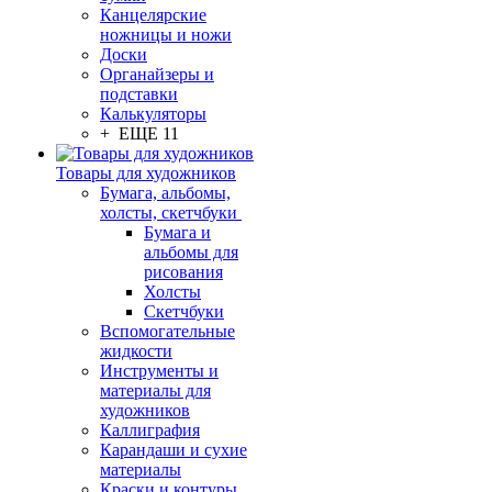
Канцелярские
ножницы и ножи
Доски
Органайзеры и
подставки
Калькуляторы
+ ЕЩЕ 11
Товары для художников
Бумага, альбомы,
холсты, скетчбуки
Бумага и
альбомы для
рисования
Холсты
Скетчбуки
Вспомогательные
жидкости
Инструменты и
материалы для
художников
Каллиграфия
Карандаши и сухие
материалы
Краски и контуры