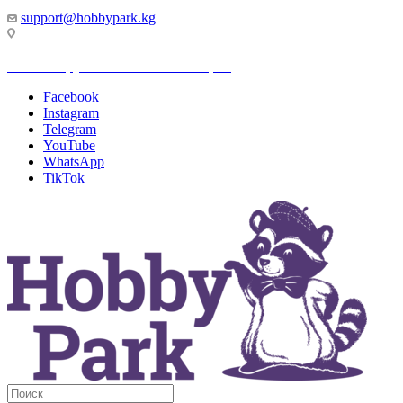
support@hobbypark.kg
г. Бишкек, пр-т. Чынгыза Айтматова, 91
г. Бишкек, ул. Якова Логвиненко, 55
Facebook
Instagram
Telegram
YouTube
WhatsApp
TikTok