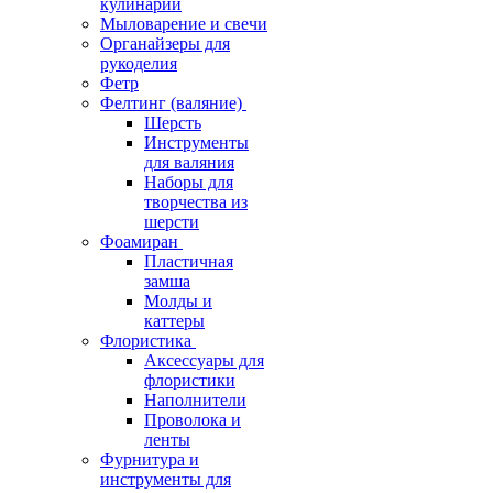
кулинарии
Мыловарение и свечи
Органайзеры для
рукоделия
Фетр
Фелтинг (валяние)
Шерсть
Инструменты
для валяния
Наборы для
творчества из
шерсти
Фоамиран
Пластичная
замша
Молды и
каттеры
Флористика
Аксессуары для
флористики
Наполнители
Проволока и
ленты
Фурнитура и
инструменты для