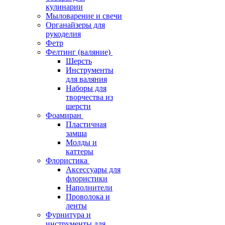
кулинарии
Мыловарение и свечи
Органайзеры для
рукоделия
Фетр
Фелтинг (валяние)
Шерсть
Инструменты
для валяния
Наборы для
творчества из
шерсти
Фоамиран
Пластичная
замша
Молды и
каттеры
Флористика
Аксессуары для
флористики
Наполнители
Проволока и
ленты
Фурнитура и
инструменты для