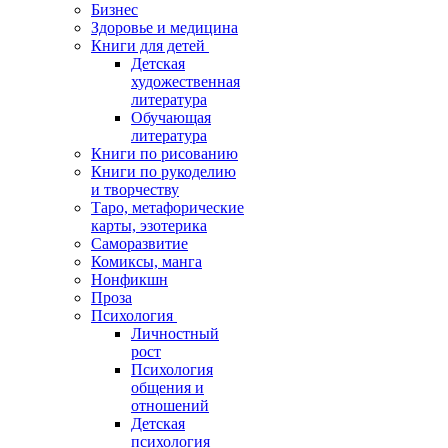
Бизнес
Здоровье и медицина
Книги для детей
Детская
художественная
литература
Обучающая
литература
Книги по рисованию
Книги по рукоделию
и творчеству
Таро, метафорические
карты, эзотерика
Саморазвитие
Комиксы, манга
Нонфикшн
Проза
Психология
Личностный
рост
Психология
общения и
отношений
Детская
психология