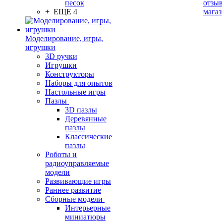
песок
отзыв
+ ЕЩЕ 4
мага
Моделирование, игры,
игрушки
3D ручки
Игрушки
Конструкторы
Наборы для опытов
Настольные игры
Пазлы
3D пазлы
Деревянные
пазлы
Классические
пазлы
Роботы и
радиоуправляемые
модели
Развивающие игры
Раннее развитие
Сборные модели
Интерьерные
миниатюры