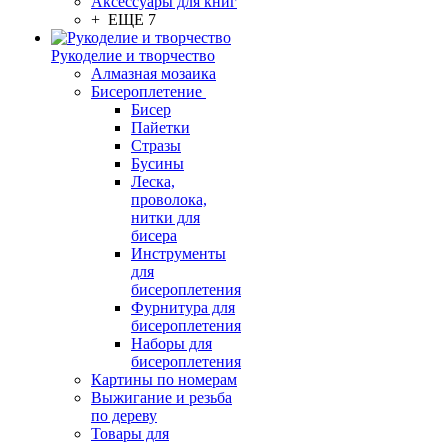
Аксессуары для книг
+ ЕЩЕ 7
Рукоделие и творчество
Алмазная мозаика
Бисероплетение
Бисер
Пайетки
Стразы
Бусины
Леска,
проволока,
нитки для
бисера
Инструменты
для
бисероплетения
Фурнитура для
бисероплетения
Наборы для
бисероплетения
Картины по номерам
Выжигание и резьба
по дереву
Товары для