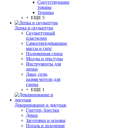
Сопутствующие
товары
Техника
+ ЕЩЕ 5
Лепка и скульптура
Скульптурный
пластилин
Самоотвердевающие
массы и гипс
Полимерная глина
Молды и текстуры
Инструменты для
лепки
Лаки, гели,
размягчители для
глины
+ ЕЩЕ 1
Декорирование и декупаж
Глиттер, блестки
Декор
Заготовки и основы
Поталь и золочение