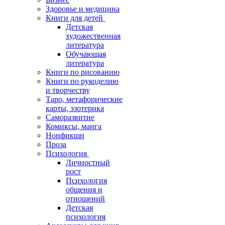
Здоровье и медицина
Книги для детей
Детская
художественная
литература
Обучающая
литература
Книги по рисованию
Книги по рукоделию
и творчеству
Таро, метафорические
карты, эзотерика
Саморазвитие
Комиксы, манга
Нонфикшн
Проза
Психология
Личностный
рост
Психология
общения и
отношений
Детская
психология