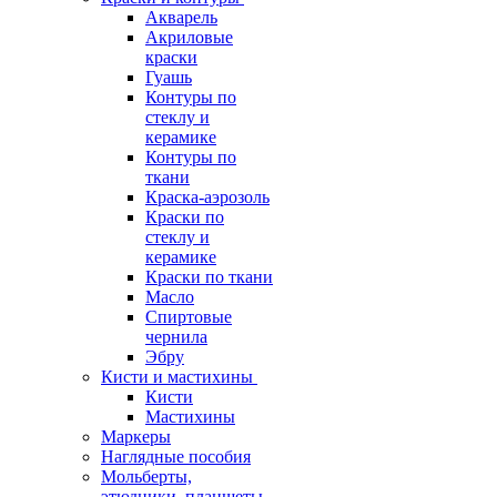
Акварель
Акриловые
краски
Гуашь
Контуры по
стеклу и
керамике
Контуры по
ткани
Краска-аэрозоль
Краски по
стеклу и
керамике
Краски по ткани
Масло
Спиртовые
чернила
Эбру
Кисти и мастихины
Кисти
Мастихины
Маркеры
Наглядные пособия
Мольберты,
этюдники, планшеты