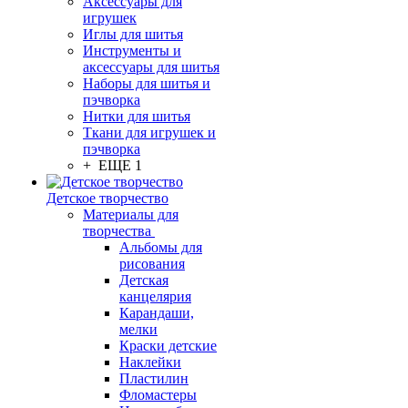
Аксессуары для
игрушек
Иглы для шитья
Инструменты и
аксессуары для шитья
Наборы для шитья и
пэчворка
Нитки для шитья
Ткани для игрушек и
пэчворка
+ ЕЩЕ 1
Детское творчество
Материалы для
творчества
Альбомы для
рисования
Детская
канцелярия
Карандаши,
мелки
Краски детские
Наклейки
Пластилин
Фломастеры