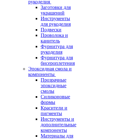
рукоделия
Заготовки для
украшений
Инструменты
для рукоделия
Подвески
Проволока и
канитель
Фурнитура для
рукоделия
Фурнитура для
бисероплетения
Эпоксидная смола и
компоненты
Прозрачные
эпоксидные
смолы
Силиконовые
формы
Красители и
пигменты
Инструменты и
дополнительные
компоненты
Материалы для