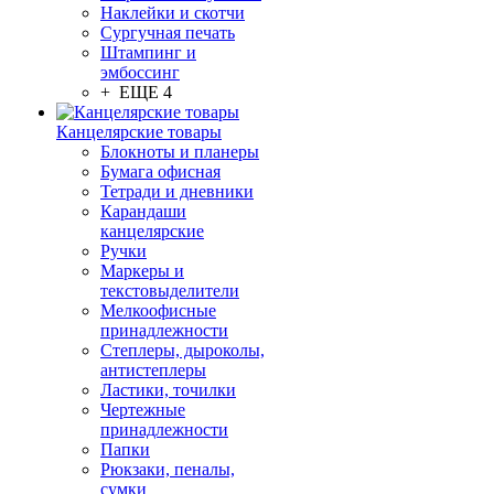
Наклейки и скотчи
Сургучная печать
Штампинг и
эмбоссинг
+ ЕЩЕ 4
Канцелярские товары
Блокноты и планеры
Бумага офисная
Тетради и дневники
Карандаши
канцелярские
Ручки
Маркеры и
текстовыделители
Мелкоофисные
принадлежности
Степлеры, дыроколы,
антистеплеры
Ластики, точилки
Чертежные
принадлежности
Папки
Рюкзаки, пеналы,
сумки