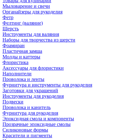
Товары для кулинарии
Мыловарение и свечи
Органайзеры для рукоделия
Фетр
Фелтинг (валяние)
Шерсть
Инструменты для валяния
Наборы для творчества из шерсти
Фоамиран
Пластичная замша
Молды и каттеры
Флористика
Аксессуары для флористики
Наполнители
Проволока и ленты
Фурнитура и инструменты для рукоделия
Заготовки для украшений
Инструменты для рукоделия
Подвески
Проволока и канитель
Фурнитура для рукоделия
Эпоксидная смола и компоненты
Прозрачные эпоксидные смолы
Силиконовые формы
Красители и пигменты