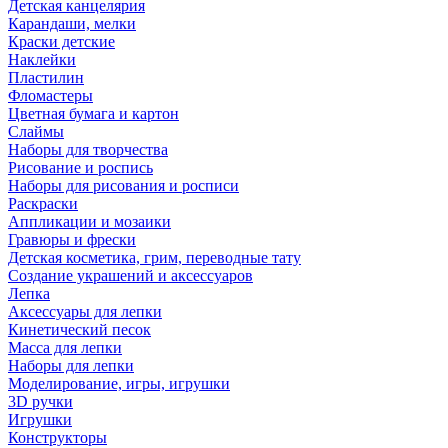
Детская канцелярия
Карандаши, мелки
Краски детские
Наклейки
Пластилин
Фломастеры
Цветная бумага и картон
Слаймы
Наборы для творчества
Рисование и роспись
Наборы для рисования и росписи
Раскраски
Аппликации и мозаики
Гравюры и фрески
Детская косметика, грим, переводные тату
Создание украшений и аксессуаров
Лепка
Аксессуары для лепки
Кинетический песок
Масса для лепки
Наборы для лепки
Моделирование, игры, игрушки
3D ручки
Игрушки
Конструкторы