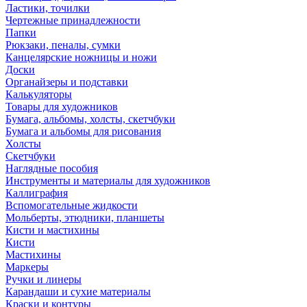
Ластики, точилки
Чертежные принадлежности
Папки
Рюкзаки, пеналы, сумки
Канцелярские ножницы и ножи
Доски
Органайзеры и подставки
Калькуляторы
Товары для художников
Бумага, альбомы, холсты, скетчбуки
Бумага и альбомы для рисования
Холсты
Скетчбуки
Наглядные пособия
Инструменты и материалы для художников
Каллиграфия
Вспомогательные жидкости
Мольберты, этюдники, планшеты
Кисти и мастихины
Кисти
Мастихины
Маркеры
Ручки и линеры
Карандаши и сухие материалы
Краски и контуры