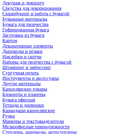
Декупаж и декопатч
Средства для декорирования
Скрапбукинг и работа с бумагой
Бумажные материалы
Бумага для творчества
Гофрированная бумага
Заготовки из бумаги
Картон
Декоративные элементы
Дыроколы и резаки
Наклейки и скотчи
Наборы для творчества с бумагой
Штампинг и эмбоссинг
Сургучная печать
Инструменты и аксессуары
Другие материалы
Канцелярские товары
Блокноты и планеры
Бумага офисная
Тетради и дневники
Карандаши канцелярские
Ручки
Маркеры и текстовыделители
Мелкоофисные принадлежности
Степлеры, дыроколы, антистеплеры