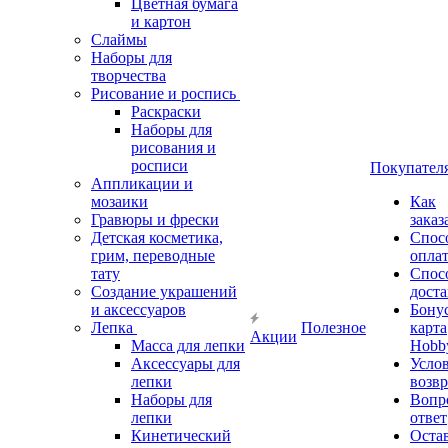
Цветная бумага
и картон
Слаймы
Наборы для
творчества
Рисование и роспись
Раскраски
Наборы для
рисования и
росписи
Покупател
Аппликации и
мозаики
Как
Гравюры и фрески
заказ
Детская косметика,
Спос
грим, переводные
опла
тату
Спос
Создание украшений
дост
и аксессуаров
Бону
Лепка
Полезное
карта
Акции
Масса для лепки
Hobb
Аксессуары для
Усло
лепки
возвр
Наборы для
Вопр
лепки
ответ
Кинетический
Оста