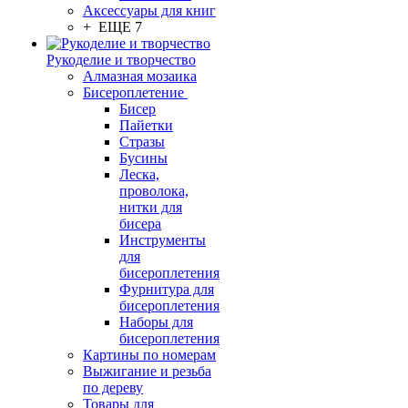
Аксессуары для книг
+ ЕЩЕ 7
Рукоделие и творчество
Алмазная мозаика
Бисероплетение
Бисер
Пайетки
Стразы
Бусины
Леска,
проволока,
нитки для
бисера
Инструменты
для
бисероплетения
Фурнитура для
бисероплетения
Наборы для
бисероплетения
Картины по номерам
Выжигание и резьба
по дереву
Товары для