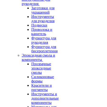
рукоделия
Заготовки для
украшений
Инструменты
для рукоделия
Подвески
Проволока и
канитель
Фурнитура для
рукоделия
Фурнитура для
бисероплетения
Эпоксидная смола и
компоненты
Прозрачные
эпоксидные
смолы
Силиконовые
формы
Красители и
пигменты
Инструменты и
дополнительные
компоненты
Материалы для