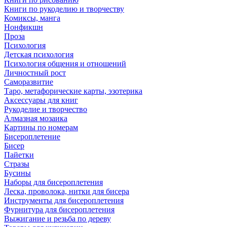
Книги по рукоделию и творчеству
Комиксы, манга
Нонфикшн
Проза
Психология
Детская психология
Психология общения и отношений
Личностный рост
Саморазвитие
Таро, метафорические карты, эзотерика
Аксессуары для книг
Рукоделие и творчество
Алмазная мозаика
Картины по номерам
Бисероплетение
Бисер
Пайетки
Стразы
Бусины
Наборы для бисероплетения
Леска, проволока, нитки для бисера
Инструменты для бисероплетения
Фурнитура для бисероплетения
Выжигание и резьба по дереву