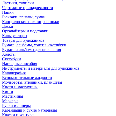
Ластики, точилки
Чертежные принадлежности
Папки
Рюкзаки, пеналы, сумки
Канцелярские ножницы и ножи
Доски
Органайзеры и подставки
Калькуляторы
Товары для художников
Бумага, альбомы, холсты, скетчбуки
Бумага и альбомы для рисования
Холсты
Скетчбуки
Наглядные пособия
Инструменты и материалы для художников
Каллиграфия
Вспомогательные жидкости
Мольберты, этюдники, планшеты
Кисти и мастихины
Кисти
Мастихины
Маркеры
Ручки и линеры
Карандаши и сухие материалы
Краски и контуры