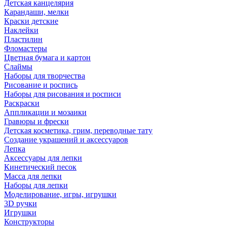
Детская канцелярия
Карандаши, мелки
Краски детские
Наклейки
Пластилин
Фломастеры
Цветная бумага и картон
Слаймы
Наборы для творчества
Рисование и роспись
Наборы для рисования и росписи
Раскраски
Аппликации и мозаики
Гравюры и фрески
Детская косметика, грим, переводные тату
Создание украшений и аксессуаров
Лепка
Аксессуары для лепки
Кинетический песок
Масса для лепки
Наборы для лепки
Моделирование, игры, игрушки
3D ручки
Игрушки
Конструкторы