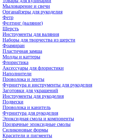
Товары для кулинарии
Мыловарение и свечи
Органайзеры для рукоделия
Фетр
Фелтинг (валяние)
Шерсть
Инструменты для валяния
Наборы для творчества из шерсти
Фоамиран
Пластичная замша
Молды и каттеры
Флористика
Аксессуары для флористики
Наполнители
Проволока и ленты
Фурнитура и инструменты для рукоделия
Заготовки для украшений
Инструменты для рукоделия
Подвески
Проволока и канитель
Фурнитура для рукоделия
Эпоксидная смола и компоненты
Прозрачные эпоксидные смолы
Силиконовые формы
Красители и пигменты