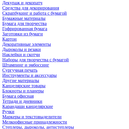
Декупаж и декопатч
Средства для декорирования
Скрапбукинг и работа с бумагой
Бумажные материалы
Бумага для творчества
Гофрированная бумага
Заготовки из бумаги
Картон
Декоративные элементы
Дыроколы и резаки
Наклейки и скотчи
Наборы для творчества с бумагой
Штампинг и эмбоссинг
Сургучная печать
Инструменты и аксессуары
Другие материалы
Канцелярские товары
Блокноты и планеры
Бумага офисная
Тетради и дневники
Карандаши канцелярские
Ручки
Маркеры и текстовыделители
Мелкоофисные принадлежности
Степлеры, дыроколы, антистеплеры