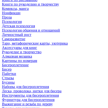
Книги по рукоделию и творчеству
Комиксы, манга
Нонфикшн
Проза
Психология
Детская психология
Психология общения и отношений
Личностный рост
Саморазвитие
Таро, метафорические карты, эзотерика
Аксессуары для книг
Рукоделие и творчество
Алмазная мозаика
Картины по номерам
Бисероплетение
Бисер
Пайетки
Стразы
Бусины
Наборы для бисероплетения
Леска, проволока, нитки для бисера
Инструменты для бисероплетения
Фурнитура для бисероплетения
Выжигание и резьба по дереву