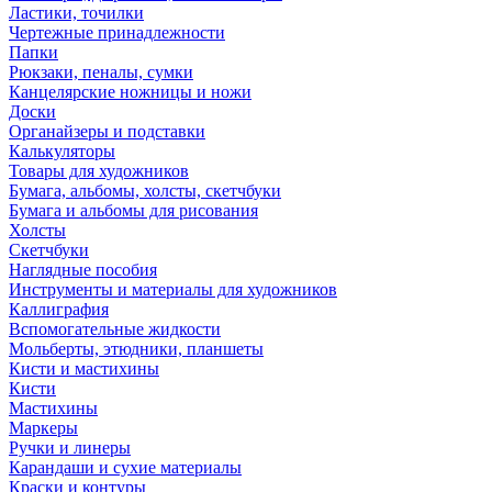
Ластики, точилки
Чертежные принадлежности
Папки
Рюкзаки, пеналы, сумки
Канцелярские ножницы и ножи
Доски
Органайзеры и подставки
Калькуляторы
Товары для художников
Бумага, альбомы, холсты, скетчбуки
Бумага и альбомы для рисования
Холсты
Скетчбуки
Наглядные пособия
Инструменты и материалы для художников
Каллиграфия
Вспомогательные жидкости
Мольберты, этюдники, планшеты
Кисти и мастихины
Кисти
Мастихины
Маркеры
Ручки и линеры
Карандаши и сухие материалы
Краски и контуры