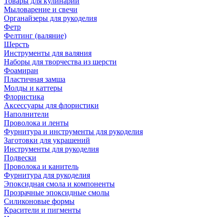
Товары для кулинарии
Мыловарение и свечи
Органайзеры для рукоделия
Фетр
Фелтинг (валяние)
Шерсть
Инструменты для валяния
Наборы для творчества из шерсти
Фоамиран
Пластичная замша
Молды и каттеры
Флористика
Аксессуары для флористики
Наполнители
Проволока и ленты
Фурнитура и инструменты для рукоделия
Заготовки для украшений
Инструменты для рукоделия
Подвески
Проволока и канитель
Фурнитура для рукоделия
Эпоксидная смола и компоненты
Прозрачные эпоксидные смолы
Силиконовые формы
Красители и пигменты