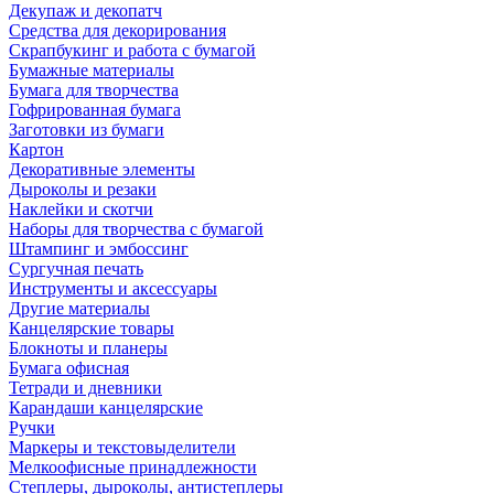
Декупаж и декопатч
Средства для декорирования
Скрапбукинг и работа с бумагой
Бумажные материалы
Бумага для творчества
Гофрированная бумага
Заготовки из бумаги
Картон
Декоративные элементы
Дыроколы и резаки
Наклейки и скотчи
Наборы для творчества с бумагой
Штампинг и эмбоссинг
Сургучная печать
Инструменты и аксессуары
Другие материалы
Канцелярские товары
Блокноты и планеры
Бумага офисная
Тетради и дневники
Карандаши канцелярские
Ручки
Маркеры и текстовыделители
Мелкоофисные принадлежности
Степлеры, дыроколы, антистеплеры