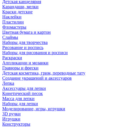
Детская канцелярия
Карандаши, мелки
Краски детские
Наклейки
Пластилин
Фломастеры
Цветная бумага и картон
Слаймы
Наборы для творчества
Рисование и роспись
Наборы для рисования и росписи
Раскраски
Аппликации и мозаики
Гравюры и фрески
Детская косметика, грим, переводные тату
Создание украшений и аксессуаров
Лепка
Аксессуары для лепки
Кинетический песок
Масса для лепки
Наборы для лепки
Моделирование, игры, игрушки
3D ручки
Игрушки
Конструкторы