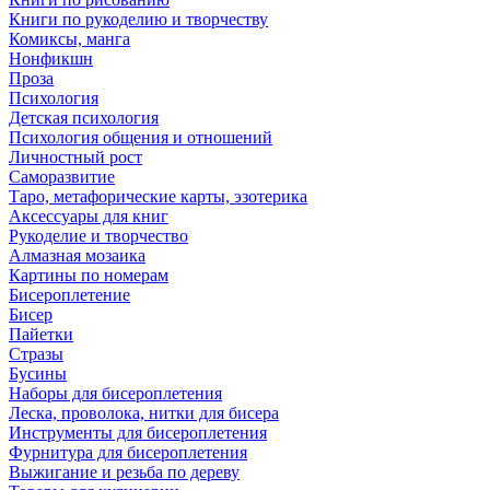
Книги по рукоделию и творчеству
Комиксы, манга
Нонфикшн
Проза
Психология
Детская психология
Психология общения и отношений
Личностный рост
Саморазвитие
Таро, метафорические карты, эзотерика
Аксессуары для книг
Рукоделие и творчество
Алмазная мозаика
Картины по номерам
Бисероплетение
Бисер
Пайетки
Стразы
Бусины
Наборы для бисероплетения
Леска, проволока, нитки для бисера
Инструменты для бисероплетения
Фурнитура для бисероплетения
Выжигание и резьба по дереву