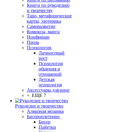
Книги по рукоделию
и творчеству
Таро, метафорические
карты, эзотерика
Саморазвитие
Комиксы, манга
Нонфикшн
Проза
Психология
Личностный
рост
Психология
общения и
отношений
Детская
психология
Аксессуары для книг
+ ЕЩЕ 7
Рукоделие и творчество
Алмазная мозаика
Бисероплетение
Бисер
Пайетки