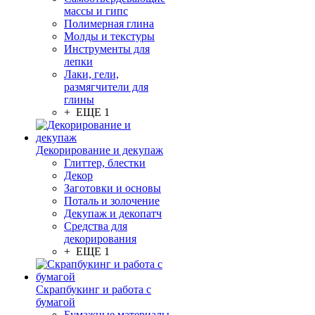
массы и гипс
Полимерная глина
Молды и текстуры
Инструменты для
лепки
Лаки, гели,
размягчители для
глины
+ ЕЩЕ 1
Декорирование и декупаж
Глиттер, блестки
Декор
Заготовки и основы
Поталь и золочение
Декупаж и декопатч
Средства для
декорирования
+ ЕЩЕ 1
Скрапбукинг и работа с
бумагой
Бумажные материалы