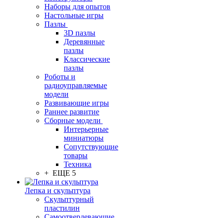
Наборы для опытов
Настольные игры
Пазлы
3D пазлы
Деревянные
пазлы
Классические
пазлы
Роботы и
радиоуправляемые
модели
Развивающие игры
Раннее развитие
Сборные модели
Интерьерные
миниатюры
Сопутствующие
товары
Техника
+ ЕЩЕ 5
Лепка и скульптура
Скульптурный
пластилин
Самоотвердевающие