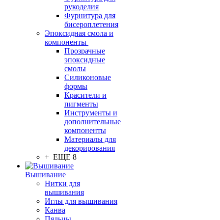
рукоделия
Фурнитура для
бисероплетения
Эпоксидная смола и
компоненты
Прозрачные
эпоксидные
смолы
Силиконовые
формы
Красители и
пигменты
Инструменты и
дополнительные
компоненты
Материалы для
декорирования
+ ЕЩЕ 8
Вышивание
Нитки для
вышивания
Иглы для вышивания
Канва
Пяльцы