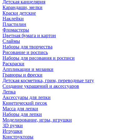
Детская канцелярия
Карандаши, мелки
Краски детские
Наклейки
Пластилин
Фломастеры
Цветная бумага и картон
Слаймы
Наборы для творчества
Рисование и роспись
Наборы для рисования и росписи
Раскраски
Аппликации и мозаики
Гравюры и фрески
Детская косметика, грим, переводные тату
Создание украшений и аксессуаров
Лепка
Аксессуары для лепки
Кинетический песок
Масса для лепки
Наборы для лепки
Моделирование, игры, игрушки
3D ручки
Игрушки
Конструкторы