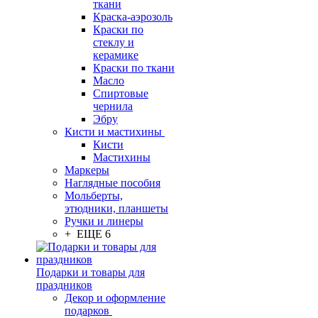
ткани
Краска-аэрозоль
Краски по
стеклу и
керамике
Краски по ткани
Масло
Спиртовые
чернила
Эбру
Кисти и мастихины
Кисти
Мастихины
Маркеры
Наглядные пособия
Мольберты,
этюдники, планшеты
Ручки и линеры
+ ЕЩЕ 6
Подарки и товары для
праздников
Декор и оформление
подарков