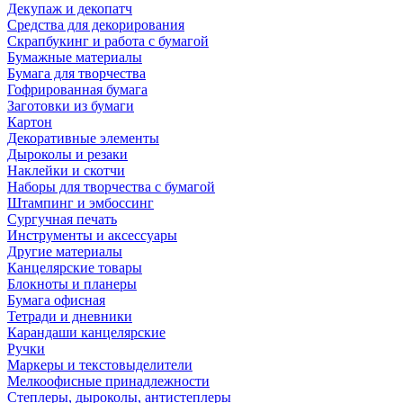
Декупаж и декопатч
Средства для декорирования
Скрапбукинг и работа с бумагой
Бумажные материалы
Бумага для творчества
Гофрированная бумага
Заготовки из бумаги
Картон
Декоративные элементы
Дыроколы и резаки
Наклейки и скотчи
Наборы для творчества с бумагой
Штампинг и эмбоссинг
Сургучная печать
Инструменты и аксессуары
Другие материалы
Канцелярские товары
Блокноты и планеры
Бумага офисная
Тетради и дневники
Карандаши канцелярские
Ручки
Маркеры и текстовыделители
Мелкоофисные принадлежности
Степлеры, дыроколы, антистеплеры