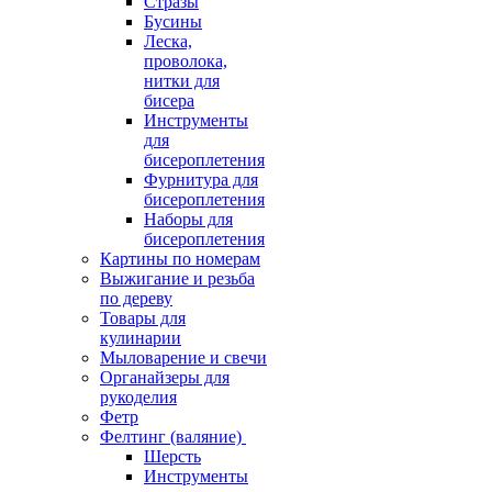
Стразы
Бусины
Леска,
проволока,
нитки для
бисера
Инструменты
для
бисероплетения
Фурнитура для
бисероплетения
Наборы для
бисероплетения
Картины по номерам
Выжигание и резьба
по дереву
Товары для
кулинарии
Мыловарение и свечи
Органайзеры для
рукоделия
Фетр
Фелтинг (валяние)
Шерсть
Инструменты