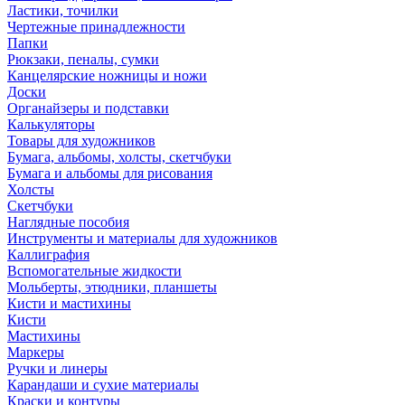
Ластики, точилки
Чертежные принадлежности
Папки
Рюкзаки, пеналы, сумки
Канцелярские ножницы и ножи
Доски
Органайзеры и подставки
Калькуляторы
Товары для художников
Бумага, альбомы, холсты, скетчбуки
Бумага и альбомы для рисования
Холсты
Скетчбуки
Наглядные пособия
Инструменты и материалы для художников
Каллиграфия
Вспомогательные жидкости
Мольберты, этюдники, планшеты
Кисти и мастихины
Кисти
Мастихины
Маркеры
Ручки и линеры
Карандаши и сухие материалы
Краски и контуры