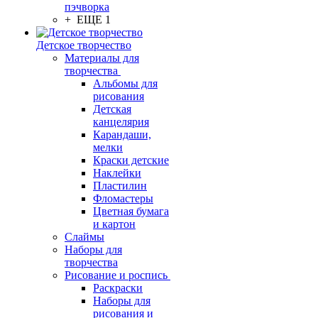
пэчворка
+ ЕЩЕ 1
Детское творчество
Материалы для
творчества
Альбомы для
рисования
Детская
канцелярия
Карандаши,
мелки
Краски детские
Наклейки
Пластилин
Фломастеры
Цветная бумага
и картон
Слаймы
Наборы для
творчества
Рисование и роспись
Раскраски
Наборы для
рисования и