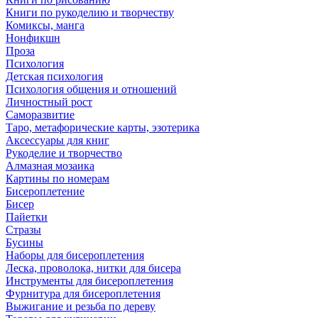
Книги по рукоделию и творчеству
Комиксы, манга
Нонфикшн
Проза
Психология
Детская психология
Психология общения и отношений
Личностный рост
Саморазвитие
Таро, метафорические карты, эзотерика
Аксессуары для книг
Рукоделие и творчество
Алмазная мозаика
Картины по номерам
Бисероплетение
Бисер
Пайетки
Стразы
Бусины
Наборы для бисероплетения
Леска, проволока, нитки для бисера
Инструменты для бисероплетения
Фурнитура для бисероплетения
Выжигание и резьба по дереву