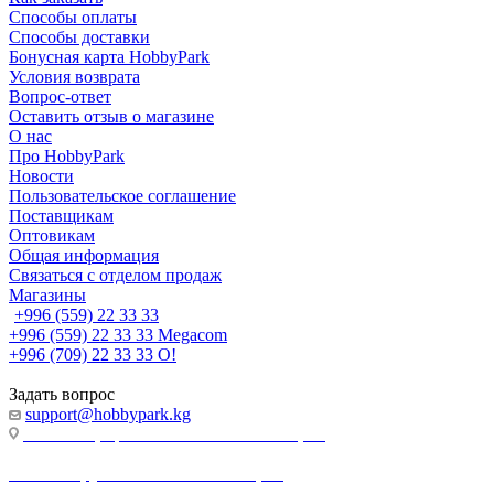
Способы оплаты
Способы доставки
Бонусная карта HobbyPark
Условия возврата
Вопрос-ответ
Оставить отзыв о магазине
О нас
Про HobbyPark
Новости
Пользовательское соглашение
Поставщикам
Оптовикам
Общая информация
Связаться с отделом продаж
Магазины
+996 (559) 22 33 33
+996 (559) 22 33 33
Megacom
+996 (709) 22 33 33
O!
Задать вопрос
support@hobbypark.kg
г. Бишкек, пр-т. Чынгыза Айтматова, 91
г. Бишкек, ул. Якова Логвиненко, 55