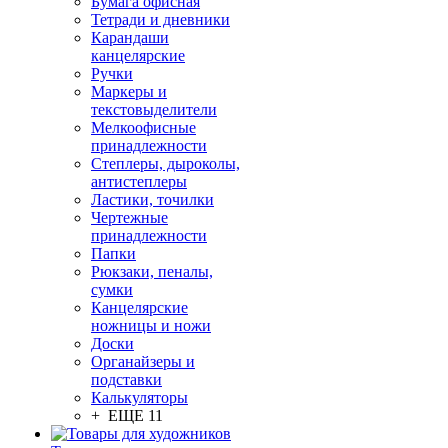
Бумага офисная
Тетради и дневники
Карандаши
канцелярские
Ручки
Маркеры и
текстовыделители
Мелкоофисные
принадлежности
Степлеры, дыроколы,
антистеплеры
Ластики, точилки
Чертежные
принадлежности
Папки
Рюкзаки, пеналы,
сумки
Канцелярские
ножницы и ножи
Доски
Органайзеры и
подставки
Калькуляторы
+ ЕЩЕ 11