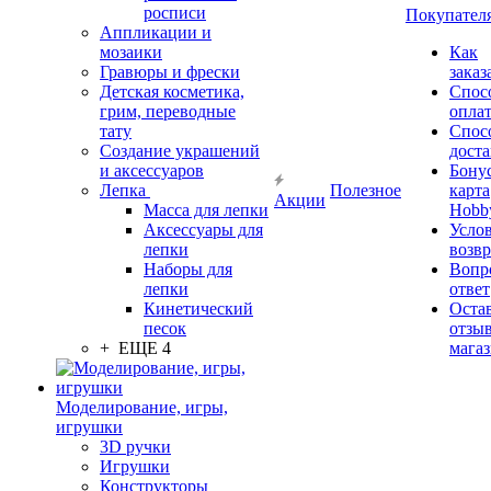
росписи
Покупател
Аппликации и
мозаики
Как
Гравюры и фрески
заказ
Детская косметика,
Спос
грим, переводные
опла
тату
Спос
Создание украшений
дост
и аксессуаров
Бону
Лепка
Полезное
карта
Акции
Масса для лепки
Hobb
Аксессуары для
Усло
лепки
возвр
Наборы для
Вопр
лепки
ответ
Кинетический
Оста
песок
отзыв
+ ЕЩЕ 4
мага
Моделирование, игры,
игрушки
3D ручки
Игрушки
Конструкторы