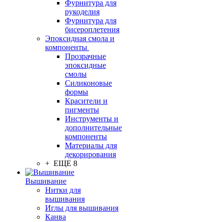
Фурнитура для
рукоделия
Фурнитура для
бисероплетения
Эпоксидная смола и
компоненты
Прозрачные
эпоксидные
смолы
Силиконовые
формы
Красители и
пигменты
Инструменты и
дополнительные
компоненты
Материалы для
декорирования
+ ЕЩЕ 8
Вышивание
Нитки для
вышивания
Иглы для вышивания
Канва