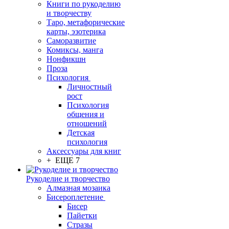
Книги по рукоделию
и творчеству
Таро, метафорические
карты, эзотерика
Саморазвитие
Комиксы, манга
Нонфикшн
Проза
Психология
Личностный
рост
Психология
общения и
отношений
Детская
психология
Аксессуары для книг
+ ЕЩЕ 7
Рукоделие и творчество
Алмазная мозаика
Бисероплетение
Бисер
Пайетки
Стразы