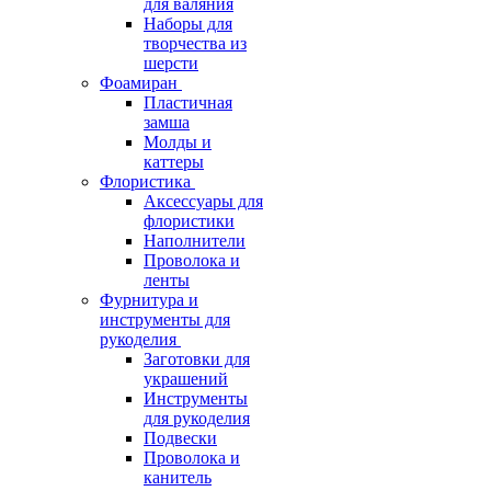
для валяния
Наборы для
творчества из
шерсти
Фоамиран
Пластичная
замша
Молды и
каттеры
Флористика
Аксессуары для
флористики
Наполнители
Проволока и
ленты
Фурнитура и
инструменты для
рукоделия
Заготовки для
украшений
Инструменты
для рукоделия
Подвески
Проволока и
канитель