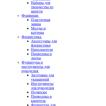
Наборы для
творчества из
шерсти
Фоамиран
Пластичная
замша
Молды и
каттеры
Флористика
Аксессуары для
флористики
Наполнители
Проволока и
ленты
Фурнитура и
инструменты для
рукоделия
Заготовки для
украшений
Инструменты
для рукоделия
Подвески
Проволока и
канитель
Фурнитура для