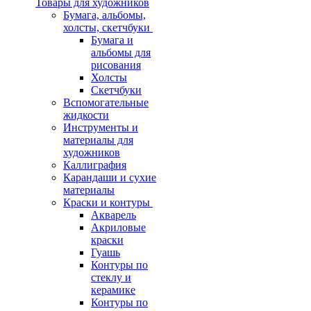
Товары для художников
Бумага, альбомы,
холсты, скетчбуки
Бумага и
альбомы для
рисования
Холсты
Скетчбуки
Вспомогательные
жидкости
Инструменты и
материалы для
художников
Каллиграфия
Карандаши и сухие
материалы
Краски и контуры
Акварель
Акриловые
краски
Гуашь
Контуры по
стеклу и
керамике
Контуры по