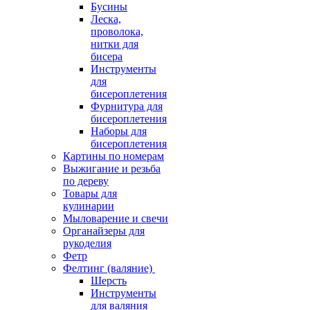
Бусины
Леска,
проволока,
нитки для
бисера
Инструменты
для
бисероплетения
Фурнитура для
бисероплетения
Наборы для
бисероплетения
Картины по номерам
Выжигание и резьба
по дереву
Товары для
кулинарии
Мыловарение и свечи
Органайзеры для
рукоделия
Фетр
Фелтинг (валяние)
Шерсть
Инструменты
для валяния