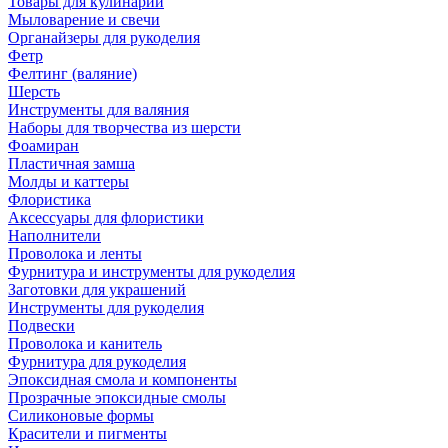
Товары для кулинарии
Мыловарение и свечи
Органайзеры для рукоделия
Фетр
Фелтинг (валяние)
Шерсть
Инструменты для валяния
Наборы для творчества из шерсти
Фоамиран
Пластичная замша
Молды и каттеры
Флористика
Аксессуары для флористики
Наполнители
Проволока и ленты
Фурнитура и инструменты для рукоделия
Заготовки для украшений
Инструменты для рукоделия
Подвески
Проволока и канитель
Фурнитура для рукоделия
Эпоксидная смола и компоненты
Прозрачные эпоксидные смолы
Силиконовые формы
Красители и пигменты