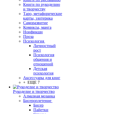
Книги по рукоделию
и творчеству
Таро, метафорические
карты, эзотерика
Саморазвитие
Комиксы, манга
Нонфикшн
Проза
Психология
Личностный
рост
Психология
общения и
отношений
Детская
психология
Аксессуары для книг
+ ЕЩЕ 7
Рукоделие и творчество
Алмазная мозаика
Бисероплетение
Бисер
Пайетки