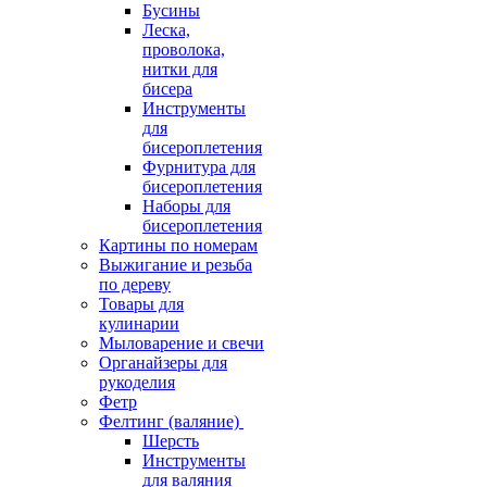
Бусины
Леска,
проволока,
нитки для
бисера
Инструменты
для
бисероплетения
Фурнитура для
бисероплетения
Наборы для
бисероплетения
Картины по номерам
Выжигание и резьба
по дереву
Товары для
кулинарии
Мыловарение и свечи
Органайзеры для
рукоделия
Фетр
Фелтинг (валяние)
Шерсть
Инструменты
для валяния