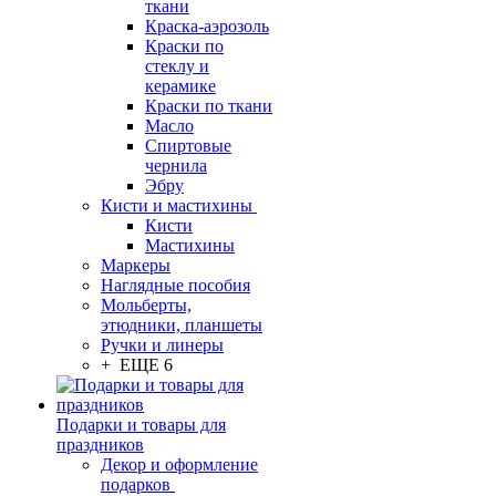
ткани
Краска-аэрозоль
Краски по
стеклу и
керамике
Краски по ткани
Масло
Спиртовые
чернила
Эбру
Кисти и мастихины
Кисти
Мастихины
Маркеры
Наглядные пособия
Мольберты,
этюдники, планшеты
Ручки и линеры
+ ЕЩЕ 6
Подарки и товары для
праздников
Декор и оформление
подарков