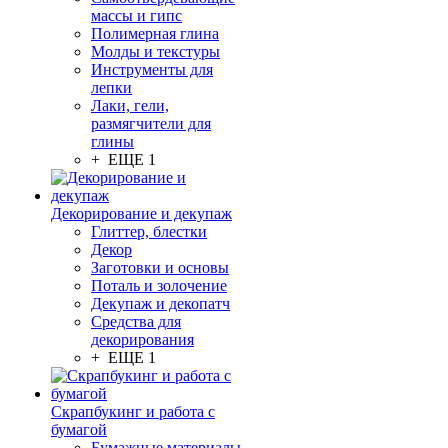
массы и гипс
Полимерная глина
Молды и текстуры
Инструменты для
лепки
Лаки, гели,
размягчители для
глины
+ ЕЩЕ 1
Декорирование и декупаж
Глиттер, блестки
Декор
Заготовки и основы
Поталь и золочение
Декупаж и декопатч
Средства для
декорирования
+ ЕЩЕ 1
Скрапбукинг и работа с
бумагой
Бумажные материалы