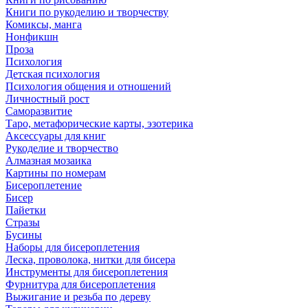
Книги по рукоделию и творчеству
Комиксы, манга
Нонфикшн
Проза
Психология
Детская психология
Психология общения и отношений
Личностный рост
Саморазвитие
Таро, метафорические карты, эзотерика
Аксессуары для книг
Рукоделие и творчество
Алмазная мозаика
Картины по номерам
Бисероплетение
Бисер
Пайетки
Стразы
Бусины
Наборы для бисероплетения
Леска, проволока, нитки для бисера
Инструменты для бисероплетения
Фурнитура для бисероплетения
Выжигание и резьба по дереву