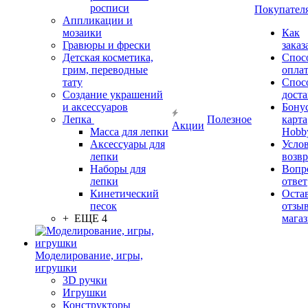
росписи
Покупател
Аппликации и
мозаики
Как
Гравюры и фрески
заказ
Детская косметика,
Спос
грим, переводные
опла
тату
Спос
Создание украшений
дост
и аксессуаров
Бону
Лепка
Полезное
карта
Акции
Масса для лепки
Hobb
Аксессуары для
Усло
лепки
возвр
Наборы для
Вопр
лепки
ответ
Кинетический
Оста
песок
отзыв
+ ЕЩЕ 4
мага
Моделирование, игры,
игрушки
3D ручки
Игрушки
Конструкторы