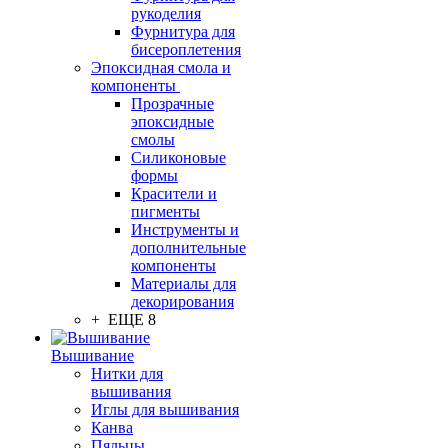
рукоделия
Фурнитура для
бисероплетения
Эпоксидная смола и
компоненты
Прозрачные
эпоксидные
смолы
Силиконовые
формы
Красители и
пигменты
Инструменты и
дополнительные
компоненты
Материалы для
декорирования
+ ЕЩЕ 8
Вышивание
Нитки для
вышивания
Иглы для вышивания
Канва
Пяльцы