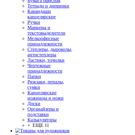
Бумага офисная
Тетради и дневники
Карандаши
канцелярские
Ручки
Маркеры и
текстовыделители
Мелкоофисные
принадлежности
Степлеры, дыроколы,
антистеплеры
Ластики, точилки
Чертежные
принадлежности
Папки
Рюкзаки, пеналы,
сумки
Канцелярские
ножницы и ножи
Доски
Органайзеры и
подставки
Калькуляторы
+ ЕЩЕ 11