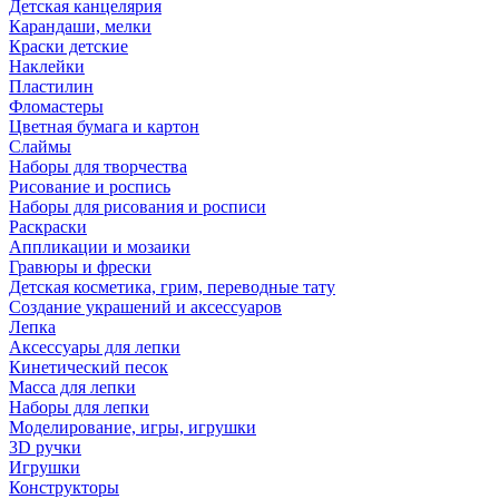
Детская канцелярия
Карандаши, мелки
Краски детские
Наклейки
Пластилин
Фломастеры
Цветная бумага и картон
Слаймы
Наборы для творчества
Рисование и роспись
Наборы для рисования и росписи
Раскраски
Аппликации и мозаики
Гравюры и фрески
Детская косметика, грим, переводные тату
Создание украшений и аксессуаров
Лепка
Аксессуары для лепки
Кинетический песок
Масса для лепки
Наборы для лепки
Моделирование, игры, игрушки
3D ручки
Игрушки
Конструкторы