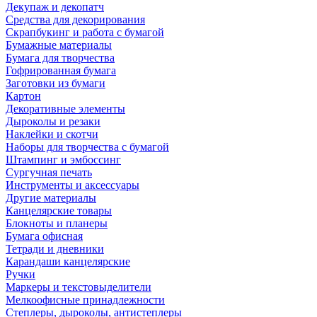
Декупаж и декопатч
Средства для декорирования
Скрапбукинг и работа с бумагой
Бумажные материалы
Бумага для творчества
Гофрированная бумага
Заготовки из бумаги
Картон
Декоративные элементы
Дыроколы и резаки
Наклейки и скотчи
Наборы для творчества с бумагой
Штампинг и эмбоссинг
Сургучная печать
Инструменты и аксессуары
Другие материалы
Канцелярские товары
Блокноты и планеры
Бумага офисная
Тетради и дневники
Карандаши канцелярские
Ручки
Маркеры и текстовыделители
Мелкоофисные принадлежности
Степлеры, дыроколы, антистеплеры