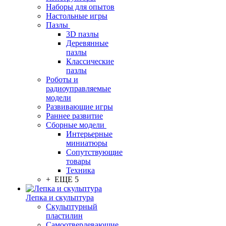
Наборы для опытов
Настольные игры
Пазлы
3D пазлы
Деревянные
пазлы
Классические
пазлы
Роботы и
радиоуправляемые
модели
Развивающие игры
Раннее развитие
Сборные модели
Интерьерные
миниатюры
Сопутствующие
товары
Техника
+ ЕЩЕ 5
Лепка и скульптура
Скульптурный
пластилин
Самоотвердевающие