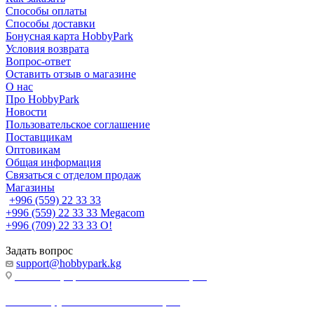
Способы оплаты
Способы доставки
Бонусная карта HobbyPark
Условия возврата
Вопрос-ответ
Оставить отзыв о магазине
О нас
Про HobbyPark
Новости
Пользовательское соглашение
Поставщикам
Оптовикам
Общая информация
Связаться с отделом продаж
Магазины
+996 (559) 22 33 33
+996 (559) 22 33 33
Megacom
+996 (709) 22 33 33
O!
Задать вопрос
support@hobbypark.kg
г. Бишкек, пр-т. Чынгыза Айтматова, 91
г. Бишкек, ул. Якова Логвиненко, 55