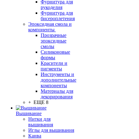
Фурнитура для
рукоделия
Фурнитура для
бисероплетения
Эпоксидная смола и
компоненты
Прозрачные
эпоксидные
смолы
Силиконовые
формы
Красители и
пигменты
Инструменты и
дополнительные
компоненты
Материалы для
декорирования
+ ЕЩЕ 8
Вышивание
Нитки для
вышивания
Иглы для вышивания
Канва