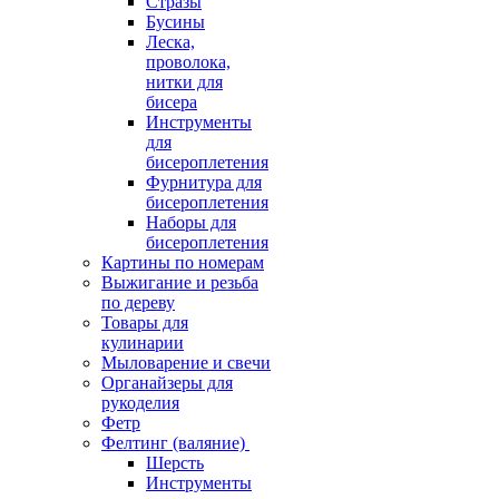
Стразы
Бусины
Леска,
проволока,
нитки для
бисера
Инструменты
для
бисероплетения
Фурнитура для
бисероплетения
Наборы для
бисероплетения
Картины по номерам
Выжигание и резьба
по дереву
Товары для
кулинарии
Мыловарение и свечи
Органайзеры для
рукоделия
Фетр
Фелтинг (валяние)
Шерсть
Инструменты