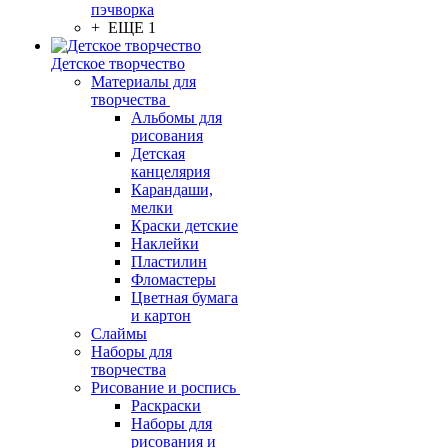
пэчворка
+ ЕЩЕ 1
Детское творчество
Материалы для
творчества
Альбомы для
рисования
Детская
канцелярия
Карандаши,
мелки
Краски детские
Наклейки
Пластилин
Фломастеры
Цветная бумага
и картон
Слаймы
Наборы для
творчества
Рисование и роспись
Раскраски
Наборы для
рисования и