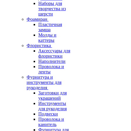
Наборы для
творчества из
шерсти
Фоамиран
Пластичная
замша
Молды и
каттеры
Флористика
Аксессуары для
флористики
Наполнители
Проволока и
ленты
Фурнитура и
инструменты для
рукоделия
Заготовки для
украшений
Инструменты
для рукоделия
Подвески
Проволока и
канитель
Фурнитура для