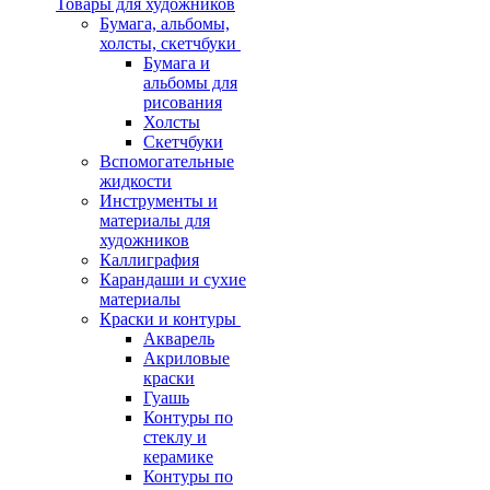
Товары для художников
Бумага, альбомы,
холсты, скетчбуки
Бумага и
альбомы для
рисования
Холсты
Скетчбуки
Вспомогательные
жидкости
Инструменты и
материалы для
художников
Каллиграфия
Карандаши и сухие
материалы
Краски и контуры
Акварель
Акриловые
краски
Гуашь
Контуры по
стеклу и
керамике
Контуры по