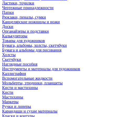
Ластики, точилки
Чертежные принадлежности
Папки
Рюкзаки, пеналы, сумки
Канцелярские ножницы и ножи
Доски
Органайзеры и подставки
Калькуляторы
Товары для художников
Бумага, альбомы, холсты, скетчбуки
Бумага и альбомы для рисования
Холсты
Скетчбуки
Наглядные пособия
Инструменты и материалы для художников
Каллиграфия
Вспомогательные жидкости
Мольберты, этюдники, планшеты
Кисти и мастихины
Кисти
Мастихины
Маркеры
Ручки и линеры
Карандаши и сухие материалы
Краски и контуры