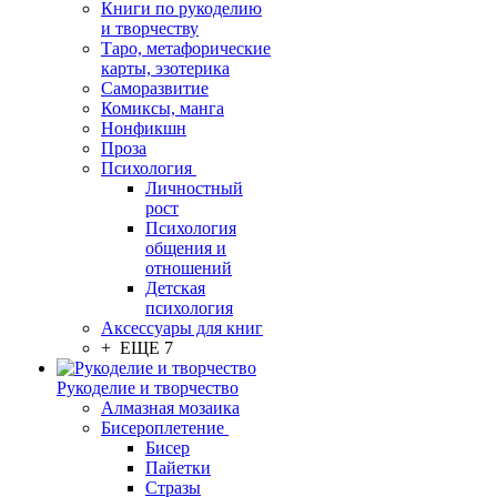
Книги по рукоделию
и творчеству
Таро, метафорические
карты, эзотерика
Саморазвитие
Комиксы, манга
Нонфикшн
Проза
Психология
Личностный
рост
Психология
общения и
отношений
Детская
психология
Аксессуары для книг
+ ЕЩЕ 7
Рукоделие и творчество
Алмазная мозаика
Бисероплетение
Бисер
Пайетки
Стразы