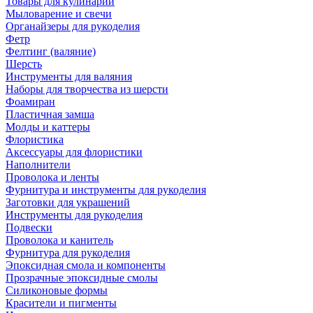
Товары для кулинарии
Мыловарение и свечи
Органайзеры для рукоделия
Фетр
Фелтинг (валяние)
Шерсть
Инструменты для валяния
Наборы для творчества из шерсти
Фоамиран
Пластичная замша
Молды и каттеры
Флористика
Аксессуары для флористики
Наполнители
Проволока и ленты
Фурнитура и инструменты для рукоделия
Заготовки для украшений
Инструменты для рукоделия
Подвески
Проволока и канитель
Фурнитура для рукоделия
Эпоксидная смола и компоненты
Прозрачные эпоксидные смолы
Силиконовые формы
Красители и пигменты