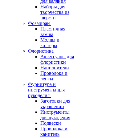
для валяния
Наборы для
творчества из
шерсти
Фоамиран
Пластичная
замша
Молды и
каттеры
Флористика
Аксессуары для
флористики
Наполнители
Проволока и
ленты
Фурнитура и
инструменты для
рукоделия
Заготовки для
украшений
Инструменты
для рукоделия
Подвески
Проволока и
канитель