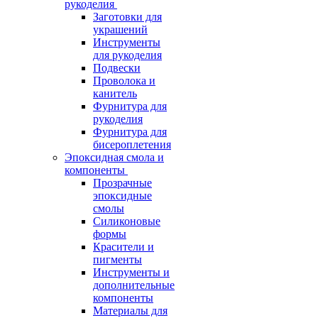
рукоделия
Заготовки для
украшений
Инструменты
для рукоделия
Подвески
Проволока и
канитель
Фурнитура для
рукоделия
Фурнитура для
бисероплетения
Эпоксидная смола и
компоненты
Прозрачные
эпоксидные
смолы
Силиконовые
формы
Красители и
пигменты
Инструменты и
дополнительные
компоненты
Материалы для