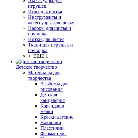
Аксессуары для
игрушек
Иглы для шитья
Инструменты и
аксессуары для шитья
Наборы для шитья и
пэчворка
Нитки для шитья
Ткани для игрушек и
пэчворка
+ ЕЩЕ 1
Детское творчество
Материалы для
творчества
Альбомы для
рисования
Детская
канцелярия
Карандаши,
мелки
Краски детские
Наклейки
Пластилин
Фломастеры