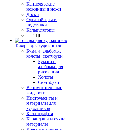
Канцелярские
ножницы и ножи
Доски
Органайзеры и
подставки
Калькуляторы
+ ЕЩЕ 11
Товары для художников
Бумага, альбомы,
холсты, скетчбуки
Бумага и
альбомы для
рисования
Холсты
Скетчбуки
Вспомогательные
жидкости
Инструменты и
материалы для
художников
Каллиграфия
Карандаши и сухие
материалы
Краски и контуры