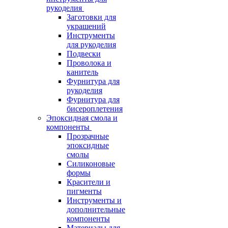
рукоделия
Заготовки для
украшений
Инструменты
для рукоделия
Подвески
Проволока и
канитель
Фурнитура для
рукоделия
Фурнитура для
бисероплетения
Эпоксидная смола и
компоненты
Прозрачные
эпоксидные
смолы
Силиконовые
формы
Красители и
пигменты
Инструменты и
дополнительные
компоненты
Материалы для