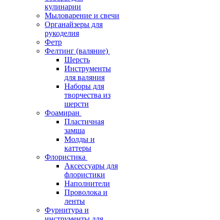
кулинарии
Мыловарение и свечи
Органайзеры для
рукоделия
Фетр
Фелтинг (валяние)
Шерсть
Инструменты
для валяния
Наборы для
творчества из
шерсти
Фоамиран
Пластичная
замша
Молды и
каттеры
Флористика
Аксессуары для
флористики
Наполнители
Проволока и
ленты
Фурнитура и
инструменты для