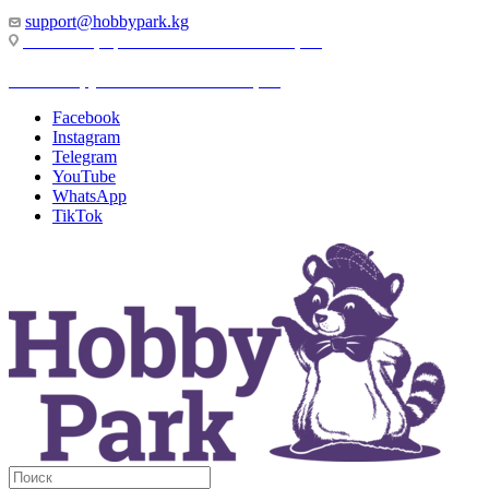
support@hobbypark.kg
г. Бишкек, пр-т. Чынгыза Айтматова, 91
г. Бишкек, ул. Якова Логвиненко, 55
Facebook
Instagram
Telegram
YouTube
WhatsApp
TikTok