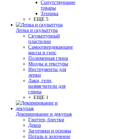
Сопутствующие
товары
Техника
+ ЕЩЕ 5
Лепка и скульптура
Скульптурный
пластилин
Самоотвердевающие
массы и гипс
Полимерная глина
Молды и текстуры
Инструменты для
лепки
Лаки, гели,
размягчители для
глины
+ ЕЩЕ 1
Декорирование и декупаж
Глиттер, блестки
Декор
Заготовки и основы
Поталь и золочение