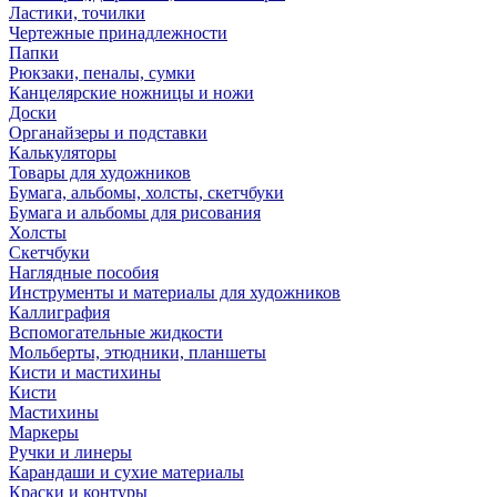
Ластики, точилки
Чертежные принадлежности
Папки
Рюкзаки, пеналы, сумки
Канцелярские ножницы и ножи
Доски
Органайзеры и подставки
Калькуляторы
Товары для художников
Бумага, альбомы, холсты, скетчбуки
Бумага и альбомы для рисования
Холсты
Скетчбуки
Наглядные пособия
Инструменты и материалы для художников
Каллиграфия
Вспомогательные жидкости
Мольберты, этюдники, планшеты
Кисти и мастихины
Кисти
Мастихины
Маркеры
Ручки и линеры
Карандаши и сухие материалы
Краски и контуры