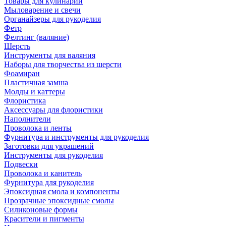
Товары для кулинарии
Мыловарение и свечи
Органайзеры для рукоделия
Фетр
Фелтинг (валяние)
Шерсть
Инструменты для валяния
Наборы для творчества из шерсти
Фоамиран
Пластичная замша
Молды и каттеры
Флористика
Аксессуары для флористики
Наполнители
Проволока и ленты
Фурнитура и инструменты для рукоделия
Заготовки для украшений
Инструменты для рукоделия
Подвески
Проволока и канитель
Фурнитура для рукоделия
Эпоксидная смола и компоненты
Прозрачные эпоксидные смолы
Силиконовые формы
Красители и пигменты