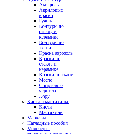
Акварель
Акриловые
краски
Гуашь
Контуры по
стеклу и
керамике
Контуры по
ткани
Краска-аэрозоль
Краски по
стеклу и
керамике
Краски по ткани
Масло
Спиртовые
чернила
Эбру
Кисти и мастихины
Кисти
Мастихины
Маркеры
Наглядные пособия
Мольберты,
этюдники, планшеты