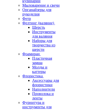
кулинарии
Мыловарение и свечи
Органайзеры для
рукоделия
Фетр
Фелтинг (валяние)
Шерсть
Инструменты
для валяния
Наборы для
творчества из
шерсти
Фоамиран
Пластичная
замша
Молды и
каттеры
Флористика
Аксессуары для
флористики
Наполнители
Проволока и
ленты
Фурнитура и
инструменты для