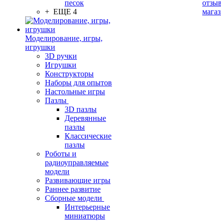
песок
отзыв
+ ЕЩЕ 4
мага
Моделирование, игры,
игрушки
3D ручки
Игрушки
Конструкторы
Наборы для опытов
Настольные игры
Пазлы
3D пазлы
Деревянные
пазлы
Классические
пазлы
Роботы и
радиоуправляемые
модели
Развивающие игры
Раннее развитие
Сборные модели
Интерьерные
миниатюры