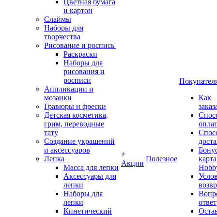
Цветная бумага
и картон
Слаймы
Наборы для
творчества
Рисование и роспись
Раскраски
Наборы для
рисования и
росписи
Покупател
Аппликации и
мозаики
Как
Гравюры и фрески
заказ
Детская косметика,
Спос
грим, переводные
опла
тату
Спос
Создание украшений
дост
и аксессуаров
Бону
Лепка
Полезное
карта
Акции
Масса для лепки
Hobb
Аксессуары для
Усло
лепки
возвр
Наборы для
Вопр
лепки
ответ
Кинетический
Оста