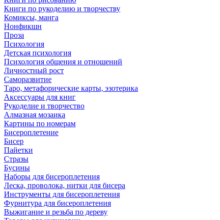
Книги по рукоделию и творчеству
Комиксы, манга
Нонфикшн
Проза
Психология
Детская психология
Психология общения и отношений
Личностный рост
Саморазвитие
Таро, метафорические карты, эзотерика
Аксессуары для книг
Рукоделие и творчество
Алмазная мозаика
Картины по номерам
Бисероплетение
Бисер
Пайетки
Стразы
Бусины
Наборы для бисероплетения
Леска, проволока, нитки для бисера
Инструменты для бисероплетения
Фурнитура для бисероплетения
Выжигание и резьба по дереву