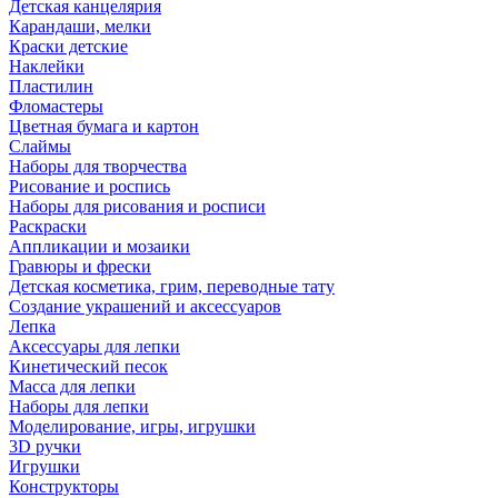
Детская канцелярия
Карандаши, мелки
Краски детские
Наклейки
Пластилин
Фломастеры
Цветная бумага и картон
Слаймы
Наборы для творчества
Рисование и роспись
Наборы для рисования и росписи
Раскраски
Аппликации и мозаики
Гравюры и фрески
Детская косметика, грим, переводные тату
Создание украшений и аксессуаров
Лепка
Аксессуары для лепки
Кинетический песок
Масса для лепки
Наборы для лепки
Моделирование, игры, игрушки
3D ручки
Игрушки
Конструкторы