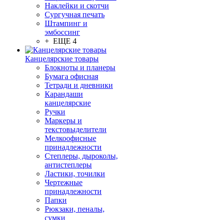
Наклейки и скотчи
Сургучная печать
Штампинг и
эмбоссинг
+ ЕЩЕ 4
Канцелярские товары
Блокноты и планеры
Бумага офисная
Тетради и дневники
Карандаши
канцелярские
Ручки
Маркеры и
текстовыделители
Мелкоофисные
принадлежности
Степлеры, дыроколы,
антистеплеры
Ластики, точилки
Чертежные
принадлежности
Папки
Рюкзаки, пеналы,
сумки