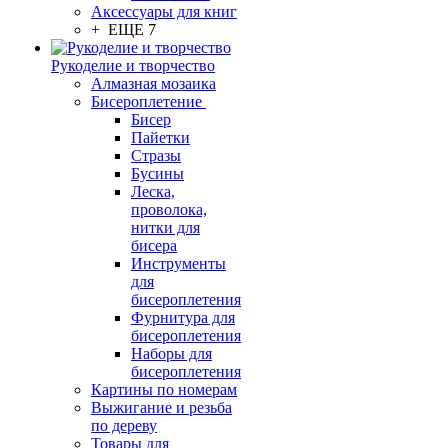
Аксессуары для книг
+ ЕЩЕ 7
Рукоделие и творчество
Алмазная мозаика
Бисероплетение
Бисер
Пайетки
Стразы
Бусины
Леска,
проволока,
нитки для
бисера
Инструменты
для
бисероплетения
Фурнитура для
бисероплетения
Наборы для
бисероплетения
Картины по номерам
Выжигание и резьба
по дереву
Товары для