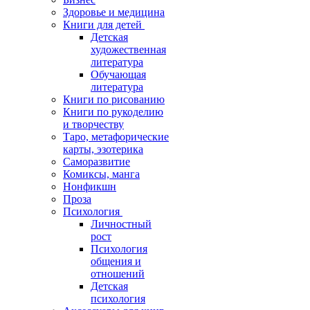
Здоровье и медицина
Книги для детей
Детская
художественная
литература
Обучающая
литература
Книги по рисованию
Книги по рукоделию
и творчеству
Таро, метафорические
карты, эзотерика
Саморазвитие
Комиксы, манга
Нонфикшн
Проза
Психология
Личностный
рост
Психология
общения и
отношений
Детская
психология