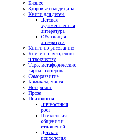
Бизнес
Здоровье и медицина
Книги для детей
Детская
художественная
литература
Обучающая
литература
Книги по рисованию
Книги по рукоделию
и творчеству
Таро, метафорические
карты, эзотерика
Саморазвитие
Комиксы, манга
Нонфикшн
Проза
Психология
Личностный
рост
Психология
общения и
отношений
Детская
психология