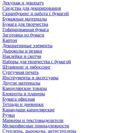
Декупаж и декопатч
Средства для декорирования
Скрапбукинг и работа с бумагой
Бумажные материалы
Бумага для творчества
Гофрированная бумага
Заготовки из бумаги
Картон
Декоративные элементы
Дыроколы и резаки
Наклейки и скотчи
Наборы для творчества с бумагой
Штампинг и эмбоссинг
Сургучная печать
Инструменты и аксессуары
Другие материалы
Канцелярские товары
Блокноты и планеры
Бумага офисная
Тетради и дневники
Карандаши канцелярские
Ручки
Маркеры и текстовыделители
Мелкоофисные принадлежности
Степлеры, дыроколы, антистеплеры