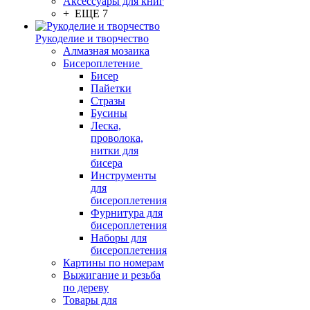
Аксессуары для книг
+ ЕЩЕ 7
Рукоделие и творчество
Алмазная мозаика
Бисероплетение
Бисер
Пайетки
Стразы
Бусины
Леска,
проволока,
нитки для
бисера
Инструменты
для
бисероплетения
Фурнитура для
бисероплетения
Наборы для
бисероплетения
Картины по номерам
Выжигание и резьба
по дереву
Товары для