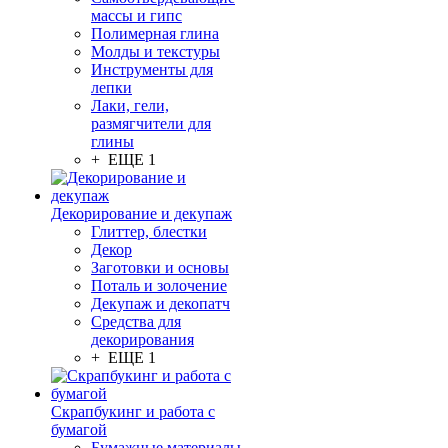
массы и гипс
Полимерная глина
Молды и текстуры
Инструменты для
лепки
Лаки, гели,
размягчители для
глины
+ ЕЩЕ 1
Декорирование и декупаж
Глиттер, блестки
Декор
Заготовки и основы
Поталь и золочение
Декупаж и декопатч
Средства для
декорирования
+ ЕЩЕ 1
Скрапбукинг и работа с
бумагой
Бумажные материалы