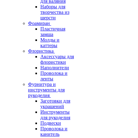
для валяния
Наборы для
творчества из
шерсти
Фоамиран
Пластичная
замша
Молды и
каттеры
Флористика
Аксессуары для
флористики
Наполнители
Проволока и
ленты
Фурнитура и
инструменты для
рукоделия
Заготовки для
украшений
Инструменты
для рукоделия
Подвески
Проволока и
канитель