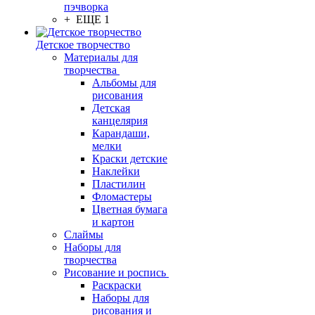
пэчворка
+ ЕЩЕ 1
Детское творчество
Материалы для
творчества
Альбомы для
рисования
Детская
канцелярия
Карандаши,
мелки
Краски детские
Наклейки
Пластилин
Фломастеры
Цветная бумага
и картон
Слаймы
Наборы для
творчества
Рисование и роспись
Раскраски
Наборы для
рисования и