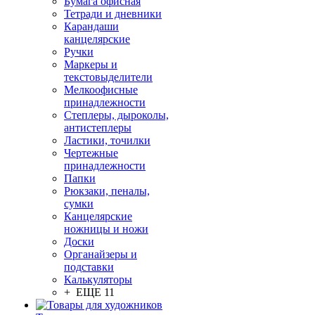
Бумага офисная
Тетради и дневники
Карандаши
канцелярские
Ручки
Маркеры и
текстовыделители
Мелкоофисные
принадлежности
Степлеры, дыроколы,
антистеплеры
Ластики, точилки
Чертежные
принадлежности
Папки
Рюкзаки, пеналы,
сумки
Канцелярские
ножницы и ножи
Доски
Органайзеры и
подставки
Калькуляторы
+ ЕЩЕ 11