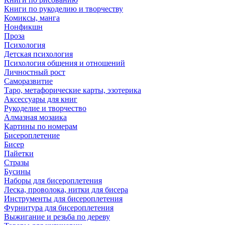
Книги по рукоделию и творчеству
Комиксы, манга
Нонфикшн
Проза
Психология
Детская психология
Психология общения и отношений
Личностный рост
Саморазвитие
Таро, метафорические карты, эзотерика
Аксессуары для книг
Рукоделие и творчество
Алмазная мозаика
Картины по номерам
Бисероплетение
Бисер
Пайетки
Стразы
Бусины
Наборы для бисероплетения
Леска, проволока, нитки для бисера
Инструменты для бисероплетения
Фурнитура для бисероплетения
Выжигание и резьба по дереву