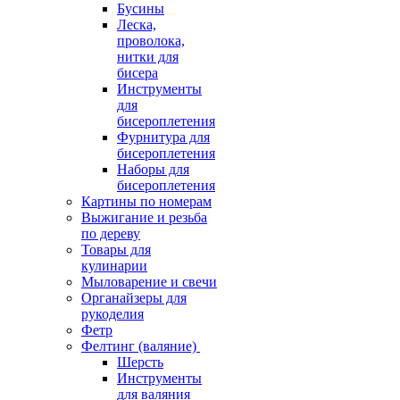
Бусины
Леска,
проволока,
нитки для
бисера
Инструменты
для
бисероплетения
Фурнитура для
бисероплетения
Наборы для
бисероплетения
Картины по номерам
Выжигание и резьба
по дереву
Товары для
кулинарии
Мыловарение и свечи
Органайзеры для
рукоделия
Фетр
Фелтинг (валяние)
Шерсть
Инструменты
для валяния