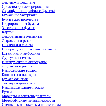
Декупаж и декопатч
Средства для декорирования
Скрапбукинг и работа с бумагой
Бумажные материалы
Бумага для творчества
Гофрированная бумага
Заготовки из бумаги
Картон
Декоративные элементы
Дыроколы и резаки
Наклейки и скотчи
Наборы для творчества с бумагой
Штампинг и эмбоссинг
Сургучная печать
Инструменты и аксессуары
Другие материалы
Канцелярские товары
Блокноты и планеры
Бумага офисная
Тетради и дневники
Карандаши канцелярские
Ручки
Маркеры и текстовыделители
Мелкоофисные принадлежности
Степлеры, дыроколы, антистеплеры