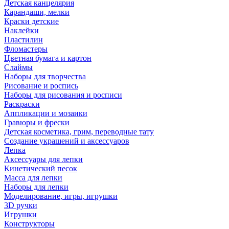
Детская канцелярия
Карандаши, мелки
Краски детские
Наклейки
Пластилин
Фломастеры
Цветная бумага и картон
Слаймы
Наборы для творчества
Рисование и роспись
Наборы для рисования и росписи
Раскраски
Аппликации и мозаики
Гравюры и фрески
Детская косметика, грим, переводные тату
Создание украшений и аксессуаров
Лепка
Аксессуары для лепки
Кинетический песок
Масса для лепки
Наборы для лепки
Моделирование, игры, игрушки
3D ручки
Игрушки
Конструкторы