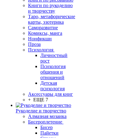
Книги по рукоделию
и творчеству
Таро, метафорические
карты, эзотерика
Саморазвитие
Комиксы, манга
Нонфикшн
Проза
Психология
Личностный
рост
Психология
общения и
отношений
Детская
психология
Аксессуары для книг
+ ЕЩЕ 7
Рукоделие и творчество
Алмазная мозаика
Бисероплетение
Бисер
Пайетки