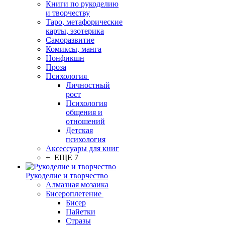
Книги по рукоделию
и творчеству
Таро, метафорические
карты, эзотерика
Саморазвитие
Комиксы, манга
Нонфикшн
Проза
Психология
Личностный
рост
Психология
общения и
отношений
Детская
психология
Аксессуары для книг
+ ЕЩЕ 7
Рукоделие и творчество
Алмазная мозаика
Бисероплетение
Бисер
Пайетки
Стразы