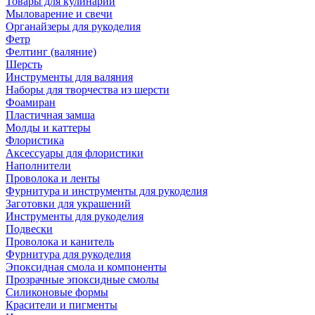
Товары для кулинарии
Мыловарение и свечи
Органайзеры для рукоделия
Фетр
Фелтинг (валяние)
Шерсть
Инструменты для валяния
Наборы для творчества из шерсти
Фоамиран
Пластичная замша
Молды и каттеры
Флористика
Аксессуары для флористики
Наполнители
Проволока и ленты
Фурнитура и инструменты для рукоделия
Заготовки для украшений
Инструменты для рукоделия
Подвески
Проволока и канитель
Фурнитура для рукоделия
Эпоксидная смола и компоненты
Прозрачные эпоксидные смолы
Силиконовые формы
Красители и пигменты