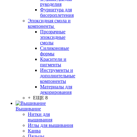
рукоделия
Фурнитура для
бисероплетения
Эпоксидная смола и
компоненты
Прозрачные
эпоксидные
смолы
Силиконовые
формы
Красители и
пигменты
Инструменты и
дополнительные
компоненты
Материалы для
декорирования
+ ЕЩЕ 8
Вышивание
Нитки для
вышивания
Иглы для вышивания
Канва
Пяльцы