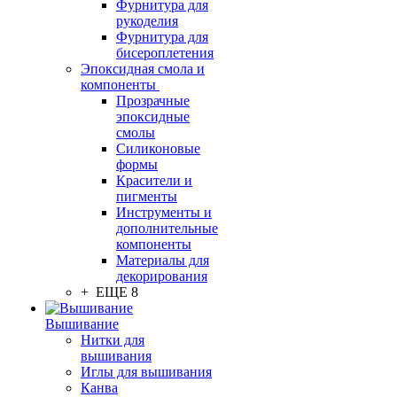
Фурнитура для
рукоделия
Фурнитура для
бисероплетения
Эпоксидная смола и
компоненты
Прозрачные
эпоксидные
смолы
Силиконовые
формы
Красители и
пигменты
Инструменты и
дополнительные
компоненты
Материалы для
декорирования
+ ЕЩЕ 8
Вышивание
Нитки для
вышивания
Иглы для вышивания
Канва