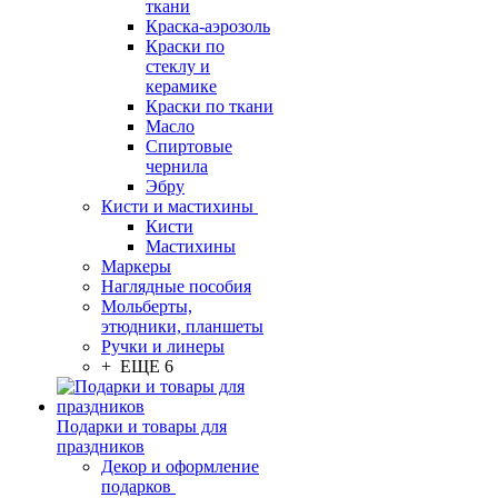
ткани
Краска-аэрозоль
Краски по
стеклу и
керамике
Краски по ткани
Масло
Спиртовые
чернила
Эбру
Кисти и мастихины
Кисти
Мастихины
Маркеры
Наглядные пособия
Мольберты,
этюдники, планшеты
Ручки и линеры
+ ЕЩЕ 6
Подарки и товары для
праздников
Декор и оформление
подарков