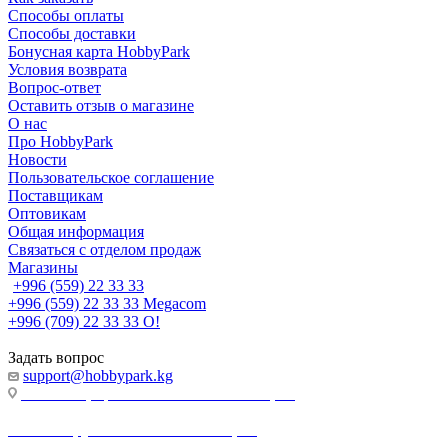
Способы оплаты
Способы доставки
Бонусная карта HobbyPark
Условия возврата
Вопрос-ответ
Оставить отзыв о магазине
О нас
Про HobbyPark
Новости
Пользовательское соглашение
Поставщикам
Оптовикам
Общая информация
Связаться с отделом продаж
Магазины
+996 (559) 22 33 33
+996 (559) 22 33 33
Megacom
+996 (709) 22 33 33
O!
Задать вопрос
support@hobbypark.kg
г. Бишкек, пр-т. Чынгыза Айтматова, 91
г. Бишкек, ул. Якова Логвиненко, 55