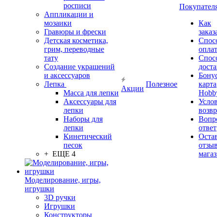
росписи
Покупател
Аппликации и
мозаики
Как
Гравюры и фрески
заказ
Детская косметика,
Спос
грим, переводные
опла
тату
Спос
Создание украшений
дост
и аксессуаров
Бону
Лепка
Полезное
карта
Акции
Масса для лепки
Hobb
Аксессуары для
Усло
лепки
возвр
Наборы для
Вопр
лепки
ответ
Кинетический
Оста
песок
отзыв
+ ЕЩЕ 4
мага
Моделирование, игры,
игрушки
3D ручки
Игрушки
Конструкторы