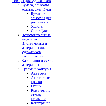
Товары для художников
Бумага, альбомы,
холсты, скетчбуки
Бумага и
альбомы для
рисования
Холсты
Скетчбуки
Вспомогательные
жидкости
Инструменты и
материалы для
художников
Каллиграфия
Карандаши и сухие
материалы
Краски и контуры
Акварель
Акриловые
краски
Гуашь
Контуры по
стеклу и
керамике
Контуры по