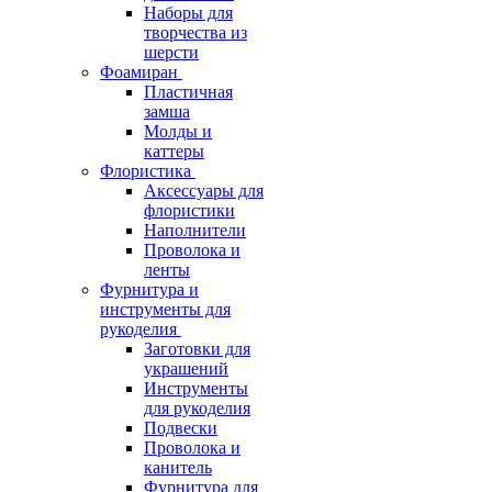
Наборы для
творчества из
шерсти
Фоамиран
Пластичная
замша
Молды и
каттеры
Флористика
Аксессуары для
флористики
Наполнители
Проволока и
ленты
Фурнитура и
инструменты для
рукоделия
Заготовки для
украшений
Инструменты
для рукоделия
Подвески
Проволока и
канитель
Фурнитура для