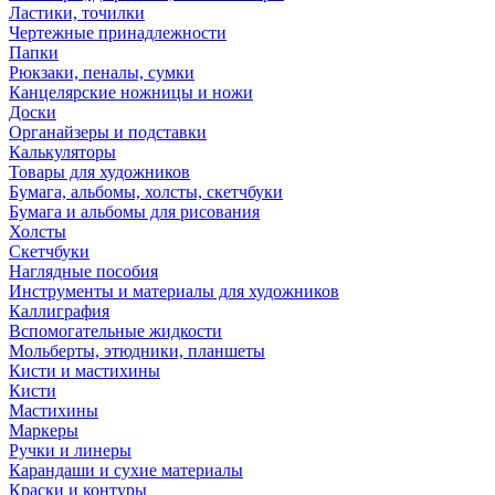
Ластики, точилки
Чертежные принадлежности
Папки
Рюкзаки, пеналы, сумки
Канцелярские ножницы и ножи
Доски
Органайзеры и подставки
Калькуляторы
Товары для художников
Бумага, альбомы, холсты, скетчбуки
Бумага и альбомы для рисования
Холсты
Скетчбуки
Наглядные пособия
Инструменты и материалы для художников
Каллиграфия
Вспомогательные жидкости
Мольберты, этюдники, планшеты
Кисти и мастихины
Кисти
Мастихины
Маркеры
Ручки и линеры
Карандаши и сухие материалы
Краски и контуры