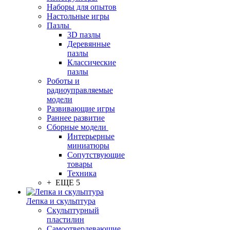
Наборы для опытов
Настольные игры
Пазлы
3D пазлы
Деревянные
пазлы
Классические
пазлы
Роботы и
радиоуправляемые
модели
Развивающие игры
Раннее развитие
Сборные модели
Интерьерные
миниатюры
Сопутствующие
товары
Техника
+ ЕЩЕ 5
Лепка и скульптура
Скульптурный
пластилин
Самоотвердевающие