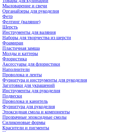
Товары для кулинарии
Мыловарение и свечи
Органайзеры для рукоделия
Фетр
Фелтинг (валяние)
Шерсть
Инструменты для валяния
Наборы для творчества из шерсти
Фоамиран
Пластичная замша
Молды и каттеры
Флористика
Аксессуары для флористики
Наполнители
Проволока и ленты
Фурнитура и инструменты для рукоделия
Заготовки для украшений
Инструменты для рукоделия
Подвески
Проволока и канитель
Фурнитура для рукоделия
Эпоксидная смола и компоненты
Прозрачные эпоксидные смолы
Силиконовые формы
Красители и пигменты