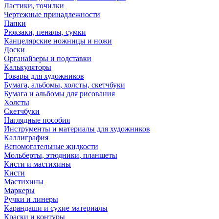
Ластики, точилки
Чертежные принадлежности
Папки
Рюкзаки, пеналы, сумки
Канцелярские ножницы и ножи
Доски
Органайзеры и подставки
Калькуляторы
Товары для художников
Бумага, альбомы, холсты, скетчбуки
Бумага и альбомы для рисования
Холсты
Скетчбуки
Наглядные пособия
Инструменты и материалы для художников
Каллиграфия
Вспомогательные жидкости
Мольберты, этюдники, планшеты
Кисти и мастихины
Кисти
Мастихины
Маркеры
Ручки и линеры
Карандаши и сухие материалы
Краски и контуры