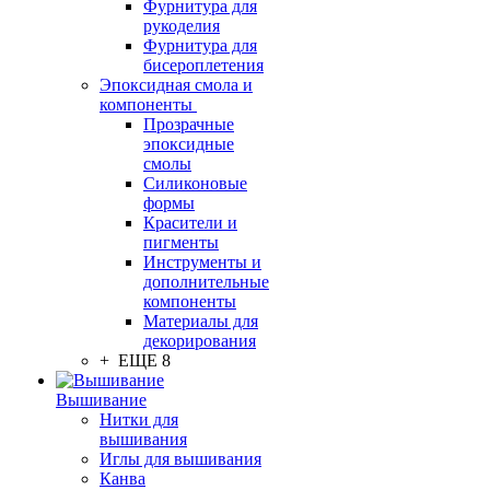
Фурнитура для
рукоделия
Фурнитура для
бисероплетения
Эпоксидная смола и
компоненты
Прозрачные
эпоксидные
смолы
Силиконовые
формы
Красители и
пигменты
Инструменты и
дополнительные
компоненты
Материалы для
декорирования
+ ЕЩЕ 8
Вышивание
Нитки для
вышивания
Иглы для вышивания
Канва