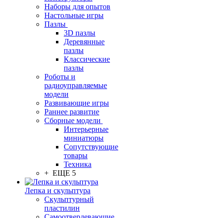
Наборы для опытов
Настольные игры
Пазлы
3D пазлы
Деревянные
пазлы
Классические
пазлы
Роботы и
радиоуправляемые
модели
Развивающие игры
Раннее развитие
Сборные модели
Интерьерные
миниатюры
Сопутствующие
товары
Техника
+ ЕЩЕ 5
Лепка и скульптура
Скульптурный
пластилин
Самоотвердевающие