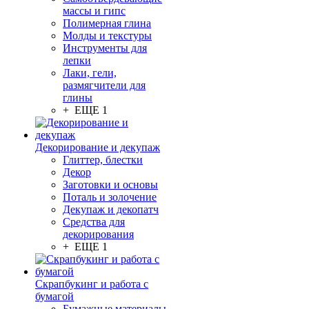
массы и гипс
Полимерная глина
Молды и текстуры
Инструменты для
лепки
Лаки, гели,
размягчители для
глины
+ ЕЩЕ 1
Декорирование и декупаж
Глиттер, блестки
Декор
Заготовки и основы
Поталь и золочение
Декупаж и декопатч
Средства для
декорирования
+ ЕЩЕ 1
Скрапбукинг и работа с
бумагой
Бумажные материалы