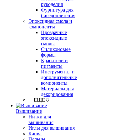
рукоделия
Фурнитура для
бисероплетения
Эпоксидная смола и
компоненты
Прозрачные
эпоксидные
смолы
Силиконовые
формы
Красители и
пигменты
Инструменты и
дополнительные
компоненты
Материалы для
декорирования
+ ЕЩЕ 8
Вышивание
Нитки для
вышивания
Иглы для вышивания
Канва
Пяльцы