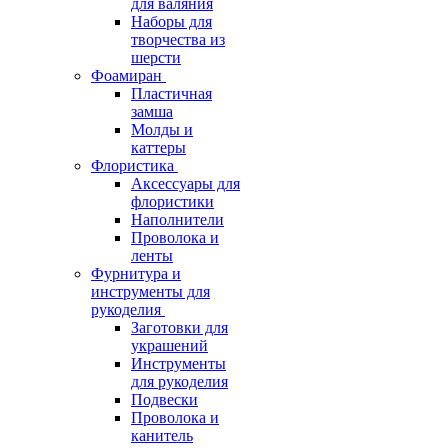
для валяния
Наборы для
творчества из
шерсти
Фоамиран
Пластичная
замша
Молды и
каттеры
Флористика
Аксессуары для
флористики
Наполнители
Проволока и
ленты
Фурнитура и
инструменты для
рукоделия
Заготовки для
украшений
Инструменты
для рукоделия
Подвески
Проволока и
канитель