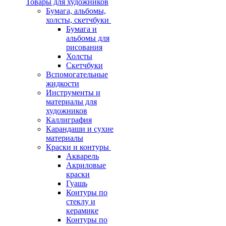
Товары для художников
Бумага, альбомы,
холсты, скетчбуки
Бумага и
альбомы для
рисования
Холсты
Скетчбуки
Вспомогательные
жидкости
Инструменты и
материалы для
художников
Каллиграфия
Карандаши и сухие
материалы
Краски и контуры
Акварель
Акриловые
краски
Гуашь
Контуры по
стеклу и
керамике
Контуры по