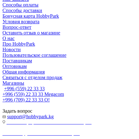
Способы оплаты
Способы доставки
Бонусная карта HobbyPark
Условия возврата
Вопрос-ответ
Оставить отзыв о магазине
О нас
Про HobbyPark
Новости
Пользовательское соглашение
Поставщикам
Оптовикам
Общая информация
Связаться с отделом продаж
Магазины
+996 (559) 22 33 33
+996 (559) 22 33 33
Megacom
+996 (709) 22 33 33
O!
Задать вопрос
support@hobbypark.kg
г. Бишкек, пр-т. Чынгыза Айтматова, 91
г. Бишкек, ул. Якова Логвиненко, 55