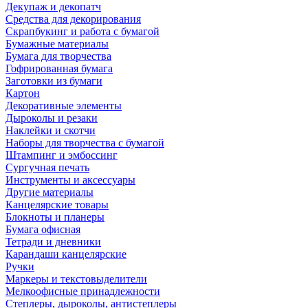
Декупаж и декопатч
Средства для декорирования
Скрапбукинг и работа с бумагой
Бумажные материалы
Бумага для творчества
Гофрированная бумага
Заготовки из бумаги
Картон
Декоративные элементы
Дыроколы и резаки
Наклейки и скотчи
Наборы для творчества с бумагой
Штампинг и эмбоссинг
Сургучная печать
Инструменты и аксессуары
Другие материалы
Канцелярские товары
Блокноты и планеры
Бумага офисная
Тетради и дневники
Карандаши канцелярские
Ручки
Маркеры и текстовыделители
Мелкоофисные принадлежности
Степлеры, дыроколы, антистеплеры