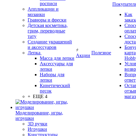
росписи
Покупател
Аппликации и
мозаики
Как
Гравюры и фрески
заказ
Детская косметика,
Спос
грим, переводные
опла
тату
Спос
Создание украшений
дост
и аксессуаров
Бону
Лепка
Полезное
карта
Акции
Масса для лепки
Hobb
Аксессуары для
Усло
лепки
возвр
Наборы для
Вопр
лепки
ответ
Кинетический
Оста
песок
отзыв
+ ЕЩЕ 4
мага
Моделирование, игры,
игрушки
3D ручки
Игрушки
Конструкторы