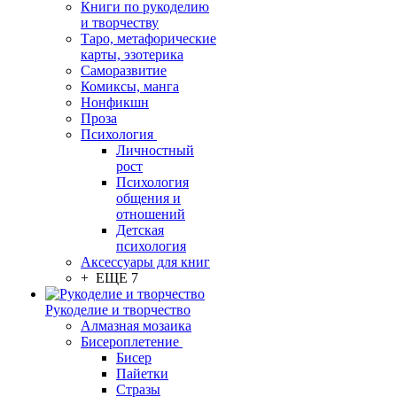
Книги по рукоделию
и творчеству
Таро, метафорические
карты, эзотерика
Саморазвитие
Комиксы, манга
Нонфикшн
Проза
Психология
Личностный
рост
Психология
общения и
отношений
Детская
психология
Аксессуары для книг
+ ЕЩЕ 7
Рукоделие и творчество
Алмазная мозаика
Бисероплетение
Бисер
Пайетки
Стразы