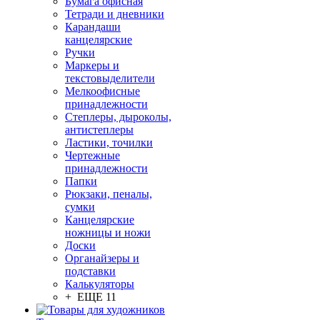
Бумага офисная
Тетради и дневники
Карандаши
канцелярские
Ручки
Маркеры и
текстовыделители
Мелкоофисные
принадлежности
Степлеры, дыроколы,
антистеплеры
Ластики, точилки
Чертежные
принадлежности
Папки
Рюкзаки, пеналы,
сумки
Канцелярские
ножницы и ножи
Доски
Органайзеры и
подставки
Калькуляторы
+ ЕЩЕ 11