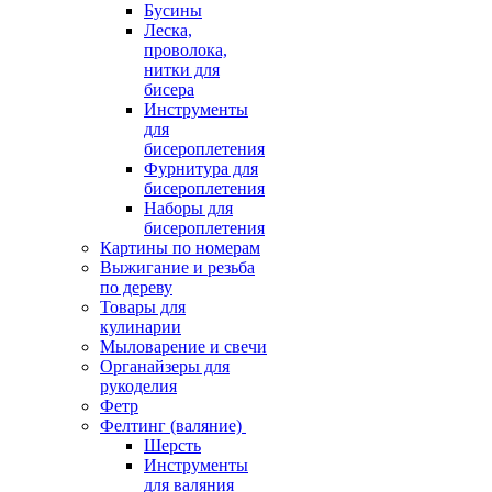
Бусины
Леска,
проволока,
нитки для
бисера
Инструменты
для
бисероплетения
Фурнитура для
бисероплетения
Наборы для
бисероплетения
Картины по номерам
Выжигание и резьба
по дереву
Товары для
кулинарии
Мыловарение и свечи
Органайзеры для
рукоделия
Фетр
Фелтинг (валяние)
Шерсть
Инструменты
для валяния