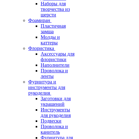
Наборы для
творчества из
шерсти
Фоамиран
Пластичная
замша
Молды и
каттеры
Флористика
Аксессуары для
флористики
Наполнители
Проволока и
ленты
Фурнитура и
инструменты для
рукоделия
Заготовки для
украшений
Инструменты
для рукоделия
Подвески
Проволока и
канитель
Фурнитура для