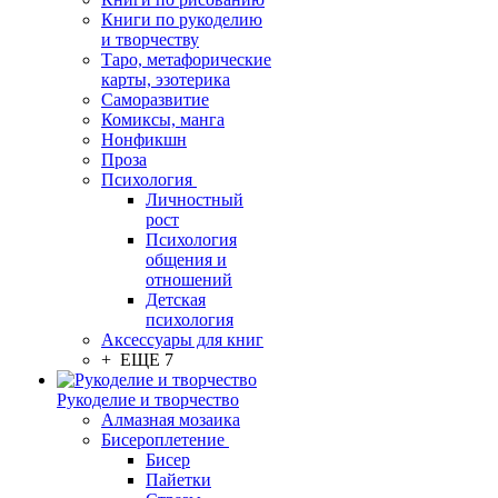
Книги по рукоделию
и творчеству
Таро, метафорические
карты, эзотерика
Саморазвитие
Комиксы, манга
Нонфикшн
Проза
Психология
Личностный
рост
Психология
общения и
отношений
Детская
психология
Аксессуары для книг
+ ЕЩЕ 7
Рукоделие и творчество
Алмазная мозаика
Бисероплетение
Бисер
Пайетки