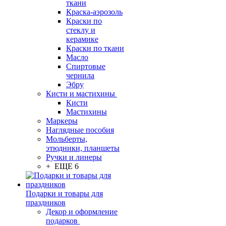
ткани
Краска-аэрозоль
Краски по
стеклу и
керамике
Краски по ткани
Масло
Спиртовые
чернила
Эбру
Кисти и мастихины
Кисти
Мастихины
Маркеры
Наглядные пособия
Мольберты,
этюдники, планшеты
Ручки и линеры
+ ЕЩЕ 6
Подарки и товары для
праздников
Декор и оформление
подарков