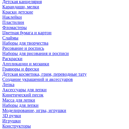
Детская канцелярия
Карандаши, мелки
Краски детские
Наклейки
Пластилин
Фломастеры
Цветная бумага и картон
Слаймы
Наборы для творчества
Рисование и роспись
Наборы для рисования и росписи
Раскраски
Аппликации и мозаики
Гравюры и фрески
Детская косметика, грим, переводные тату
Создание украшений и аксессуаров
Лепка
Аксессуары для лепки
Кинетический песок
Масса для лепки
Наборы для лепки
Моделирование, игры, игрушки
3D ручки
Игрушки
Конструкторы