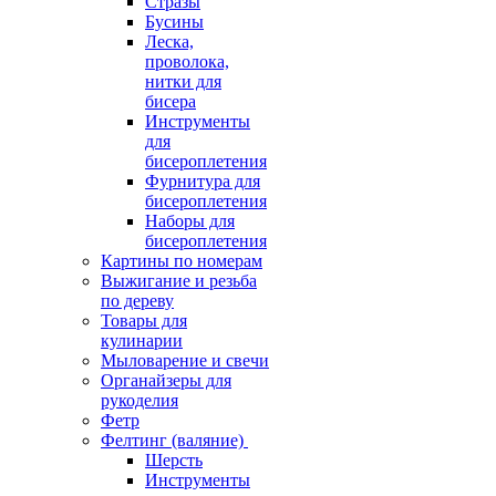
Стразы
Бусины
Леска,
проволока,
нитки для
бисера
Инструменты
для
бисероплетения
Фурнитура для
бисероплетения
Наборы для
бисероплетения
Картины по номерам
Выжигание и резьба
по дереву
Товары для
кулинарии
Мыловарение и свечи
Органайзеры для
рукоделия
Фетр
Фелтинг (валяние)
Шерсть
Инструменты