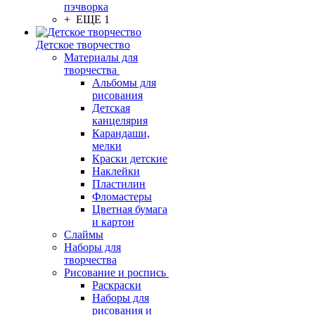
пэчворка
+ ЕЩЕ 1
Детское творчество
Материалы для
творчества
Альбомы для
рисования
Детская
канцелярия
Карандаши,
мелки
Краски детские
Наклейки
Пластилин
Фломастеры
Цветная бумага
и картон
Слаймы
Наборы для
творчества
Рисование и роспись
Раскраски
Наборы для
рисования и