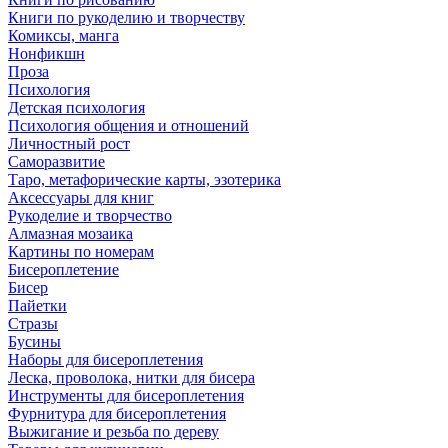
Книги по рукоделию и творчеству
Комиксы, манга
Нонфикшн
Проза
Психология
Детская психология
Психология общения и отношений
Личностный рост
Саморазвитие
Таро, метафорические карты, эзотерика
Аксессуары для книг
Рукоделие и творчество
Алмазная мозаика
Картины по номерам
Бисероплетение
Бисер
Пайетки
Стразы
Бусины
Наборы для бисероплетения
Леска, проволока, нитки для бисера
Инструменты для бисероплетения
Фурнитура для бисероплетения
Выжигание и резьба по дереву