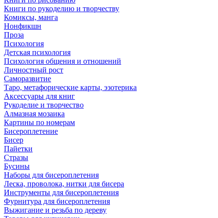
Книги по рукоделию и творчеству
Комиксы, манга
Нонфикшн
Проза
Психология
Детская психология
Психология общения и отношений
Личностный рост
Саморазвитие
Таро, метафорические карты, эзотерика
Аксессуары для книг
Рукоделие и творчество
Алмазная мозаика
Картины по номерам
Бисероплетение
Бисер
Пайетки
Стразы
Бусины
Наборы для бисероплетения
Леска, проволока, нитки для бисера
Инструменты для бисероплетения
Фурнитура для бисероплетения
Выжигание и резьба по дереву