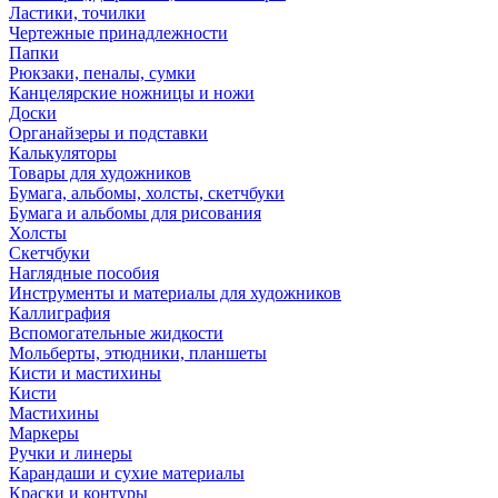
Ластики, точилки
Чертежные принадлежности
Папки
Рюкзаки, пеналы, сумки
Канцелярские ножницы и ножи
Доски
Органайзеры и подставки
Калькуляторы
Товары для художников
Бумага, альбомы, холсты, скетчбуки
Бумага и альбомы для рисования
Холсты
Скетчбуки
Наглядные пособия
Инструменты и материалы для художников
Каллиграфия
Вспомогательные жидкости
Мольберты, этюдники, планшеты
Кисти и мастихины
Кисти
Мастихины
Маркеры
Ручки и линеры
Карандаши и сухие материалы
Краски и контуры