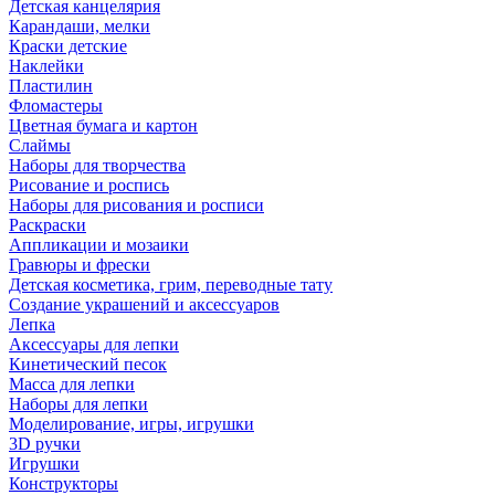
Детская канцелярия
Карандаши, мелки
Краски детские
Наклейки
Пластилин
Фломастеры
Цветная бумага и картон
Слаймы
Наборы для творчества
Рисование и роспись
Наборы для рисования и росписи
Раскраски
Аппликации и мозаики
Гравюры и фрески
Детская косметика, грим, переводные тату
Создание украшений и аксессуаров
Лепка
Аксессуары для лепки
Кинетический песок
Масса для лепки
Наборы для лепки
Моделирование, игры, игрушки
3D ручки
Игрушки
Конструкторы