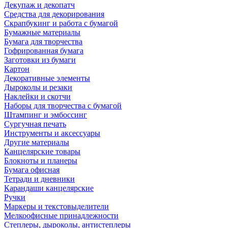
Декупаж и декопатч
Средства для декорирования
Скрапбукинг и работа с бумагой
Бумажные материалы
Бумага для творчества
Гофрированная бумага
Заготовки из бумаги
Картон
Декоративные элементы
Дыроколы и резаки
Наклейки и скотчи
Наборы для творчества с бумагой
Штампинг и эмбоссинг
Сургучная печать
Инструменты и аксессуары
Другие материалы
Канцелярские товары
Блокноты и планеры
Бумага офисная
Тетради и дневники
Карандаши канцелярские
Ручки
Маркеры и текстовыделители
Мелкоофисные принадлежности
Степлеры, дыроколы, антистеплеры