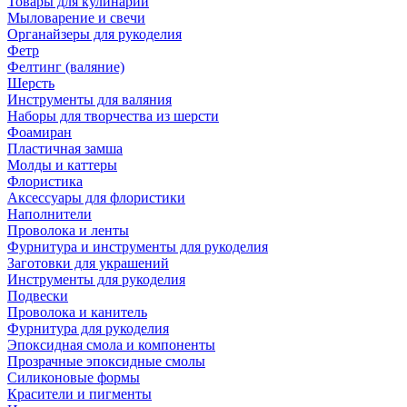
Товары для кулинарии
Мыловарение и свечи
Органайзеры для рукоделия
Фетр
Фелтинг (валяние)
Шерсть
Инструменты для валяния
Наборы для творчества из шерсти
Фоамиран
Пластичная замша
Молды и каттеры
Флористика
Аксессуары для флористики
Наполнители
Проволока и ленты
Фурнитура и инструменты для рукоделия
Заготовки для украшений
Инструменты для рукоделия
Подвески
Проволока и канитель
Фурнитура для рукоделия
Эпоксидная смола и компоненты
Прозрачные эпоксидные смолы
Силиконовые формы
Красители и пигменты