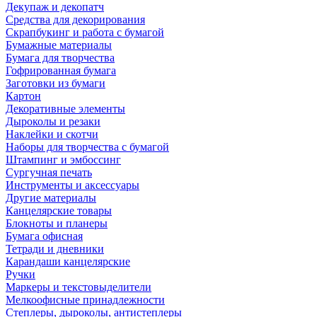
Декупаж и декопатч
Средства для декорирования
Скрапбукинг и работа с бумагой
Бумажные материалы
Бумага для творчества
Гофрированная бумага
Заготовки из бумаги
Картон
Декоративные элементы
Дыроколы и резаки
Наклейки и скотчи
Наборы для творчества с бумагой
Штампинг и эмбоссинг
Сургучная печать
Инструменты и аксессуары
Другие материалы
Канцелярские товары
Блокноты и планеры
Бумага офисная
Тетради и дневники
Карандаши канцелярские
Ручки
Маркеры и текстовыделители
Мелкоофисные принадлежности
Степлеры, дыроколы, антистеплеры