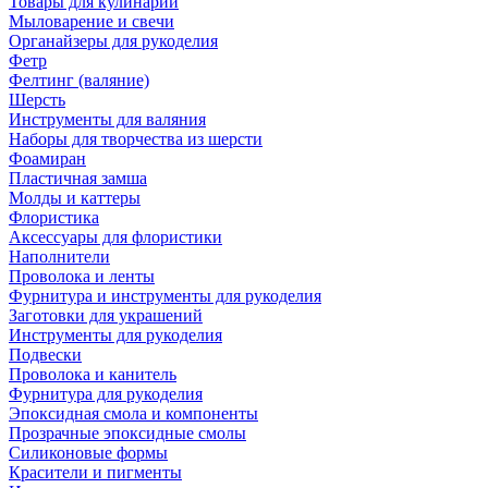
Товары для кулинарии
Мыловарение и свечи
Органайзеры для рукоделия
Фетр
Фелтинг (валяние)
Шерсть
Инструменты для валяния
Наборы для творчества из шерсти
Фоамиран
Пластичная замша
Молды и каттеры
Флористика
Аксессуары для флористики
Наполнители
Проволока и ленты
Фурнитура и инструменты для рукоделия
Заготовки для украшений
Инструменты для рукоделия
Подвески
Проволока и канитель
Фурнитура для рукоделия
Эпоксидная смола и компоненты
Прозрачные эпоксидные смолы
Силиконовые формы
Красители и пигменты