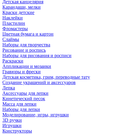
Детская канцелярия
Карандаши, мелки
Краски детские
Наклейки
Пластилин
Фломастеры
Цветная бумага и картон
Слаймы
Наборы для творчества
Рисование и роспись
Наборы для рисования и росписи
Раскраски
Аппликации и мозаики
Гравюры и фрески
Детская косметика, грим, переводные тату
Создание украшений и аксессуаров
Лепка
Аксессуары для лепки
Кинетический песок
Масса для лепки
Наборы для лепки
Моделирование, игры, игрушки
3D ручки
Игрушки
Конструкторы