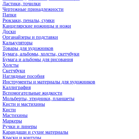
Ластики, точилки
Чертежные принадлежности
Папки
Рюкзаки, пеналы, сумки
Канцелярские ножницы и ножи
Доски
Органайзеры и подставки
Калькуляторы
Товары для художников
Бумага, альбомы, холсты, скетчбуки
Бумага и альбомы для рисования
Холсты
Скетчбуки
Наглядные пособия
Инструменты и материалы для художников
Каллиграфия
Вспомогательные жидкости
Мольберты, этюдники, планшеты
Кисти и мастихины
Кисти
Мастихины
Маркеры
Ручки и линеры
Карандаши и сухие материалы
Краски и контуры