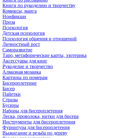
Книги по рукоделию и творчеству
Комиксы, манга
Нонфикшн
Проза
Психология
Детская психология
Психология общения и отношений
Личностный рост
Саморазвитие
Таро, метафорические карты, эзотерика
Аксессуары для книг
Рукоделие и творчество
Алмазная мозаика
Картины по номерам
Бисероплетение
Бисер
Пайетки
Стразы
Бусины
Наборы для бисероплетения
Леска, проволока, нитки для бисера
Инструменты для бисероплетения
Фурнитура для бисероплетения
Выжигание и резьба по дереву