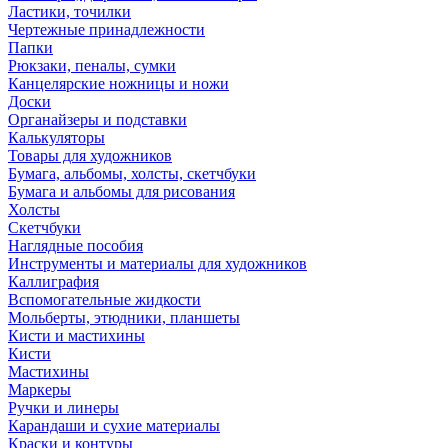
Ластики, точилки
Чертежные принадлежности
Папки
Рюкзаки, пеналы, сумки
Канцелярские ножницы и ножи
Доски
Органайзеры и подставки
Калькуляторы
Товары для художников
Бумага, альбомы, холсты, скетчбуки
Бумага и альбомы для рисования
Холсты
Скетчбуки
Наглядные пособия
Инструменты и материалы для художников
Каллиграфия
Вспомогательные жидкости
Мольберты, этюдники, планшеты
Кисти и мастихины
Кисти
Мастихины
Маркеры
Ручки и линеры
Карандаши и сухие материалы
Краски и контуры