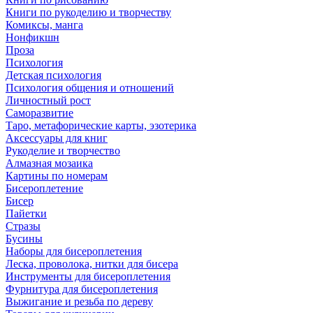
Книги по рукоделию и творчеству
Комиксы, манга
Нонфикшн
Проза
Психология
Детская психология
Психология общения и отношений
Личностный рост
Саморазвитие
Таро, метафорические карты, эзотерика
Аксессуары для книг
Рукоделие и творчество
Алмазная мозаика
Картины по номерам
Бисероплетение
Бисер
Пайетки
Стразы
Бусины
Наборы для бисероплетения
Леска, проволока, нитки для бисера
Инструменты для бисероплетения
Фурнитура для бисероплетения
Выжигание и резьба по дереву