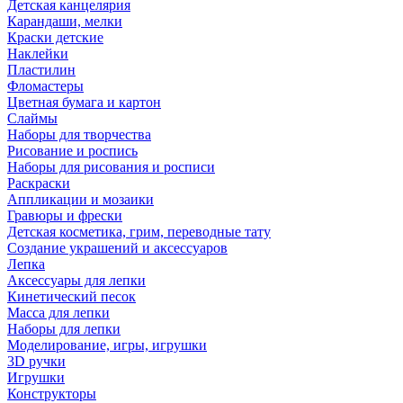
Детская канцелярия
Карандаши, мелки
Краски детские
Наклейки
Пластилин
Фломастеры
Цветная бумага и картон
Слаймы
Наборы для творчества
Рисование и роспись
Наборы для рисования и росписи
Раскраски
Аппликации и мозаики
Гравюры и фрески
Детская косметика, грим, переводные тату
Создание украшений и аксессуаров
Лепка
Аксессуары для лепки
Кинетический песок
Масса для лепки
Наборы для лепки
Моделирование, игры, игрушки
3D ручки
Игрушки
Конструкторы