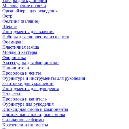
Товары для кулинарии
Мыловарение и свечи
Органайзеры для рукоделия
Фетр
Фелтинг (валяние)
Шерсть
Инструменты для валяния
Наборы для творчества из шерсти
Фоамиран
Пластичная замша
Молды и каттеры
Флористика
Аксессуары для флористики
Наполнители
Проволока и ленты
Фурнитура и инструменты для рукоделия
Заготовки для украшений
Инструменты для рукоделия
Подвески
Проволока и канитель
Фурнитура для рукоделия
Эпоксидная смола и компоненты
Прозрачные эпоксидные смолы
Силиконовые формы
Красители и пигменты