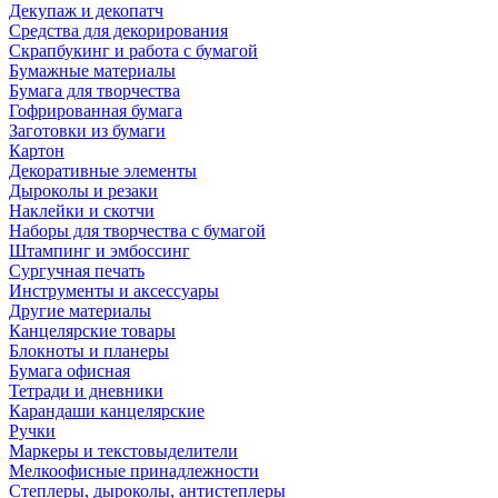
Декупаж и декопатч
Средства для декорирования
Скрапбукинг и работа с бумагой
Бумажные материалы
Бумага для творчества
Гофрированная бумага
Заготовки из бумаги
Картон
Декоративные элементы
Дыроколы и резаки
Наклейки и скотчи
Наборы для творчества с бумагой
Штампинг и эмбоссинг
Сургучная печать
Инструменты и аксессуары
Другие материалы
Канцелярские товары
Блокноты и планеры
Бумага офисная
Тетради и дневники
Карандаши канцелярские
Ручки
Маркеры и текстовыделители
Мелкоофисные принадлежности
Степлеры, дыроколы, антистеплеры