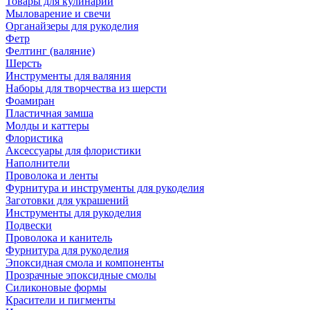
Товары для кулинарии
Мыловарение и свечи
Органайзеры для рукоделия
Фетр
Фелтинг (валяние)
Шерсть
Инструменты для валяния
Наборы для творчества из шерсти
Фоамиран
Пластичная замша
Молды и каттеры
Флористика
Аксессуары для флористики
Наполнители
Проволока и ленты
Фурнитура и инструменты для рукоделия
Заготовки для украшений
Инструменты для рукоделия
Подвески
Проволока и канитель
Фурнитура для рукоделия
Эпоксидная смола и компоненты
Прозрачные эпоксидные смолы
Силиконовые формы
Красители и пигменты