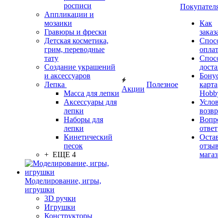
росписи
Покупател
Аппликации и
мозаики
Как
Гравюры и фрески
заказ
Детская косметика,
Спос
грим, переводные
опла
тату
Спос
Создание украшений
дост
и аксессуаров
Бону
Лепка
Полезное
карта
Акции
Масса для лепки
Hobb
Аксессуары для
Усло
лепки
возвр
Наборы для
Вопр
лепки
ответ
Кинетический
Оста
песок
отзыв
+ ЕЩЕ 4
мага
Моделирование, игры,
игрушки
3D ручки
Игрушки
Конструкторы