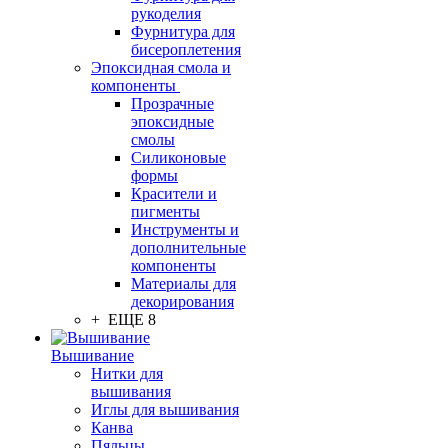
рукоделия
Фурнитура для
бисероплетения
Эпоксидная смола и
компоненты
Прозрачные
эпоксидные
смолы
Силиконовые
формы
Красители и
пигменты
Инструменты и
дополнительные
компоненты
Материалы для
декорирования
+ ЕЩЕ 8
Вышивание
Нитки для
вышивания
Иглы для вышивания
Канва
Пяльцы