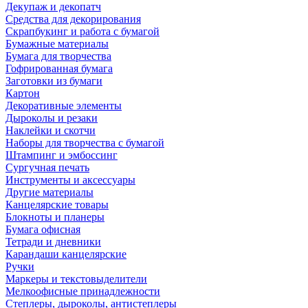
Декупаж и декопатч
Средства для декорирования
Скрапбукинг и работа с бумагой
Бумажные материалы
Бумага для творчества
Гофрированная бумага
Заготовки из бумаги
Картон
Декоративные элементы
Дыроколы и резаки
Наклейки и скотчи
Наборы для творчества с бумагой
Штампинг и эмбоссинг
Сургучная печать
Инструменты и аксессуары
Другие материалы
Канцелярские товары
Блокноты и планеры
Бумага офисная
Тетради и дневники
Карандаши канцелярские
Ручки
Маркеры и текстовыделители
Мелкоофисные принадлежности
Степлеры, дыроколы, антистеплеры