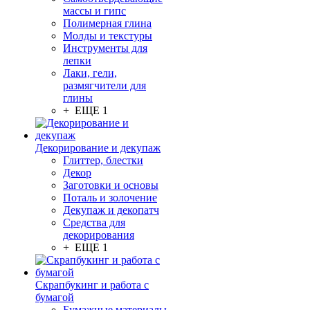
массы и гипс
Полимерная глина
Молды и текстуры
Инструменты для
лепки
Лаки, гели,
размягчители для
глины
+ ЕЩЕ 1
Декорирование и декупаж
Глиттер, блестки
Декор
Заготовки и основы
Поталь и золочение
Декупаж и декопатч
Средства для
декорирования
+ ЕЩЕ 1
Скрапбукинг и работа с
бумагой
Бумажные материалы