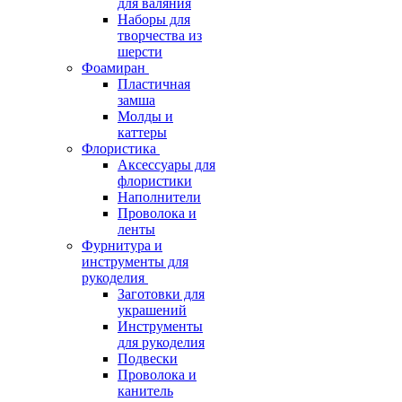
для валяния
Наборы для
творчества из
шерсти
Фоамиран
Пластичная
замша
Молды и
каттеры
Флористика
Аксессуары для
флористики
Наполнители
Проволока и
ленты
Фурнитура и
инструменты для
рукоделия
Заготовки для
украшений
Инструменты
для рукоделия
Подвески
Проволока и
канитель