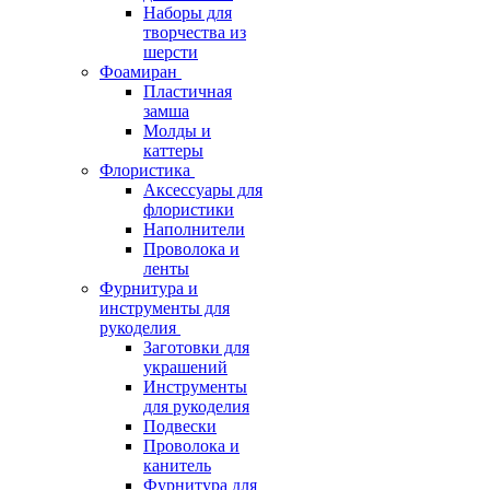
Наборы для
творчества из
шерсти
Фоамиран
Пластичная
замша
Молды и
каттеры
Флористика
Аксессуары для
флористики
Наполнители
Проволока и
ленты
Фурнитура и
инструменты для
рукоделия
Заготовки для
украшений
Инструменты
для рукоделия
Подвески
Проволока и
канитель
Фурнитура для