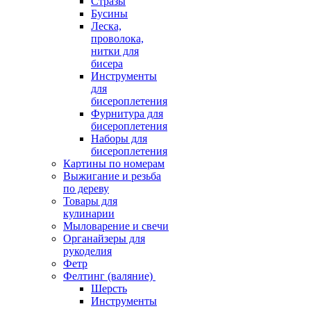
Стразы
Бусины
Леска,
проволока,
нитки для
бисера
Инструменты
для
бисероплетения
Фурнитура для
бисероплетения
Наборы для
бисероплетения
Картины по номерам
Выжигание и резьба
по дереву
Товары для
кулинарии
Мыловарение и свечи
Органайзеры для
рукоделия
Фетр
Фелтинг (валяние)
Шерсть
Инструменты