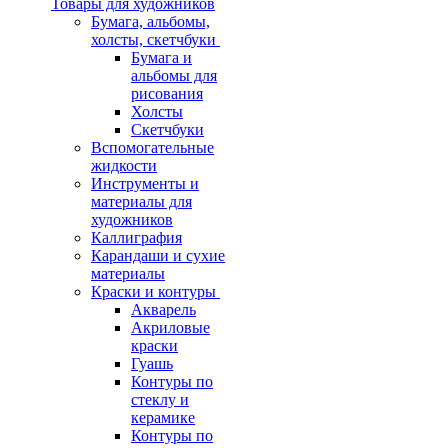
Товары для художников
Бумага, альбомы,
холсты, скетчбуки
Бумага и
альбомы для
рисования
Холсты
Скетчбуки
Вспомогательные
жидкости
Инструменты и
материалы для
художников
Каллиграфия
Карандаши и сухие
материалы
Краски и контуры
Акварель
Акриловые
краски
Гуашь
Контуры по
стеклу и
керамике
Контуры по