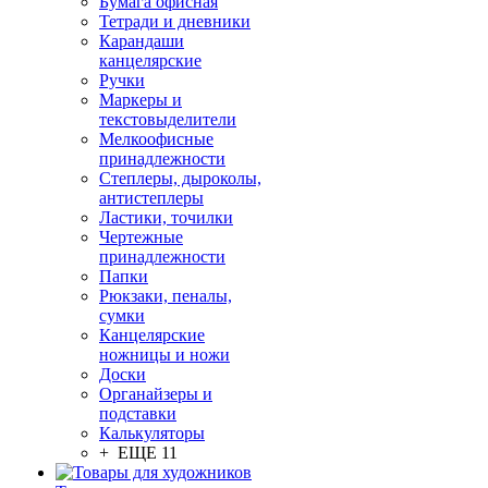
Бумага офисная
Тетради и дневники
Карандаши
канцелярские
Ручки
Маркеры и
текстовыделители
Мелкоофисные
принадлежности
Степлеры, дыроколы,
антистеплеры
Ластики, точилки
Чертежные
принадлежности
Папки
Рюкзаки, пеналы,
сумки
Канцелярские
ножницы и ножи
Доски
Органайзеры и
подставки
Калькуляторы
+ ЕЩЕ 11