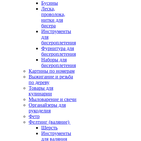
Бусины
Леска,
проволока,
нитки для
бисера
Инструменты
для
бисероплетения
Фурнитура для
бисероплетения
Наборы для
бисероплетения
Картины по номерам
Выжигание и резьба
по дереву
Товары для
кулинарии
Мыловарение и свечи
Органайзеры для
рукоделия
Фетр
Фелтинг (валяние)
Шерсть
Инструменты
для валяния