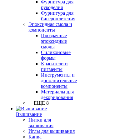
Фурнитура для
рукоделия
Фурнитура для
бисероплетения
Эпоксидная смола и
компоненты
Прозрачные
эпоксидные
смолы
Силиконовые
формы
Красители и
пигменты
Инструменты и
дополнительные
компоненты
Материалы для
декорирования
+ ЕЩЕ 8
Вышивание
Нитки для
вышивания
Иглы для вышивания
Канва