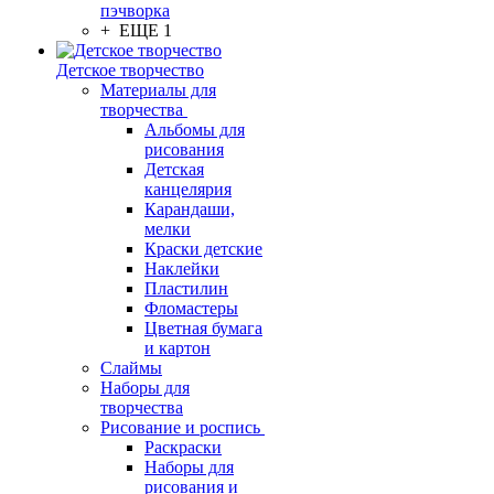
пэчворка
+ ЕЩЕ 1
Детское творчество
Материалы для
творчества
Альбомы для
рисования
Детская
канцелярия
Карандаши,
мелки
Краски детские
Наклейки
Пластилин
Фломастеры
Цветная бумага
и картон
Слаймы
Наборы для
творчества
Рисование и роспись
Раскраски
Наборы для
рисования и