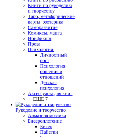
Книги по рукоделию
и творчеству
Таро, метафорические
карты, эзотерика
Саморазвитие
Комиксы, манга
Нонфикшн
Проза
Психология
Личностный
рост
Психология
общения и
отношений
Детская
психология
Аксессуары для книг
+ ЕЩЕ 7
Рукоделие и творчество
Алмазная мозаика
Бисероплетение
Бисер
Пайетки