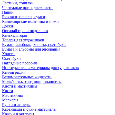
Ластики, точилки
Чертежные принадлежности
Папки
Рюкзаки, пеналы, сумки
Канцелярские ножницы и ножи
Доски
Органайзеры и подставки
Калькуляторы
Товары для художников
Бумага, альбомы, холсты, скетчбуки
Бумага и альбомы для рисования
Холсты
Скетчбуки
Наглядные пособия
Инструменты и материалы для художников
Каллиграфия
Вспомогательные жидкости
Мольберты, этюдники, планшеты
Кисти и мастихины
Кисти
Мастихины
Маркеры
Ручки и линеры
Карандаши и сухие материалы
Краски и контуры