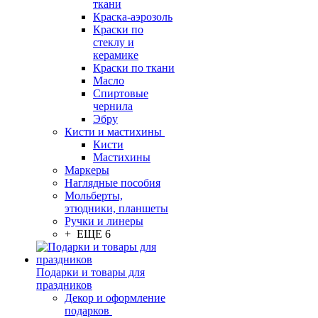
ткани
Краска-аэрозоль
Краски по
стеклу и
керамике
Краски по ткани
Масло
Спиртовые
чернила
Эбру
Кисти и мастихины
Кисти
Мастихины
Маркеры
Наглядные пособия
Мольберты,
этюдники, планшеты
Ручки и линеры
+ ЕЩЕ 6
Подарки и товары для
праздников
Декор и оформление
подарков