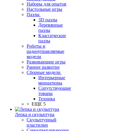
Наборы для опытов
Настольные игры
Пазлы
3D пазлы
Деревянные
пазлы
Классические
пазлы
Роботы и
радиоуправляемые
модели
Развивающие игры
Раннее развитие
Сборные модели
Интерьерные
миниатюры
Сопутствующие
товары
Техника
+ ЕЩЕ 5
Лепка и скульптура
Скульптурный
пластилин
Самоотвердевающие