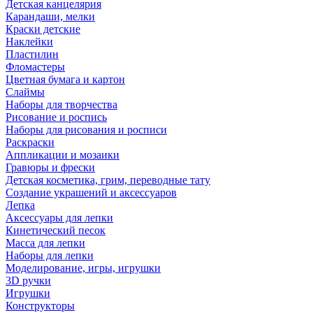
Детская канцелярия
Карандаши, мелки
Краски детские
Наклейки
Пластилин
Фломастеры
Цветная бумага и картон
Слаймы
Наборы для творчества
Рисование и роспись
Наборы для рисования и росписи
Раскраски
Аппликации и мозаики
Гравюры и фрески
Детская косметика, грим, переводные тату
Создание украшений и аксессуаров
Лепка
Аксессуары для лепки
Кинетический песок
Масса для лепки
Наборы для лепки
Моделирование, игры, игрушки
3D ручки
Игрушки
Конструкторы