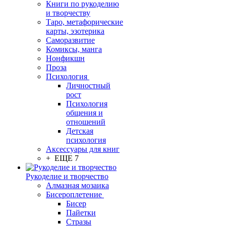
Книги по рукоделию
и творчеству
Таро, метафорические
карты, эзотерика
Саморазвитие
Комиксы, манга
Нонфикшн
Проза
Психология
Личностный
рост
Психология
общения и
отношений
Детская
психология
Аксессуары для книг
+ ЕЩЕ 7
Рукоделие и творчество
Алмазная мозаика
Бисероплетение
Бисер
Пайетки
Стразы