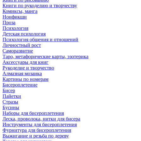
Книги по рукоделию и творчеству
Комиксы, манга
Нонфикшн
Проза
Психология
Детская психология
Психология общения и отношений
Личностный рост
Саморазвитие
Таро, метафорические карты, эзотерика
Аксессуары для книг
Рукоделие и творчество
Алмазная мозаика
Картины по номерам
Бисероплетение
Бисер
Пайетки
Стразы
Бусины
Наборы для бисероплетения
Леска, проволока, нитки для бисера
Инструменты для бисероплетения
Фурнитура для бисероплетения
Выжигание и резьба по дереву