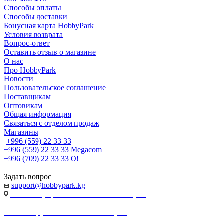
Способы оплаты
Способы доставки
Бонусная карта HobbyPark
Условия возврата
Вопрос-ответ
Оставить отзыв о магазине
О нас
Про HobbyPark
Новости
Пользовательское соглашение
Поставщикам
Оптовикам
Общая информация
Связаться с отделом продаж
Магазины
+996 (559) 22 33 33
+996 (559) 22 33 33
Megacom
+996 (709) 22 33 33
O!
Задать вопрос
support@hobbypark.kg
г. Бишкек, пр-т. Чынгыза Айтматова, 91
г. Бишкек, ул. Якова Логвиненко, 55