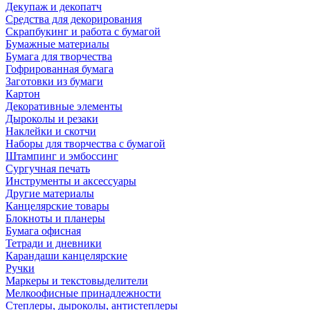
Декупаж и декопатч
Средства для декорирования
Скрапбукинг и работа с бумагой
Бумажные материалы
Бумага для творчества
Гофрированная бумага
Заготовки из бумаги
Картон
Декоративные элементы
Дыроколы и резаки
Наклейки и скотчи
Наборы для творчества с бумагой
Штампинг и эмбоссинг
Сургучная печать
Инструменты и аксессуары
Другие материалы
Канцелярские товары
Блокноты и планеры
Бумага офисная
Тетради и дневники
Карандаши канцелярские
Ручки
Маркеры и текстовыделители
Мелкоофисные принадлежности
Степлеры, дыроколы, антистеплеры