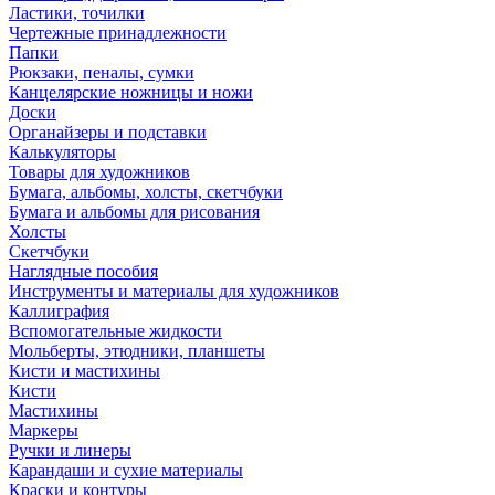
Ластики, точилки
Чертежные принадлежности
Папки
Рюкзаки, пеналы, сумки
Канцелярские ножницы и ножи
Доски
Органайзеры и подставки
Калькуляторы
Товары для художников
Бумага, альбомы, холсты, скетчбуки
Бумага и альбомы для рисования
Холсты
Скетчбуки
Наглядные пособия
Инструменты и материалы для художников
Каллиграфия
Вспомогательные жидкости
Мольберты, этюдники, планшеты
Кисти и мастихины
Кисти
Мастихины
Маркеры
Ручки и линеры
Карандаши и сухие материалы
Краски и контуры