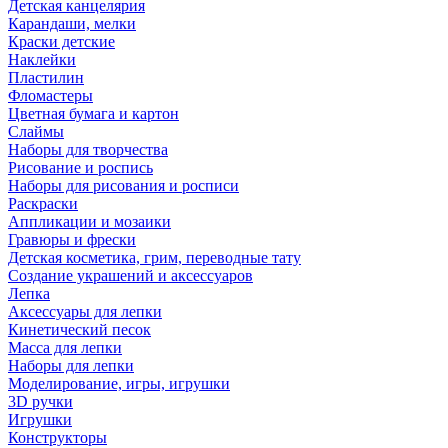
Детская канцелярия
Карандаши, мелки
Краски детские
Наклейки
Пластилин
Фломастеры
Цветная бумага и картон
Слаймы
Наборы для творчества
Рисование и роспись
Наборы для рисования и росписи
Раскраски
Аппликации и мозаики
Гравюры и фрески
Детская косметика, грим, переводные тату
Создание украшений и аксессуаров
Лепка
Аксессуары для лепки
Кинетический песок
Масса для лепки
Наборы для лепки
Моделирование, игры, игрушки
3D ручки
Игрушки
Конструкторы