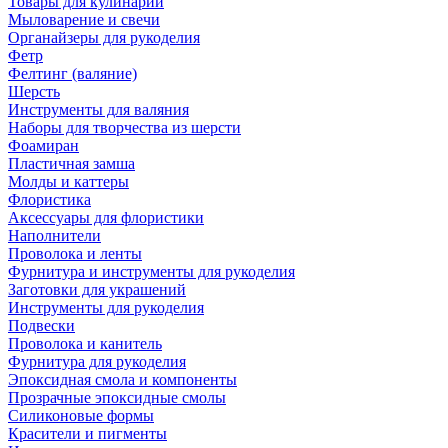
Товары для кулинарии
Мыловарение и свечи
Органайзеры для рукоделия
Фетр
Фелтинг (валяние)
Шерсть
Инструменты для валяния
Наборы для творчества из шерсти
Фоамиран
Пластичная замша
Молды и каттеры
Флористика
Аксессуары для флористики
Наполнители
Проволока и ленты
Фурнитура и инструменты для рукоделия
Заготовки для украшений
Инструменты для рукоделия
Подвески
Проволока и канитель
Фурнитура для рукоделия
Эпоксидная смола и компоненты
Прозрачные эпоксидные смолы
Силиконовые формы
Красители и пигменты