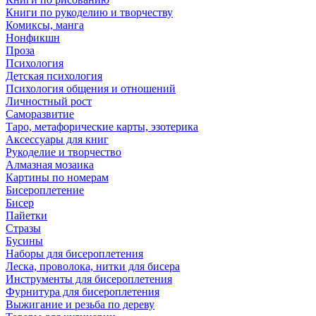
Книги по рукоделию и творчеству
Комиксы, манга
Нонфикшн
Проза
Психология
Детская психология
Психология общения и отношений
Личностный рост
Саморазвитие
Таро, метафорические карты, эзотерика
Аксессуары для книг
Рукоделие и творчество
Алмазная мозаика
Картины по номерам
Бисероплетение
Бисер
Пайетки
Стразы
Бусины
Наборы для бисероплетения
Леска, проволока, нитки для бисера
Инструменты для бисероплетения
Фурнитура для бисероплетения
Выжигание и резьба по дереву