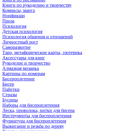
Книги по рукоделию и творчеству
Комиксы, манга
Нонфикшн
Проза
Психология
Детская психология
Психология общения и отношений
Личностный рост
Саморазвитие
Таро, метафорические карты, эзотерика
Аксессуары для книг
Рукоделие и творчество
Алмазная мозаика
Картины по номерам
Бисероплетение
Бисер
Пайетки
Стразы
Бусины
Наборы для бисероплетения
Леска, проволока, нитки для бисера
Инструменты для бисероплетения
Фурнитура для бисероплетения
Выжигание и резьба по дереву