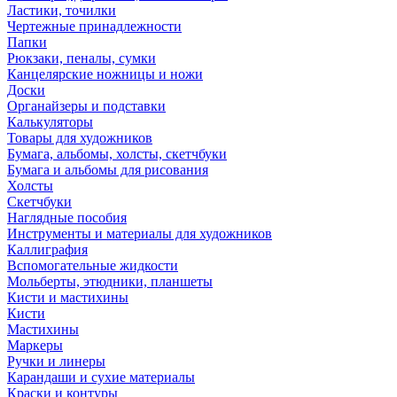
Ластики, точилки
Чертежные принадлежности
Папки
Рюкзаки, пеналы, сумки
Канцелярские ножницы и ножи
Доски
Органайзеры и подставки
Калькуляторы
Товары для художников
Бумага, альбомы, холсты, скетчбуки
Бумага и альбомы для рисования
Холсты
Скетчбуки
Наглядные пособия
Инструменты и материалы для художников
Каллиграфия
Вспомогательные жидкости
Мольберты, этюдники, планшеты
Кисти и мастихины
Кисти
Мастихины
Маркеры
Ручки и линеры
Карандаши и сухие материалы
Краски и контуры