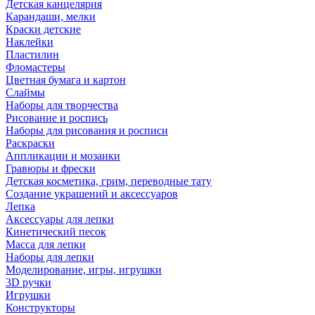
Детская канцелярия
Карандаши, мелки
Краски детские
Наклейки
Пластилин
Фломастеры
Цветная бумага и картон
Слаймы
Наборы для творчества
Рисование и роспись
Наборы для рисования и росписи
Раскраски
Аппликации и мозаики
Гравюры и фрески
Детская косметика, грим, переводные тату
Создание украшений и аксессуаров
Лепка
Аксессуары для лепки
Кинетический песок
Масса для лепки
Наборы для лепки
Моделирование, игры, игрушки
3D ручки
Игрушки
Конструкторы