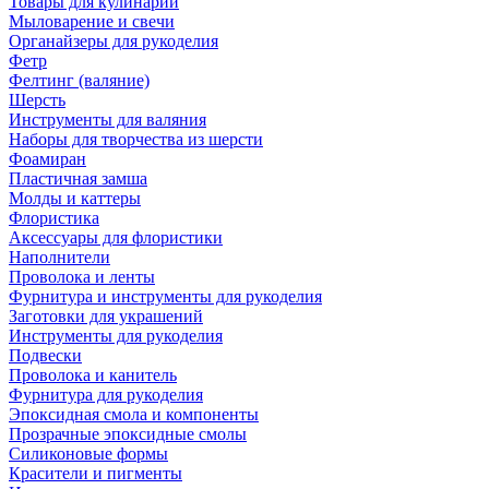
Товары для кулинарии
Мыловарение и свечи
Органайзеры для рукоделия
Фетр
Фелтинг (валяние)
Шерсть
Инструменты для валяния
Наборы для творчества из шерсти
Фоамиран
Пластичная замша
Молды и каттеры
Флористика
Аксессуары для флористики
Наполнители
Проволока и ленты
Фурнитура и инструменты для рукоделия
Заготовки для украшений
Инструменты для рукоделия
Подвески
Проволока и канитель
Фурнитура для рукоделия
Эпоксидная смола и компоненты
Прозрачные эпоксидные смолы
Силиконовые формы
Красители и пигменты