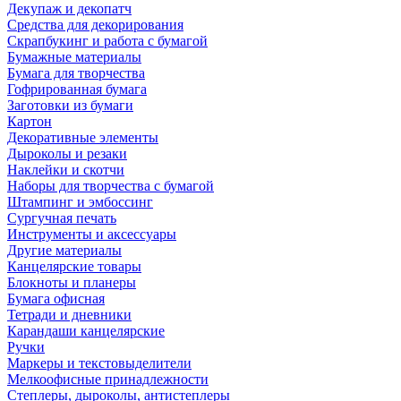
Декупаж и декопатч
Средства для декорирования
Скрапбукинг и работа с бумагой
Бумажные материалы
Бумага для творчества
Гофрированная бумага
Заготовки из бумаги
Картон
Декоративные элементы
Дыроколы и резаки
Наклейки и скотчи
Наборы для творчества с бумагой
Штампинг и эмбоссинг
Сургучная печать
Инструменты и аксессуары
Другие материалы
Канцелярские товары
Блокноты и планеры
Бумага офисная
Тетради и дневники
Карандаши канцелярские
Ручки
Маркеры и текстовыделители
Мелкоофисные принадлежности
Степлеры, дыроколы, антистеплеры