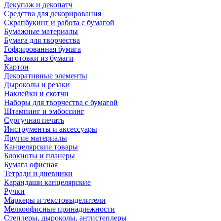
Декупаж и декопатч
Средства для декорирования
Скрапбукинг и работа с бумагой
Бумажные материалы
Бумага для творчества
Гофрированная бумага
Заготовки из бумаги
Картон
Декоративные элементы
Дыроколы и резаки
Наклейки и скотчи
Наборы для творчества с бумагой
Штампинг и эмбоссинг
Сургучная печать
Инструменты и аксессуары
Другие материалы
Канцелярские товары
Блокноты и планеры
Бумага офисная
Тетради и дневники
Карандаши канцелярские
Ручки
Маркеры и текстовыделители
Мелкоофисные принадлежности
Степлеры, дыроколы, антистеплеры