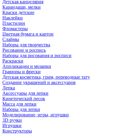
Детская канцелярия
Карандаши, мелки
Краски детские
Наклейки
Пластилин
Фломастеры
Цветная бумага и картон
Слаймы
Наборы для творчества
Рисование и роспись
Наборы для рисования и росписи
Раскраски
Аппликации и мозаики
Гравюры и фрески
Детская косметика, грим, переводные тату
Создание украшений и аксессуаров
Лепка
Аксессуары для лепки
Кинетический песок
Масса для лепки
Наборы для лепки
Моделирование, игры, игрушки
3D ручки
Игрушки
Конструкторы