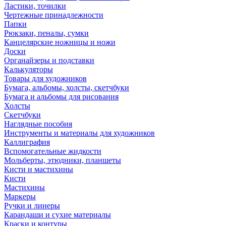
Ластики, точилки
Чертежные принадлежности
Папки
Рюкзаки, пеналы, сумки
Канцелярские ножницы и ножи
Доски
Органайзеры и подставки
Калькуляторы
Товары для художников
Бумага, альбомы, холсты, скетчбуки
Бумага и альбомы для рисования
Холсты
Скетчбуки
Наглядные пособия
Инструменты и материалы для художников
Каллиграфия
Вспомогательные жидкости
Мольберты, этюдники, планшеты
Кисти и мастихины
Кисти
Мастихины
Маркеры
Ручки и линеры
Карандаши и сухие материалы
Краски и контуры