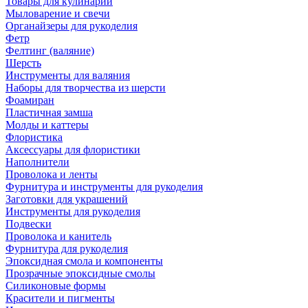
Товары для кулинарии
Мыловарение и свечи
Органайзеры для рукоделия
Фетр
Фелтинг (валяние)
Шерсть
Инструменты для валяния
Наборы для творчества из шерсти
Фоамиран
Пластичная замша
Молды и каттеры
Флористика
Аксессуары для флористики
Наполнители
Проволока и ленты
Фурнитура и инструменты для рукоделия
Заготовки для украшений
Инструменты для рукоделия
Подвески
Проволока и канитель
Фурнитура для рукоделия
Эпоксидная смола и компоненты
Прозрачные эпоксидные смолы
Силиконовые формы
Красители и пигменты