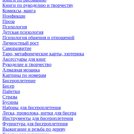
Книги по рукоделию и творчеству
Комиксы, манга
Нонфикшн
Проза
Психология
Детская психология
Психология общения и отношений
Личностный рост
Саморазвитие
Таро, метафорические карты, эзотерика
Аксессуары для книг
Рукоделие и творчество
Алмазная мозаика
Картины по номерам
Бисероплетение
Бисер
Пайетки
Стразы
Бусины
Наборы для бисероплетения
Леска, проволока, нитки для бисера
Инструменты для бисероплетения
Фурнитура для бисероплетения
Выжигание и резьба по дереву