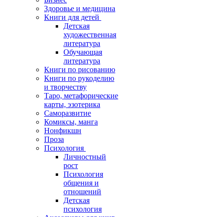
Здоровье и медицина
Книги для детей
Детская
художественная
литература
Обучающая
литература
Книги по рисованию
Книги по рукоделию
и творчеству
Таро, метафорические
карты, эзотерика
Саморазвитие
Комиксы, манга
Нонфикшн
Проза
Психология
Личностный
рост
Психология
общения и
отношений
Детская
психология