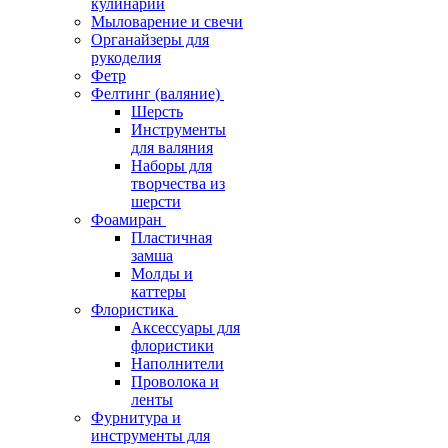
кулинарии
Мыловарение и свечи
Органайзеры для
рукоделия
Фетр
Фелтинг (валяние)
Шерсть
Инструменты
для валяния
Наборы для
творчества из
шерсти
Фоамиран
Пластичная
замша
Молды и
каттеры
Флористика
Аксессуары для
флористики
Наполнители
Проволока и
ленты
Фурнитура и
инструменты для