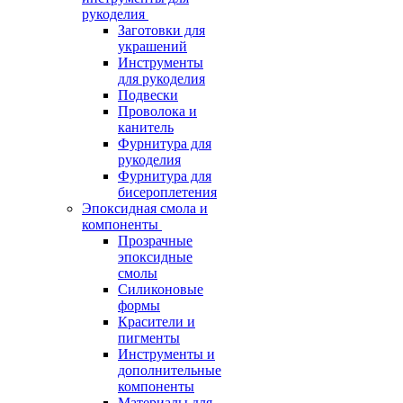
рукоделия
Заготовки для
украшений
Инструменты
для рукоделия
Подвески
Проволока и
канитель
Фурнитура для
рукоделия
Фурнитура для
бисероплетения
Эпоксидная смола и
компоненты
Прозрачные
эпоксидные
смолы
Силиконовые
формы
Красители и
пигменты
Инструменты и
дополнительные
компоненты
Материалы для