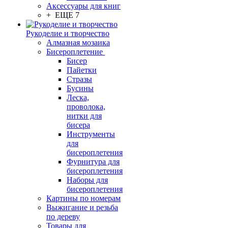
Аксессуары для книг
+ ЕЩЕ 7
Рукоделие и творчество
Алмазная мозаика
Бисероплетение
Бисер
Пайетки
Стразы
Бусины
Леска,
проволока,
нитки для
бисера
Инструменты
для
бисероплетения
Фурнитура для
бисероплетения
Наборы для
бисероплетения
Картины по номерам
Выжигание и резьба
по дереву
Товары для