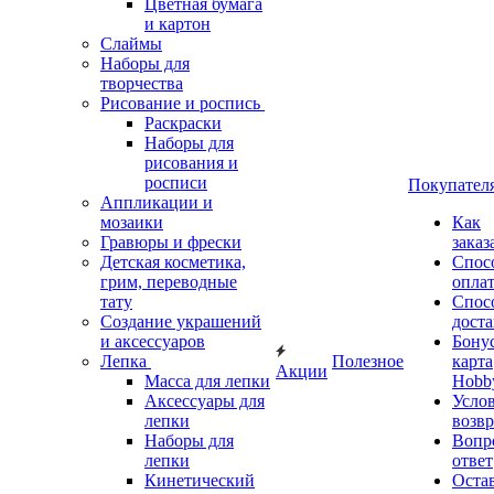
Цветная бумага
и картон
Слаймы
Наборы для
творчества
Рисование и роспись
Раскраски
Наборы для
рисования и
росписи
Покупател
Аппликации и
мозаики
Как
Гравюры и фрески
заказ
Детская косметика,
Спос
грим, переводные
опла
тату
Спос
Создание украшений
дост
и аксессуаров
Бону
Лепка
Полезное
карта
Акции
Масса для лепки
Hobb
Аксессуары для
Усло
лепки
возвр
Наборы для
Вопр
лепки
ответ
Кинетический
Оста