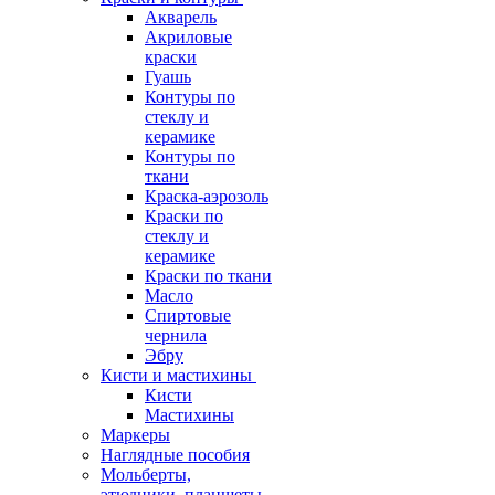
Акварель
Акриловые
краски
Гуашь
Контуры по
стеклу и
керамике
Контуры по
ткани
Краска-аэрозоль
Краски по
стеклу и
керамике
Краски по ткани
Масло
Спиртовые
чернила
Эбру
Кисти и мастихины
Кисти
Мастихины
Маркеры
Наглядные пособия
Мольберты,
этюдники, планшеты