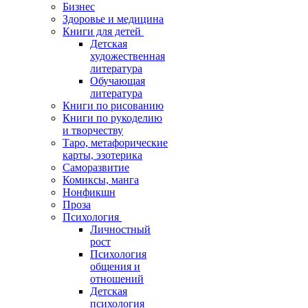
Бизнес
Здоровье и медицина
Книги для детей
Детская
художественная
литература
Обучающая
литература
Книги по рисованию
Книги по рукоделию
и творчеству
Таро, метафорические
карты, эзотерика
Саморазвитие
Комиксы, манга
Нонфикшн
Проза
Психология
Личностный
рост
Психология
общения и
отношений
Детская
психология