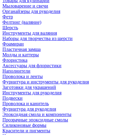
Товары для кулинарии
Мыловарение и свечи
Органайзеры для рукоделия
Фетр
Фелтинг (валяние)
Шерсть
Инструменты для валяния
Наборы для творчества из шерсти
Фоамиран
Пластичная замша
Молды и каттеры
Флористика
Аксессуары для флористики
Наполнители
Проволока и ленты
Фурнитура и инструменты для рукоделия
Заготовки для украшений
Инструменты для рукоделия
Подвески
Проволока и канитель
Фурнитура для рукоделия
Эпоксидная смола и компоненты
Прозрачные эпоксидные смолы
Силиконовые формы
Красители и пигменты