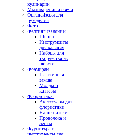
кулинарии
Мыловарение и свечи
Органайзеры для
рукоделия
Фетр
Фелтинг (валяние)
Шерсть
Инструменты
для валяния
Наборы для
творчества из
шерсти
Фоамиран
Пластичная
замша
Молды и
каттеры
Флористика
Аксессуары для
флористики
Наполнители
Проволока и
ленты
Фурнитура и
инструменты для