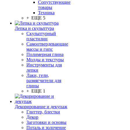
Сопутствующие
товары
Техника
+ ЕЩЕ 5
Лепка и скульптура
Скульптурный
пластилин
Самоотвердевающие
массы и гипс
Полимерная глина
Молды и текстуры
Инструменты для
лепки
Лаки, гели,
размягчители для
глины
+ ЕЩЕ 1
Декорирование и декупаж
Глиттер, блестки
Декор
Заготовки и основы
Поталь и золочение