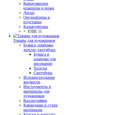
Канцелярские
ножницы и ножи
Доски
Органайзеры и
подставки
Калькуляторы
+ ЕЩЕ 11
Товары для художников
Бумага, альбомы,
холсты, скетчбуки
Бумага и
альбомы для
рисования
Холсты
Скетчбуки
Вспомогательные
жидкости
Инструменты и
материалы для
художников
Каллиграфия
Карандаши и сухие
материалы
Краски и контуры