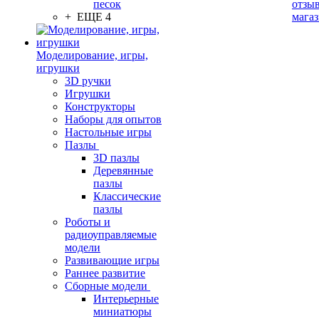
песок
отзыв
+ ЕЩЕ 4
мага
Моделирование, игры,
игрушки
3D ручки
Игрушки
Конструкторы
Наборы для опытов
Настольные игры
Пазлы
3D пазлы
Деревянные
пазлы
Классические
пазлы
Роботы и
радиоуправляемые
модели
Развивающие игры
Раннее развитие
Сборные модели
Интерьерные
миниатюры