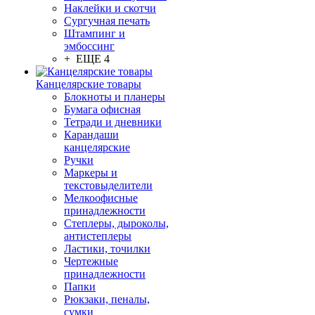
Наклейки и скотчи
Сургучная печать
Штампинг и
эмбоссинг
+ ЕЩЕ 4
Канцелярские товары
Блокноты и планеры
Бумага офисная
Тетради и дневники
Карандаши
канцелярские
Ручки
Маркеры и
текстовыделители
Мелкоофисные
принадлежности
Степлеры, дыроколы,
антистеплеры
Ластики, точилки
Чертежные
принадлежности
Папки
Рюкзаки, пеналы,
сумки