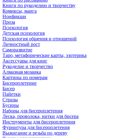
Книги по рукоделию и творчеству
Комиксы, манга
Нонфикшн
Проза
Психология
Детская психология
Психология общения и отношений
Личностный рост
Саморазвитие
Таро, метафорические карты, эзотерика
Аксессуары для книг
Рукоделие и творчество
Алмазная мозаика
Картины по номерам
Бисероплетение
Бисер
Пайетки
Стразы
Бусины
Наборы для бисероплетения
Леска, проволока, нитки для бисера
Инструменты для бисероплетения
Фурнитура для бисероплетения
Выжигание и резьба по дереву