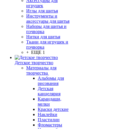
Аксессуары для
игрушек
Иглы для шитья
Инструменты и
аксессуары для шитья
Наборы для шитья и
пэчворка
Нитки для шитья
Ткани для игрушек и
пэчворка
+ ЕЩЕ 1
Детское творчество
Материалы для
творчества
Альбомы для
рисования
Детская
канцелярия
Карандаши,
мелки
Краски детские
Наклейки
Пластилин
Фломастеры