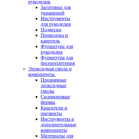
рукоделия
Заготовки для
украшений
Инструменты
для рукоделия
Подвески
Проволока и
канитель
Фурнитура для
рукоделия
Фурнитура для
бисероплетения
Эпоксидная смола и
компоненты
Прозрачные
эпоксидные
смолы
Силиконовые
формы
Красители и
пигменты
Инструменты и
дополнительные
компоненты
Материалы для