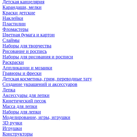
Детская канцелярия
Карандаши, мелки
Краски детские
Наклейки
Пластилин
Фломастеры
Цветная бумага и картон
Слаймы
Наборы для творчества
Рисование и роспись
Наборы для рисования и росписи
Раскраски
Аппликации и мозаики
Гравюры и фрески
Детская косметика, грим, переводные тату
Создание украшений и аксессуаров
Лепка
Аксессуары для лепки
Кинетический песок
Масса для лепки
Наборы для лепки
Моделирование, игры, игрушки
3D ручки
Игрушки
Конструкторы