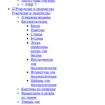
Аксессуары для книг
+ ЕЩЕ 7
Рукоделие и творчество
Алмазная мозаика
Бисероплетение
Бисер
Пайетки
Стразы
Бусины
Леска,
проволока,
нитки для
бисера
Инструменты
для
бисероплетения
Фурнитура для
бисероплетения
Наборы для
бисероплетения
Картины по номерам
Выжигание и резьба
по дереву
Товары для