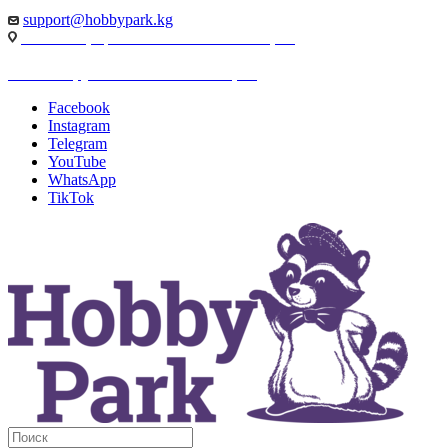
support@hobbypark.kg
г. Бишкек, пр-т. Чынгыза Айтматова, 91
г. Бишкек, ул. Якова Логвиненко, 55
Facebook
Instagram
Telegram
YouTube
WhatsApp
TikTok