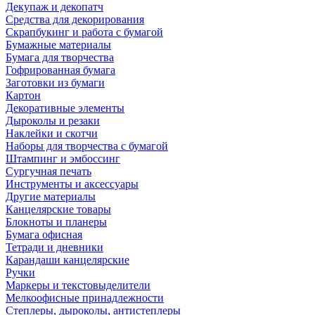
Декупаж и декопатч
Средства для декорирования
Скрапбукинг и работа с бумагой
Бумажные материалы
Бумага для творчества
Гофрированная бумага
Заготовки из бумаги
Картон
Декоративные элементы
Дыроколы и резаки
Наклейки и скотчи
Наборы для творчества с бумагой
Штампинг и эмбоссинг
Сургучная печать
Инструменты и аксессуары
Другие материалы
Канцелярские товары
Блокноты и планеры
Бумага офисная
Тетради и дневники
Карандаши канцелярские
Ручки
Маркеры и текстовыделители
Мелкоофисные принадлежности
Степлеры, дыроколы, антистеплеры