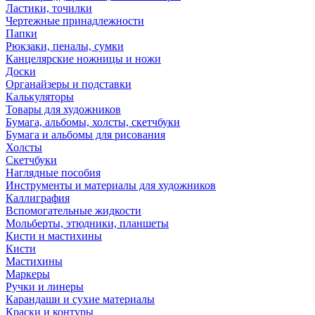
Ластики, точилки
Чертежные принадлежности
Папки
Рюкзаки, пеналы, сумки
Канцелярские ножницы и ножи
Доски
Органайзеры и подставки
Калькуляторы
Товары для художников
Бумага, альбомы, холсты, скетчбуки
Бумага и альбомы для рисования
Холсты
Скетчбуки
Наглядные пособия
Инструменты и материалы для художников
Каллиграфия
Вспомогательные жидкости
Мольберты, этюдники, планшеты
Кисти и мастихины
Кисти
Мастихины
Маркеры
Ручки и линеры
Карандаши и сухие материалы
Краски и контуры