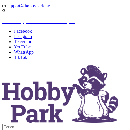
support@hobbypark.kg
г. Бишкек, пр-т. Чынгыза Айтматова, 91
г. Бишкек, ул. Якова Логвиненко, 55
Facebook
Instagram
Telegram
YouTube
WhatsApp
TikTok