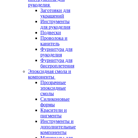
рукоделия
Заготовки для
украшений
Инструменты
для рукоделия
Подвески
Проволока и
канитель
Фурнитура для
рукоделия
Фурнитура для
бисероплетения
Эпоксидная смола и
компоненты
Прозрачные
эпоксидные
смолы
Силиконовые
формы
Красители и
пигменты
Инструменты и
дополнительные
компоненты
Материалы для