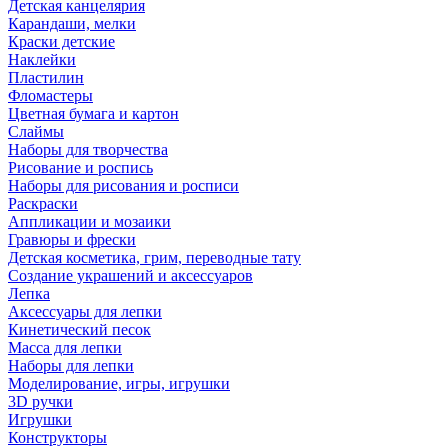
Детская канцелярия
Карандаши, мелки
Краски детские
Наклейки
Пластилин
Фломастеры
Цветная бумага и картон
Слаймы
Наборы для творчества
Рисование и роспись
Наборы для рисования и росписи
Раскраски
Аппликации и мозаики
Гравюры и фрески
Детская косметика, грим, переводные тату
Создание украшений и аксессуаров
Лепка
Аксессуары для лепки
Кинетический песок
Масса для лепки
Наборы для лепки
Моделирование, игры, игрушки
3D ручки
Игрушки
Конструкторы