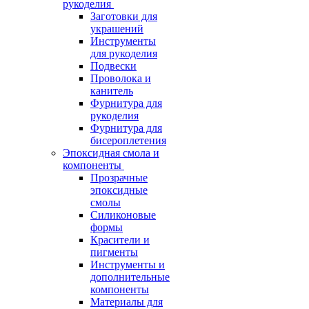
рукоделия
Заготовки для
украшений
Инструменты
для рукоделия
Подвески
Проволока и
канитель
Фурнитура для
рукоделия
Фурнитура для
бисероплетения
Эпоксидная смола и
компоненты
Прозрачные
эпоксидные
смолы
Силиконовые
формы
Красители и
пигменты
Инструменты и
дополнительные
компоненты
Материалы для