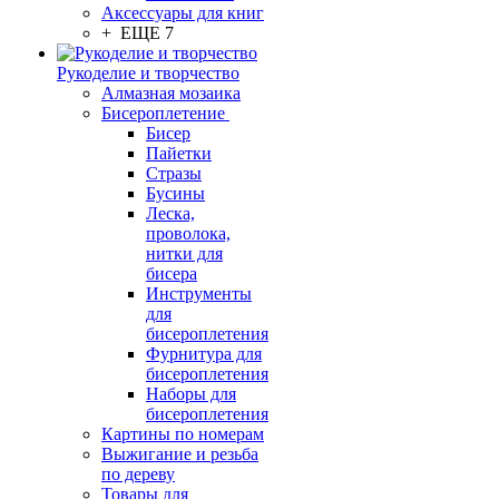
Аксессуары для книг
+ ЕЩЕ 7
Рукоделие и творчество
Алмазная мозаика
Бисероплетение
Бисер
Пайетки
Стразы
Бусины
Леска,
проволока,
нитки для
бисера
Инструменты
для
бисероплетения
Фурнитура для
бисероплетения
Наборы для
бисероплетения
Картины по номерам
Выжигание и резьба
по дереву
Товары для