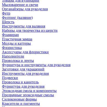
Товары для кулинарии
Мыловарение и свечи
Органайзеры для рукоделия
Фетр
Фелтинг (валяние)
Шерсть
Инструменты для валяния
Наборы для творчества из шерсти
Фоамиран
Пластичная замша
Молды и каттеры
Флористика
Аксессуары для флористики
Наполнители
Проволока и ленты
Фурнитура и инструменты для рукоделия
Заготовки для украшений
Инструменты для рукоделия
Подвески
Проволока и канитель
Фурнитура для рукоделия
Эпоксидная смола и компоненты
Прозрачные эпоксидные смолы
Силиконовые формы
Красители и пигменты