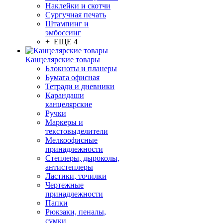
Наклейки и скотчи
Сургучная печать
Штампинг и
эмбоссинг
+ ЕЩЕ 4
Канцелярские товары
Блокноты и планеры
Бумага офисная
Тетради и дневники
Карандаши
канцелярские
Ручки
Маркеры и
текстовыделители
Мелкоофисные
принадлежности
Степлеры, дыроколы,
антистеплеры
Ластики, точилки
Чертежные
принадлежности
Папки
Рюкзаки, пеналы,
сумки