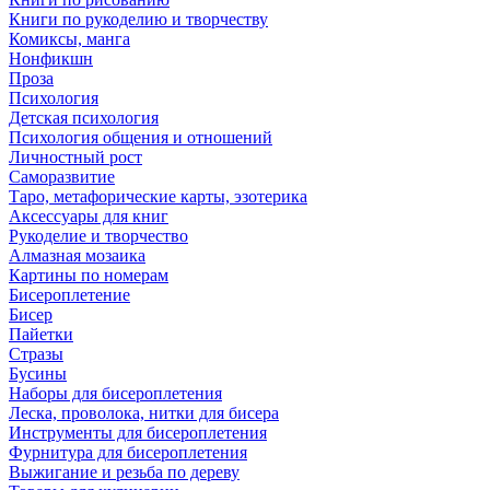
Книги по рукоделию и творчеству
Комиксы, манга
Нонфикшн
Проза
Психология
Детская психология
Психология общения и отношений
Личностный рост
Саморазвитие
Таро, метафорические карты, эзотерика
Аксессуары для книг
Рукоделие и творчество
Алмазная мозаика
Картины по номерам
Бисероплетение
Бисер
Пайетки
Стразы
Бусины
Наборы для бисероплетения
Леска, проволока, нитки для бисера
Инструменты для бисероплетения
Фурнитура для бисероплетения
Выжигание и резьба по дереву