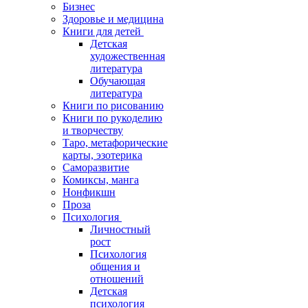
Бизнес
Здоровье и медицина
Книги для детей
Детская
художественная
литература
Обучающая
литература
Книги по рисованию
Книги по рукоделию
и творчеству
Таро, метафорические
карты, эзотерика
Саморазвитие
Комиксы, манга
Нонфикшн
Проза
Психология
Личностный
рост
Психология
общения и
отношений
Детская
психология