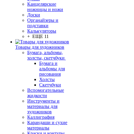
Канцелярские
ножницы и ножи
Доски
Органайзеры и
подставки
Калькуляторы
+ ЕЩЕ 11
Товары для художников
Бумага, альбомы,
холсты, скетчбуки
Бумага и
альбомы для
рисования
Холсты
Скетчбуки
Вспомогательные
жидкости
Инструменты и
материалы для
художников
Каллиграфия
Карандаши и сухие
материалы
Краски и контуры