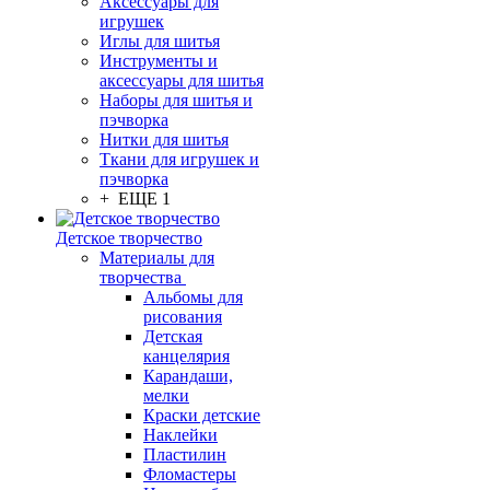
Аксессуары для
игрушек
Иглы для шитья
Инструменты и
аксессуары для шитья
Наборы для шитья и
пэчворка
Нитки для шитья
Ткани для игрушек и
пэчворка
+ ЕЩЕ 1
Детское творчество
Материалы для
творчества
Альбомы для
рисования
Детская
канцелярия
Карандаши,
мелки
Краски детские
Наклейки
Пластилин
Фломастеры