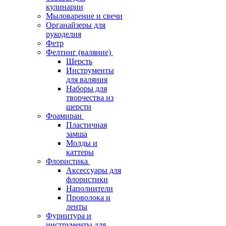
кулинарии
Мыловарение и свечи
Органайзеры для
рукоделия
Фетр
Фелтинг (валяние)
Шерсть
Инструменты
для валяния
Наборы для
творчества из
шерсти
Фоамиран
Пластичная
замша
Молды и
каттеры
Флористика
Аксессуары для
флористики
Наполнители
Проволока и
ленты
Фурнитура и
инструменты для