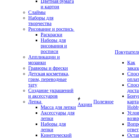
Цветная бумага
и картон
Слаймы
Наборы для
творчества
Рисование и роспись
Раскраски
Наборы для
рисования и
росписи
Покупател
Аппликации и
мозаики
Как
Гравюры и фрески
заказ
Детская косметика,
Спос
грим, переводные
опла
тату
Спос
Создание украшений
дост
и аксессуаров
Бону
Лепка
Полезное
карта
Акции
Масса для лепки
Hobb
Аксессуары для
Усло
лепки
возвр
Наборы для
Вопр
лепки
ответ
Кинетический
Оста