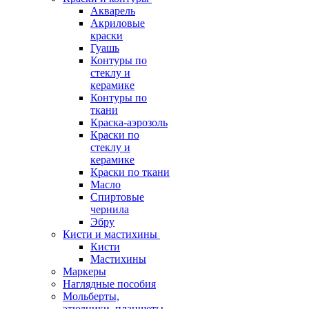
Акварель
Акриловые
краски
Гуашь
Контуры по
стеклу и
керамике
Контуры по
ткани
Краска-аэрозоль
Краски по
стеклу и
керамике
Краски по ткани
Масло
Спиртовые
чернила
Эбру
Кисти и мастихины
Кисти
Мастихины
Маркеры
Наглядные пособия
Мольберты,
этюдники, планшеты