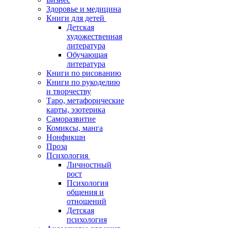
Здоровье и медицина
Книги для детей
Детская
художественная
литература
Обучающая
литература
Книги по рисованию
Книги по рукоделию
и творчеству
Таро, метафорические
карты, эзотерика
Саморазвитие
Комиксы, манга
Нонфикшн
Проза
Психология
Личностный
рост
Психология
общения и
отношений
Детская
психология