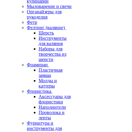
кулинарии
Мыловарение и свечи
Органайзеры для
рукоделия
Фетр
Фелтинг (валяние)
Шерсть
Инструменты
для валяния
Наборы для
творчества из
шерсти
Фоамиран
Пластичная
замша
Молды и
каттеры
Флористика
Аксессуары для
флористики
Наполнители
Проволока и
ленты
Фурнитура и
инструменты для