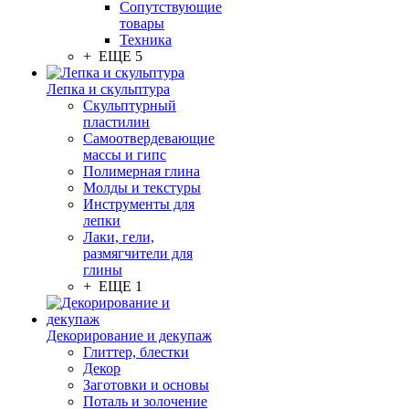
Сопутствующие
товары
Техника
+ ЕЩЕ 5
Лепка и скульптура
Скульптурный
пластилин
Самоотвердевающие
массы и гипс
Полимерная глина
Молды и текстуры
Инструменты для
лепки
Лаки, гели,
размягчители для
глины
+ ЕЩЕ 1
Декорирование и декупаж
Глиттер, блестки
Декор
Заготовки и основы
Поталь и золочение