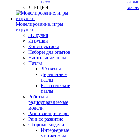
песок
отзыв
+ ЕЩЕ 4
мага
Моделирование, игры,
игрушки
3D ручки
Игрушки
Конструкторы
Наборы для опытов
Настольные игры
Пазлы
3D пазлы
Деревянные
пазлы
Классические
пазлы
Роботы и
радиоуправляемые
модели
Развивающие игры
Раннее развитие
Сборные модели
Интерьерные
миниатюры