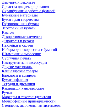
Декупаж и декопатч
Средства для декорирования
Скрапбукинг и работа с бумагой
Бумажные материалы
Бумага для творчества
Гофрированная бумага
Заготовки из бумаги
Картон
Декоративные элементы
Дыроколы и резаки
Наклейки и скотчи
Наборы для творчества с бумагой
Штампинг и эмбоссинг
Сургучная печать
Инструменты и аксессуары
Другие материалы
Канцелярские товары
Блокноты и планеры
Бумага офисная
Тетради и дневники
Карандаши канцелярские
Ручки
Маркеры и текстовыделители
Мелкоофисные принадлежности
Степлеры, дыроколы, антистеплеры