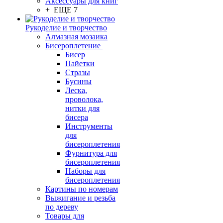
Аксессуары для книг
+ ЕЩЕ 7
Рукоделие и творчество
Алмазная мозаика
Бисероплетение
Бисер
Пайетки
Стразы
Бусины
Леска,
проволока,
нитки для
бисера
Инструменты
для
бисероплетения
Фурнитура для
бисероплетения
Наборы для
бисероплетения
Картины по номерам
Выжигание и резьба
по дереву
Товары для