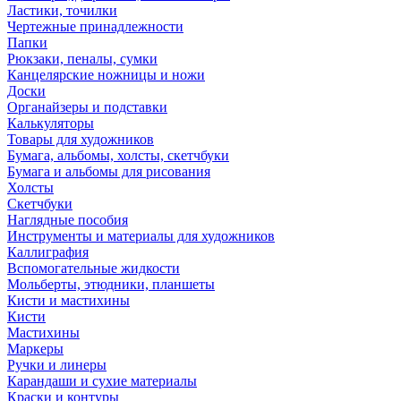
Ластики, точилки
Чертежные принадлежности
Папки
Рюкзаки, пеналы, сумки
Канцелярские ножницы и ножи
Доски
Органайзеры и подставки
Калькуляторы
Товары для художников
Бумага, альбомы, холсты, скетчбуки
Бумага и альбомы для рисования
Холсты
Скетчбуки
Наглядные пособия
Инструменты и материалы для художников
Каллиграфия
Вспомогательные жидкости
Мольберты, этюдники, планшеты
Кисти и мастихины
Кисти
Мастихины
Маркеры
Ручки и линеры
Карандаши и сухие материалы
Краски и контуры