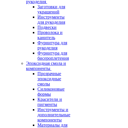
рукоделия
Заготовки для
украшений
Инструменты
для рукоделия
Подвески
Проволока и
канитель
Фурнитура для
рукоделия
Фурнитура для
бисероплетения
Эпоксидная смола и
компоненты
Прозрачные
эпоксидные
смолы
Силиконовые
формы
Красители и
пигменты
Инструменты и
дополнительные
компоненты
Материалы для