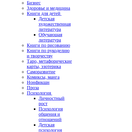
Бизнес
Здоровье и медицина
Книги для детей
Детская
художественная
литература
Обучающая
литература
Книги по рисованию
Книги по рукоделию
и творчеству
Таро, метафорические
карты, эзотерика
Саморазвитие
Комиксы, манга
Нонфикшн
Проза
Психология
Личностный
рост
Психология
общения и
отношений
Детская
психология