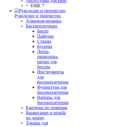
Аксессуары для книг
+ ЕЩЕ 7
Рукоделие и творчество
Алмазная мозаика
Бисероплетение
Бисер
Пайетки
Стразы
Бусины
Леска,
проволока,
нитки для
бисера
Инструменты
для
бисероплетения
Фурнитура для
бисероплетения
Наборы для
бисероплетения
Картины по номерам
Выжигание и резьба
по дереву
Товары для