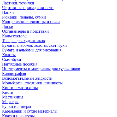
Ластики, точилки
Чертежные принадлежности
Папки
Рюкзаки, пеналы, сумки
Канцелярские ножницы и ножи
Доски
Органайзеры и подставки
Калькуляторы
Товары для художников
Бумага, альбомы, холсты, скетчбуки
Бумага и альбомы для рисования
Холсты
Скетчбуки
Наглядные пособия
Инструменты и материалы для художников
Каллиграфия
Вспомогательные жидкости
Мольберты, этюдники, планшеты
Кисти и мастихины
Кисти
Мастихины
Маркеры
Ручки и линеры
Карандаши и сухие материалы
Краски и контуры