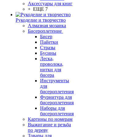
Аксессуары для книг
+ ЕЩЕ 7
Рукоделие и творчество
Алмазная мозаика
Бисероплетение
Бисер
Пайетки
Стразы
Бусины
Леска,
проволока,
нитки для
бисера
Инструменты
для
бисероплетения
Фурнитура для
бисероплетения
Наборы для
бисероплетения
Картины по номерам
Выжигание и резьба
по дереву
Товары для