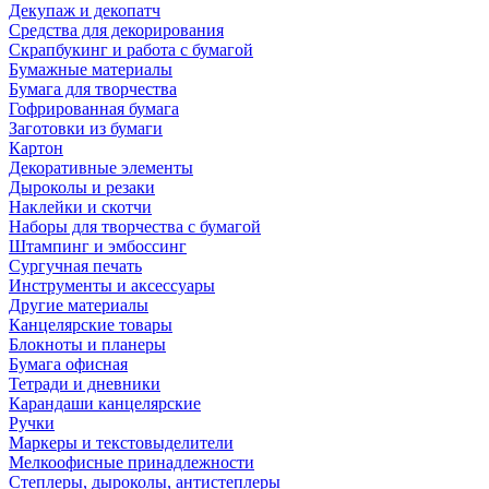
Декупаж и декопатч
Средства для декорирования
Скрапбукинг и работа с бумагой
Бумажные материалы
Бумага для творчества
Гофрированная бумага
Заготовки из бумаги
Картон
Декоративные элементы
Дыроколы и резаки
Наклейки и скотчи
Наборы для творчества с бумагой
Штампинг и эмбоссинг
Сургучная печать
Инструменты и аксессуары
Другие материалы
Канцелярские товары
Блокноты и планеры
Бумага офисная
Тетради и дневники
Карандаши канцелярские
Ручки
Маркеры и текстовыделители
Мелкоофисные принадлежности
Степлеры, дыроколы, антистеплеры