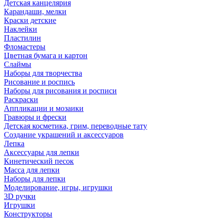
Детская канцелярия
Карандаши, мелки
Краски детские
Наклейки
Пластилин
Фломастеры
Цветная бумага и картон
Слаймы
Наборы для творчества
Рисование и роспись
Наборы для рисования и росписи
Раскраски
Аппликации и мозаики
Гравюры и фрески
Детская косметика, грим, переводные тату
Создание украшений и аксессуаров
Лепка
Аксессуары для лепки
Кинетический песок
Масса для лепки
Наборы для лепки
Моделирование, игры, игрушки
3D ручки
Игрушки
Конструкторы