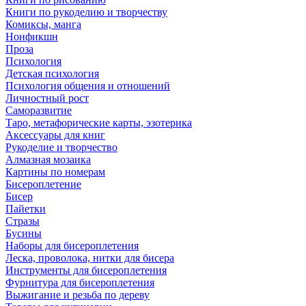
Книги по рукоделию и творчеству
Комиксы, манга
Нонфикшн
Проза
Психология
Детская психология
Психология общения и отношений
Личностный рост
Саморазвитие
Таро, метафорические карты, эзотерика
Аксессуары для книг
Рукоделие и творчество
Алмазная мозаика
Картины по номерам
Бисероплетение
Бисер
Пайетки
Стразы
Бусины
Наборы для бисероплетения
Леска, проволока, нитки для бисера
Инструменты для бисероплетения
Фурнитура для бисероплетения
Выжигание и резьба по дереву