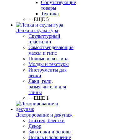
Сопутствующие
товары
Техника
+ ЕЩЕ 5
Лепка и скульптура
Скульптурный
пластилин
Самоотвердевающие
массы и гипс
Полимерная глина
Молды и текстуры
Инструменты для
лепки
Лаки, гели,
размягчители для
глины
+ ЕЩЕ 1
Декорирование и декупаж
Глиттер, блестки
Декор
Заготовки и основы
Поталь и золочение