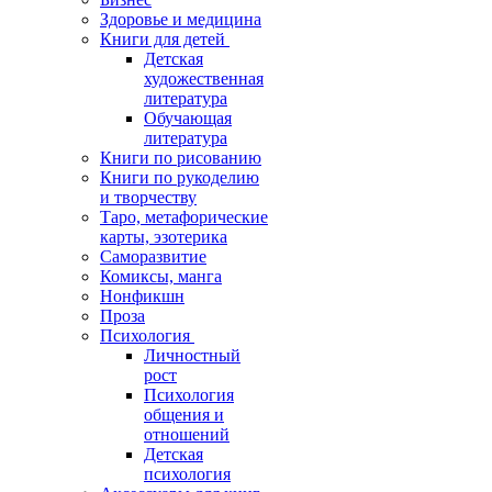
Здоровье и медицина
Книги для детей
Детская
художественная
литература
Обучающая
литература
Книги по рисованию
Книги по рукоделию
и творчеству
Таро, метафорические
карты, эзотерика
Саморазвитие
Комиксы, манга
Нонфикшн
Проза
Психология
Личностный
рост
Психология
общения и
отношений
Детская
психология