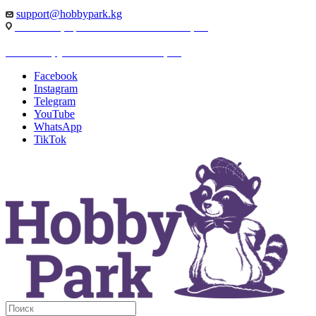
support@hobbypark.kg
г. Бишкек, пр-т. Чынгыза Айтматова, 91
г. Бишкек, ул. Якова Логвиненко, 55
Facebook
Instagram
Telegram
YouTube
WhatsApp
TikTok