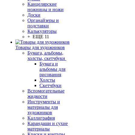
Канцелярские
ножницы и ножи
Доски
Органайзеры и
подставки
Калькуляторы
+ ЕЩЕ 11
Товары для художников
Бумага, альбомы,
холсты, скетчбуки
Бумага и
альбомы для
рисования
Холсты
Скетчбуки
Вспомогательные
жидкости
Инструменты и
материалы для
художников
Каллиграфия
Карандаши и сухие
материалы
Краски и контуры