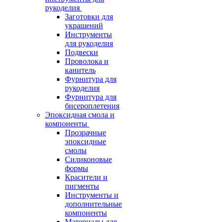
рукоделия
Заготовки для
украшений
Инструменты
для рукоделия
Подвески
Проволока и
канитель
Фурнитура для
рукоделия
Фурнитура для
бисероплетения
Эпоксидная смола и
компоненты
Прозрачные
эпоксидные
смолы
Силиконовые
формы
Красители и
пигменты
Инструменты и
дополнительные
компоненты
Материалы для