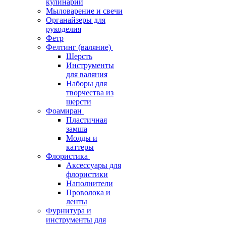
кулинарии
Мыловарение и свечи
Органайзеры для
рукоделия
Фетр
Фелтинг (валяние)
Шерсть
Инструменты
для валяния
Наборы для
творчества из
шерсти
Фоамиран
Пластичная
замша
Молды и
каттеры
Флористика
Аксессуары для
флористики
Наполнители
Проволока и
ленты
Фурнитура и
инструменты для