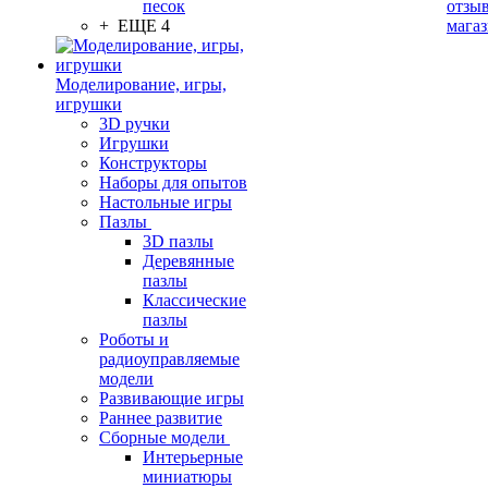
песок
отзыв
+ ЕЩЕ 4
мага
Моделирование, игры,
игрушки
3D ручки
Игрушки
Конструкторы
Наборы для опытов
Настольные игры
Пазлы
3D пазлы
Деревянные
пазлы
Классические
пазлы
Роботы и
радиоуправляемые
модели
Развивающие игры
Раннее развитие
Сборные модели
Интерьерные
миниатюры