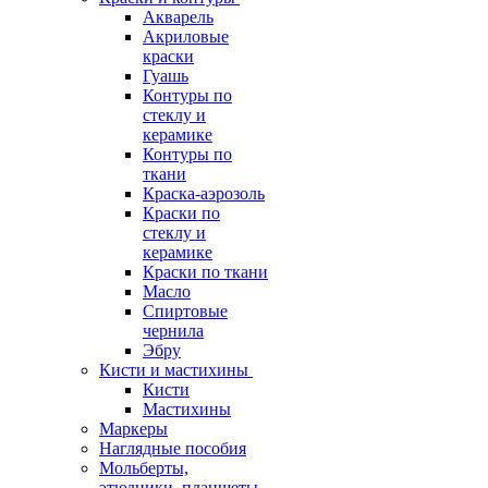
Акварель
Акриловые
краски
Гуашь
Контуры по
стеклу и
керамике
Контуры по
ткани
Краска-аэрозоль
Краски по
стеклу и
керамике
Краски по ткани
Масло
Спиртовые
чернила
Эбру
Кисти и мастихины
Кисти
Мастихины
Маркеры
Наглядные пособия
Мольберты,
этюдники, планшеты