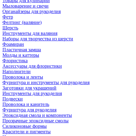
Товары для кулинарии
Мыловарение и свечи
Органайзеры для рукоделия
Фетр
Фелтинг (валяние)
Шерсть
Инструменты для валяния
Наборы для творчества из шерсти
Фоамиран
Пластичная замша
Молды и каттеры
Флористика
Аксессуары для флористики
Наполнители
Проволока и ленты
Фурнитура и инструменты для рукоделия
Заготовки для украшений
Инструменты для рукоделия
Подвески
Проволока и канитель
Фурнитура для рукоделия
Эпоксидная смола и компоненты
Прозрачные эпоксидные смолы
Силиконовые формы
Красители и пигменты