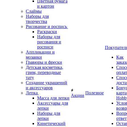
Цветная бумага
и картон
Слаймы
Наборы для
творчества
Рисование и роспись
Раскраски
Наборы для
рисования и
росписи
Покупател
Аппликации и
мозаики
Как
Гравюры и фрески
заказ
Детская косметика,
Спос
грим, переводные
опла
тату
Спос
Создание украшений
дост
и аксессуаров
Бону
Лепка
Полезное
карта
Акции
Масса для лепки
Hobb
Аксессуары для
Усло
лепки
возвр
Наборы для
Вопр
лепки
ответ
Кинетический
Оста