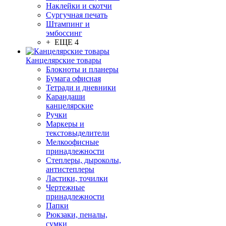
Наклейки и скотчи
Сургучная печать
Штампинг и
эмбоссинг
+ ЕЩЕ 4
Канцелярские товары
Блокноты и планеры
Бумага офисная
Тетради и дневники
Карандаши
канцелярские
Ручки
Маркеры и
текстовыделители
Мелкоофисные
принадлежности
Степлеры, дыроколы,
антистеплеры
Ластики, точилки
Чертежные
принадлежности
Папки
Рюкзаки, пеналы,
сумки