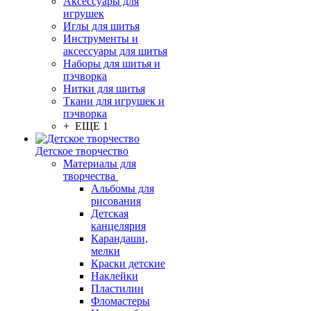
Аксессуары для
игрушек
Иглы для шитья
Инструменты и
аксессуары для шитья
Наборы для шитья и
пэчворка
Нитки для шитья
Ткани для игрушек и
пэчворка
+ ЕЩЕ 1
Детское творчество
Материалы для
творчества
Альбомы для
рисования
Детская
канцелярия
Карандаши,
мелки
Краски детские
Наклейки
Пластилин
Фломастеры