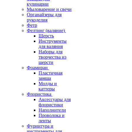
кулинарии
Мыловарение и свечи
Органайзеры для
рукоделия
Фетр
Фелтинг (валяние)
Шерсть
Инструменты
для валяния
Наборы для
творчества из
шерсти
Фоамиран
Пластичная
замша
Молды и
каттеры
Флористика
Аксессуары для
флористики
Наполнители
Проволока и
ленты
Фурнитура и
инструменты для