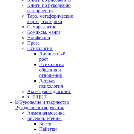
Книги по рукоделию
и творчеству
Таро, метафорические
карты, эзотерика
Саморазвитие
Комиксы, манга
Нонфикшн
Проза
Психология
Личностный
рост
Психология
общения и
отношений
Детская
психология
Аксессуары для книг
+ ЕЩЕ 7
Рукоделие и творчество
Алмазная мозаика
Бисероплетение
Бисер
Пайетки