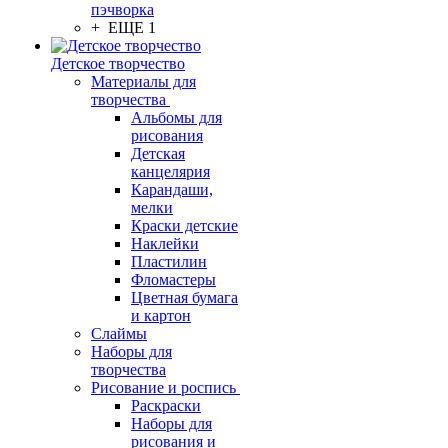
пэчворка
+ ЕЩЕ 1
Детское творчество
Материалы для
творчества
Альбомы для
рисования
Детская
канцелярия
Карандаши,
мелки
Краски детские
Наклейки
Пластилин
Фломастеры
Цветная бумага
и картон
Слаймы
Наборы для
творчества
Рисование и роспись
Раскраски
Наборы для
рисования и