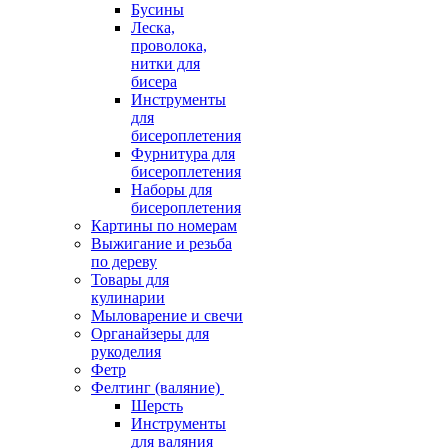
Бусины
Леска,
проволока,
нитки для
бисера
Инструменты
для
бисероплетения
Фурнитура для
бисероплетения
Наборы для
бисероплетения
Картины по номерам
Выжигание и резьба
по дереву
Товары для
кулинарии
Мыловарение и свечи
Органайзеры для
рукоделия
Фетр
Фелтинг (валяние)
Шерсть
Инструменты
для валяния