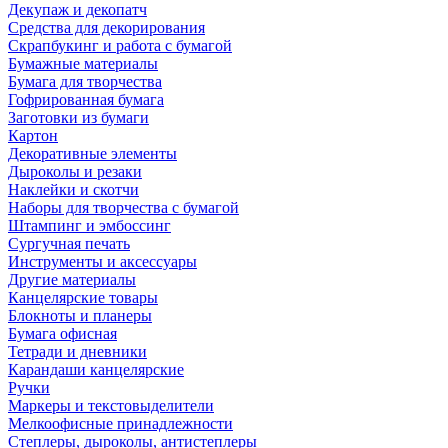
Декупаж и декопатч
Средства для декорирования
Скрапбукинг и работа с бумагой
Бумажные материалы
Бумага для творчества
Гофрированная бумага
Заготовки из бумаги
Картон
Декоративные элементы
Дыроколы и резаки
Наклейки и скотчи
Наборы для творчества с бумагой
Штампинг и эмбоссинг
Сургучная печать
Инструменты и аксессуары
Другие материалы
Канцелярские товары
Блокноты и планеры
Бумага офисная
Тетради и дневники
Карандаши канцелярские
Ручки
Маркеры и текстовыделители
Мелкоофисные принадлежности
Степлеры, дыроколы, антистеплеры