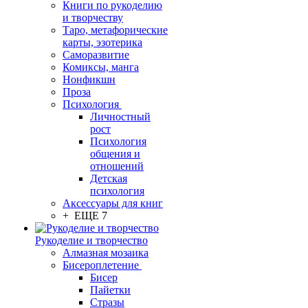
Книги по рукоделию
и творчеству
Таро, метафорические
карты, эзотерика
Саморазвитие
Комиксы, манга
Нонфикшн
Проза
Психология
Личностный
рост
Психология
общения и
отношений
Детская
психология
Аксессуары для книг
+ ЕЩЕ 7
Рукоделие и творчество
Алмазная мозаика
Бисероплетение
Бисер
Пайетки
Стразы