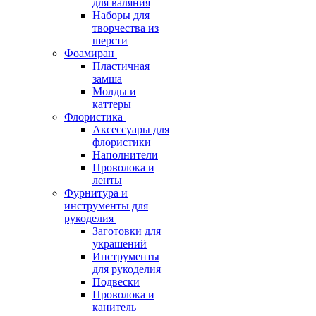
для валяния
Наборы для
творчества из
шерсти
Фоамиран
Пластичная
замша
Молды и
каттеры
Флористика
Аксессуары для
флористики
Наполнители
Проволока и
ленты
Фурнитура и
инструменты для
рукоделия
Заготовки для
украшений
Инструменты
для рукоделия
Подвески
Проволока и
канитель