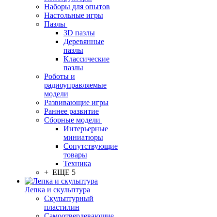
Наборы для опытов
Настольные игры
Пазлы
3D пазлы
Деревянные
пазлы
Классические
пазлы
Роботы и
радиоуправляемые
модели
Развивающие игры
Раннее развитие
Сборные модели
Интерьерные
миниатюры
Сопутствующие
товары
Техника
+ ЕЩЕ 5
Лепка и скульптура
Скульптурный
пластилин
Самоотвердевающие