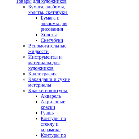
Товары для художников
Бумага, альбомы,
холсты, скетчбуки
Бумага и
альбомы для
рисования
Холсты
Скетчбуки
Вспомогательные
жидкости
Инструменты и
материалы для
художников
Каллиграфия
Карандаши и сухие
материалы
Краски и контуры
Акварель
Акриловые
краски
Гуашь
Контуры по
стеклу и
керамике
Контуры по