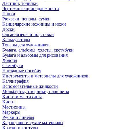
Ластики, точилки
Чертежные принадлежности
Папки
Рюкзаки, пеналы, сумки
Канцелярские ножницы и ножи
Доски
Органайзеры и подставки
Калькуляторы
Товары для художников
Бумага, альбомы, холсты, скетчбуки
Бумага и альбомы для рисования
Холсты
Скетчбуки
Наглядные пособия
Инструменты и материалы для художников
Каллиграфия
Вспомогательные жидкости
Мольберты, этюдники, планшеты
Кисти и мастихины
Кисти
Мастихины
Маркеры
Ручки и линеры
Карандаши и сухие материалы
Краски и контуры