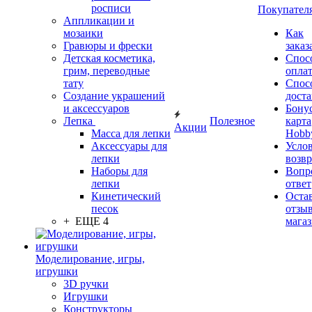
росписи
Покупател
Аппликации и
мозаики
Как
Гравюры и фрески
заказ
Детская косметика,
Спос
грим, переводные
опла
тату
Спос
Создание украшений
дост
и аксессуаров
Бону
Лепка
Полезное
карта
Акции
Масса для лепки
Hobb
Аксессуары для
Усло
лепки
возвр
Наборы для
Вопр
лепки
ответ
Кинетический
Оста
песок
отзыв
+ ЕЩЕ 4
мага
Моделирование, игры,
игрушки
3D ручки
Игрушки
Конструкторы