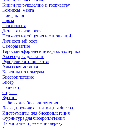
Книги по рукоделию и творчеству
Комиксы, манга
Нонфикшн
Проза
Психология
Детская психология
Психология общения и отношений
Личностный рост
Саморазвитие
Таро, метафорические карты, эзотерика
Аксессуары для книг
Рукоделие и творчество
Алмазная мозаика
Картины по номерам
Бисероплетение
Бисер
Пайетки
Стразы
Бусины
Наборы для бисероплетения
Леска, проволока, нитки для бисера
Инструменты для бисероплетения
Фурнитура для бисероплетения
Выжигание и резьба по дереву