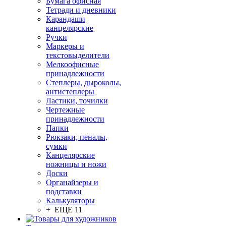
Бумага офисная
Тетради и дневники
Карандаши
канцелярские
Ручки
Маркеры и
текстовыделители
Мелкоофисные
принадлежности
Степлеры, дыроколы,
антистеплеры
Ластики, точилки
Чертежные
принадлежности
Папки
Рюкзаки, пеналы,
сумки
Канцелярские
ножницы и ножи
Доски
Органайзеры и
подставки
Калькуляторы
+ ЕЩЕ 11