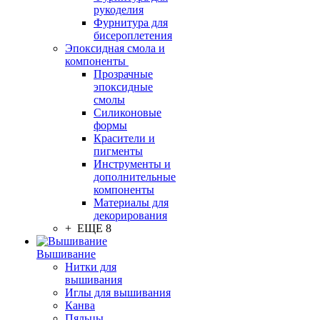
рукоделия
Фурнитура для
бисероплетения
Эпоксидная смола и
компоненты
Прозрачные
эпоксидные
смолы
Силиконовые
формы
Красители и
пигменты
Инструменты и
дополнительные
компоненты
Материалы для
декорирования
+ ЕЩЕ 8
Вышивание
Нитки для
вышивания
Иглы для вышивания
Канва
Пяльцы