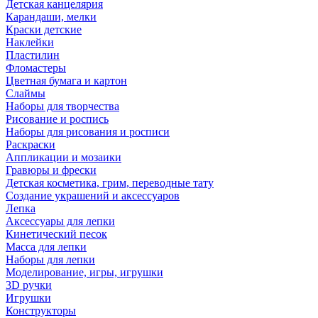
Детская канцелярия
Карандаши, мелки
Краски детские
Наклейки
Пластилин
Фломастеры
Цветная бумага и картон
Слаймы
Наборы для творчества
Рисование и роспись
Наборы для рисования и росписи
Раскраски
Аппликации и мозаики
Гравюры и фрески
Детская косметика, грим, переводные тату
Создание украшений и аксессуаров
Лепка
Аксессуары для лепки
Кинетический песок
Масса для лепки
Наборы для лепки
Моделирование, игры, игрушки
3D ручки
Игрушки
Конструкторы