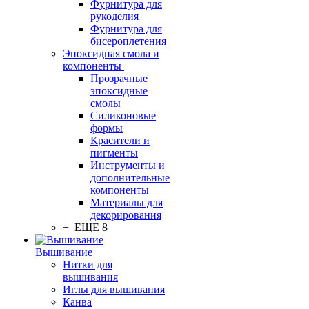
Фурнитура для
рукоделия
Фурнитура для
бисероплетения
Эпоксидная смола и
компоненты
Прозрачные
эпоксидные
смолы
Силиконовые
формы
Красители и
пигменты
Инструменты и
дополнительные
компоненты
Материалы для
декорирования
+ ЕЩЕ 8
Вышивание
Нитки для
вышивания
Иглы для вышивания
Канва