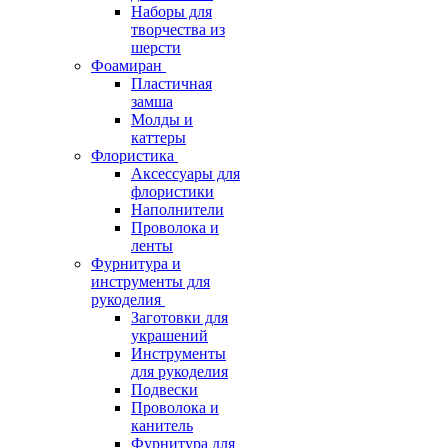
Наборы для
творчества из
шерсти
Фоамиран
Пластичная
замша
Молды и
каттеры
Флористика
Аксессуары для
флористики
Наполнители
Проволока и
ленты
Фурнитура и
инструменты для
рукоделия
Заготовки для
украшений
Инструменты
для рукоделия
Подвески
Проволока и
канитель
Фурнитура для