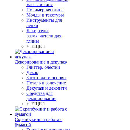
массы и гипс
Полимерная глина
Молды и текстуры
Инструменты для
лепки
Лаки, гели,
размягчители для
глины
+ ЕЩЕ 1
Декорирование и декупаж
Глиттер, блестки
Декор
Заготовки и основы
Поталь и золочение
Декупаж и декопатч
Средства для
декорирования
+ ЕЩЕ 1
Скрапбукинг и работа с
бумагой
Бумажные материалы