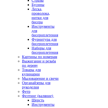
Стразы
Бусины
Леска,
проволока,
нитки для
бисера
Инструменты
для
бисероплетения
Фурнитура для
бисероплетения
Наборы для
бисероплетения
Картины по номерам
Выжигание и резьба
по дереву
Товары для
кулинарии
Мыловарение и свечи
Органайзеры для
рукоделия
Фетр
Фелтинг (валяние)
Шерсть
Инструменты