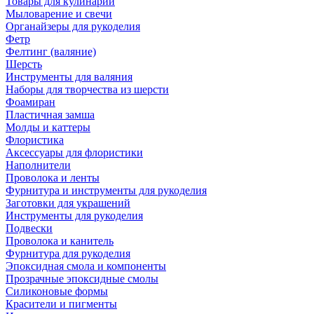
Товары для кулинарии
Мыловарение и свечи
Органайзеры для рукоделия
Фетр
Фелтинг (валяние)
Шерсть
Инструменты для валяния
Наборы для творчества из шерсти
Фоамиран
Пластичная замша
Молды и каттеры
Флористика
Аксессуары для флористики
Наполнители
Проволока и ленты
Фурнитура и инструменты для рукоделия
Заготовки для украшений
Инструменты для рукоделия
Подвески
Проволока и канитель
Фурнитура для рукоделия
Эпоксидная смола и компоненты
Прозрачные эпоксидные смолы
Силиконовые формы
Красители и пигменты