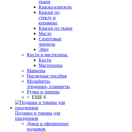
ткани
Краска-аэрозоль
Краски по
стеклу и
керамике
Краски по ткани
Масло
Спиртовые
чернила
Эбру
Кисти и мастихины
Кисти
Мастихины
Маркеры
Наглядные пособия
Мольберты,
этюдники, планшеты
Ручки и линеры
+ ЕЩЕ 6
Подарки и товары для
праздников
Декор и оформление
подарков