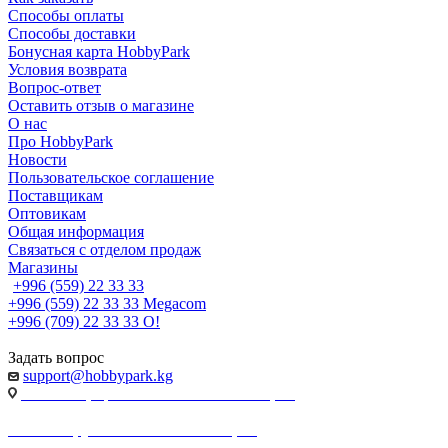
Способы оплаты
Способы доставки
Бонусная карта HobbyPark
Условия возврата
Вопрос-ответ
Оставить отзыв о магазине
О нас
Про HobbyPark
Новости
Пользовательское соглашение
Поставщикам
Оптовикам
Общая информация
Связаться с отделом продаж
Магазины
+996 (559) 22 33 33
+996 (559) 22 33 33
Megacom
+996 (709) 22 33 33
O!
Задать вопрос
support@hobbypark.kg
г. Бишкек, пр-т. Чынгыза Айтматова, 91
г. Бишкек, ул. Якова Логвиненко, 55