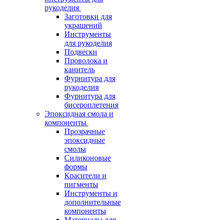
рукоделия
Заготовки для
украшений
Инструменты
для рукоделия
Подвески
Проволока и
канитель
Фурнитура для
рукоделия
Фурнитура для
бисероплетения
Эпоксидная смола и
компоненты
Прозрачные
эпоксидные
смолы
Силиконовые
формы
Красители и
пигменты
Инструменты и
дополнительные
компоненты
Материалы для