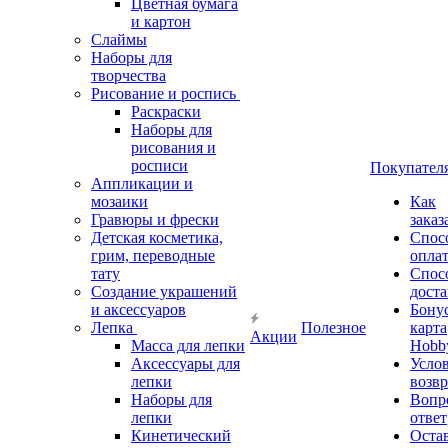
Цветная бумага
и картон
Слаймы
Наборы для
творчества
Рисование и роспись
Раскраски
Наборы для
рисования и
росписи
Покупател
Аппликации и
мозаики
Как
Гравюры и фрески
заказ
Детская косметика,
Спос
грим, переводные
опла
тату
Спос
Создание украшений
дост
и аксессуаров
Бону
Лепка
Полезное
карта
Акции
Масса для лепки
Hobb
Аксессуары для
Усло
лепки
возвр
Наборы для
Вопр
лепки
ответ
Кинетический
Оста