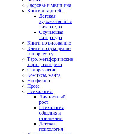
Здоровье и медицина
Книги для детей
Детская
художественная
литература
Обучающая
литература
Книги по рисованию
Книги по рукоделию
и творчеству
Таро, метафорические
карты, эзотерика
Саморазвитие
Комиксы, манга
Нонфикшн
Проза
Психология
Личностный
рост
Психология
общения и
отношений
Детская
психология