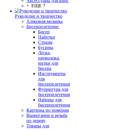
Аксессуары для книг
+ ЕЩЕ 7
Рукоделие и творчество
Алмазная мозаика
Бисероплетение
Бисер
Пайетки
Стразы
Бусины
Леска,
проволока,
нитки для
бисера
Инструменты
для
бисероплетения
Фурнитура для
бисероплетения
Наборы для
бисероплетения
Картины по номерам
Выжигание и резьба
по дереву
Товары для