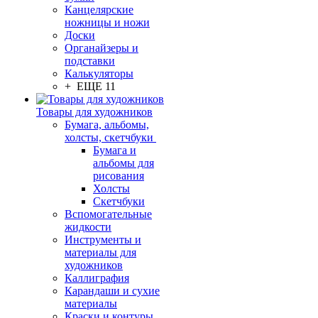
Канцелярские
ножницы и ножи
Доски
Органайзеры и
подставки
Калькуляторы
+ ЕЩЕ 11
Товары для художников
Бумага, альбомы,
холсты, скетчбуки
Бумага и
альбомы для
рисования
Холсты
Скетчбуки
Вспомогательные
жидкости
Инструменты и
материалы для
художников
Каллиграфия
Карандаши и сухие
материалы
Краски и контуры