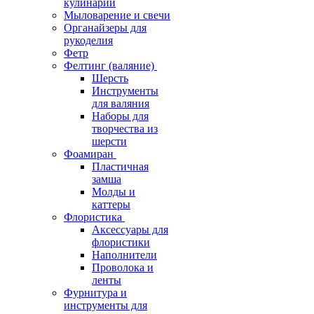
кулинарии
Мыловарение и свечи
Органайзеры для
рукоделия
Фетр
Фелтинг (валяние)
Шерсть
Инструменты
для валяния
Наборы для
творчества из
шерсти
Фоамиран
Пластичная
замша
Молды и
каттеры
Флористика
Аксессуары для
флористики
Наполнители
Проволока и
ленты
Фурнитура и
инструменты для