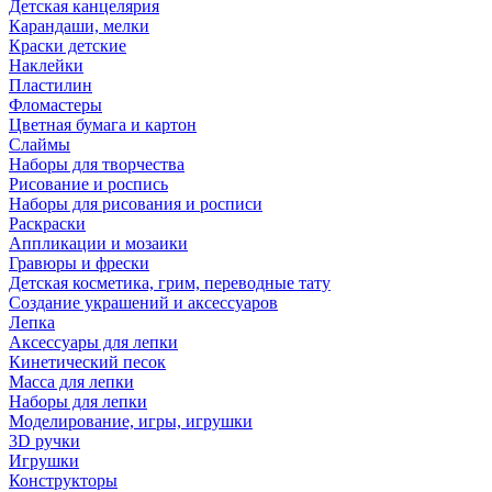
Детская канцелярия
Карандаши, мелки
Краски детские
Наклейки
Пластилин
Фломастеры
Цветная бумага и картон
Слаймы
Наборы для творчества
Рисование и роспись
Наборы для рисования и росписи
Раскраски
Аппликации и мозаики
Гравюры и фрески
Детская косметика, грим, переводные тату
Создание украшений и аксессуаров
Лепка
Аксессуары для лепки
Кинетический песок
Масса для лепки
Наборы для лепки
Моделирование, игры, игрушки
3D ручки
Игрушки
Конструкторы