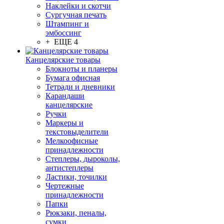
Наклейки и скотчи
Сургучная печать
Штампинг и
эмбоссинг
+ ЕЩЕ 4
Канцелярские товары
Блокноты и планеры
Бумага офисная
Тетради и дневники
Карандаши
канцелярские
Ручки
Маркеры и
текстовыделители
Мелкоофисные
принадлежности
Степлеры, дыроколы,
антистеплеры
Ластики, точилки
Чертежные
принадлежности
Папки
Рюкзаки, пеналы,
сумки