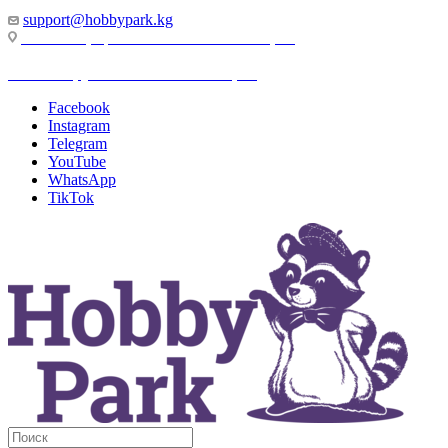
support@hobbypark.kg
г. Бишкек, пр-т. Чынгыза Айтматова, 91
г. Бишкек, ул. Якова Логвиненко, 55
Facebook
Instagram
Telegram
YouTube
WhatsApp
TikTok