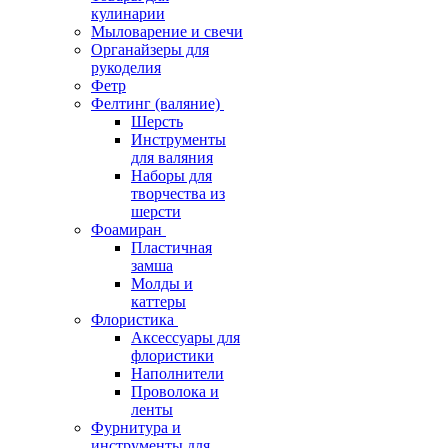
кулинарии
Мыловарение и свечи
Органайзеры для
рукоделия
Фетр
Фелтинг (валяние)
Шерсть
Инструменты
для валяния
Наборы для
творчества из
шерсти
Фоамиран
Пластичная
замша
Молды и
каттеры
Флористика
Аксессуары для
флористики
Наполнители
Проволока и
ленты
Фурнитура и
инструменты для