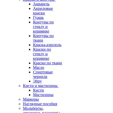
Акварель
Акриловые
краски
Гуашь
Контуры по
стеклу и
керамике
Контуры по
ткани
Краска-аэрозоль
Краски по
стеклу и
керамике
Краски по ткани
Масло
Спиртовые
чернила
Эбру
Кисти и мастихины
Кисти
Мастихины
Маркеры
Наглядные пособия
Мольберты,
этюдники, планшеты