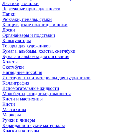
Ластики, точилки
Чертежные принадлежности
Папки
Рюкзаки, пеналы, сумки
Канцелярские ножницы и ножи
Доски
Органайзеры и подставки
Калькуляторы
Товары для художников
Бумага, альбомы, холсты, скетчбуки
Бумага и альбомы для рисования
Холсты
Скетчбуки
Наглядные пособия
Инструменты и материалы для художников
Каллиграфия
Вспомогательные жидкости
Мольберты, этюдники, планшеты
Кисти и мастихины
Кисти
Мастихины
Маркеры
Ручки и линеры
Карандаши и сухие материалы
Краски и контуры