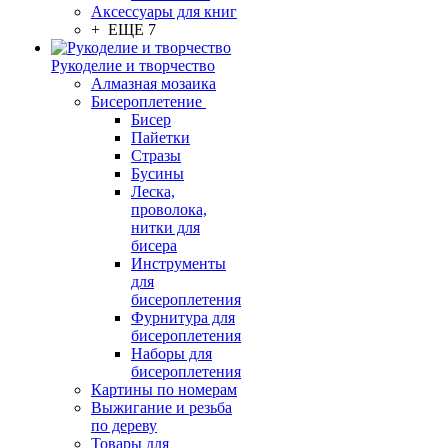
Аксессуары для книг
+ ЕЩЕ 7
Рукоделие и творчество
Алмазная мозаика
Бисероплетение
Бисер
Пайетки
Стразы
Бусины
Леска,
проволока,
нитки для
бисера
Инструменты
для
бисероплетения
Фурнитура для
бисероплетения
Наборы для
бисероплетения
Картины по номерам
Выжигание и резьба
по дереву
Товары для