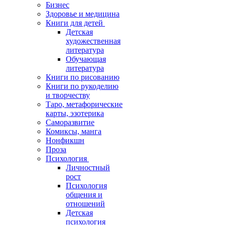
Бизнес
Здоровье и медицина
Книги для детей
Детская
художественная
литература
Обучающая
литература
Книги по рисованию
Книги по рукоделию
и творчеству
Таро, метафорические
карты, эзотерика
Саморазвитие
Комиксы, манга
Нонфикшн
Проза
Психология
Личностный
рост
Психология
общения и
отношений
Детская
психология