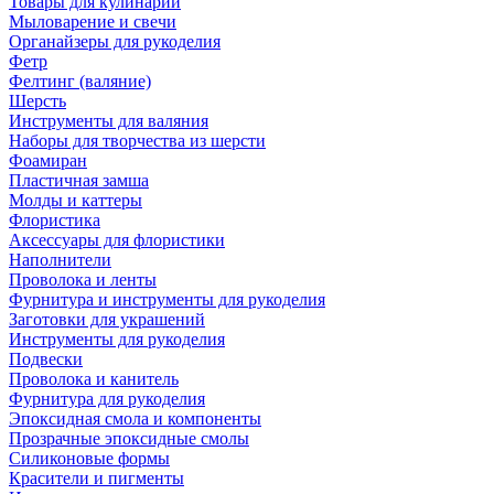
Товары для кулинарии
Мыловарение и свечи
Органайзеры для рукоделия
Фетр
Фелтинг (валяние)
Шерсть
Инструменты для валяния
Наборы для творчества из шерсти
Фоамиран
Пластичная замша
Молды и каттеры
Флористика
Аксессуары для флористики
Наполнители
Проволока и ленты
Фурнитура и инструменты для рукоделия
Заготовки для украшений
Инструменты для рукоделия
Подвески
Проволока и канитель
Фурнитура для рукоделия
Эпоксидная смола и компоненты
Прозрачные эпоксидные смолы
Силиконовые формы
Красители и пигменты