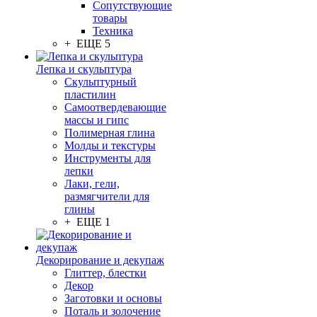
Сопутствующие
товары
Техника
+ ЕЩЕ 5
Лепка и скульптура
Скульптурный
пластилин
Самоотвердевающие
массы и гипс
Полимерная глина
Молды и текстуры
Инструменты для
лепки
Лаки, гели,
размягчители для
глины
+ ЕЩЕ 1
Декорирование и декупаж
Глиттер, блестки
Декор
Заготовки и основы
Поталь и золочение