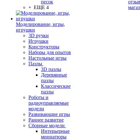
песок
отзыв
+ ЕЩЕ 4
мага
Моделирование, игры,
игрушки
3D ручки
Игрушки
Конструкторы
Наборы для опытов
Настольные игры
Пазлы
3D пазлы
Деревянные
пазлы
Классические
пазлы
Роботы и
радиоуправляемые
модели
Развивающие игры
Раннее развитие
Сборные модели
Интерьерные
миниатюры