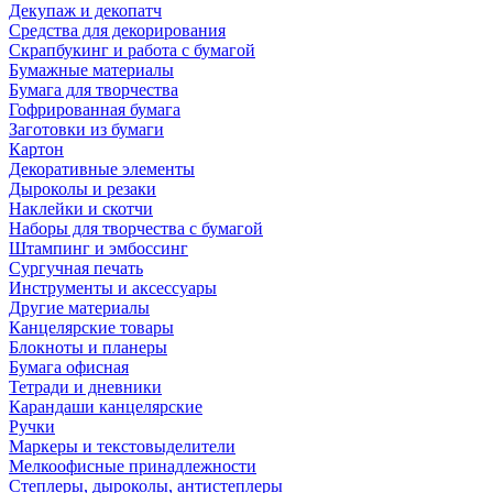
Декупаж и декопатч
Средства для декорирования
Скрапбукинг и работа с бумагой
Бумажные материалы
Бумага для творчества
Гофрированная бумага
Заготовки из бумаги
Картон
Декоративные элементы
Дыроколы и резаки
Наклейки и скотчи
Наборы для творчества с бумагой
Штампинг и эмбоссинг
Сургучная печать
Инструменты и аксессуары
Другие материалы
Канцелярские товары
Блокноты и планеры
Бумага офисная
Тетради и дневники
Карандаши канцелярские
Ручки
Маркеры и текстовыделители
Мелкоофисные принадлежности
Степлеры, дыроколы, антистеплеры