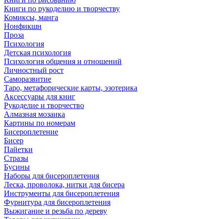
Книги по рукоделию и творчеству
Комиксы, манга
Нонфикшн
Проза
Психология
Детская психология
Психология общения и отношений
Личностный рост
Саморазвитие
Таро, метафорические карты, эзотерика
Аксессуары для книг
Рукоделие и творчество
Алмазная мозаика
Картины по номерам
Бисероплетение
Бисер
Пайетки
Стразы
Бусины
Наборы для бисероплетения
Леска, проволока, нитки для бисера
Инструменты для бисероплетения
Фурнитура для бисероплетения
Выжигание и резьба по дереву