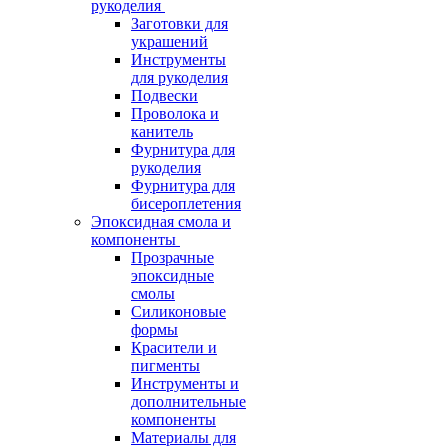
рукоделия
Заготовки для
украшений
Инструменты
для рукоделия
Подвески
Проволока и
канитель
Фурнитура для
рукоделия
Фурнитура для
бисероплетения
Эпоксидная смола и
компоненты
Прозрачные
эпоксидные
смолы
Силиконовые
формы
Красители и
пигменты
Инструменты и
дополнительные
компоненты
Материалы для