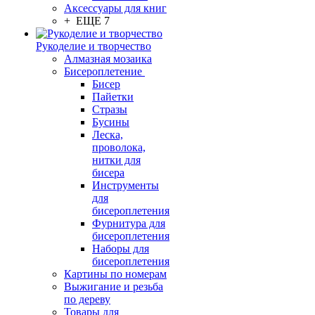
Аксессуары для книг
+ ЕЩЕ 7
Рукоделие и творчество
Алмазная мозаика
Бисероплетение
Бисер
Пайетки
Стразы
Бусины
Леска,
проволока,
нитки для
бисера
Инструменты
для
бисероплетения
Фурнитура для
бисероплетения
Наборы для
бисероплетения
Картины по номерам
Выжигание и резьба
по дереву
Товары для