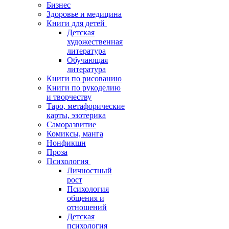
Бизнес
Здоровье и медицина
Книги для детей
Детская
художественная
литература
Обучающая
литература
Книги по рисованию
Книги по рукоделию
и творчеству
Таро, метафорические
карты, эзотерика
Саморазвитие
Комиксы, манга
Нонфикшн
Проза
Психология
Личностный
рост
Психология
общения и
отношений
Детская
психология