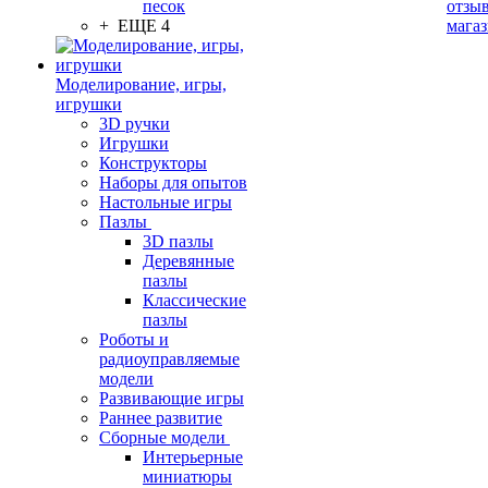
песок
отзыв
+ ЕЩЕ 4
мага
Моделирование, игры,
игрушки
3D ручки
Игрушки
Конструкторы
Наборы для опытов
Настольные игры
Пазлы
3D пазлы
Деревянные
пазлы
Классические
пазлы
Роботы и
радиоуправляемые
модели
Развивающие игры
Раннее развитие
Сборные модели
Интерьерные
миниатюры