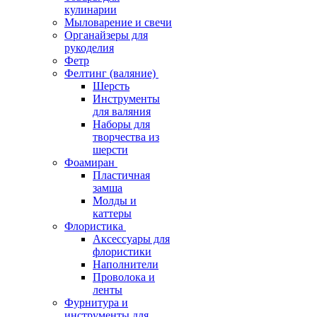
кулинарии
Мыловарение и свечи
Органайзеры для
рукоделия
Фетр
Фелтинг (валяние)
Шерсть
Инструменты
для валяния
Наборы для
творчества из
шерсти
Фоамиран
Пластичная
замша
Молды и
каттеры
Флористика
Аксессуары для
флористики
Наполнители
Проволока и
ленты
Фурнитура и
инструменты для