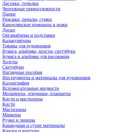
Ластики, точилки
Чертежные принадлежности
Папки
Рюкзаки, пеналы, сумки
Канцелярские ножницы и ножи
Доски
Органайзеры и подставки
Калькуляторы
Товары для художников
Бумага, альбомы, холсты, скетчбуки
Бумага и альбомы для рисования
Холсты
Скетчбуки
Наглядные пособия
Инструменты и материалы для художников
Каллиграфия
Вспомогательные жидкости
Мольберты, этюдники, планшеты
Кисти и мастихины
Кисти
Мастихины
Маркеры
Ручки и линеры
Карандаши и сухие материалы
Краски и контуры