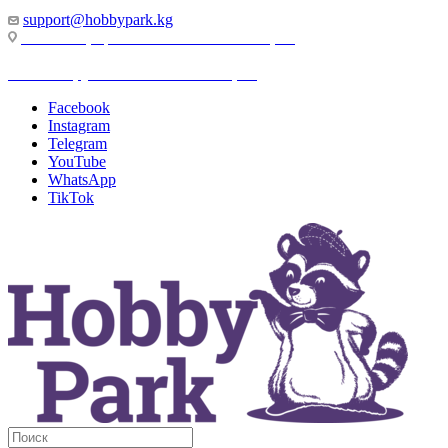
support@hobbypark.kg
г. Бишкек, пр-т. Чынгыза Айтматова, 91
г. Бишкек, ул. Якова Логвиненко, 55
Facebook
Instagram
Telegram
YouTube
WhatsApp
TikTok