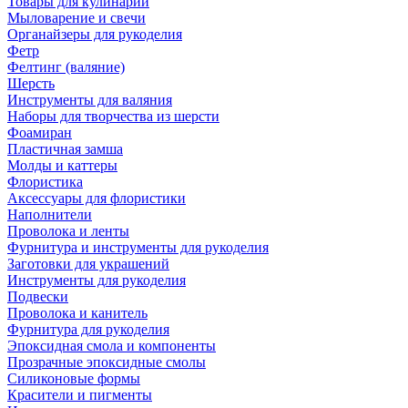
Товары для кулинарии
Мыловарение и свечи
Органайзеры для рукоделия
Фетр
Фелтинг (валяние)
Шерсть
Инструменты для валяния
Наборы для творчества из шерсти
Фоамиран
Пластичная замша
Молды и каттеры
Флористика
Аксессуары для флористики
Наполнители
Проволока и ленты
Фурнитура и инструменты для рукоделия
Заготовки для украшений
Инструменты для рукоделия
Подвески
Проволока и канитель
Фурнитура для рукоделия
Эпоксидная смола и компоненты
Прозрачные эпоксидные смолы
Силиконовые формы
Красители и пигменты