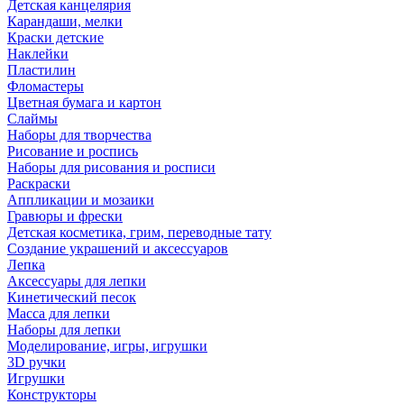
Детская канцелярия
Карандаши, мелки
Краски детские
Наклейки
Пластилин
Фломастеры
Цветная бумага и картон
Слаймы
Наборы для творчества
Рисование и роспись
Наборы для рисования и росписи
Раскраски
Аппликации и мозаики
Гравюры и фрески
Детская косметика, грим, переводные тату
Создание украшений и аксессуаров
Лепка
Аксессуары для лепки
Кинетический песок
Масса для лепки
Наборы для лепки
Моделирование, игры, игрушки
3D ручки
Игрушки
Конструкторы