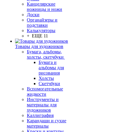
Канцелярские
ножницы и ножи
Доски
Органайзеры и
подставки
Калькуляторы
+ ЕЩЕ 11
Товары для художников
Бумага, альбомы,
холсты, скетчбуки
Бумага и
альбомы для
рисования
Холсты
Скетчбуки
Вспомогательные
жидкости
Инструменты и
материалы для
художников
Каллиграфия
Карандаши и сухие
материалы
Краски и контуры