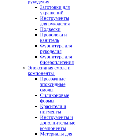
рукоделия
Заготовки для
украшений
Инструменты
для рукоделия
Подвески
Проволока и
канитель
Фурнитура для
рукоделия
Фурнитура для
бисероплетения
Эпоксидная смола и
компоненты
Прозрачные
эпоксидные
смолы
Силиконовые
формы
Красители и
пигменты
Инструменты и
дополнительные
компоненты
Материалы для