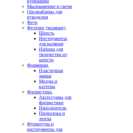
кулинарии
Мыловарение и свечи
Органайзеры для
рукоделия
Фетр
Фелтинг (валяние)
Шерсть
Инструменты
для валяния
Наборы для
творчества из
шерсти
Фоамиран
Пластичная
замша
Молды и
каттеры
Флористика
Аксессуары для
флористики
Наполнители
Проволока и
ленты
Фурнитура и
инструменты для