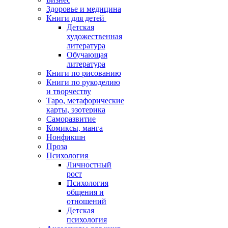
Здоровье и медицина
Книги для детей
Детская
художественная
литература
Обучающая
литература
Книги по рисованию
Книги по рукоделию
и творчеству
Таро, метафорические
карты, эзотерика
Саморазвитие
Комиксы, манга
Нонфикшн
Проза
Психология
Личностный
рост
Психология
общения и
отношений
Детская
психология