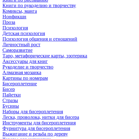
Книги по рукоделию и творчеству
Комиксы, манга
Нонфикшн
Проза
Психология
Детская психология
Психология общения и отношений
Личностный рост
Саморазвитие
Таро, метафорические карты, эзотерика
Аксессуары для книг
Рукоделие и творчество
Алмазная мозаика
Картины по номерам
Бисероплетение
Бисер
Пайетки
Стразы
Бусины
Наборы для бисероплетения
Леска, проволока, нитки для бисера
Инструменты для бисероплетения
Фурнитура для бисероплетения
Выжигание и резьба по дереву