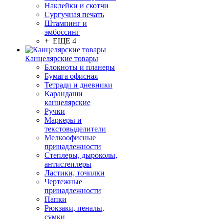
Наклейки и скотчи
Сургучная печать
Штампинг и
эмбоссинг
+ ЕЩЕ 4
Канцелярские товары
Блокноты и планеры
Бумага офисная
Тетради и дневники
Карандаши
канцелярские
Ручки
Маркеры и
текстовыделители
Мелкоофисные
принадлежности
Степлеры, дыроколы,
антистеплеры
Ластики, точилки
Чертежные
принадлежности
Папки
Рюкзаки, пеналы,
сумки