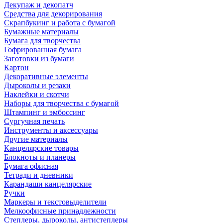
Декупаж и декопатч
Средства для декорирования
Скрапбукинг и работа с бумагой
Бумажные материалы
Бумага для творчества
Гофрированная бумага
Заготовки из бумаги
Картон
Декоративные элементы
Дыроколы и резаки
Наклейки и скотчи
Наборы для творчества с бумагой
Штампинг и эмбоссинг
Сургучная печать
Инструменты и аксессуары
Другие материалы
Канцелярские товары
Блокноты и планеры
Бумага офисная
Тетради и дневники
Карандаши канцелярские
Ручки
Маркеры и текстовыделители
Мелкоофисные принадлежности
Степлеры, дыроколы, антистеплеры