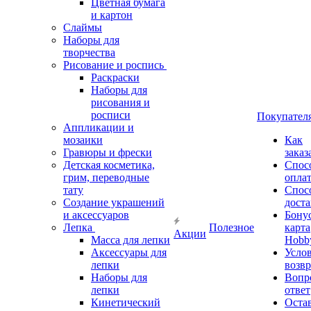
Цветная бумага
и картон
Слаймы
Наборы для
творчества
Рисование и роспись
Раскраски
Наборы для
рисования и
росписи
Покупател
Аппликации и
мозаики
Как
Гравюры и фрески
заказ
Детская косметика,
Спос
грим, переводные
опла
тату
Спос
Создание украшений
дост
и аксессуаров
Бону
Лепка
Полезное
карта
Акции
Масса для лепки
Hobb
Аксессуары для
Усло
лепки
возвр
Наборы для
Вопр
лепки
ответ
Кинетический
Оста