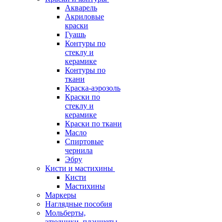
Акварель
Акриловые
краски
Гуашь
Контуры по
стеклу и
керамике
Контуры по
ткани
Краска-аэрозоль
Краски по
стеклу и
керамике
Краски по ткани
Масло
Спиртовые
чернила
Эбру
Кисти и мастихины
Кисти
Мастихины
Маркеры
Наглядные пособия
Мольберты,
этюдники, планшеты