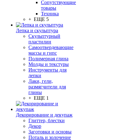
Сопутствующие
товары
Техника
+ ЕЩЕ 5
Лепка и скульптура
Скульптурный
пластилин
Самоотвердевающие
массы и гипс
Полимерная глина
Молды и текстуры
Инструменты для
лепки
Лаки, гели,
размягчители для
глины
+ ЕЩЕ 1
Декорирование и декупаж
Глиттер, блестки
Декор
Заготовки и основы
Поталь и золочение