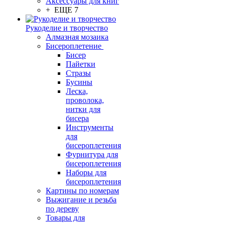
Аксессуары для книг
+ ЕЩЕ 7
Рукоделие и творчество
Алмазная мозаика
Бисероплетение
Бисер
Пайетки
Стразы
Бусины
Леска,
проволока,
нитки для
бисера
Инструменты
для
бисероплетения
Фурнитура для
бисероплетения
Наборы для
бисероплетения
Картины по номерам
Выжигание и резьба
по дереву
Товары для