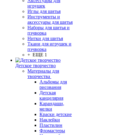
Аксессуары для
игрушек
Иглы для шитья
Инструменты и
аксессуары для шитья
Наборы для шитья и
пэчворка
Нитки для шитья
Ткани для игрушек и
пэчворка
+ ЕЩЕ 1
Детское творчество
Материалы для
творчества
Альбомы для
рисования
Детская
канцелярия
Карандаши,
мелки
Краски детские
Наклейки
Пластилин
Фломастеры