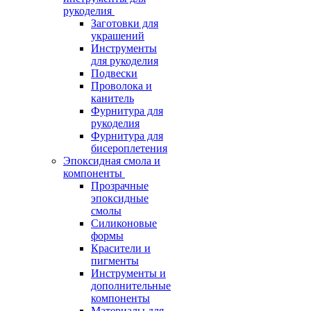
рукоделия
Заготовки для
украшений
Инструменты
для рукоделия
Подвески
Проволока и
канитель
Фурнитура для
рукоделия
Фурнитура для
бисероплетения
Эпоксидная смола и
компоненты
Прозрачные
эпоксидные
смолы
Силиконовые
формы
Красители и
пигменты
Инструменты и
дополнительные
компоненты
Материалы для