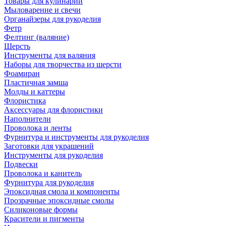
Товары для кулинарии
Мыловарение и свечи
Органайзеры для рукоделия
Фетр
Фелтинг (валяние)
Шерсть
Инструменты для валяния
Наборы для творчества из шерсти
Фоамиран
Пластичная замша
Молды и каттеры
Флористика
Аксессуары для флористики
Наполнители
Проволока и ленты
Фурнитура и инструменты для рукоделия
Заготовки для украшений
Инструменты для рукоделия
Подвески
Проволока и канитель
Фурнитура для рукоделия
Эпоксидная смола и компоненты
Прозрачные эпоксидные смолы
Силиконовые формы
Красители и пигменты