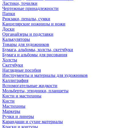
Ластики, точилки
Чертежные принадлежности
Папки
Рюкзаки, пеналы, сумки
Канцелярские ножницы и ножи
Доски
Органайзеры и подставки
Калькуляторы
Товары для художников
Бумага, альбомы, холсты, скетчбуки
Бумага и альбомы для рисования
Холсты
Скетчбуки
Наглядные пособия
Инструменты и материалы для художников
Каллиграфия
Вспомогательные жидкости
Мольберты, этюдники, планшеты
Кисти и мастихины
Кисти
Мастихины
Маркеры
Ручки и линеры
Карандаши и сухие материалы
Краски и контуры