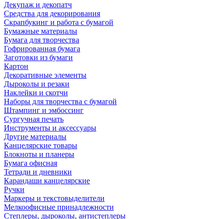
Декупаж и декопатч
Средства для декорирования
Скрапбукинг и работа с бумагой
Бумажные материалы
Бумага для творчества
Гофрированная бумага
Заготовки из бумаги
Картон
Декоративные элементы
Дыроколы и резаки
Наклейки и скотчи
Наборы для творчества с бумагой
Штампинг и эмбоссинг
Сургучная печать
Инструменты и аксессуары
Другие материалы
Канцелярские товары
Блокноты и планеры
Бумага офисная
Тетради и дневники
Карандаши канцелярские
Ручки
Маркеры и текстовыделители
Мелкоофисные принадлежности
Степлеры, дыроколы, антистеплеры