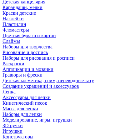
Детская канцелярия
Карандаши, мелки
Краски детские
Наклейки
Пластилин
Фломастеры
Цветная бумага и картон
Слаймы
Наборы для творчества
Рисование и роспись
Наборы для рисования и росписи
Раскраски
Аппликации и мозаики
Гравюры и фрески
Детская косметика, грим, переводные тату
Создание украшений и аксессуаров
Лепка
Аксессуары для лепки
Кинетический песок
Масса для лепки
Наборы для лепки
Моделирование, игры, игрушки
3D ручки
Игрушки
Конструкторы