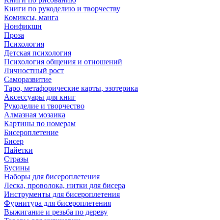
Книги по рукоделию и творчеству
Комиксы, манга
Нонфикшн
Проза
Психология
Детская психология
Психология общения и отношений
Личностный рост
Саморазвитие
Таро, метафорические карты, эзотерика
Аксессуары для книг
Рукоделие и творчество
Алмазная мозаика
Картины по номерам
Бисероплетение
Бисер
Пайетки
Стразы
Бусины
Наборы для бисероплетения
Леска, проволока, нитки для бисера
Инструменты для бисероплетения
Фурнитура для бисероплетения
Выжигание и резьба по дереву