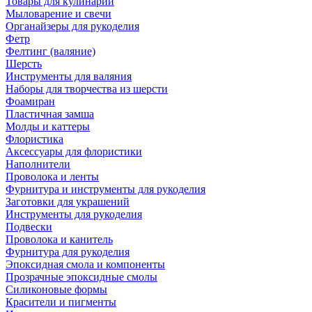
Товары для кулинарии
Мыловарение и свечи
Органайзеры для рукоделия
Фетр
Фелтинг (валяние)
Шерсть
Инструменты для валяния
Наборы для творчества из шерсти
Фоамиран
Пластичная замша
Молды и каттеры
Флористика
Аксессуары для флористики
Наполнители
Проволока и ленты
Фурнитура и инструменты для рукоделия
Заготовки для украшений
Инструменты для рукоделия
Подвески
Проволока и канитель
Фурнитура для рукоделия
Эпоксидная смола и компоненты
Прозрачные эпоксидные смолы
Силиконовые формы
Красители и пигменты