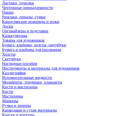
Ластики, точилки
Чертежные принадлежности
Папки
Рюкзаки, пеналы, сумки
Канцелярские ножницы и ножи
Доски
Органайзеры и подставки
Калькуляторы
Товары для художников
Бумага, альбомы, холсты, скетчбуки
Бумага и альбомы для рисования
Холсты
Скетчбуки
Наглядные пособия
Инструменты и материалы для художников
Каллиграфия
Вспомогательные жидкости
Мольберты, этюдники, планшеты
Кисти и мастихины
Кисти
Мастихины
Маркеры
Ручки и линеры
Карандаши и сухие материалы
Краски и контуры