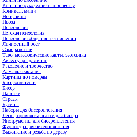
Книги по рукоделию и творчеству
Комиксы, манга
Нонфикшн
Проза
Психология
Детская психология
Психология общения и отношений
Личностный рост
Саморазвитие
Таро, метафорические карты, эзотерика
Аксессуары для книг
Рукоделие и творчество
Алмазная мозаика
Картины по номерам
Бисероплетение
Бисер
Пайетки
Стразы
Бусины
Наборы для бисероплетения
Леска, проволока, нитки для бисера
Инструменты для бисероплетения
Фурнитура для бисероплетения
Выжигание и резьба по дереву