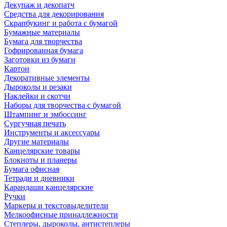
Декупаж и декопатч
Средства для декорирования
Скрапбукинг и работа с бумагой
Бумажные материалы
Бумага для творчества
Гофрированная бумага
Заготовки из бумаги
Картон
Декоративные элементы
Дыроколы и резаки
Наклейки и скотчи
Наборы для творчества с бумагой
Штампинг и эмбоссинг
Сургучная печать
Инструменты и аксессуары
Другие материалы
Канцелярские товары
Блокноты и планеры
Бумага офисная
Тетради и дневники
Карандаши канцелярские
Ручки
Маркеры и текстовыделители
Мелкоофисные принадлежности
Степлеры, дыроколы, антистеплеры