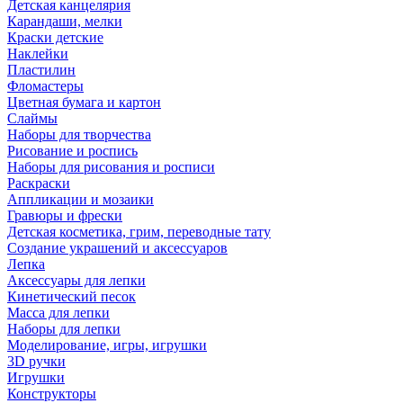
Детская канцелярия
Карандаши, мелки
Краски детские
Наклейки
Пластилин
Фломастеры
Цветная бумага и картон
Слаймы
Наборы для творчества
Рисование и роспись
Наборы для рисования и росписи
Раскраски
Аппликации и мозаики
Гравюры и фрески
Детская косметика, грим, переводные тату
Создание украшений и аксессуаров
Лепка
Аксессуары для лепки
Кинетический песок
Масса для лепки
Наборы для лепки
Моделирование, игры, игрушки
3D ручки
Игрушки
Конструкторы