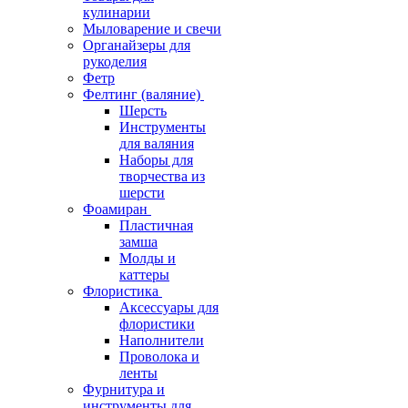
кулинарии
Мыловарение и свечи
Органайзеры для
рукоделия
Фетр
Фелтинг (валяние)
Шерсть
Инструменты
для валяния
Наборы для
творчества из
шерсти
Фоамиран
Пластичная
замша
Молды и
каттеры
Флористика
Аксессуары для
флористики
Наполнители
Проволока и
ленты
Фурнитура и
инструменты для