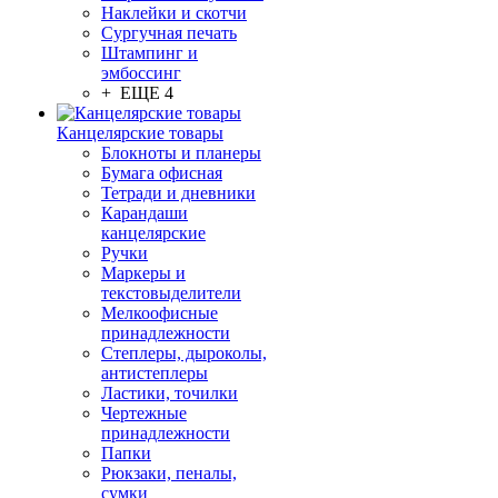
Наклейки и скотчи
Сургучная печать
Штампинг и
эмбоссинг
+ ЕЩЕ 4
Канцелярские товары
Блокноты и планеры
Бумага офисная
Тетради и дневники
Карандаши
канцелярские
Ручки
Маркеры и
текстовыделители
Мелкоофисные
принадлежности
Степлеры, дыроколы,
антистеплеры
Ластики, точилки
Чертежные
принадлежности
Папки
Рюкзаки, пеналы,
сумки