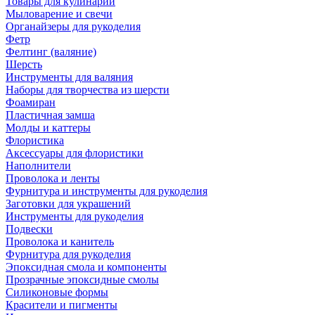
Товары для кулинарии
Мыловарение и свечи
Органайзеры для рукоделия
Фетр
Фелтинг (валяние)
Шерсть
Инструменты для валяния
Наборы для творчества из шерсти
Фоамиран
Пластичная замша
Молды и каттеры
Флористика
Аксессуары для флористики
Наполнители
Проволока и ленты
Фурнитура и инструменты для рукоделия
Заготовки для украшений
Инструменты для рукоделия
Подвески
Проволока и канитель
Фурнитура для рукоделия
Эпоксидная смола и компоненты
Прозрачные эпоксидные смолы
Силиконовые формы
Красители и пигменты