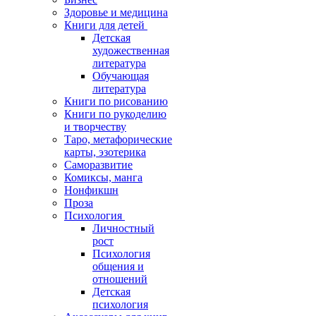
Здоровье и медицина
Книги для детей
Детская
художественная
литература
Обучающая
литература
Книги по рисованию
Книги по рукоделию
и творчеству
Таро, метафорические
карты, эзотерика
Саморазвитие
Комиксы, манга
Нонфикшн
Проза
Психология
Личностный
рост
Психология
общения и
отношений
Детская
психология