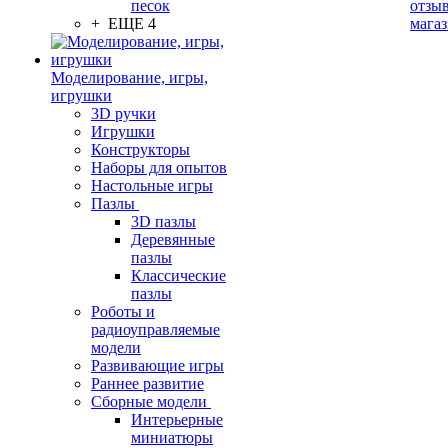
песок
отзыв
+ ЕЩЕ 4
мага
Моделирование, игры,
игрушки
3D ручки
Игрушки
Конструкторы
Наборы для опытов
Настольные игры
Пазлы
3D пазлы
Деревянные
пазлы
Классические
пазлы
Роботы и
радиоуправляемые
модели
Развивающие игры
Раннее развитие
Сборные модели
Интерьерные
миниатюры