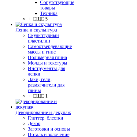
Сопутствующие
товары
Техника
+ ЕЩЕ 5
Лепка и скульптура
Скульптурный
пластилин
Самоотвердевающие
массы и гипс
Полимерная глина
Молды и текстуры
Инструменты для
лепки
Лаки, гели,
размягчители для
глины
+ ЕЩЕ 1
Декорирование и декупаж
Глиттер, блестки
Декор
Заготовки и основы
Поталь и золочение