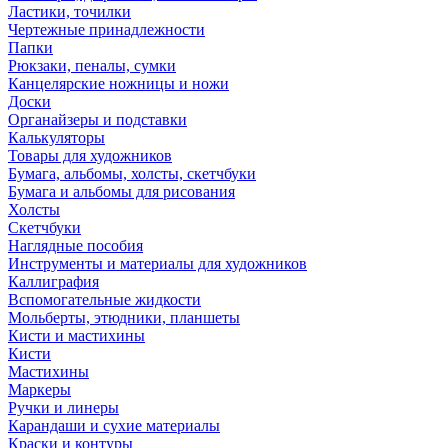
Ластики, точилки
Чертежные принадлежности
Папки
Рюкзаки, пеналы, сумки
Канцелярские ножницы и ножи
Доски
Органайзеры и подставки
Калькуляторы
Товары для художников
Бумага, альбомы, холсты, скетчбуки
Бумага и альбомы для рисования
Холсты
Скетчбуки
Наглядные пособия
Инструменты и материалы для художников
Каллиграфия
Вспомогательные жидкости
Мольберты, этюдники, планшеты
Кисти и мастихины
Кисти
Мастихины
Маркеры
Ручки и линеры
Карандаши и сухие материалы
Краски и контуры