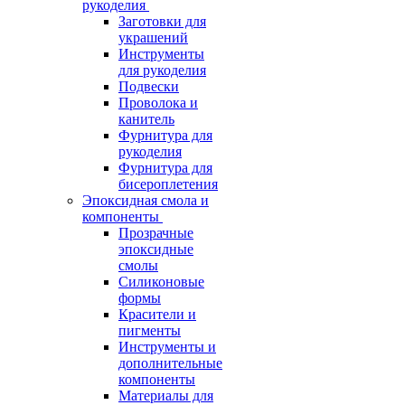
рукоделия
Заготовки для
украшений
Инструменты
для рукоделия
Подвески
Проволока и
канитель
Фурнитура для
рукоделия
Фурнитура для
бисероплетения
Эпоксидная смола и
компоненты
Прозрачные
эпоксидные
смолы
Силиконовые
формы
Красители и
пигменты
Инструменты и
дополнительные
компоненты
Материалы для