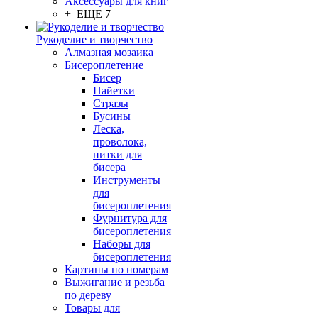
Аксессуары для книг
+ ЕЩЕ 7
Рукоделие и творчество
Алмазная мозаика
Бисероплетение
Бисер
Пайетки
Стразы
Бусины
Леска,
проволока,
нитки для
бисера
Инструменты
для
бисероплетения
Фурнитура для
бисероплетения
Наборы для
бисероплетения
Картины по номерам
Выжигание и резьба
по дереву
Товары для