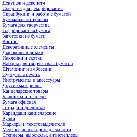
Декупаж и декопатч
Средства для декорирования
Скрапбукинг и работа с бумагой
Бумажные материалы
Бумага для творчества
Гофрированная бумага
Заготовки из бумаги
Картон
Декоративные элементы
Дыроколы и резаки
Наклейки и скотчи
Наборы для творчества с бумагой
Штампинг и эмбоссинг
Сургучная печать
Инструменты и аксессуары
Другие материалы
Канцелярские товары
Блокноты и планеры
Бумага офисная
Тетради и дневники
Карандаши канцелярские
Ручки
Маркеры и текстовыделители
Мелкоофисные принадлежности
Степлеры, дыроколы, антистеплеры