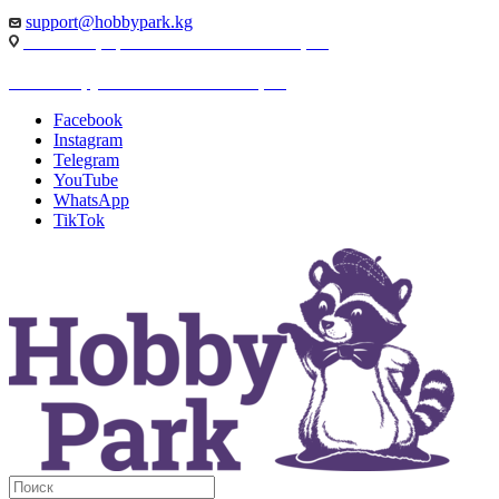
support@hobbypark.kg
г. Бишкек, пр-т. Чынгыза Айтматова, 91
г. Бишкек, ул. Якова Логвиненко, 55
Facebook
Instagram
Telegram
YouTube
WhatsApp
TikTok