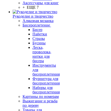
Аксессуары для книг
+ ЕЩЕ 7
Рукоделие и творчество
Алмазная мозаика
Бисероплетение
Бисер
Пайетки
Стразы
Бусины
Леска,
проволока,
нитки для
бисера
Инструменты
для
бисероплетения
Фурнитура для
бисероплетения
Наборы для
бисероплетения
Картины по номерам
Выжигание и резьба
по дереву
Товары для