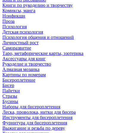
Книги по рукоделию и творчеству
Комиксы, манга
Нонфикшн
Проза
Психология
Детская психология
Психология общения и отношений
Личностный рост
Саморазвитие
Таро, метафорические карты, эзотерика
Аксессуары для книг
Рукоделие и творчество
Алмазная мозаика
Картины по номерам
Бисероплетение
Бисер
Пайетки
Стразы
Бусины
Наборы для бисероплетения
Леска, проволока, нитки для бисера
Инструменты для бисероплетения
Фурнитура для бисероплетения
Выжигание и резьба по дереву