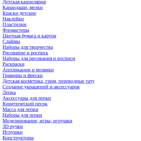
Детская канцелярия
Карандаши, мелки
Краски детские
Наклейки
Пластилин
Фломастеры
Цветная бумага и картон
Слаймы
Наборы для творчества
Рисование и роспись
Наборы для рисования и росписи
Раскраски
Аппликации и мозаики
Гравюры и фрески
Детская косметика, грим, переводные тату
Создание украшений и аксессуаров
Лепка
Аксессуары для лепки
Кинетический песок
Масса для лепки
Наборы для лепки
Моделирование, игры, игрушки
3D ручки
Игрушки
Конструкторы