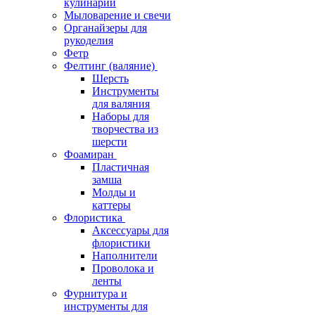
кулинарии
Мыловарение и свечи
Органайзеры для
рукоделия
Фетр
Фелтинг (валяние)
Шерсть
Инструменты
для валяния
Наборы для
творчества из
шерсти
Фоамиран
Пластичная
замша
Молды и
каттеры
Флористика
Аксессуары для
флористики
Наполнители
Проволока и
ленты
Фурнитура и
инструменты для