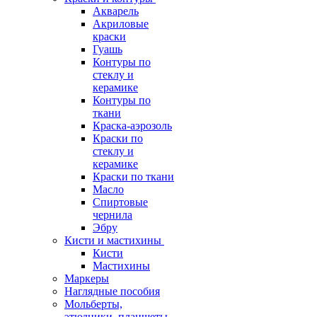
Акварель
Акриловые
краски
Гуашь
Контуры по
стеклу и
керамике
Контуры по
ткани
Краска-аэрозоль
Краски по
стеклу и
керамике
Краски по ткани
Масло
Спиртовые
чернила
Эбру
Кисти и мастихины
Кисти
Мастихины
Маркеры
Наглядные пособия
Мольберты,
этюдники, планшеты