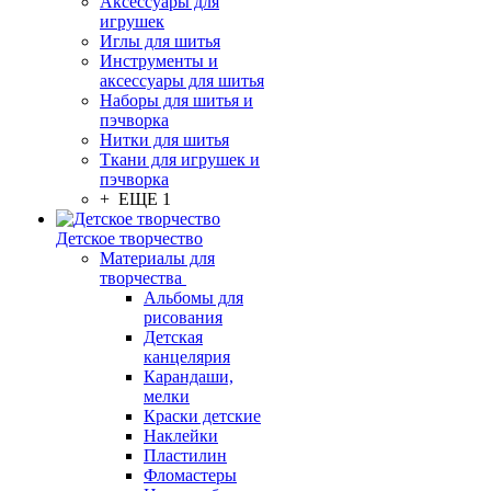
Аксессуары для
игрушек
Иглы для шитья
Инструменты и
аксессуары для шитья
Наборы для шитья и
пэчворка
Нитки для шитья
Ткани для игрушек и
пэчворка
+ ЕЩЕ 1
Детское творчество
Материалы для
творчества
Альбомы для
рисования
Детская
канцелярия
Карандаши,
мелки
Краски детские
Наклейки
Пластилин
Фломастеры