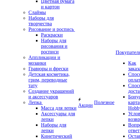
Цветная бумага
и картон
Слаймы
Наборы для
творчества
Рисование и роспись
Раскраски
Наборы для
рисования и
росписи
Покупател
Аппликации и
мозаики
Как
Гравюры и фрески
заказ
Детская косметика,
Спос
грим, переводные
опла
тату
Спос
Создание украшений
дост
и аксессуаров
Бону
Лепка
Полезное
карта
Акции
Масса для лепки
Hobb
Аксессуары для
Усло
лепки
возвр
Наборы для
Вопр
лепки
ответ
Кинетический
Оста