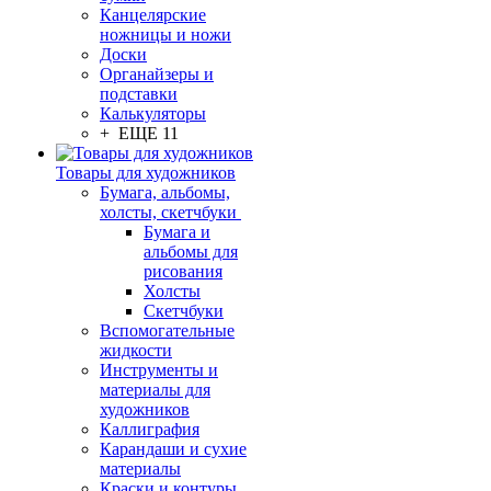
Канцелярские
ножницы и ножи
Доски
Органайзеры и
подставки
Калькуляторы
+ ЕЩЕ 11
Товары для художников
Бумага, альбомы,
холсты, скетчбуки
Бумага и
альбомы для
рисования
Холсты
Скетчбуки
Вспомогательные
жидкости
Инструменты и
материалы для
художников
Каллиграфия
Карандаши и сухие
материалы
Краски и контуры