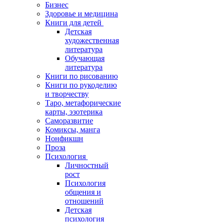
Бизнес
Здоровье и медицина
Книги для детей
Детская
художественная
литература
Обучающая
литература
Книги по рисованию
Книги по рукоделию
и творчеству
Таро, метафорические
карты, эзотерика
Саморазвитие
Комиксы, манга
Нонфикшн
Проза
Психология
Личностный
рост
Психология
общения и
отношений
Детская
психология