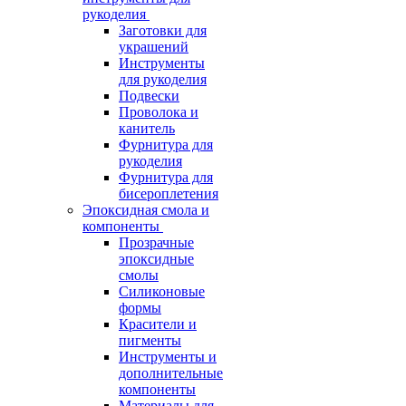
рукоделия
Заготовки для
украшений
Инструменты
для рукоделия
Подвески
Проволока и
канитель
Фурнитура для
рукоделия
Фурнитура для
бисероплетения
Эпоксидная смола и
компоненты
Прозрачные
эпоксидные
смолы
Силиконовые
формы
Красители и
пигменты
Инструменты и
дополнительные
компоненты
Материалы для