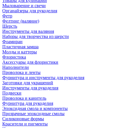
Товары для кулинарии
Мыловарение и свечи
Органайзеры для рукоделия
Фетр
Фелтинг (валяние)
Шерсть
Инструменты для валяния
Наборы для творчества из шерсти
Фоамиран
Пластичная замша
Молды и каттеры
Флористика
Аксессуары для флористики
Наполнители
Проволока и ленты
Фурнитура и инструменты для рукоделия
Заготовки для украшений
Инструменты для рукоделия
Подвески
Проволока и канитель
Фурнитура для рукоделия
Эпоксидная смола и компоненты
Прозрачные эпоксидные смолы
Силиконовые формы
Красители и пигменты