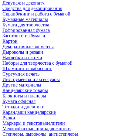
Декупаж и декопатч
Средства для декорирования
Скрапбукинг и работа с бумагой
Бумажные материалы
Бумага для творчества
Гофрированная бумага
Заготовки из бумаги
Картон
Декоративные элементы
Дыроколы и резаки
Наклейки и скотчи
Наборы для творчества с бумагой
Штампинг и эмбоссинг
Сургучная печать
Инструменты и аксессуары
Другие материалы
Канцелярские товары
Блокноты и планеры
Бумага офисная
Тетради и дневники
Карандаши канцелярские
Ручки
Маркеры и текстовыделители
Мелкоофисные принадлежности
Степлеры, дыроколы, антистеплеры