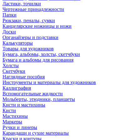
Ластики, точилки
Чертежные принадлежности
Папки
Рюкзаки, пеналы, сумки
Канцелярские ножницы и ножи
Доски
Органайзеры и подставки
Калькуляторы
Товары для художников
Бумага, альбомы, холсты, скетчбуки
Бумага и альбомы для рисования
Холсты
Скетчбуки
Наглядные пособия
Инструменты и материалы для художников
Каллиграфия
Вспомогательные жидкости
Мольберты, этюдники, планшеты
Кисти и мастихины
Кисти
Мастихины
Маркеры
Ручки и линеры
Карандаши и сухие материалы
Краски и контуры