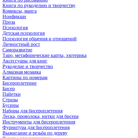
Книги по рукоделию и творчеству
Комиксы, манга
Нонфикшн
Проза
Психология
Детская психология
Психология общения и отношений
Личностный рост
Саморазвитие
Таро, метафорические карты, эзотерика
Аксессуары для книг
Рукоделие и творчество
Алмазная мозаика
Картины по номерам
Бисероплетение
Бисер
Пайетки
Стразы
Бусины
Наборы для бисероплетения
Леска, проволока, нитки для бисера
Инструменты для бисероплетения
Фурнитура для бисероплетения
Выжигание и резьба по дереву