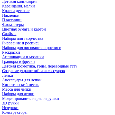
Детская канцелярия
Карандаши, мелки
Краски детские
Наклейки
Пластилин
Фломастеры
Цветная бумага и картон
Слаймы
Наборы для творчества
Рисование и роспись
Наборы для рисования и росписи
Раскраски
Аппликации и мозаики
Гравюры и фрески
Детская косметика, грим, переводные тату
Создание украшений и аксессуаров
Лепка
Аксессуары для лепки
Кинетический песок
Масса для лепки
Наборы для лепки
Моделирование, игры, игрушки
3D ручки
Игрушки
Конструкторы