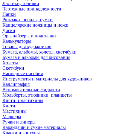
Ластики, точилки
Чертежные принадлежности
Папки
Рюкзаки, пеналы, сумки
Канцелярские ножницы и ножи
Доски
Органайзеры и подставки
Калькуляторы
Товары для художников
Бумага, альбомы, холсты, скетчбуки
Бумага и альбомы для рисования
Холсты
Скетчбуки
Наглядные пособия
Инструменты и материалы для художников
Каллиграфия
Вспомогательные жидкости
Мольберты, этюдники, планшеты
Кисти и мастихины
Кисти
Мастихины
Маркеры
Ручки и линеры
Карандаши и сухие материалы
Краски и контуры