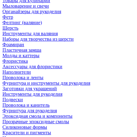
Товары для кулинарии
Мыловарение и свечи
Органайзеры для рукоделия
Фетр
Фелтинг (валяние)
Шерсть
Инструменты для валяния
Наборы для творчества из шерсти
Фоамиран
Пластичная замша
Молды и каттеры
Флористика
Аксессуары для флористики
Наполнители
Проволока и ленты
Фурнитура и инструменты для рукоделия
Заготовки для украшений
Инструменты для рукоделия
Подвески
Проволока и канитель
Фурнитура для рукоделия
Эпоксидная смола и компоненты
Прозрачные эпоксидные смолы
Силиконовые формы
Красители и пигменты