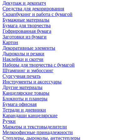
Декупаж и декопатч
Средства для декорирования
Скрапбукинг и работа с бумагой
Бумажные материалы
Бумага для творчества
Гофрированная бумага
Заготовки из бумаги
Картон
Декоративные элементы
Дыроколы и резаки
Наклейки и скотчи
Наборы для творчества с бумагой
Штампинг и эмбоссинг
Сургучная печать
Инструменты и аксессуары
Другие материалы
Канцелярские товары
Блокноты и планеры
Бумага офисная
Тетради и дневники
Карандаши канцелярские
Ручки
Маркеры и текстовыделители
Мелкоофисные принадлежности
Степлеры, дыроколы, антистеплеры