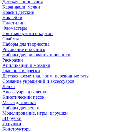
Детская канцелярия
Карандаши, мелки
Краски детские
Наклейки
Пластилин
Фломастеры
Цветная бумага и картон
Слаймы
Наборы для творчества
Рисование и роспись
Наборы для рисования и росписи
Раскраски
Аппликации и мозаики
Гравюры и фрески
Детская косметика, грим, переводные тату
Создание украшений и аксессуаров
Лепка
Аксессуары для лепки
Кинетический песок
Масса для лепки
Наборы для лепки
Моделирование, игры, игрушки
3D ручки
Игрушки
Конструкторы