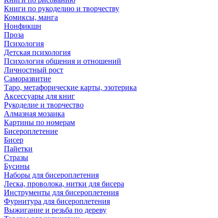
Книги по рукоделию и творчеству
Комиксы, манга
Нонфикшн
Проза
Психология
Детская психология
Психология общения и отношений
Личностный рост
Саморазвитие
Таро, метафорические карты, эзотерика
Аксессуары для книг
Рукоделие и творчество
Алмазная мозаика
Картины по номерам
Бисероплетение
Бисер
Пайетки
Стразы
Бусины
Наборы для бисероплетения
Леска, проволока, нитки для бисера
Инструменты для бисероплетения
Фурнитура для бисероплетения
Выжигание и резьба по дереву