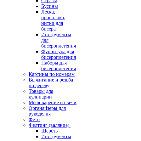
Стразы
Бусины
Леска,
проволока,
нитки для
бисера
Инструменты
для
бисероплетения
Фурнитура для
бисероплетения
Наборы для
бисероплетения
Картины по номерам
Выжигание и резьба
по дереву
Товары для
кулинарии
Мыловарение и свечи
Органайзеры для
рукоделия
Фетр
Фелтинг (валяние)
Шерсть
Инструменты