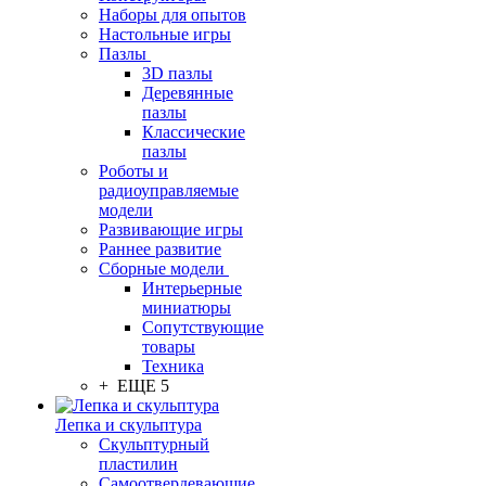
Наборы для опытов
Настольные игры
Пазлы
3D пазлы
Деревянные
пазлы
Классические
пазлы
Роботы и
радиоуправляемые
модели
Развивающие игры
Раннее развитие
Сборные модели
Интерьерные
миниатюры
Сопутствующие
товары
Техника
+ ЕЩЕ 5
Лепка и скульптура
Скульптурный
пластилин
Самоотвердевающие