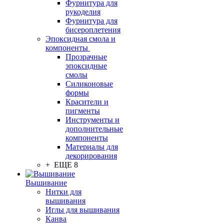
Фурнитура для
рукоделия
Фурнитура для
бисероплетения
Эпоксидная смола и
компоненты
Прозрачные
эпоксидные
смолы
Силиконовые
формы
Красители и
пигменты
Инструменты и
дополнительные
компоненты
Материалы для
декорирования
+ ЕЩЕ 8
Вышивание
Нитки для
вышивания
Иглы для вышивания
Канва