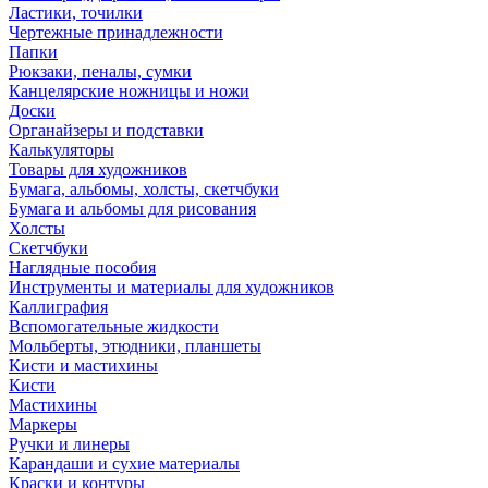
Ластики, точилки
Чертежные принадлежности
Папки
Рюкзаки, пеналы, сумки
Канцелярские ножницы и ножи
Доски
Органайзеры и подставки
Калькуляторы
Товары для художников
Бумага, альбомы, холсты, скетчбуки
Бумага и альбомы для рисования
Холсты
Скетчбуки
Наглядные пособия
Инструменты и материалы для художников
Каллиграфия
Вспомогательные жидкости
Мольберты, этюдники, планшеты
Кисти и мастихины
Кисти
Мастихины
Маркеры
Ручки и линеры
Карандаши и сухие материалы
Краски и контуры