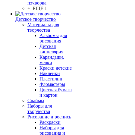
пэчворка
+ ЕЩЕ 1
Детское творчество
Материалы для
творчества
Альбомы для
рисования
Детская
канцелярия
Карандаши,
мелки
Краски детские
Наклейки
Пластилин
Фломастеры
Цветная бумага
и картон
Слаймы
Наборы для
творчества
Рисование и роспись
Раскраски
Наборы для
рисования и