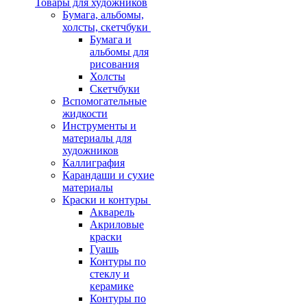
Товары для художников
Бумага, альбомы,
холсты, скетчбуки
Бумага и
альбомы для
рисования
Холсты
Скетчбуки
Вспомогательные
жидкости
Инструменты и
материалы для
художников
Каллиграфия
Карандаши и сухие
материалы
Краски и контуры
Акварель
Акриловые
краски
Гуашь
Контуры по
стеклу и
керамике
Контуры по