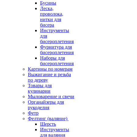
Бусины
Леска,
проволока,
нитки для
бисера
Инструменты
для
бисероплетения
Фурнитура для
бисероплетения
Наборы для
бисероплетения
Картины по номерам
Выжигание и резьба
по дереву
Товары для
кулинарии
Мыловарение и свечи
Органайзеры для
рукоделия
Фетр
Фелтинг (валяние)
Шерсть
Инструменты
для валяния