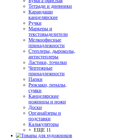
Бумага офисная
Тетради и дневники
Карандаши
канцелярские
Ручки
Маркеры и
текстовыделители
Мелкоофисные
принадлежности
Степлеры, дыроколы,
антистеплеры
Ластики, точилки
Чертежные
принадлежности
Папки
Рюкзаки, пеналы,
сумки
Канцелярские
ножницы и ножи
Доски
Органайзеры и
подставки
Калькуляторы
+ ЕЩЕ 11