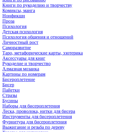
Книги по рукоделию и творчеству
Комиксы, манга
Нонфикшн
Проза
Психология
Детская психология
Психология общения и отношений
Личностный рост
Саморазвитие
Таро, метафорические карты, эзотерика
Аксессуары для книг
Рукоделие и творчество
Алмазная мозаика
Картины по номерам
Бисероплетение
Бисер
Пайетки
Стразы
Бусины
Наборы для бисероплетения
Леска, проволока, нитки для бисера
Инструменты для бисероплетения
Фурнитура для бисероплетения
Выжигание и резьба по дереву