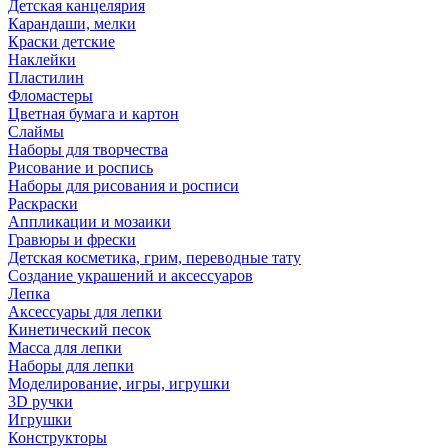
Детская канцелярия
Карандаши, мелки
Краски детские
Наклейки
Пластилин
Фломастеры
Цветная бумага и картон
Слаймы
Наборы для творчества
Рисование и роспись
Наборы для рисования и росписи
Раскраски
Аппликации и мозаики
Гравюры и фрески
Детская косметика, грим, переводные тату
Создание украшений и аксессуаров
Лепка
Аксессуары для лепки
Кинетический песок
Масса для лепки
Наборы для лепки
Моделирование, игры, игрушки
3D ручки
Игрушки
Конструкторы