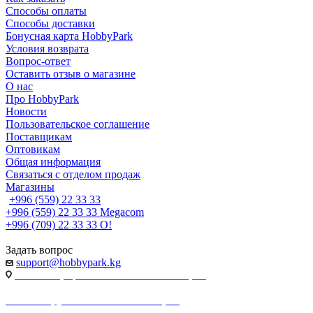
Способы оплаты
Способы доставки
Бонусная карта HobbyPark
Условия возврата
Вопрос-ответ
Оставить отзыв о магазине
О нас
Про HobbyPark
Новости
Пользовательское соглашение
Поставщикам
Оптовикам
Общая информация
Связаться с отделом продаж
Магазины
+996 (559) 22 33 33
+996 (559) 22 33 33
Megacom
+996 (709) 22 33 33
O!
Задать вопрос
support@hobbypark.kg
г. Бишкек, пр-т. Чынгыза Айтматова, 91
г. Бишкек, ул. Якова Логвиненко, 55