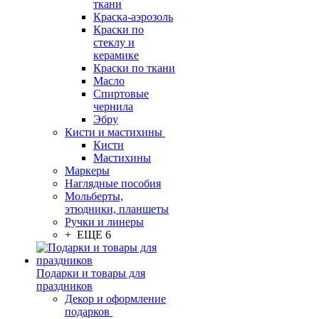
ткани
Краска-аэрозоль
Краски по
стеклу и
керамике
Краски по ткани
Масло
Спиртовые
чернила
Эбру
Кисти и мастихины
Кисти
Мастихины
Маркеры
Наглядные пособия
Мольберты,
этюдники, планшеты
Ручки и линеры
+ ЕЩЕ 6
Подарки и товары для
праздников
Декор и оформление
подарков