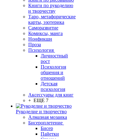
Книги по рукоделию
и творчеству
Таро, метафорические
карты, эзотерика
Саморазвитие
Комиксы, манга
Нонфикшн
Проза
Психология
Личностный
рост
Психология
общения и
отношений
Детская
психология
Аксессуары для книг
+ ЕЩЕ 7
Рукоделие и творчество
Алмазная мозаика
Бисероплетение
Бисер
Пайетки