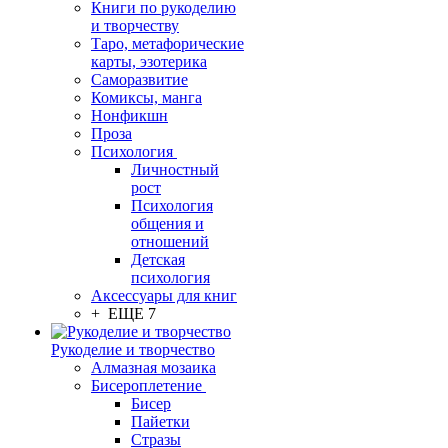
Книги по рукоделию
и творчеству
Таро, метафорические
карты, эзотерика
Саморазвитие
Комиксы, манга
Нонфикшн
Проза
Психология
Личностный
рост
Психология
общения и
отношений
Детская
психология
Аксессуары для книг
+ ЕЩЕ 7
Рукоделие и творчество
Алмазная мозаика
Бисероплетение
Бисер
Пайетки
Стразы