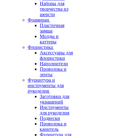
Наборы для
творчества из
шерсти
Фоамиран
Пластичная
замша
Молды и
каттеры
Флористика
Аксессуары для
флористики
Наполнители
Проволока и
ленты
Фурнитура и
инструменты для
рукоделия
Заготовки для
украшений
Инструменты
для рукоделия
Подвески
Проволока и
канитель
Фурнитура для