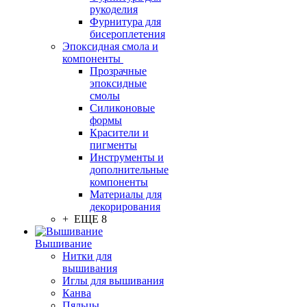
рукоделия
Фурнитура для
бисероплетения
Эпоксидная смола и
компоненты
Прозрачные
эпоксидные
смолы
Силиконовые
формы
Красители и
пигменты
Инструменты и
дополнительные
компоненты
Материалы для
декорирования
+ ЕЩЕ 8
Вышивание
Нитки для
вышивания
Иглы для вышивания
Канва
Пяльцы