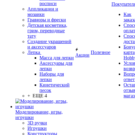
росписи
Покупател
Аппликации и
мозаики
Как
Гравюры и фрески
заказ
Детская косметика,
Спос
грим, переводные
опла
тату
Спос
Создание украшений
дост
и аксессуаров
Бону
Лепка
Полезное
карта
Акции
Масса для лепки
Hobb
Аксессуары для
Усло
лепки
возвр
Наборы для
Вопр
лепки
ответ
Кинетический
Оста
песок
отзыв
+ ЕЩЕ 4
мага
Моделирование, игры,
игрушки
3D ручки
Игрушки
Конструкторы