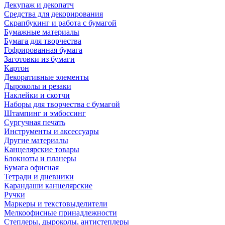
Декупаж и декопатч
Средства для декорирования
Скрапбукинг и работа с бумагой
Бумажные материалы
Бумага для творчества
Гофрированная бумага
Заготовки из бумаги
Картон
Декоративные элементы
Дыроколы и резаки
Наклейки и скотчи
Наборы для творчества с бумагой
Штампинг и эмбоссинг
Сургучная печать
Инструменты и аксессуары
Другие материалы
Канцелярские товары
Блокноты и планеры
Бумага офисная
Тетради и дневники
Карандаши канцелярские
Ручки
Маркеры и текстовыделители
Мелкоофисные принадлежности
Степлеры, дыроколы, антистеплеры