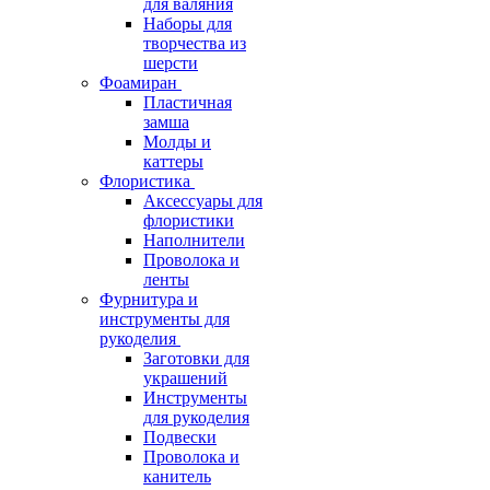
для валяния
Наборы для
творчества из
шерсти
Фоамиран
Пластичная
замша
Молды и
каттеры
Флористика
Аксессуары для
флористики
Наполнители
Проволока и
ленты
Фурнитура и
инструменты для
рукоделия
Заготовки для
украшений
Инструменты
для рукоделия
Подвески
Проволока и
канитель