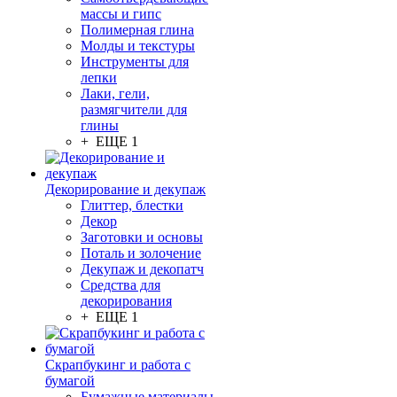
массы и гипс
Полимерная глина
Молды и текстуры
Инструменты для
лепки
Лаки, гели,
размягчители для
глины
+ ЕЩЕ 1
Декорирование и декупаж
Глиттер, блестки
Декор
Заготовки и основы
Поталь и золочение
Декупаж и декопатч
Средства для
декорирования
+ ЕЩЕ 1
Скрапбукинг и работа с
бумагой
Бумажные материалы