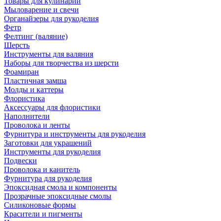
Товары для кулинарии
Мыловарение и свечи
Органайзеры для рукоделия
Фетр
Фелтинг (валяние)
Шерсть
Инструменты для валяния
Наборы для творчества из шерсти
Фоамиран
Пластичная замша
Молды и каттеры
Флористика
Аксессуары для флористики
Наполнители
Проволока и ленты
Фурнитура и инструменты для рукоделия
Заготовки для украшений
Инструменты для рукоделия
Подвески
Проволока и канитель
Фурнитура для рукоделия
Эпоксидная смола и компоненты
Прозрачные эпоксидные смолы
Силиконовые формы
Красители и пигменты