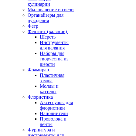
кулинарии
Мыловарение и свечи
Органайзеры для
рукоделия
Фетр
Фелтинг (валяние)
Шерсть
Инструменты
для валяния
Наборы для
творчества из
шерсти
Фоамиран
Пластичная
замша
Молды и
каттеры
Флористика
Аксессуары для
флористики
Наполнители
Проволока и
ленты
Фурнитура и
инструменты для