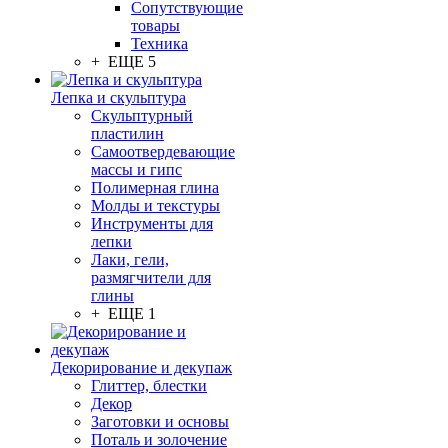
Сопутствующие
товары
Техника
+ ЕЩЕ 5
Лепка и скульптура
Скульптурный
пластилин
Самоотвердевающие
массы и гипс
Полимерная глина
Молды и текстуры
Инструменты для
лепки
Лаки, гели,
размягчители для
глины
+ ЕЩЕ 1
Декорирование и декупаж
Глиттер, блестки
Декор
Заготовки и основы
Поталь и золочение