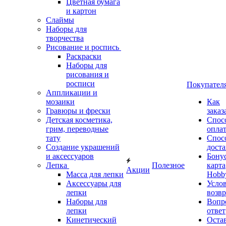
Цветная бумага
и картон
Слаймы
Наборы для
творчества
Рисование и роспись
Раскраски
Наборы для
рисования и
росписи
Покупател
Аппликации и
мозаики
Как
Гравюры и фрески
заказ
Детская косметика,
Спос
грим, переводные
опла
тату
Спос
Создание украшений
дост
и аксессуаров
Бону
Лепка
Полезное
карта
Акции
Масса для лепки
Hobb
Аксессуары для
Усло
лепки
возвр
Наборы для
Вопр
лепки
ответ
Кинетический
Оста