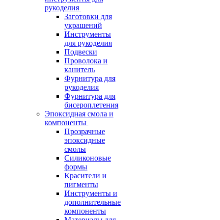
рукоделия
Заготовки для
украшений
Инструменты
для рукоделия
Подвески
Проволока и
канитель
Фурнитура для
рукоделия
Фурнитура для
бисероплетения
Эпоксидная смола и
компоненты
Прозрачные
эпоксидные
смолы
Силиконовые
формы
Красители и
пигменты
Инструменты и
дополнительные
компоненты
Материалы для