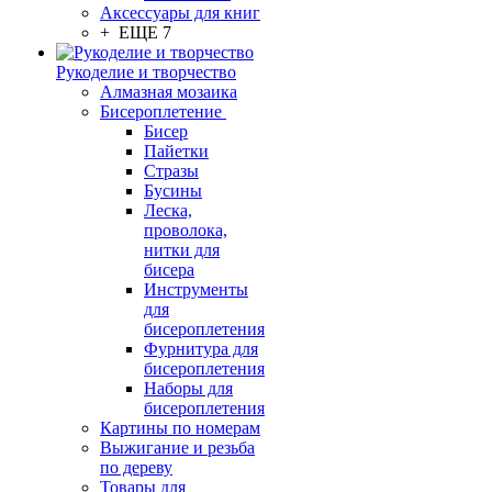
Аксессуары для книг
+ ЕЩЕ 7
Рукоделие и творчество
Алмазная мозаика
Бисероплетение
Бисер
Пайетки
Стразы
Бусины
Леска,
проволока,
нитки для
бисера
Инструменты
для
бисероплетения
Фурнитура для
бисероплетения
Наборы для
бисероплетения
Картины по номерам
Выжигание и резьба
по дереву
Товары для