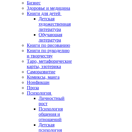
Бизнес
Здоровье и медицина
Книги для детей
Детская
художественная
литература
Обучающая
литература
Книги по рисованию
Книги по рукоделию
и творчеству
Таро, метафорические
карты, эзотерика
Саморазвитие
Комиксы, манга
Нонфикшн
Проза
Психология
Личностный
рост
Психология
общения и
отношений
Детская
психология