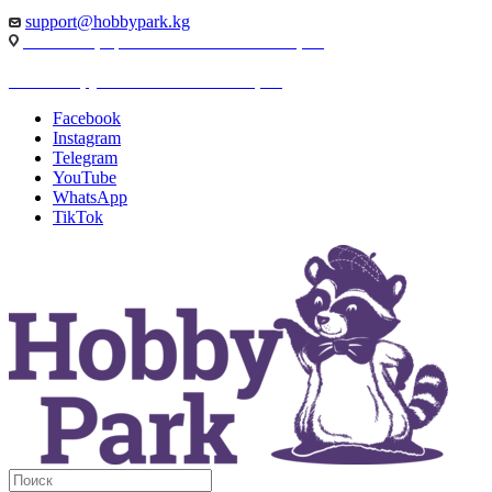
support@hobbypark.kg
г. Бишкек, пр-т. Чынгыза Айтматова, 91
г. Бишкек, ул. Якова Логвиненко, 55
Facebook
Instagram
Telegram
YouTube
WhatsApp
TikTok