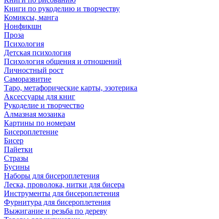
Книги по рукоделию и творчеству
Комиксы, манга
Нонфикшн
Проза
Психология
Детская психология
Психология общения и отношений
Личностный рост
Саморазвитие
Таро, метафорические карты, эзотерика
Аксессуары для книг
Рукоделие и творчество
Алмазная мозаика
Картины по номерам
Бисероплетение
Бисер
Пайетки
Стразы
Бусины
Наборы для бисероплетения
Леска, проволока, нитки для бисера
Инструменты для бисероплетения
Фурнитура для бисероплетения
Выжигание и резьба по дереву