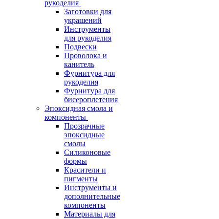
рукоделия
Заготовки для
украшений
Инструменты
для рукоделия
Подвески
Проволока и
канитель
Фурнитура для
рукоделия
Фурнитура для
бисероплетения
Эпоксидная смола и
компоненты
Прозрачные
эпоксидные
смолы
Силиконовые
формы
Красители и
пигменты
Инструменты и
дополнительные
компоненты
Материалы для