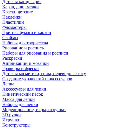
Детская канцелярия
Карандаши, мелки
Краски детские
Наклейки
Пластилин
Фломастеры
Цветная бумага и картон
Слаймы
Наборы для творчества
Рисование и роспись
Наборы для рисования и росписи
Раскраски
Аппликации и мозаики
Гравюры и фрески
Детская косметика, грим, переводные тату
Создание украшений и аксессуаров
Лепка
Аксессуары для лепки
Кинетический песок
Масса для лепки
Наборы для лепки
Моделирование, игры, игрушки
3D ручки
Игрушки
Конструкторы