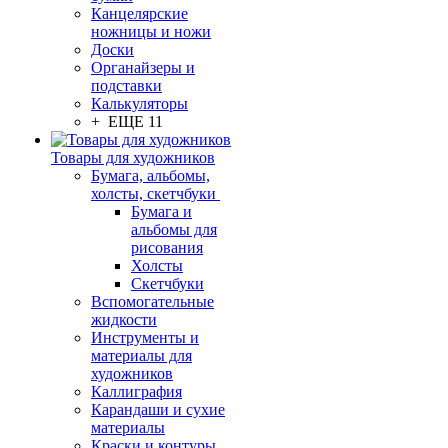
Канцелярские
ножницы и ножи
Доски
Органайзеры и
подставки
Калькуляторы
+ ЕЩЕ 11
Товары для художников
Бумага, альбомы,
холсты, скетчбуки
Бумага и
альбомы для
рисования
Холсты
Скетчбуки
Вспомогательные
жидкости
Инструменты и
материалы для
художников
Каллиграфия
Карандаши и сухие
материалы
Краски и контуры