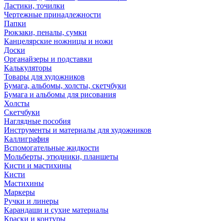
Ластики, точилки
Чертежные принадлежности
Папки
Рюкзаки, пеналы, сумки
Канцелярские ножницы и ножи
Доски
Органайзеры и подставки
Калькуляторы
Товары для художников
Бумага, альбомы, холсты, скетчбуки
Бумага и альбомы для рисования
Холсты
Скетчбуки
Наглядные пособия
Инструменты и материалы для художников
Каллиграфия
Вспомогательные жидкости
Мольберты, этюдники, планшеты
Кисти и мастихины
Кисти
Мастихины
Маркеры
Ручки и линеры
Карандаши и сухие материалы
Краски и контуры