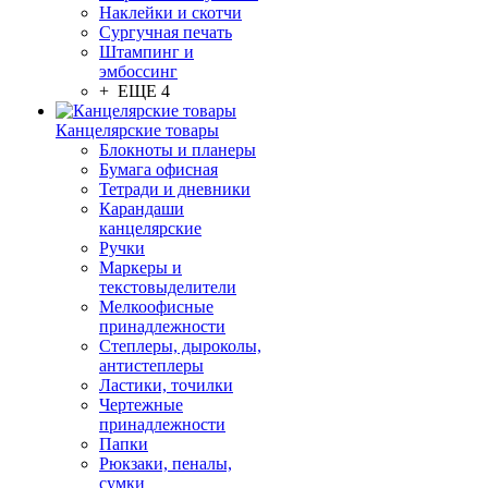
Наклейки и скотчи
Сургучная печать
Штампинг и
эмбоссинг
+ ЕЩЕ 4
Канцелярские товары
Блокноты и планеры
Бумага офисная
Тетради и дневники
Карандаши
канцелярские
Ручки
Маркеры и
текстовыделители
Мелкоофисные
принадлежности
Степлеры, дыроколы,
антистеплеры
Ластики, точилки
Чертежные
принадлежности
Папки
Рюкзаки, пеналы,
сумки