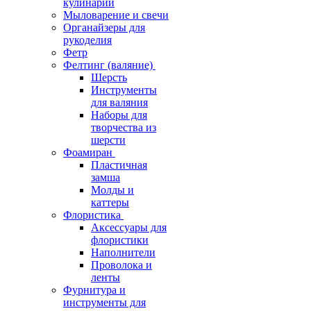
кулинарии
Мыловарение и свечи
Органайзеры для
рукоделия
Фетр
Фелтинг (валяние)
Шерсть
Инструменты
для валяния
Наборы для
творчества из
шерсти
Фоамиран
Пластичная
замша
Молды и
каттеры
Флористика
Аксессуары для
флористики
Наполнители
Проволока и
ленты
Фурнитура и
инструменты для