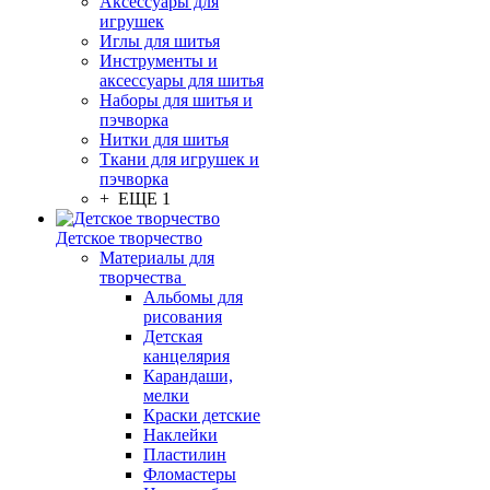
Аксессуары для
игрушек
Иглы для шитья
Инструменты и
аксессуары для шитья
Наборы для шитья и
пэчворка
Нитки для шитья
Ткани для игрушек и
пэчворка
+ ЕЩЕ 1
Детское творчество
Материалы для
творчества
Альбомы для
рисования
Детская
канцелярия
Карандаши,
мелки
Краски детские
Наклейки
Пластилин
Фломастеры