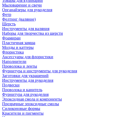
Товары для кулинарии
Мыловарение и свечи
Органайзеры для рукоделия
Фетр
Фелтинг (валяние)
Шерсть
Инструменты для валяния
Наборы для творчества из шерсти
Фоамиран
Пластичная замша
Молды и каттеры
Флористика
Аксессуары для флористики
Наполнители
Проволока и ленты
Фурнитура и инструменты для рукоделия
Заготовки для украшений
Инструменты для рукоделия
Подвески
Проволока и канитель
Фурнитура для рукоделия
Эпоксидная смола и компоненты
Прозрачные эпоксидные смолы
Силиконовые формы
Красители и пигменты