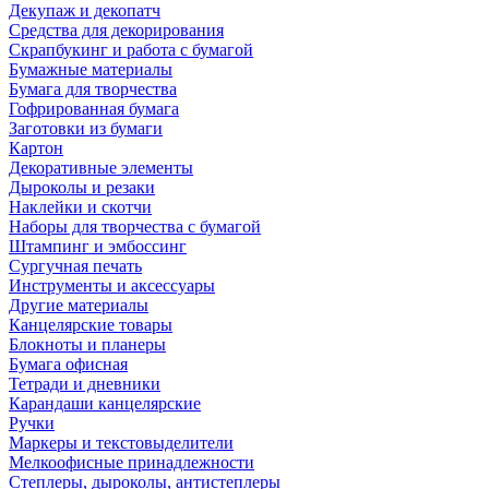
Декупаж и декопатч
Средства для декорирования
Скрапбукинг и работа с бумагой
Бумажные материалы
Бумага для творчества
Гофрированная бумага
Заготовки из бумаги
Картон
Декоративные элементы
Дыроколы и резаки
Наклейки и скотчи
Наборы для творчества с бумагой
Штампинг и эмбоссинг
Сургучная печать
Инструменты и аксессуары
Другие материалы
Канцелярские товары
Блокноты и планеры
Бумага офисная
Тетради и дневники
Карандаши канцелярские
Ручки
Маркеры и текстовыделители
Мелкоофисные принадлежности
Степлеры, дыроколы, антистеплеры