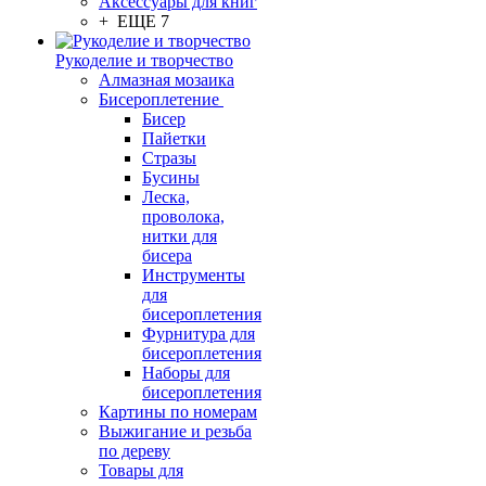
Аксессуары для книг
+ ЕЩЕ 7
Рукоделие и творчество
Алмазная мозаика
Бисероплетение
Бисер
Пайетки
Стразы
Бусины
Леска,
проволока,
нитки для
бисера
Инструменты
для
бисероплетения
Фурнитура для
бисероплетения
Наборы для
бисероплетения
Картины по номерам
Выжигание и резьба
по дереву
Товары для