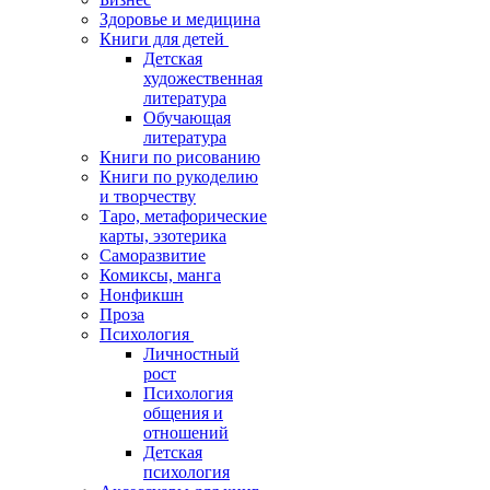
Здоровье и медицина
Книги для детей
Детская
художественная
литература
Обучающая
литература
Книги по рисованию
Книги по рукоделию
и творчеству
Таро, метафорические
карты, эзотерика
Саморазвитие
Комиксы, манга
Нонфикшн
Проза
Психология
Личностный
рост
Психология
общения и
отношений
Детская
психология