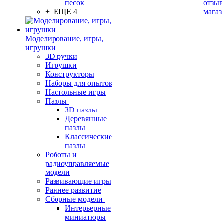
песок
отзыв
+ ЕЩЕ 4
мага
Моделирование, игры,
игрушки
3D ручки
Игрушки
Конструкторы
Наборы для опытов
Настольные игры
Пазлы
3D пазлы
Деревянные
пазлы
Классические
пазлы
Роботы и
радиоуправляемые
модели
Развивающие игры
Раннее развитие
Сборные модели
Интерьерные
миниатюры