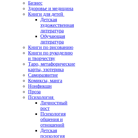
Бизнес
Здоровье и медицина
Книги для детей
Детская
художественная
литература
Обучающая
литература
Книги по рисованию
Книги по рукоделию
и творчеству
Таро, метафорические
карты, эзотерика
Саморазвитие
Комиксы, манга
Нонфикшн
Проза
Психология
Личностный
рост
Психология
общения и
отношений
Детская
психология