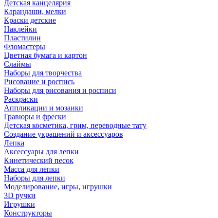
Детская канцелярия
Карандаши, мелки
Краски детские
Наклейки
Пластилин
Фломастеры
Цветная бумага и картон
Слаймы
Наборы для творчества
Рисование и роспись
Наборы для рисования и росписи
Раскраски
Аппликации и мозаики
Гравюры и фрески
Детская косметика, грим, переводные тату
Создание украшений и аксессуаров
Лепка
Аксессуары для лепки
Кинетический песок
Масса для лепки
Наборы для лепки
Моделирование, игры, игрушки
3D ручки
Игрушки
Конструкторы