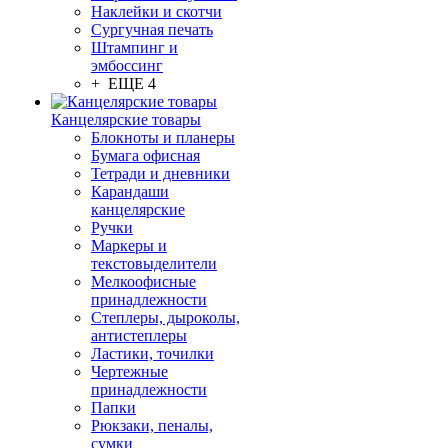
Наклейки и скотчи
Сургучная печать
Штампинг и
эмбоссинг
+ ЕЩЕ 4
Канцелярские товары
Блокноты и планеры
Бумага офисная
Тетради и дневники
Карандаши
канцелярские
Ручки
Маркеры и
текстовыделители
Мелкоофисные
принадлежности
Степлеры, дыроколы,
антистеплеры
Ластики, точилки
Чертежные
принадлежности
Папки
Рюкзаки, пеналы,
сумки