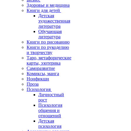
Здоровье и медицина
Книги для детей
Детская
художественная
литература
Обучающая
литература
Книги по рисованию
Книги по рукоделию
и творчеству
Таро, метафорические
карты, эзотерика
Саморазвитие
Комиксы, манга
Нонфикшн
Проза
Психология
Личностный
рост
Психология
общения и
отношений
Детская
психология