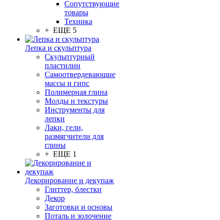
Сопутствующие
товары
Техника
+ ЕЩЕ 5
Лепка и скульптура
Скульптурный
пластилин
Самоотвердевающие
массы и гипс
Полимерная глина
Молды и текстуры
Инструменты для
лепки
Лаки, гели,
размягчители для
глины
+ ЕЩЕ 1
Декорирование и декупаж
Глиттер, блестки
Декор
Заготовки и основы
Поталь и золочение