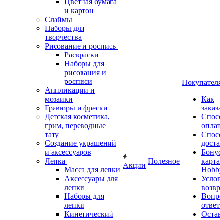
Цветная бумага
и картон
Слаймы
Наборы для
творчества
Рисование и роспись
Раскраски
Наборы для
рисования и
росписи
Покупател
Аппликации и
мозаики
Как
Гравюры и фрески
заказ
Детская косметика,
Спос
грим, переводные
опла
тату
Спос
Создание украшений
дост
и аксессуаров
Бону
Лепка
Полезное
карта
Акции
Масса для лепки
Hobb
Аксессуары для
Усло
лепки
возвр
Наборы для
Вопр
лепки
ответ
Кинетический
Оста