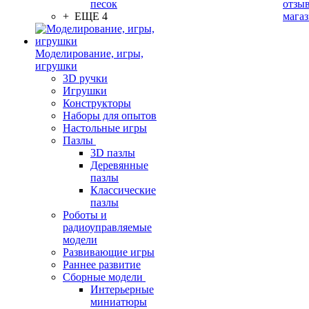
песок
отзыв
+ ЕЩЕ 4
мага
Моделирование, игры,
игрушки
3D ручки
Игрушки
Конструкторы
Наборы для опытов
Настольные игры
Пазлы
3D пазлы
Деревянные
пазлы
Классические
пазлы
Роботы и
радиоуправляемые
модели
Развивающие игры
Раннее развитие
Сборные модели
Интерьерные
миниатюры