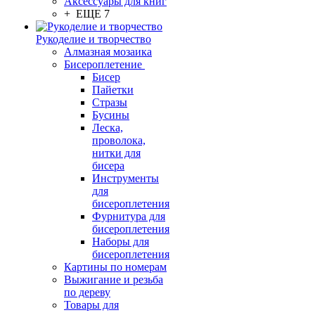
Аксессуары для книг
+ ЕЩЕ 7
Рукоделие и творчество
Алмазная мозаика
Бисероплетение
Бисер
Пайетки
Стразы
Бусины
Леска,
проволока,
нитки для
бисера
Инструменты
для
бисероплетения
Фурнитура для
бисероплетения
Наборы для
бисероплетения
Картины по номерам
Выжигание и резьба
по дереву
Товары для