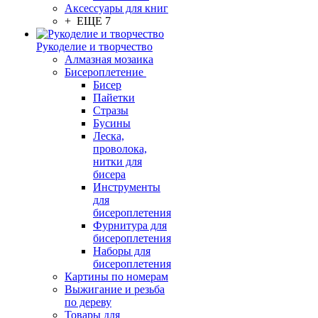
Аксессуары для книг
+ ЕЩЕ 7
Рукоделие и творчество
Алмазная мозаика
Бисероплетение
Бисер
Пайетки
Стразы
Бусины
Леска,
проволока,
нитки для
бисера
Инструменты
для
бисероплетения
Фурнитура для
бисероплетения
Наборы для
бисероплетения
Картины по номерам
Выжигание и резьба
по дереву
Товары для