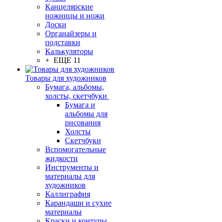
Канцелярские
ножницы и ножи
Доски
Органайзеры и
подставки
Калькуляторы
+ ЕЩЕ 11
Товары для художников
Бумага, альбомы,
холсты, скетчбуки
Бумага и
альбомы для
рисования
Холсты
Скетчбуки
Вспомогательные
жидкости
Инструменты и
материалы для
художников
Каллиграфия
Карандаши и сухие
материалы
Краски и контуры