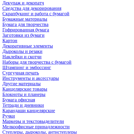
Декупаж и декопатч
Средства для декорирования
Скрапбукинг и работа с бумагой
Бумажные материалы
Бумага для творчества
Гофрированная бумага
Заготовки из бумаги
Картон
Декоративные элементы
Дыроколы и резаки
Наклейки и скотчи
Наборы для творчества с бумагой
Штампинг и эмбоссинг
Сургучная печать
Инструменты и аксессуары
Другие материалы
Канцелярские товары
Блокноты и планеры
Бумага офисная
Тетради и дневники
Карандаши канцелярские
Ручки
Маркеры и текстовыделители
Мелкоофисные принадлежности
Степлеры, дыроколы, антистеплеры