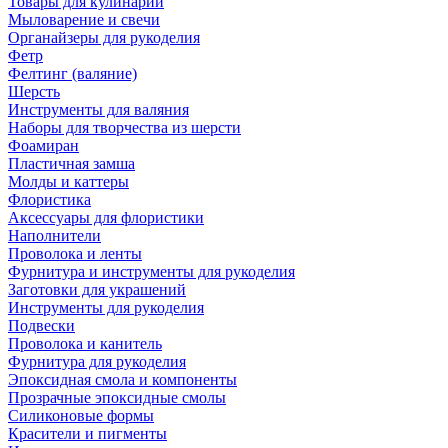
Товары для кулинарии
Мыловарение и свечи
Органайзеры для рукоделия
Фетр
Фелтинг (валяние)
Шерсть
Инструменты для валяния
Наборы для творчества из шерсти
Фоамиран
Пластичная замша
Молды и каттеры
Флористика
Аксессуары для флористики
Наполнители
Проволока и ленты
Фурнитура и инструменты для рукоделия
Заготовки для украшений
Инструменты для рукоделия
Подвески
Проволока и канитель
Фурнитура для рукоделия
Эпоксидная смола и компоненты
Прозрачные эпоксидные смолы
Силиконовые формы
Красители и пигменты