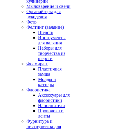
кулинарии
Мыловарение и свечи
Органайзеры для
рукоделия
Фетр
Фелтинг (валяние)
Шерсть
Инструменты
для валяния
Наборы для
творчества из
шерсти
Фоамиран
Пластичная
замша
Молды и
каттеры
Флористика
Аксессуары для
флористики
Наполнители
Проволока и
ленты
Фурнитура и
инструменты для