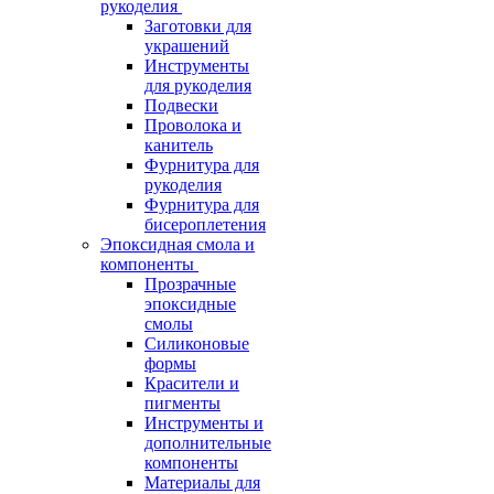
рукоделия
Заготовки для
украшений
Инструменты
для рукоделия
Подвески
Проволока и
канитель
Фурнитура для
рукоделия
Фурнитура для
бисероплетения
Эпоксидная смола и
компоненты
Прозрачные
эпоксидные
смолы
Силиконовые
формы
Красители и
пигменты
Инструменты и
дополнительные
компоненты
Материалы для