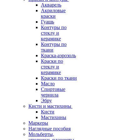
Акварель
Акриловые
краски
Гуашь
Контуры по
стеклу и
керамике
Контуры по
ткани
Краска-аэрозоль
Краски по
стеклу и
керамике
Краски по ткани
Масло
Спиртовые
чернила
Эбру
Кисти и мастихины
Кисти
Мастихины
Маркеры
Наглядные пособия
Мольберты,
этюдники, планшеты