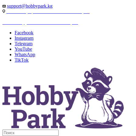
support@hobbypark.kg
г. Бишкек, пр-т. Чынгыза Айтматова, 91
г. Бишкек, ул. Якова Логвиненко, 55
Facebook
Instagram
Telegram
YouTube
WhatsApp
TikTok