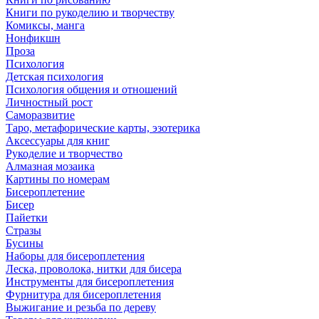
Книги по рукоделию и творчеству
Комиксы, манга
Нонфикшн
Проза
Психология
Детская психология
Психология общения и отношений
Личностный рост
Саморазвитие
Таро, метафорические карты, эзотерика
Аксессуары для книг
Рукоделие и творчество
Алмазная мозаика
Картины по номерам
Бисероплетение
Бисер
Пайетки
Стразы
Бусины
Наборы для бисероплетения
Леска, проволока, нитки для бисера
Инструменты для бисероплетения
Фурнитура для бисероплетения
Выжигание и резьба по дереву