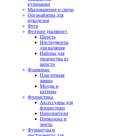
кулинарии
Мыловарение и свечи
Органайзеры для
рукоделия
Фетр
Фелтинг (валяние)
Шерсть
Инструменты
для валяния
Наборы для
творчества из
шерсти
Фоамиран
Пластичная
замша
Молды и
каттеры
Флористика
Аксессуары для
флористики
Наполнители
Проволока и
ленты
Фурнитура и
инструменты для