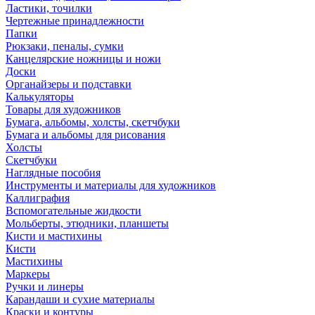
Ластики, точилки
Чертежные принадлежности
Папки
Рюкзаки, пеналы, сумки
Канцелярские ножницы и ножи
Доски
Органайзеры и подставки
Калькуляторы
Товары для художников
Бумага, альбомы, холсты, скетчбуки
Бумага и альбомы для рисования
Холсты
Скетчбуки
Наглядные пособия
Инструменты и материалы для художников
Каллиграфия
Вспомогательные жидкости
Мольберты, этюдники, планшеты
Кисти и мастихины
Кисти
Мастихины
Маркеры
Ручки и линеры
Карандаши и сухие материалы
Краски и контуры