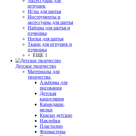
Аксессуары для
игрушек
Иглы для шитья
Инструменты и
аксессуары для шитья
Наборы для шитья и
пэчворка
Нитки для шитья
Ткани для игрушек и
пэчворка
+ ЕЩЕ 1
Детское творчество
Материалы для
творчества
Альбомы для
рисования
Детская
канцелярия
Карандаши,
мелки
Краски детские
Наклейки
Пластилин
Фломастеры