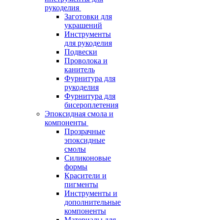
рукоделия
Заготовки для
украшений
Инструменты
для рукоделия
Подвески
Проволока и
канитель
Фурнитура для
рукоделия
Фурнитура для
бисероплетения
Эпоксидная смола и
компоненты
Прозрачные
эпоксидные
смолы
Силиконовые
формы
Красители и
пигменты
Инструменты и
дополнительные
компоненты
Материалы для